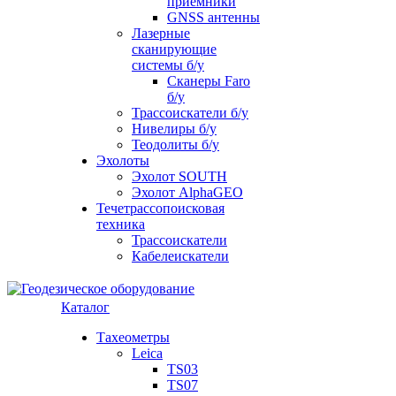
приемники
GNSS антенны
Лазерные
сканирующие
системы б/у
Сканеры Faro
б/у
Трассоискатели б/у
Нивелиры б/у
Теодолиты б/у
Эхолоты
Эхолот SOUTH
Эхолот AlphaGEO
Течетрассопоисковая
техника
Трассоискатели
Кабелеискатели
Каталог
Тахеометры
Leica
TS03
TS07