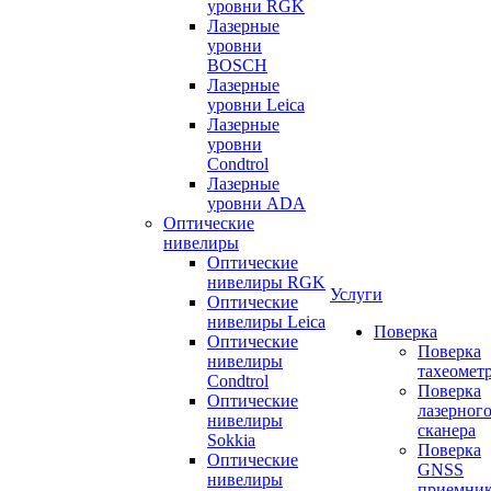
уровни RGK
Лазерные
уровни
BOSCH
Лазерные
уровни Leica
Лазерные
уровни
Condtrol
Лазерные
уровни ADA
Оптические
нивелиры
Оптические
нивелиры RGK
Услуги
Оптические
нивелиры Leica
Поверка
Оптические
Поверка
нивелиры
тахеомет
Condtrol
Поверка
Оптические
лазерног
нивелиры
сканера
Sokkia
Поверка
Оптические
GNSS
нивелиры
приемни