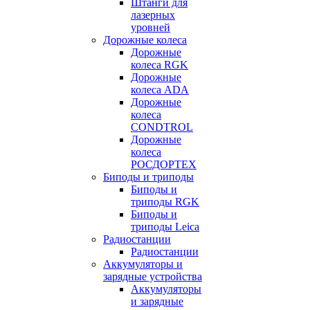
Штанги для
лазерных
уровней
Дорожные колеса
Дорожные
колеса RGK
Дорожные
колеса ADA
Дорожные
колеса
CONDTROL
Дорожные
колеса
РОСДОРТЕХ
Биподы и триподы
Биподы и
триподы RGK
Биподы и
триподы Leica
Радиостанции
Радиостанции
Аккумуляторы и
зарядные устройства
Аккумуляторы
и зарядные