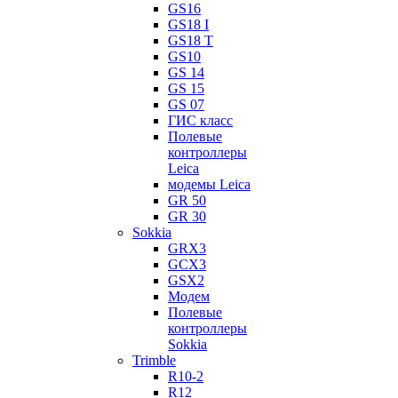
GS16
GS18 I
GS18 T
GS10
GS 14
GS 15
GS 07
ГИС класс
Полевые
контроллеры
Leica
модемы Leica
GR 50
GR 30
Sokkia
GRX3
GCX3
GSX2
Модем
Полевые
контроллеры
Sokkia
Trimble
R10-2
R12