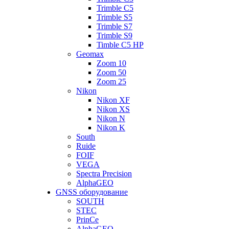
Trimble C5
Trimble S5
Trimble S7
Trimble S9
Timble C5 HP
Geomax
Zoom 10
Zoom 50
Zoom 25
Nikon
Nikon XF
Nikon XS
Nikon N
Nikon K
South
Ruide
FOIF
VEGA
Spectra Precision
AlphaGEO
GNSS оборудование
SOUTH
STEC
PrinCe
AlphaGEO