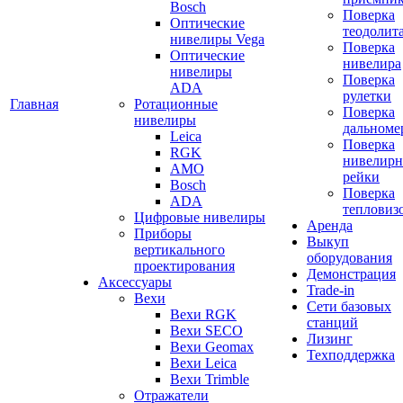
Bosch
Поверка
Оптические
теодолит
нивелиры Vega
Поверка
Оптические
нивелира
нивелиры
Поверка
ADA
рулетки
Главная
Ротационные
Поверка
нивелиры
дальноме
Leica
Поверка
RGK
нивелир
AMO
рейки
Bosch
Поверка
ADA
тепловиз
Цифровые нивелиры
Аренда
Приборы
Выкуп
вертикального
оборудования
проектирования
Демонстрация
Аксессуары
Trade-in
Вехи
Сети базовых
Вехи RGK
станций
Вехи SECO
Лизинг
Вехи Geomax
Техподдержка
Вехи Leica
Вехи Trimble
Отражатели