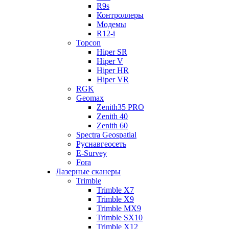
R9s
Контроллеры
Модемы
R12-i
Topcon
Hiper SR
Hiper V
Hiper HR
Hiper VR
RGK
Geomax
Zenith35 PRO
Zenith 40
Zenith 60
Spectra Geospatial
Руснавгеосеть
E-Survey
Fora
Лазерные сканеры
Trimble
Trimble X7
Trimble X9
Trimble MX9
Trimble SX10
Trimble X12