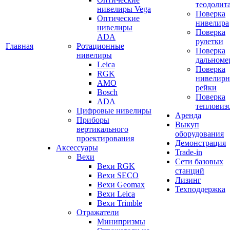
теодолит
нивелиры Vega
Поверка
Оптические
нивелира
нивелиры
Поверка
ADA
рулетки
Главная
Ротационные
Поверка
нивелиры
дальноме
Leica
Поверка
RGK
нивелир
AMO
рейки
Bosch
Поверка
ADA
тепловиз
Цифровые нивелиры
Аренда
Приборы
Выкуп
вертикального
оборудования
проектирования
Демонстрация
Аксессуары
Trade-in
Вехи
Сети базовых
Вехи RGK
станций
Вехи SECO
Лизинг
Вехи Geomax
Техподдержка
Вехи Leica
Вехи Trimble
Отражатели
Минипризмы