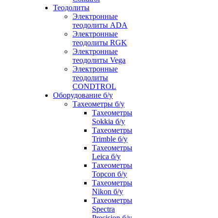
Теодолиты
Электронные
теодолиты ADA
Электронные
теодолиты RGK
Электронные
теодолиты Vega
Электронные
теодолиты
CONDTROL
Оборудование б/у
Тахеометры б/у
Тахеометры
Sokkia б/у
Тахеометры
Trimble б/у
Тахеометры
Leica б/у
Тахеометры
Topcon б/у
Тахеометры
Nikon б/у
Тахеометры
Spectra
Precision б/у