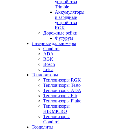
устройства
Trimble
Аккумуляторы
и зарядные
устройства
RGK
Дорожные рейки
Футурум
Лазерные дальномеры
Condtrol
ADA
RGK
Bosch
Leica
Тепловизоры
Тепловизоры RGK
Тепловизоры Testo
Тепловизоры ADA
Тепловизоры Flir
Тепловизоры Fluke
Тепловизоры
HIKMICRO
Тепловизоры
Condtrol
Теодолиты