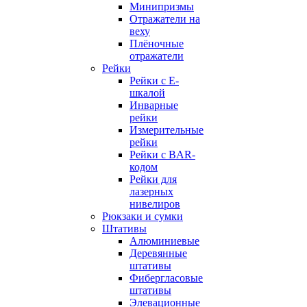
Минипризмы
Отражатели на
веху
Плёночные
отражатели
Рейки
Рейки с E-
шкалой
Инварные
рейки
Измерительные
рейки
Рейки с BAR-
кодом
Рейки для
лазерных
нивелиров
Рюкзаки и сумки
Штативы
Алюминиевые
Деревянные
штативы
Фибергласовые
штативы
Элевационные