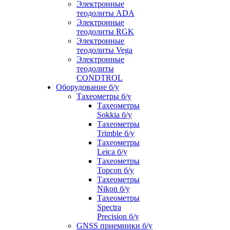
Электронные
теодолиты ADA
Электронные
теодолиты RGK
Электронные
теодолиты Vega
Электронные
теодолиты
CONDTROL
Оборудование б/у
Тахеометры б/у
Тахеометры
Sokkia б/у
Тахеометры
Trimble б/у
Тахеометры
Leica б/у
Тахеометры
Topcon б/у
Тахеометры
Nikon б/у
Тахеометры
Spectra
Precision б/у
GNSS приемники б/у