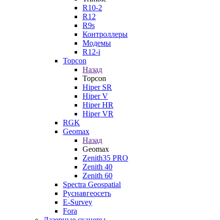
R10-2
R12
R9s
Контроллеры
Модемы
R12-i
Topcon
Назад
Topcon
Hiper SR
Hiper V
Hiper HR
Hiper VR
RGK
Geomax
Назад
Geomax
Zenith35 PRO
Zenith 40
Zenith 60
Spectra Geospatial
Руснавгеосеть
E-Survey
Fora
Лазерные сканеры