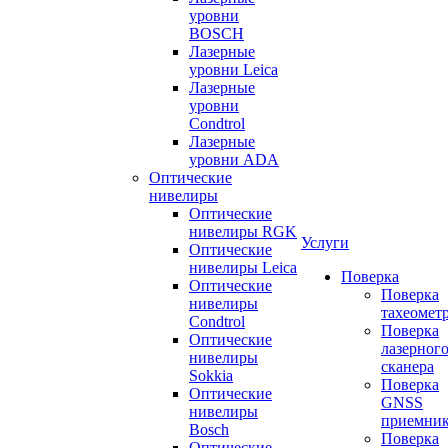
уровни
BOSCH
Лазерные
уровни Leica
Лазерные
уровни
Condtrol
Лазерные
уровни ADA
Оптические
нивелиры
Оптические
нивелиры RGK
Услуги
Оптические
нивелиры Leica
Поверка
Оптические
Поверка
нивелиры
тахеомет
Condtrol
Поверка
Оптические
лазерног
нивелиры
сканера
Sokkia
Поверка
Оптические
GNSS
нивелиры
приемни
Bosch
Поверка
Оптические