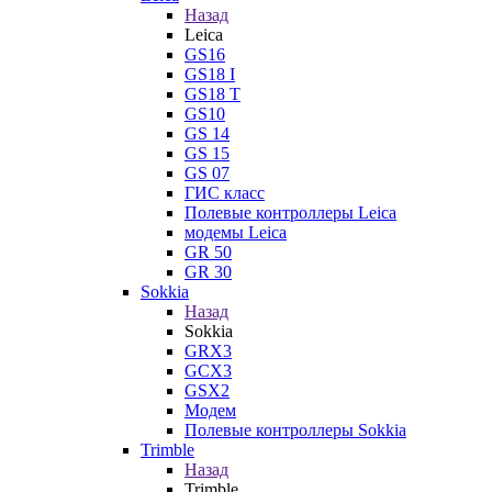
Назад
Leica
GS16
GS18 I
GS18 T
GS10
GS 14
GS 15
GS 07
ГИС класс
Полевые контроллеры Leica
модемы Leica
GR 50
GR 30
Sokkia
Назад
Sokkia
GRX3
GCX3
GSX2
Модем
Полевые контроллеры Sokkia
Trimble
Назад
Trimble