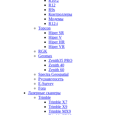
R10-2
R12
R9s
Контроллеры
Модемы
R12-i
Topcon
Hiper SR
Hiper V
Hiper HR
Hiper VR
RGK
Geomax
Zenith35 PRO
Zenith 40
Zenith 60
Spectra Geospatial
Руснавгеосеть
E-Survey
Fora
Лазерные сканеры
Trimble
Trimble X7
Trimble X9
Trimble MX9