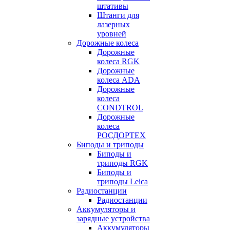
штативы
Штанги для
лазерных
уровней
Дорожные колеса
Дорожные
колеса RGK
Дорожные
колеса ADA
Дорожные
колеса
CONDTROL
Дорожные
колеса
РОСДОРТЕХ
Биподы и триподы
Биподы и
триподы RGK
Биподы и
триподы Leica
Радиостанции
Радиостанции
Аккумуляторы и
зарядные устройства
Аккумуляторы