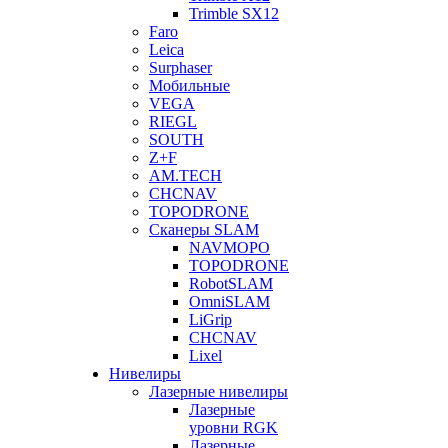
Trimble SX12
Faro
Leica
Surphaser
Мобильные
VEGA
RIEGL
SOUTH
Z+F
AM.TECH
CHCNAV
TOPODRONE
Сканеры SLAM
NAVMOPO
TOPODRONE
RobotSLAM
OmniSLAM
LiGrip
CHCNAV
Lixel
Нивелиры
Лазерные нивелиры
Лазерные
уровни RGK
Лазерные