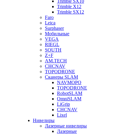
Trimble SX10
Trimble X12
Trimble SX12
Faro
Leica
Surphaser
Мобильные
VEGA
RIEGL
SOUTH
Z+F
AM.TECH
CHCNAV
TOPODRONE
Сканеры SLAM
NAVMOPO
TOPODRONE
RobotSLAM
OmniSLAM
LiGrip
CHCNAV
Lixel
Нивелиры
Лазерные нивелиры
Лазерные