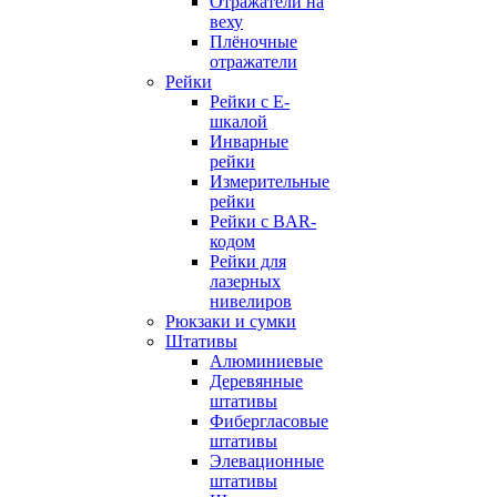
Отражатели на
веху
Плёночные
отражатели
Рейки
Рейки с E-
шкалой
Инварные
рейки
Измерительные
рейки
Рейки с BAR-
кодом
Рейки для
лазерных
нивелиров
Рюкзаки и сумки
Штативы
Алюминиевые
Деревянные
штативы
Фибергласовые
штативы
Элевационные
штативы