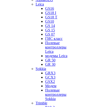
Leica
GS16
GS18 I
GS18 T
GS10
GS 14
GS 15
GS 07
ГИС класс
Полевые
контроллеры
Leica
модемы Leica
GR 50
GR 30
Sokkia
GRX3
GCX3
GSX2
Модем
Полевые
контроллеры
Sokkia
Trimble