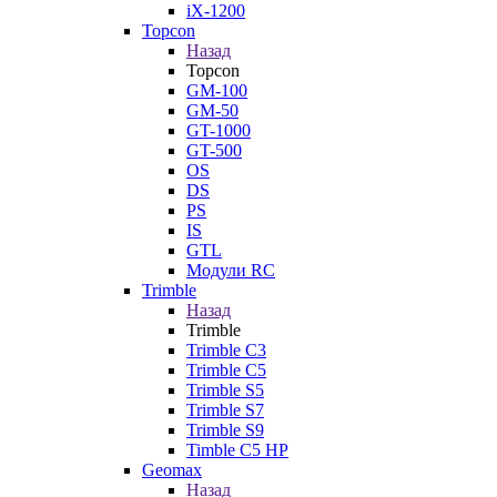
iX-1200
Topcon
Назад
Topcon
GM-100
GM-50
GT-1000
GT-500
OS
DS
PS
IS
GTL
Модули RC
Trimble
Назад
Trimble
Trimble C3
Trimble C5
Trimble S5
Trimble S7
Trimble S9
Timble C5 HP
Geomax
Назад