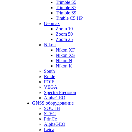
Trimble S5
Trimble S7
Trimble S9
Timble C5 HP
Geomax
Zoom 10
Zoom 50
Zoom 25
Nikon
Nikon XF
Nikon XS
Nikon N
Nikon K
South
Ruide
FOIF
VEGA
Spectra Precision
AlphaGEO
GNSS оборудование
SOUTH
STEC
PrinCe
AlphaGEO
Leica