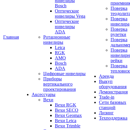
нивелиры
приемни
Bosch
Поверка
Оптические
теодолит
нивелиры Vega
Поверка
Оптические
нивелира
нивелиры
Поверка
ADA
рулетки
Главная
Ротационные
Поверка
нивелиры
дальноме
Leica
Поверка
RGK
нивелир
AMO
рейки
Bosch
Поверка
ADA
тепловиз
Цифровые нивелиры
Аренда
Приборы
Выкуп
вертикального
оборудования
проектирования
Демонстрация
Аксессуары
Trade-in
Вехи
Сети базовых
Вехи RGK
станций
Вехи SECO
Лизинг
Вехи Geomax
Техподдержка
Вехи Leica
Вехи Trimble