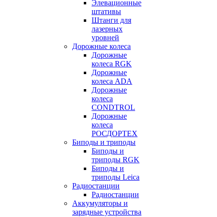
Элевационные
штативы
Штанги для
лазерных
уровней
Дорожные колеса
Дорожные
колеса RGK
Дорожные
колеса ADA
Дорожные
колеса
CONDTROL
Дорожные
колеса
РОСДОРТЕХ
Биподы и триподы
Биподы и
триподы RGK
Биподы и
триподы Leica
Радиостанции
Радиостанции
Аккумуляторы и
зарядные устройства