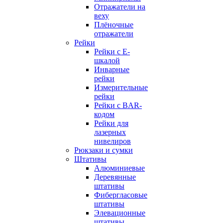
Отражатели на
веху
Плёночные
отражатели
Рейки
Рейки с E-
шкалой
Инварные
рейки
Измерительные
рейки
Рейки с BAR-
кодом
Рейки для
лазерных
нивелиров
Рюкзаки и сумки
Штативы
Алюминиевые
Деревянные
штативы
Фибергласовые
штативы
Элевационные
штативы