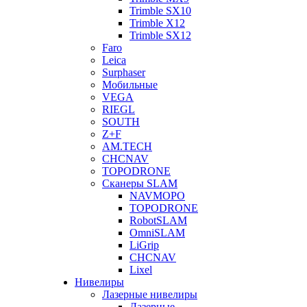
Trimble SX10
Trimble X12
Trimble SX12
Faro
Leica
Surphaser
Мобильные
VEGA
RIEGL
SOUTH
Z+F
AM.TECH
CHCNAV
TOPODRONE
Сканеры SLAM
NAVMOPO
TOPODRONE
RobotSLAM
OmniSLAM
LiGrip
CHCNAV
Lixel
Нивелиры
Лазерные нивелиры
Лазерные