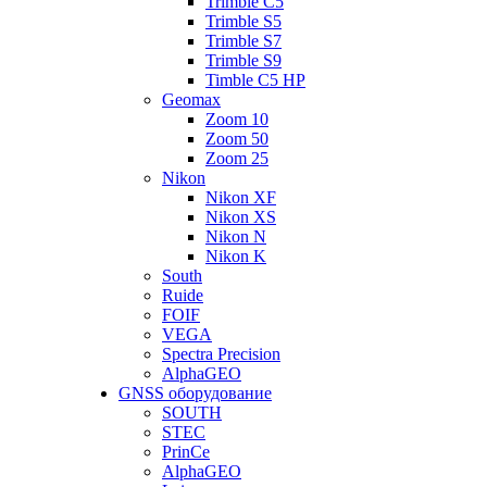
Trimble C5
Trimble S5
Trimble S7
Trimble S9
Timble C5 HP
Geomax
Zoom 10
Zoom 50
Zoom 25
Nikon
Nikon XF
Nikon XS
Nikon N
Nikon K
South
Ruide
FOIF
VEGA
Spectra Precision
AlphaGEO
GNSS оборудование
SOUTH
STEC
PrinCe
AlphaGEO