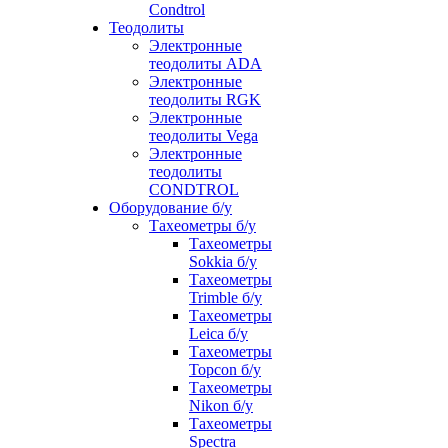
Condtrol
Теодолиты
Электронные
теодолиты ADA
Электронные
теодолиты RGK
Электронные
теодолиты Vega
Электронные
теодолиты
CONDTROL
Оборудование б/у
Тахеометры б/у
Тахеометры
Sokkia б/у
Тахеометры
Trimble б/у
Тахеометры
Leica б/у
Тахеометры
Topcon б/у
Тахеометры
Nikon б/у
Тахеометры
Spectra