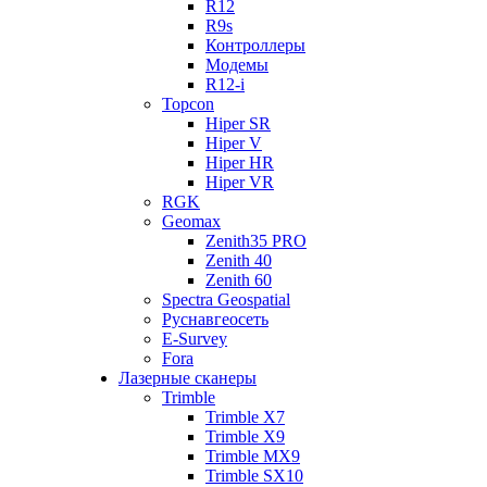
R12
R9s
Контроллеры
Модемы
R12-i
Topcon
Hiper SR
Hiper V
Hiper HR
Hiper VR
RGK
Geomax
Zenith35 PRO
Zenith 40
Zenith 60
Spectra Geospatial
Руснавгеосеть
E-Survey
Fora
Лазерные сканеры
Trimble
Trimble X7
Trimble X9
Trimble MX9
Trimble SX10