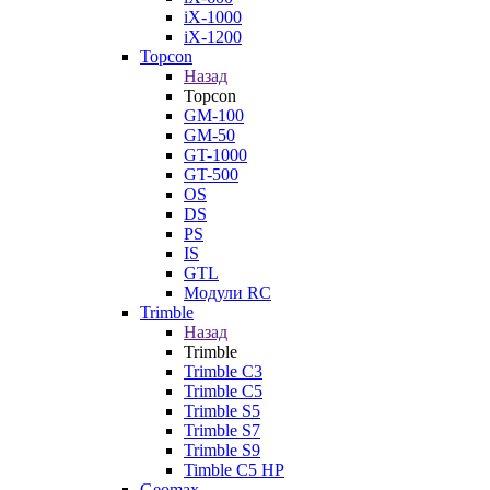
iX-1000
iX-1200
Topcon
Назад
Topcon
GM-100
GM-50
GT-1000
GT-500
OS
DS
PS
IS
GTL
Модули RC
Trimble
Назад
Trimble
Trimble C3
Trimble C5
Trimble S5
Trimble S7
Trimble S9
Timble C5 HP
Geomax