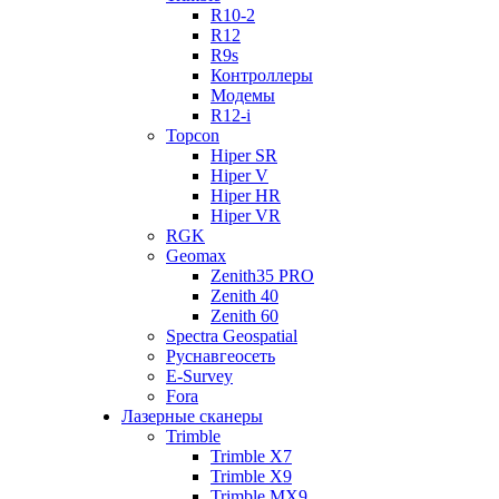
R10-2
R12
R9s
Контроллеры
Модемы
R12-i
Topcon
Hiper SR
Hiper V
Hiper HR
Hiper VR
RGK
Geomax
Zenith35 PRO
Zenith 40
Zenith 60
Spectra Geospatial
Руснавгеосеть
E-Survey
Fora
Лазерные сканеры
Trimble
Trimble X7
Trimble X9
Trimble MX9