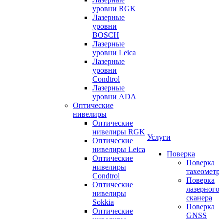
уровни RGK
Лазерные
уровни
BOSCH
Лазерные
уровни Leica
Лазерные
уровни
Condtrol
Лазерные
уровни ADA
Оптические
нивелиры
Оптические
нивелиры RGK
Услуги
Оптические
нивелиры Leica
Поверка
Оптические
Поверка
нивелиры
тахеомет
Condtrol
Поверка
Оптические
лазерног
нивелиры
сканера
Sokkia
Поверка
Оптические
GNSS