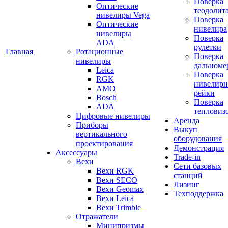
Поверка
Оптические
теодолит
нивелиры Vega
Поверка
Оптические
нивелира
нивелиры
Поверка
ADA
рулетки
Главная
Ротационные
Поверка
нивелиры
дальноме
Leica
Поверка
RGK
нивелир
AMO
рейки
Bosch
Поверка
ADA
тепловиз
Цифровые нивелиры
Аренда
Приборы
Выкуп
вертикального
оборудования
проектирования
Демонстрация
Аксессуары
Trade-in
Вехи
Сети базовых
Вехи RGK
станций
Вехи SECO
Лизинг
Вехи Geomax
Техподдержка
Вехи Leica
Вехи Trimble
Отражатели
Минипризмы