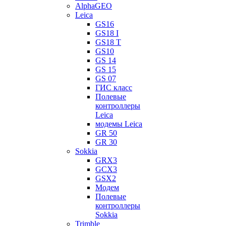
AlphaGEO
Leica
GS16
GS18 I
GS18 T
GS10
GS 14
GS 15
GS 07
ГИС класс
Полевые
контроллеры
Leica
модемы Leica
GR 50
GR 30
Sokkia
GRX3
GCX3
GSX2
Модем
Полевые
контроллеры
Sokkia
Trimble