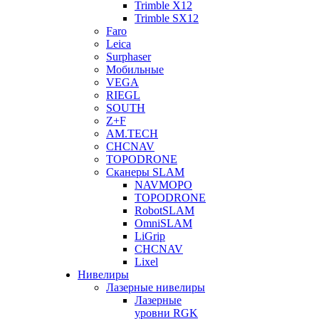
Trimble X12
Trimble SX12
Faro
Leica
Surphaser
Мобильные
VEGA
RIEGL
SOUTH
Z+F
AM.TECH
CHCNAV
TOPODRONE
Сканеры SLAM
NAVMOPO
TOPODRONE
RobotSLAM
OmniSLAM
LiGrip
CHCNAV
Lixel
Нивелиры
Лазерные нивелиры
Лазерные
уровни RGK