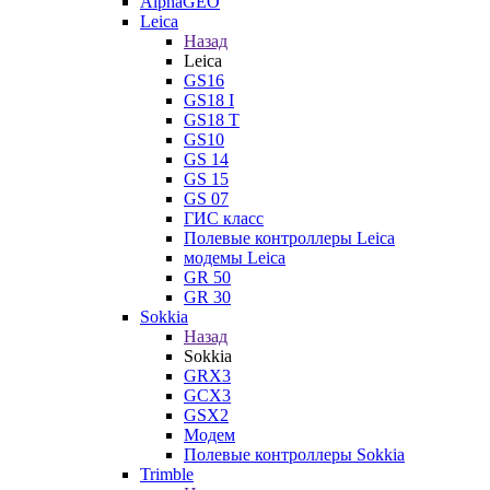
AlphaGEO
Leica
Назад
Leica
GS16
GS18 I
GS18 T
GS10
GS 14
GS 15
GS 07
ГИС класс
Полевые контроллеры Leica
модемы Leica
GR 50
GR 30
Sokkia
Назад
Sokkia
GRX3
GCX3
GSX2
Модем
Полевые контроллеры Sokkia
Trimble