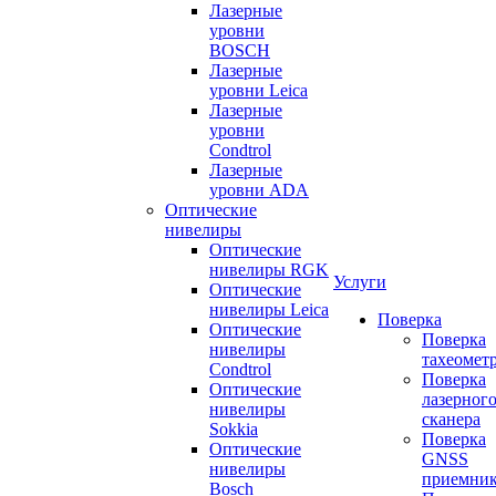
Лазерные
уровни
BOSCH
Лазерные
уровни Leica
Лазерные
уровни
Condtrol
Лазерные
уровни ADA
Оптические
нивелиры
Оптические
нивелиры RGK
Услуги
Оптические
нивелиры Leica
Поверка
Оптические
Поверка
нивелиры
тахеомет
Condtrol
Поверка
Оптические
лазерног
нивелиры
сканера
Sokkia
Поверка
Оптические
GNSS
нивелиры
приемни
Bosch