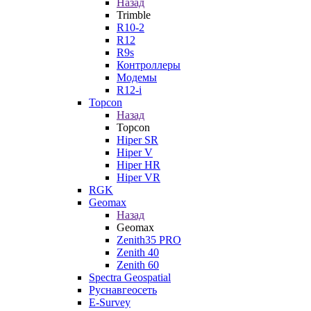
Назад
Trimble
R10-2
R12
R9s
Контроллеры
Модемы
R12-i
Topcon
Назад
Topcon
Hiper SR
Hiper V
Hiper HR
Hiper VR
RGK
Geomax
Назад
Geomax
Zenith35 PRO
Zenith 40
Zenith 60
Spectra Geospatial
Руснавгеосеть
E-Survey