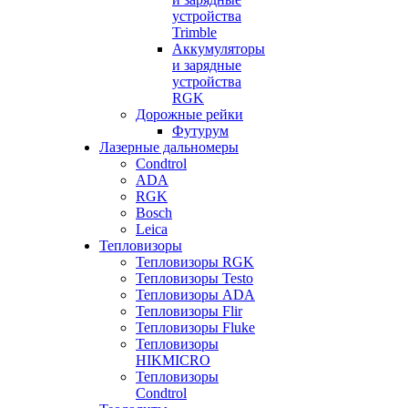
устройства
Trimble
Аккумуляторы
и зарядные
устройства
RGK
Дорожные рейки
Футурум
Лазерные дальномеры
Condtrol
ADA
RGK
Bosch
Leica
Тепловизоры
Тепловизоры RGK
Тепловизоры Testo
Тепловизоры ADA
Тепловизоры Flir
Тепловизоры Fluke
Тепловизоры
HIKMICRO
Тепловизоры
Condtrol