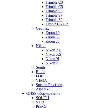
Trimble C3
Trimble C5
Trimble S5
Trimble S7
Trimble S9
Timble C5 HP
Geomax
Zoom 10
Zoom 50
Zoom 25
Nikon
Nikon XF
Nikon XS
Nikon N
Nikon K
South
Ruide
FOIF
VEGA
Spectra Precision
AlphaGEO
GNSS оборудование
SOUTH
STEC
PrinCe