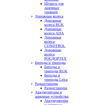
Штанги для
лазерных
уровней
Дорожные колеса
Дорожные
колеса RGK
Дорожные
колеса ADA
Дорожные
колеса
CONDTROL
Дорожные
колеса
РОСДОРТЕХ
Биподы и триподы
Биподы и
триподы RGK
Биподы и
триподы Leica
Радиостанции
Радиостанции
Аккумуляторы и
зарядные устройства
Аккумуляторы
и зарядные