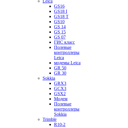
Leica
GS16
GS18 I
GS18 T
GS10
GS 14
GS 15
GS 07
ГИС класс
Полевые
контроллеры
Leica
модемы Leica
GR 50
GR 30
Sokkia
GRX3
GCX3
GSX2
Модем
Полевые
контроллеры
Sokkia
Trimble
R10-2