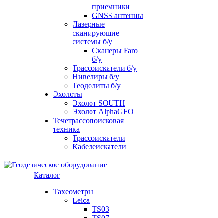
приемники
GNSS антенны
Лазерные
сканирующие
системы б/у
Сканеры Faro
б/у
Трассоискатели б/у
Нивелиры б/у
Теодолиты б/у
Эхолоты
Эхолот SOUTH
Эхолот AlphaGEO
Течетрассопоисковая
техника
Трассоискатели
Кабелеискатели
Каталог
Тахеометры
Leica
TS03
TS07