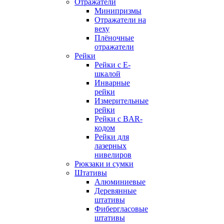
Отражатели
Минипризмы
Отражатели на
веху
Плёночные
отражатели
Рейки
Рейки с E-
шкалой
Инварные
рейки
Измерительные
рейки
Рейки с BAR-
кодом
Рейки для
лазерных
нивелиров
Рюкзаки и сумки
Штативы
Алюминиевые
Деревянные
штативы
Фибергласовые
штативы