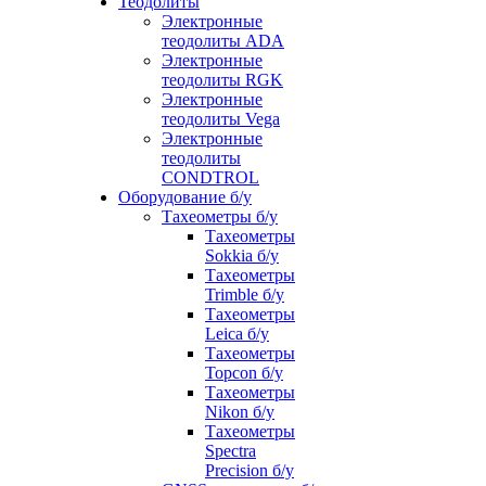
Теодолиты
Электронные
теодолиты ADA
Электронные
теодолиты RGK
Электронные
теодолиты Vega
Электронные
теодолиты
CONDTROL
Оборудование б/у
Тахеометры б/у
Тахеометры
Sokkia б/у
Тахеометры
Trimble б/у
Тахеометры
Leica б/у
Тахеометры
Topcon б/у
Тахеометры
Nikon б/у
Тахеометры
Spectra
Precision б/у