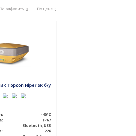
По алфавиту
По цене
к Topcon Hiper SR б/у
ь:
-40°C
а:
IP67
Bluetooth, USB
в:
226