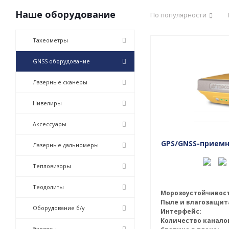
Наше оборудование
По популярности
Тахеометры
GNSS оборудование
Лазерные сканеры
Нивелиры
Аксессуары
GPS/GNSS-приемни
Лазерные дальномеры
Тепловизоры
Теодолиты
Морозоустойчивост
Пыле и влагозащит
Оборудование б/у
Интерфейс:
Количество канало
Эхолоты