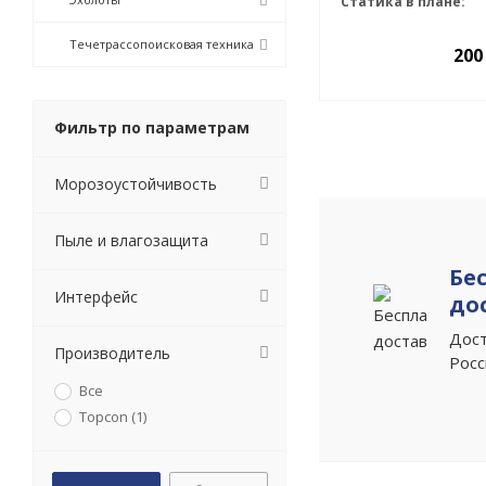
Статика в плане:
Течетрассопоисковая техника
200
Фильтр по параметрам
Морозоустойчивость
Пыле и влагозащита
Бе
Интерфейс
до
Дост
Производитель
Рос
Все
Topcon (
1
)