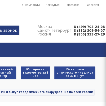
О компании
Как купить
Доставка
Гарантия
Москва
8 (499) 703-24-08
ь звонок
Санкт-Петербург
8 (812) 309-54-07
Россия
8 (800) 333-27-29
твенный
Юстировка
Юстировка
висный
тахеометра за 1
оптического нивелира
ентр
час
за 30 минут
-ин и выкуп геодезического оборудования по всей России