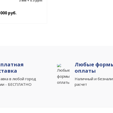
3 мм + 0.5 ppm
 000
руб.
сплатная
Любые форм
ставка
оплаты
авка в любой город
Наличный и безнал
сии - БЕСПЛАТНО
расчет