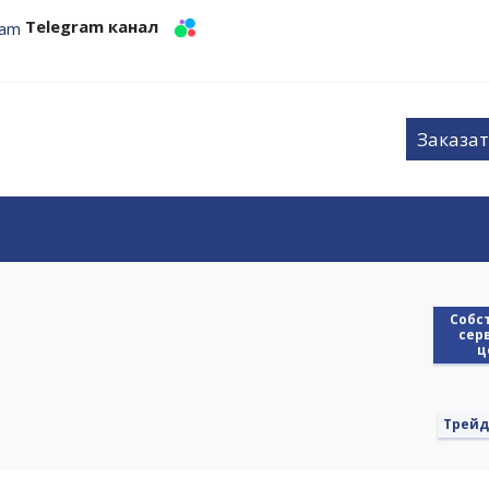
Telegram канал
Заказат
Cобс
сер
ц
Трейд