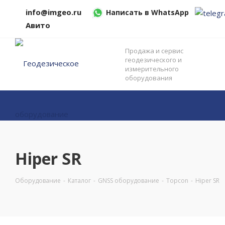
info@imgeo.ru
Написать в WhatsApp
Авито
Продажа и сервис
геодезического и
измерительного
оборудования
Hiper SR
Оборудование
-
Каталог
-
GNSS оборудование
-
Topcon
-
Hiper SR