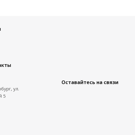
и
акты
Оставайтесь на связи
бург, ул.
й 5