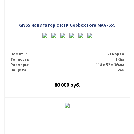
GNSS навигатор с RTK Geobox Fora NAV-659
Память:
SD карта
Точность:
1-3м
Размеры:
118 x 52 x 36мм
Защита:
IP68
80 000
руб.