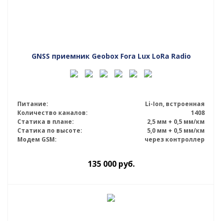
GNSS приемник Geobox Fora Lux LoRa Radio
Питание:
Li-Ion, встроенная
Количество каналов:
1408
Статика в плане:
2,5 мм + 0,5 мм/км
Статика по высоте:
5,0 мм + 0,5 мм/км
Модем GSM:
через контроллер
135 000
руб.