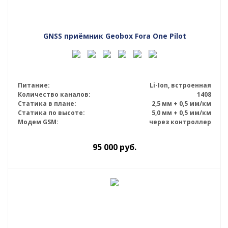
GNSS приёмник Geobox Fora One Pilot
Питание:
Li-Ion, встроенная
Количество каналов:
1408
Статика в плане:
2,5 мм + 0,5 мм/км
Статика по высоте:
5,0 мм + 0,5 мм/км
Модем GSM:
через контроллер
95 000
руб.