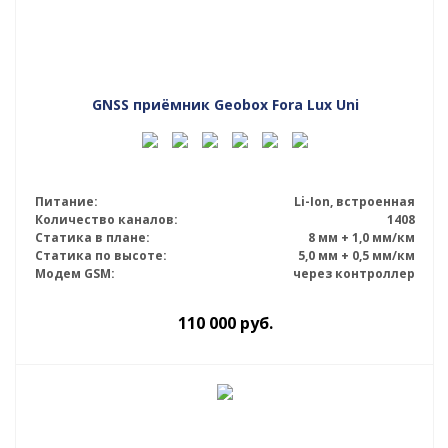
GNSS приёмник Geobox Fora Lux Uni
Питание:
Li-Ion, встроенная
Количество каналов:
1408
Статика в плане:
8 мм + 1,0 мм/км
Статика по высоте:
5,0 мм + 0,5 мм/км
Модем GSM:
через контроллер
110 000
руб.