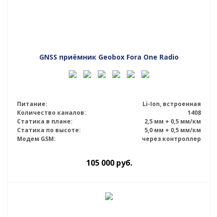
GNSS приёмник Geobox Fora One Radio
Питание:
Li-Ion, встроенная
Количество каналов:
1408
Статика в плане:
2,5 мм + 0,5 мм/км
Статика по высоте:
5,0 мм + 0,5 мм/км
Модем GSM:
через контроллер
105 000
руб.