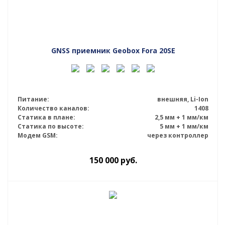
GNSS приемник Geobox Fora 20SE
Питание:
внешняя, Li-Ion
Количество каналов:
1408
Статика в плане:
2,5 мм + 1 мм/км
Статика по высоте:
5 мм + 1 мм/км
Модем GSM:
через контроллер
150 000
руб.