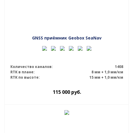
GNSS приёмник Geobox SeaNav
Количество каналов:
1408
RTK в плане:
8 мм + 1,0 мм/км
RTK по высоте:
15 мм + 1,0 мм/км
115 000
руб.