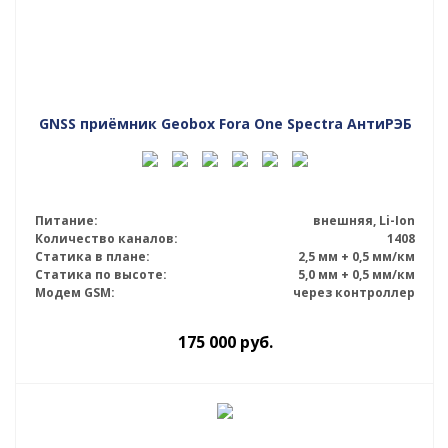
GNSS приёмник Geobox Fora One Spectra АнтиРЭБ
Питание:
внешняя, Li-Ion
Количество каналов:
1408
Статика в плане:
2,5 мм + 0,5 мм/км
Статика по высоте:
5,0 мм + 0,5 мм/км
Модем GSM:
через контроллер
175 000
руб.