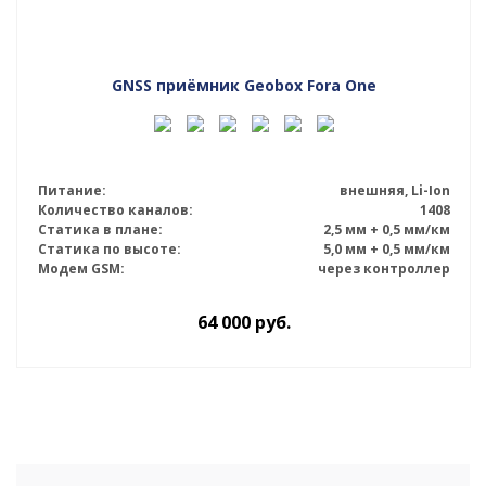
GNSS приёмник Geobox Fora One
Питание:
внешняя, Li-Ion
Количество каналов:
1408
Статика в плане:
2,5 мм + 0,5 мм/км
Статика по высоте:
5,0 мм + 0,5 мм/км
Модем GSM:
через контроллер
64 000
руб.