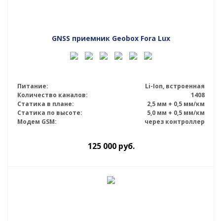
GNSS приемник Geobox Fora Lux
Питание:
Li-Ion, встроенная
Количество каналов:
1408
Статика в плане:
2,5 мм + 0,5 мм/км
Статика по высоте:
5,0 мм + 0,5 мм/км
Модем GSM:
через контроллер
125 000
руб.