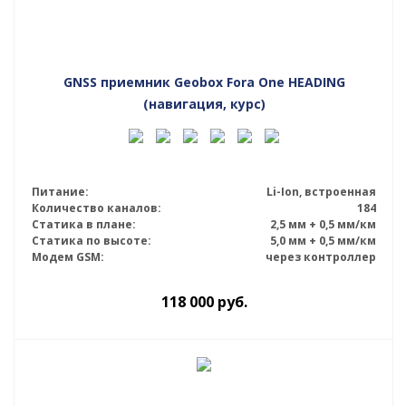
GNSS приемник Geobox Fora One HEADING
(навигация, курс)
Питание:
Li-Ion, встроенная
Количество каналов:
184
Статика в плане:
2,5 мм + 0,5 мм/км
Статика по высоте:
5,0 мм + 0,5 мм/км
Модем GSM:
через контроллер
118 000
руб.