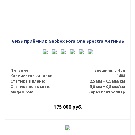
GNSS приёмник Geobox Fora One Spectra АнтиРЭБ
Питание:
внешняя, Li-Ion
Количество каналов:
1408
Статика в плане:
2,5 мм + 0,5 мм/км
Статика по высоте:
5,0 мм + 0,5 мм/км
Модем GSM:
через контроллер
175 000
руб.