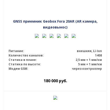
GNSS приемник Geobox Fora 20AR (AR камера,
видеовынос)
Питание:
внешняя, Li-Ion
Количество каналов:
1408
Статика в плане:
2,5 мм + 1 мм/км
Статика по высоте:
5 мм + 1 мм/км
Модем GSM:
через контроллер
180 000
руб.