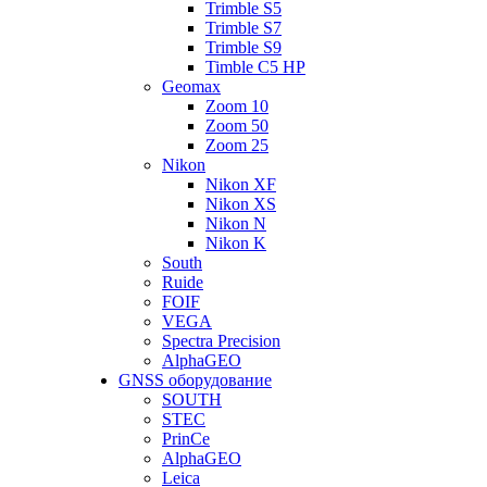
Trimble S5
Trimble S7
Trimble S9
Timble C5 HP
Geomax
Zoom 10
Zoom 50
Zoom 25
Nikon
Nikon XF
Nikon XS
Nikon N
Nikon K
South
Ruide
FOIF
VEGA
Spectra Precision
AlphaGEO
GNSS оборудование
SOUTH
STEC
PrinCe
AlphaGEO
Leica