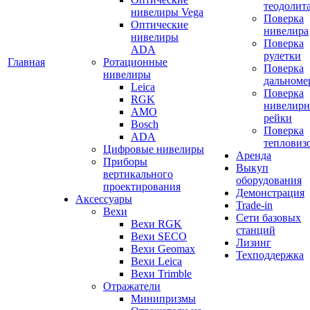
теодолит
нивелиры Vega
Поверка
Оптические
нивелира
нивелиры
Поверка
ADA
рулетки
Главная
Ротационные
Поверка
нивелиры
дальноме
Leica
Поверка
RGK
нивелир
AMO
рейки
Bosch
Поверка
ADA
тепловиз
Цифровые нивелиры
Аренда
Приборы
Выкуп
вертикального
оборудования
проектирования
Демонстрация
Аксессуары
Trade-in
Вехи
Сети базовых
Вехи RGK
станций
Вехи SECO
Лизинг
Вехи Geomax
Техподдержка
Вехи Leica
Вехи Trimble
Отражатели
Минипризмы