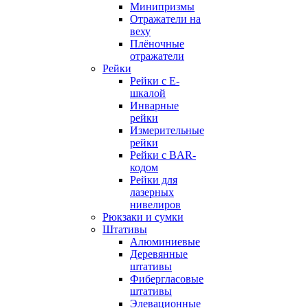
Минипризмы
Отражатели на
веху
Плёночные
отражатели
Рейки
Рейки с E-
шкалой
Инварные
рейки
Измерительные
рейки
Рейки с BAR-
кодом
Рейки для
лазерных
нивелиров
Рюкзаки и сумки
Штативы
Алюминиевые
Деревянные
штативы
Фибергласовые
штативы
Элевационные