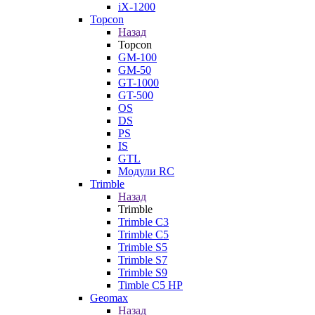
iX-1200
Topcon
Назад
Topcon
GM-100
GM-50
GT-1000
GT-500
OS
DS
PS
IS
GTL
Модули RC
Trimble
Назад
Trimble
Trimble C3
Trimble C5
Trimble S5
Trimble S7
Trimble S9
Timble C5 HP
Geomax
Назад