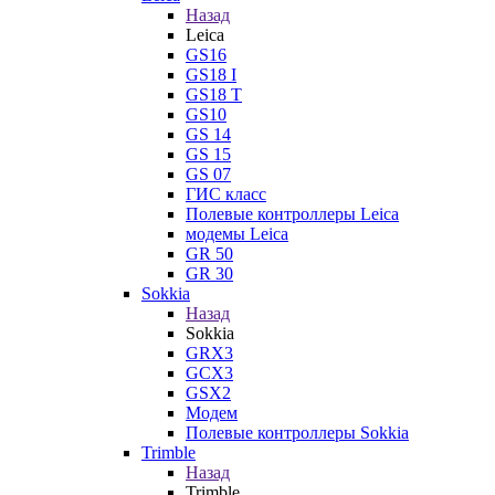
Назад
Leica
GS16
GS18 I
GS18 T
GS10
GS 14
GS 15
GS 07
ГИС класс
Полевые контроллеры Leica
модемы Leica
GR 50
GR 30
Sokkia
Назад
Sokkia
GRX3
GCX3
GSX2
Модем
Полевые контроллеры Sokkia
Trimble
Назад
Trimble