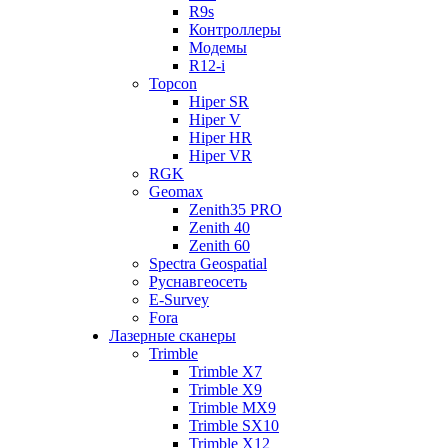
R9s
Контроллеры
Модемы
R12-i
Topcon
Hiper SR
Hiper V
Hiper HR
Hiper VR
RGK
Geomax
Zenith35 PRO
Zenith 40
Zenith 60
Spectra Geospatial
Руснавгеосеть
E-Survey
Fora
Лазерные сканеры
Trimble
Trimble X7
Trimble X9
Trimble MX9
Trimble SX10
Trimble X12