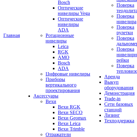
Bosch
Поверка
Оптические
теодолит
нивелиры Vega
Поверка
Оптические
нивелира
нивелиры
Поверка
ADA
рулетки
Главная
Ротационные
Поверка
нивелиры
дальноме
Leica
Поверка
RGK
нивелир
AMO
рейки
Bosch
Поверка
ADA
тепловиз
Цифровые нивелиры
Аренда
Приборы
Выкуп
вертикального
оборудования
проектирования
Демонстрация
Аксессуары
Trade-in
Вехи
Сети базовых
Вехи RGK
станций
Вехи SECO
Лизинг
Вехи Geomax
Техподдержка
Вехи Leica
Вехи Trimble
Отражатели