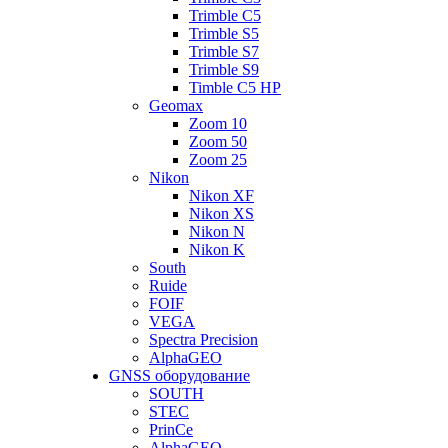
Trimble C5
Trimble S5
Trimble S7
Trimble S9
Timble C5 HP
Geomax
Zoom 10
Zoom 50
Zoom 25
Nikon
Nikon XF
Nikon XS
Nikon N
Nikon K
South
Ruide
FOIF
VEGA
Spectra Precision
AlphaGEO
GNSS оборудование
SOUTH
STEC
PrinCe
AlphaGEO