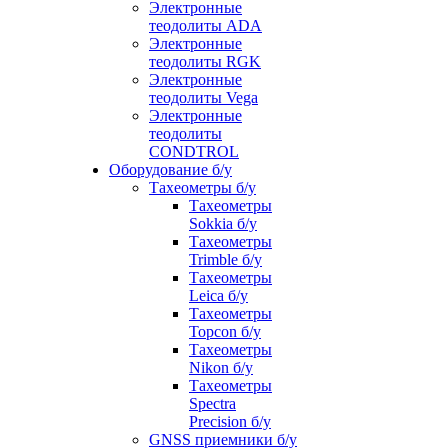
Электронные
теодолиты ADA
Электронные
теодолиты RGK
Электронные
теодолиты Vega
Электронные
теодолиты
CONDTROL
Оборудование б/у
Тахеометры б/у
Тахеометры
Sokkia б/у
Тахеометры
Trimble б/у
Тахеометры
Leica б/у
Тахеометры
Topcon б/у
Тахеометры
Nikon б/у
Тахеометры
Spectra
Precision б/у
GNSS приемники б/у