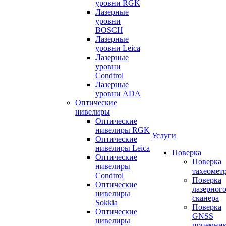
уровни RGK
Лазерные
уровни
BOSCH
Лазерные
уровни Leica
Лазерные
уровни
Condtrol
Лазерные
уровни ADA
Оптические
нивелиры
Оптические
нивелиры RGK
Услуги
Оптические
нивелиры Leica
Поверка
Оптические
Поверка
нивелиры
тахеомет
Condtrol
Поверка
Оптические
лазерног
нивелиры
сканера
Sokkia
Поверка
Оптические
GNSS
нивелиры
приемни