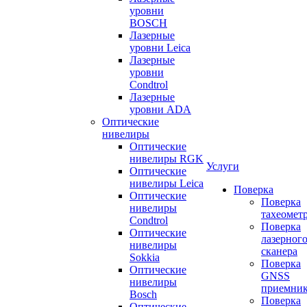
уровни
BOSCH
Лазерные
уровни Leica
Лазерные
уровни
Condtrol
Лазерные
уровни ADA
Оптические
нивелиры
Оптические
нивелиры RGK
Услуги
Оптические
нивелиры Leica
Поверка
Оптические
Поверка
нивелиры
тахеомет
Condtrol
Поверка
Оптические
лазерног
нивелиры
сканера
Sokkia
Поверка
Оптические
GNSS
нивелиры
приемни
Bosch
Поверка
Оптические