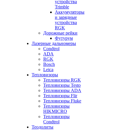
устройства
Trimble
Аккумуляторы
и зарядные
устройства
RGK
Дорожные рейки
Футурум
Лазерные дальномеры
Condtrol
ADA
RGK
Bosch
Leica
Тепловизоры
Тепловизоры RGK
Тепловизоры Testo
Тепловизоры ADA
Тепловизоры Flir
Тепловизоры Fluke
Тепловизоры
HIKMICRO
Тепловизоры
Condtrol
Теодолиты