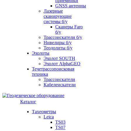
приемники
GNSS антенны
Лазерные
сканирующие
системы б/у
Сканеры Faro
б/у
Трассоискатели б/у
Нивелиры б/у
Теодолиты б/у
Эхолоты
Эхолот SOUTH
Эхолот AlphaGEO
Течетрассопоисковая
техника
Трассоискатели
Кабелеискатели
Каталог
Тахеометры
Leica
TS03
TS07