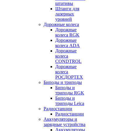
штативы
Штанги для
лазерных
уровней
Дорожные колеса
Дорожные
колеса RGK
Дорожные
колеса ADA
Дорожные
колеса
CONDTROL
Дорожные
колеса
РОСДОРТЕХ
Биподы и триподы
Биподы и
триподы RGK
Биподы и
триподы Leica
Радиостанции
Радиостанции
Аккумуляторы и
зарядные устройства
Аккумуляторы