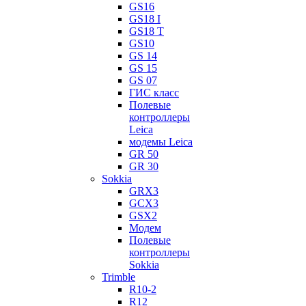
GS16
GS18 I
GS18 T
GS10
GS 14
GS 15
GS 07
ГИС класс
Полевые
контроллеры
Leica
модемы Leica
GR 50
GR 30
Sokkia
GRX3
GCX3
GSX2
Модем
Полевые
контроллеры
Sokkia
Trimble
R10-2
R12