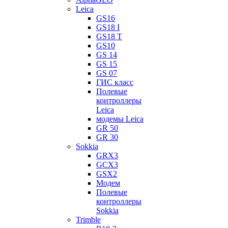
Leica
GS16
GS18 I
GS18 T
GS10
GS 14
GS 15
GS 07
ГИС класс
Полевые
контроллеры
Leica
модемы Leica
GR 50
GR 30
Sokkia
GRX3
GCX3
GSX2
Модем
Полевые
контроллеры
Sokkia
Trimble