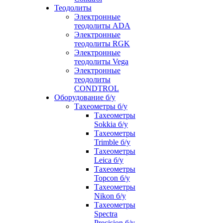
Теодолиты
Электронные
теодолиты ADA
Электронные
теодолиты RGK
Электронные
теодолиты Vega
Электронные
теодолиты
CONDTROL
Оборудование б/у
Тахеометры б/у
Тахеометры
Sokkia б/у
Тахеометры
Trimble б/у
Тахеометры
Leica б/у
Тахеометры
Topcon б/у
Тахеометры
Nikon б/у
Тахеометры
Spectra
Precision б/у