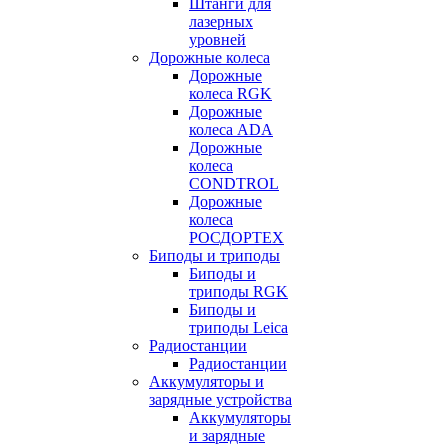
Штанги для
лазерных
уровней
Дорожные колеса
Дорожные
колеса RGK
Дорожные
колеса ADA
Дорожные
колеса
CONDTROL
Дорожные
колеса
РОСДОРТЕХ
Биподы и триподы
Биподы и
триподы RGK
Биподы и
триподы Leica
Радиостанции
Радиостанции
Аккумуляторы и
зарядные устройства
Аккумуляторы
и зарядные