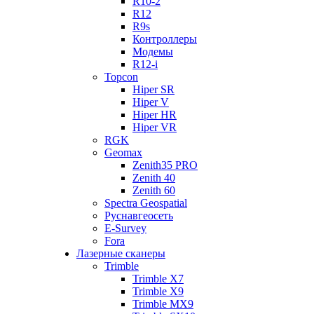
R10-2
R12
R9s
Контроллеры
Модемы
R12-i
Topcon
Hiper SR
Hiper V
Hiper HR
Hiper VR
RGK
Geomax
Zenith35 PRO
Zenith 40
Zenith 60
Spectra Geospatial
Руснавгеосеть
E-Survey
Fora
Лазерные сканеры
Trimble
Trimble X7
Trimble X9
Trimble MX9