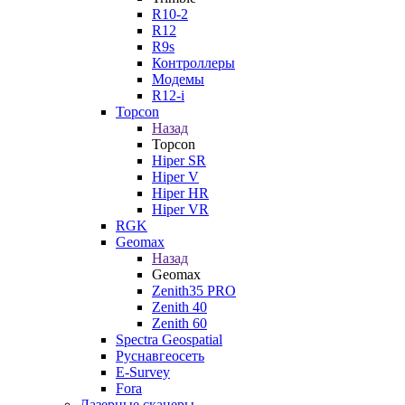
R10-2
R12
R9s
Контроллеры
Модемы
R12-i
Topcon
Назад
Topcon
Hiper SR
Hiper V
Hiper HR
Hiper VR
RGK
Geomax
Назад
Geomax
Zenith35 PRO
Zenith 40
Zenith 60
Spectra Geospatial
Руснавгеосеть
E-Survey
Fora
Лазерные сканеры