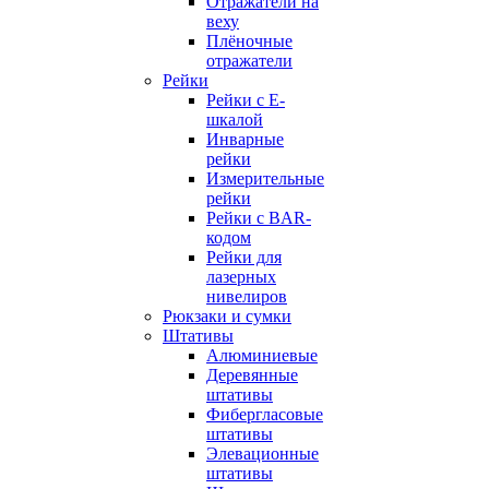
Отражатели на
веху
Плёночные
отражатели
Рейки
Рейки с E-
шкалой
Инварные
рейки
Измерительные
рейки
Рейки с BAR-
кодом
Рейки для
лазерных
нивелиров
Рюкзаки и сумки
Штативы
Алюминиевые
Деревянные
штативы
Фибергласовые
штативы
Элевационные
штативы