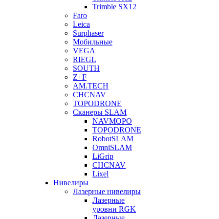
Trimble SX12
Faro
Leica
Surphaser
Мобильные
VEGA
RIEGL
SOUTH
Z+F
AM.TECH
CHCNAV
TOPODRONE
Сканеры SLAM
NAVMOPO
TOPODRONE
RobotSLAM
OmniSLAM
LiGrip
CHCNAV
Lixel
Нивелиры
Лазерные нивелиры
Лазерные
уровни RGK
Лазерные