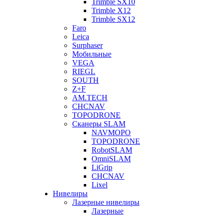
Trimble SX10
Trimble X12
Trimble SX12
Faro
Leica
Surphaser
Мобильные
VEGA
RIEGL
SOUTH
Z+F
AM.TECH
CHCNAV
TOPODRONE
Сканеры SLAM
NAVMOPO
TOPODRONE
RobotSLAM
OmniSLAM
LiGrip
CHCNAV
Lixel
Нивелиры
Лазерные нивелиры
Лазерные