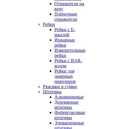
Отражатели на
веху
Плёночные
отражатели
Рейки
Рейки с E-
шкалой
Инварные
рейки
Измерительные
рейки
Рейки с BAR-
кодом
Рейки для
лазерных
нивелиров
Рюкзаки и сумки
Штативы
Алюминиевые
Деревянные
штативы
Фибергласовые
штативы
Элевационные
штативы