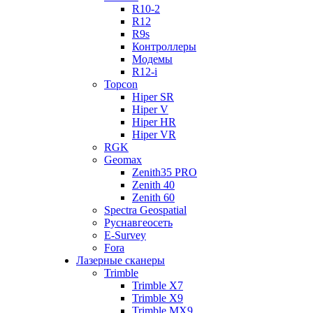
R10-2
R12
R9s
Контроллеры
Модемы
R12-i
Topcon
Hiper SR
Hiper V
Hiper HR
Hiper VR
RGK
Geomax
Zenith35 PRO
Zenith 40
Zenith 60
Spectra Geospatial
Руснавгеосеть
E-Survey
Fora
Лазерные сканеры
Trimble
Trimble X7
Trimble X9
Trimble MX9