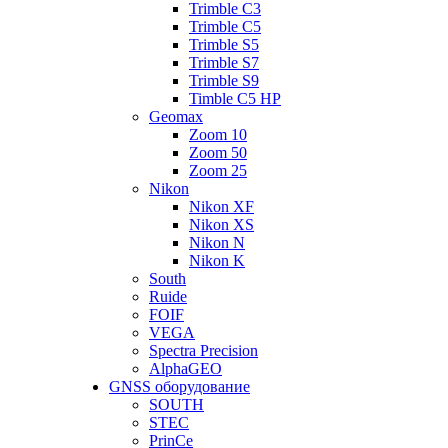
Trimble C3
Trimble C5
Trimble S5
Trimble S7
Trimble S9
Timble C5 HP
Geomax
Zoom 10
Zoom 50
Zoom 25
Nikon
Nikon XF
Nikon XS
Nikon N
Nikon K
South
Ruide
FOIF
VEGA
Spectra Precision
AlphaGEO
GNSS оборудование
SOUTH
STEC
PrinCe