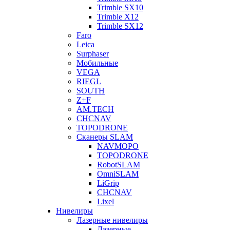
Trimble SX10
Trimble X12
Trimble SX12
Faro
Leica
Surphaser
Мобильные
VEGA
RIEGL
SOUTH
Z+F
AM.TECH
CHCNAV
TOPODRONE
Сканеры SLAM
NAVMOPO
TOPODRONE
RobotSLAM
OmniSLAM
LiGrip
CHCNAV
Lixel
Нивелиры
Лазерные нивелиры
Лазерные