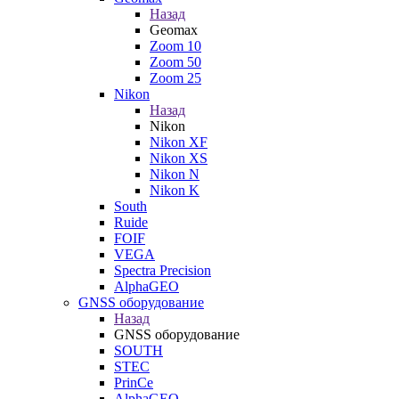
Назад
Geomax
Zoom 10
Zoom 50
Zoom 25
Nikon
Назад
Nikon
Nikon XF
Nikon XS
Nikon N
Nikon K
South
Ruide
FOIF
VEGA
Spectra Precision
AlphaGEO
GNSS оборудование
Назад
GNSS оборудование
SOUTH
STEC
PrinCe
AlphaGEO