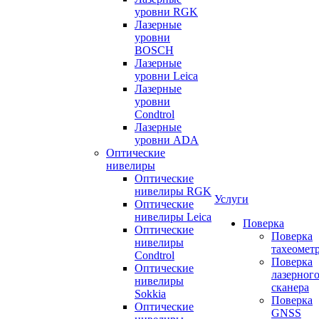
уровни RGK
Лазерные
уровни
BOSCH
Лазерные
уровни Leica
Лазерные
уровни
Condtrol
Лазерные
уровни ADA
Оптические
нивелиры
Оптические
нивелиры RGK
Услуги
Оптические
нивелиры Leica
Поверка
Оптические
Поверка
нивелиры
тахеомет
Condtrol
Поверка
Оптические
лазерног
нивелиры
сканера
Sokkia
Поверка
Оптические
GNSS