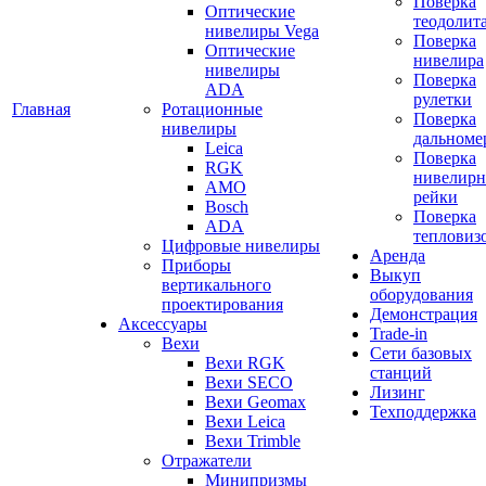
Поверка
Оптические
теодолит
нивелиры Vega
Поверка
Оптические
нивелира
нивелиры
Поверка
ADA
рулетки
Главная
Ротационные
Поверка
нивелиры
дальноме
Leica
Поверка
RGK
нивелир
AMO
рейки
Bosch
Поверка
ADA
тепловиз
Цифровые нивелиры
Аренда
Приборы
Выкуп
вертикального
оборудования
проектирования
Демонстрация
Аксессуары
Trade-in
Вехи
Сети базовых
Вехи RGK
станций
Вехи SECO
Лизинг
Вехи Geomax
Техподдержка
Вехи Leica
Вехи Trimble
Отражатели
Минипризмы