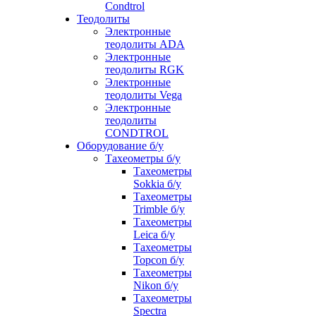
Condtrol
Теодолиты
Электронные
теодолиты ADA
Электронные
теодолиты RGK
Электронные
теодолиты Vega
Электронные
теодолиты
CONDTROL
Оборудование б/у
Тахеометры б/у
Тахеометры
Sokkia б/у
Тахеометры
Trimble б/у
Тахеометры
Leica б/у
Тахеометры
Topcon б/у
Тахеометры
Nikon б/у
Тахеометры
Spectra