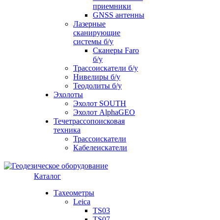
приемники
GNSS антенны
Лазерные
сканирующие
системы б/у
Сканеры Faro
б/у
Трассоискатели б/у
Нивелиры б/у
Теодолиты б/у
Эхолоты
Эхолот SOUTH
Эхолот AlphaGEO
Течетрассопоисковая
техника
Трассоискатели
Кабелеискатели
Каталог
Тахеометры
Leica
TS03
TS07