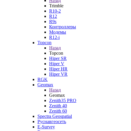
Назад
Trimble
R10-2
R12
R9s
Контроллеры
Модемы
R12-i
Topcon
Назад
Topcon
Hiper SR
Hiper V
Hiper HR
Hiper VR
RGK
Geomax
Назад
Geomax
Zenith35 PRO
Zenith 40
Zenith 60
Spectra Geospatial
Руснавгеосеть
E-Survey