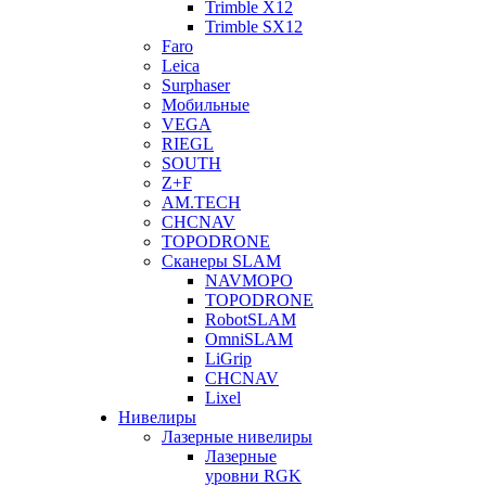
Trimble X12
Trimble SX12
Faro
Leica
Surphaser
Мобильные
VEGA
RIEGL
SOUTH
Z+F
AM.TECH
CHCNAV
TOPODRONE
Сканеры SLAM
NAVMOPO
TOPODRONE
RobotSLAM
OmniSLAM
LiGrip
CHCNAV
Lixel
Нивелиры
Лазерные нивелиры
Лазерные
уровни RGK