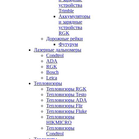
устройства
Trimble
Аккумуляторы
и зарядные
устройства
RGK
Дорожные рейки
Футурум
Лазерные дальномеры
Condtrol
ADA
RGK
Bosch
Leica
Тепловизоры
Тепловизоры RGK
Тепловизоры Testo
Тепловизоры ADA
Тепловизоры Flir
Тепловизоры Fluke
Тепловизоры
HIKMICRO
Тепловизоры
Condtrol