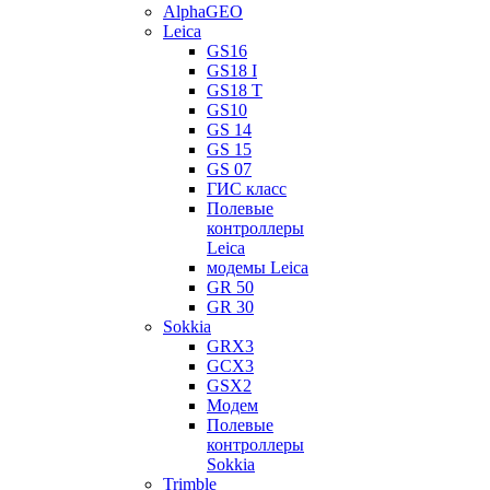
AlphaGEO
Leica
GS16
GS18 I
GS18 T
GS10
GS 14
GS 15
GS 07
ГИС класс
Полевые
контроллеры
Leica
модемы Leica
GR 50
GR 30
Sokkia
GRX3
GCX3
GSX2
Модем
Полевые
контроллеры
Sokkia
Trimble