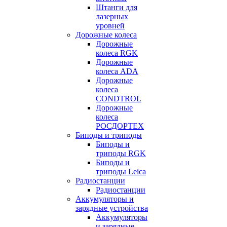
Штанги для
лазерных
уровней
Дорожные колеса
Дорожные
колеса RGK
Дорожные
колеса ADA
Дорожные
колеса
CONDTROL
Дорожные
колеса
РОСДОРТЕХ
Биподы и триподы
Биподы и
триподы RGK
Биподы и
триподы Leica
Радиостанции
Радиостанции
Аккумуляторы и
зарядные устройства
Аккумуляторы
и зарядные