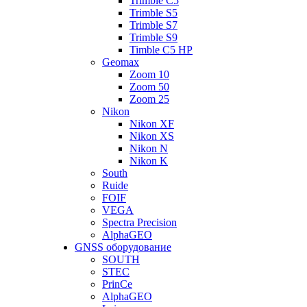
Trimble C5
Trimble S5
Trimble S7
Trimble S9
Timble C5 HP
Geomax
Zoom 10
Zoom 50
Zoom 25
Nikon
Nikon XF
Nikon XS
Nikon N
Nikon K
South
Ruide
FOIF
VEGA
Spectra Precision
AlphaGEO
GNSS оборудование
SOUTH
STEC
PrinCe
AlphaGEO