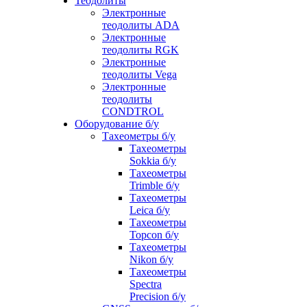
Теодолиты
Электронные
теодолиты ADA
Электронные
теодолиты RGK
Электронные
теодолиты Vega
Электронные
теодолиты
CONDTROL
Оборудование б/у
Тахеометры б/у
Тахеометры
Sokkia б/у
Тахеометры
Trimble б/у
Тахеометры
Leica б/у
Тахеометры
Topcon б/у
Тахеометры
Nikon б/у
Тахеометры
Spectra
Precision б/у