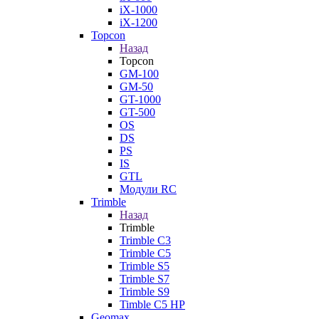
iX-1000
iX-1200
Topcon
Назад
Topcon
GM-100
GM-50
GT-1000
GT-500
OS
DS
PS
IS
GTL
Модули RC
Trimble
Назад
Trimble
Trimble C3
Trimble C5
Trimble S5
Trimble S7
Trimble S9
Timble C5 HP
Geomax