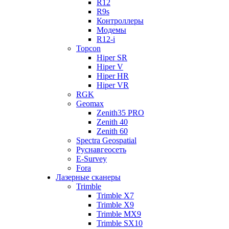
R12
R9s
Контроллеры
Модемы
R12-i
Topcon
Hiper SR
Hiper V
Hiper HR
Hiper VR
RGK
Geomax
Zenith35 PRO
Zenith 40
Zenith 60
Spectra Geospatial
Руснавгеосеть
E-Survey
Fora
Лазерные сканеры
Trimble
Trimble X7
Trimble X9
Trimble MX9
Trimble SX10