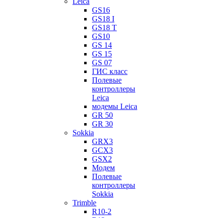
Leica
GS16
GS18 I
GS18 T
GS10
GS 14
GS 15
GS 07
ГИС класс
Полевые
контроллеры
Leica
модемы Leica
GR 50
GR 30
Sokkia
GRX3
GCX3
GSX2
Модем
Полевые
контроллеры
Sokkia
Trimble
R10-2