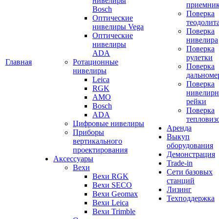
нивелиры
приемни
Bosch
Поверка
Оптические
теодолит
нивелиры Vega
Поверка
Оптические
нивелира
нивелиры
Поверка
ADA
рулетки
Главная
Ротационные
Поверка
нивелиры
дальноме
Leica
Поверка
RGK
нивелир
AMO
рейки
Bosch
Поверка
ADA
тепловиз
Цифровые нивелиры
Аренда
Приборы
Выкуп
вертикального
оборудования
проектирования
Демонстрация
Аксессуары
Trade-in
Вехи
Сети базовых
Вехи RGK
станций
Вехи SECO
Лизинг
Вехи Geomax
Техподдержка
Вехи Leica
Вехи Trimble