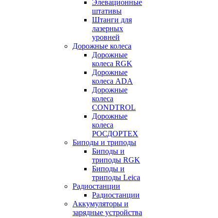
Элевационные
штативы
Штанги для
лазерных
уровней
Дорожные колеса
Дорожные
колеса RGK
Дорожные
колеса ADA
Дорожные
колеса
CONDTROL
Дорожные
колеса
РОСДОРТЕХ
Биподы и триподы
Биподы и
триподы RGK
Биподы и
триподы Leica
Радиостанции
Радиостанции
Аккумуляторы и
зарядные устройства