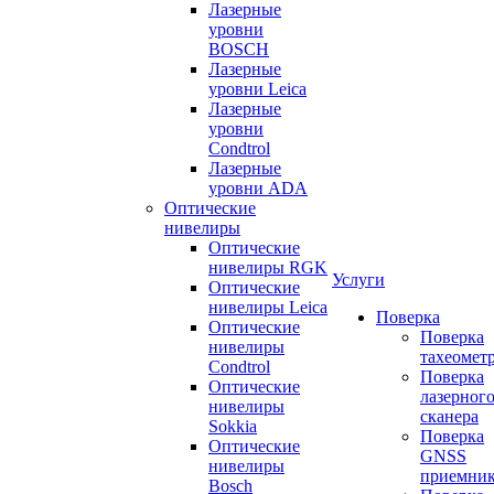
Лазерные
уровни
BOSCH
Лазерные
уровни Leica
Лазерные
уровни
Condtrol
Лазерные
уровни ADA
Оптические
нивелиры
Оптические
нивелиры RGK
Услуги
Оптические
нивелиры Leica
Поверка
Оптические
Поверка
нивелиры
тахеомет
Condtrol
Поверка
Оптические
лазерног
нивелиры
сканера
Sokkia
Поверка
Оптические
GNSS
нивелиры
приемни
Bosch