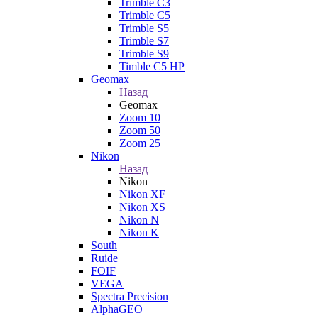
Trimble C3
Trimble C5
Trimble S5
Trimble S7
Trimble S9
Timble C5 HP
Geomax
Назад
Geomax
Zoom 10
Zoom 50
Zoom 25
Nikon
Назад
Nikon
Nikon XF
Nikon XS
Nikon N
Nikon K
South
Ruide
FOIF
VEGA
Spectra Precision
AlphaGEO