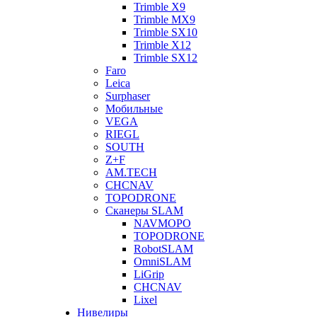
Trimble X9
Trimble MX9
Trimble SX10
Trimble X12
Trimble SX12
Faro
Leica
Surphaser
Мобильные
VEGA
RIEGL
SOUTH
Z+F
AM.TECH
CHCNAV
TOPODRONE
Сканеры SLAM
NAVMOPO
TOPODRONE
RobotSLAM
OmniSLAM
LiGrip
CHCNAV
Lixel
Нивелиры