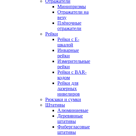
Отражатели
Минипризмы
Отражатели на
веху
Плёночные
отражатели
Рейки
Рейки с E-
шкалой
Инварные
рейки
Измерительные
рейки
Рейки с BAR-
кодом
Рейки для
лазерных
нивелиров
Рюкзаки и сумки
Штативы
Алюминиевые
Деревянные
штативы
Фибергласовые
штативы