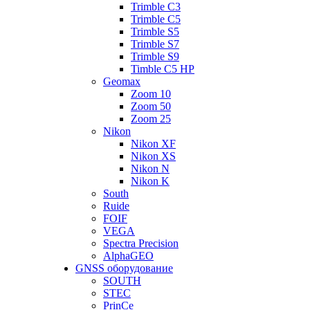
Trimble C3
Trimble C5
Trimble S5
Trimble S7
Trimble S9
Timble C5 HP
Geomax
Zoom 10
Zoom 50
Zoom 25
Nikon
Nikon XF
Nikon XS
Nikon N
Nikon K
South
Ruide
FOIF
VEGA
Spectra Precision
AlphaGEO
GNSS оборудование
SOUTH
STEC
PrinCe