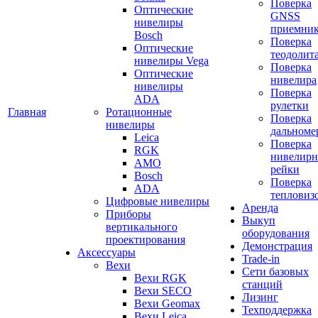
Поверка
Оптические
GNSS
нивелиры
приемни
Bosch
Поверка
Оптические
теодолит
нивелиры Vega
Поверка
Оптические
нивелира
нивелиры
Поверка
ADA
рулетки
Главная
Ротационные
Поверка
нивелиры
дальноме
Leica
Поверка
RGK
нивелир
AMO
рейки
Bosch
Поверка
ADA
тепловиз
Цифровые нивелиры
Аренда
Приборы
Выкуп
вертикального
оборудования
проектирования
Демонстрация
Аксессуары
Trade-in
Вехи
Сети базовых
Вехи RGK
станций
Вехи SECO
Лизинг
Вехи Geomax
Техподдержка
Вехи Leica