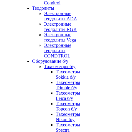
Condtrol
Теодолиты
Электронные
теодолиты ADA
Электронные
теодолиты RGK
Электронные
теодолиты Vega
Электронные
теодолиты
CONDTROL
Оборудование б/у
Тахеометры б/у
Тахеометры
Sokkia б/у
Тахеометры
Trimble б/у
Тахеометры
Leica б/у
Тахеометры
Topcon б/у
Тахеометры
Nikon б/у
Тахеометры
Spectra