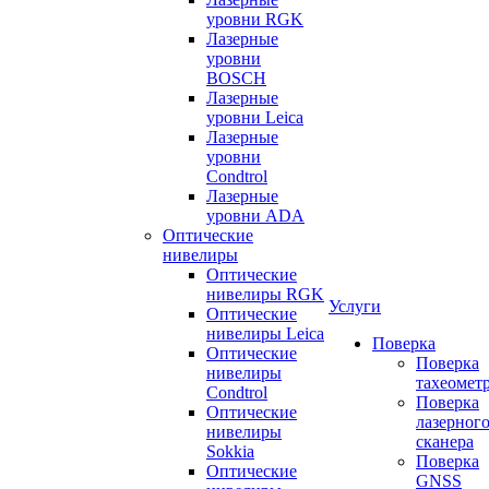
уровни RGK
Лазерные
уровни
BOSCH
Лазерные
уровни Leica
Лазерные
уровни
Condtrol
Лазерные
уровни ADA
Оптические
нивелиры
Оптические
нивелиры RGK
Услуги
Оптические
нивелиры Leica
Поверка
Оптические
Поверка
нивелиры
тахеомет
Condtrol
Поверка
Оптические
лазерног
нивелиры
сканера
Sokkia
Поверка
Оптические
GNSS