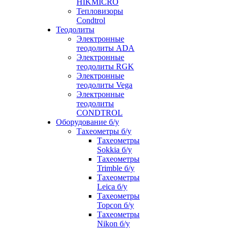
HIKMICRO
Тепловизоры
Condtrol
Теодолиты
Электронные
теодолиты ADA
Электронные
теодолиты RGK
Электронные
теодолиты Vega
Электронные
теодолиты
CONDTROL
Оборудование б/у
Тахеометры б/у
Тахеометры
Sokkia б/у
Тахеометры
Trimble б/у
Тахеометры
Leica б/у
Тахеометры
Topcon б/у
Тахеометры
Nikon б/у