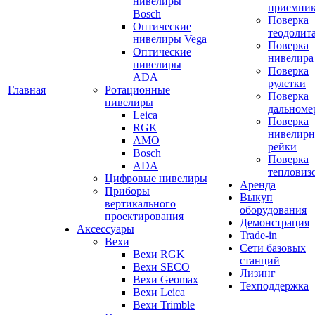
нивелиры
приемни
Bosch
Поверка
Оптические
теодолит
нивелиры Vega
Поверка
Оптические
нивелира
нивелиры
Поверка
ADA
рулетки
Главная
Ротационные
Поверка
нивелиры
дальноме
Leica
Поверка
RGK
нивелир
AMO
рейки
Bosch
Поверка
ADA
тепловиз
Цифровые нивелиры
Аренда
Приборы
Выкуп
вертикального
оборудования
проектирования
Демонстрация
Аксессуары
Trade-in
Вехи
Сети базовых
Вехи RGK
станций
Вехи SECO
Лизинг
Вехи Geomax
Техподдержка
Вехи Leica
Вехи Trimble