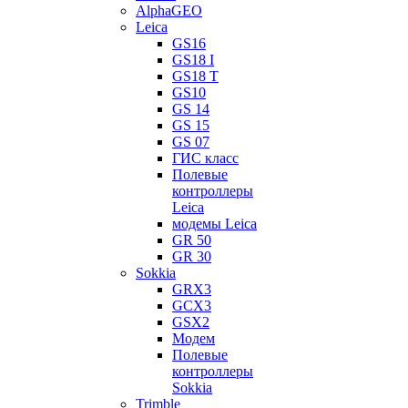
AlphaGEO
Leica
GS16
GS18 I
GS18 T
GS10
GS 14
GS 15
GS 07
ГИС класс
Полевые
контроллеры
Leica
модемы Leica
GR 50
GR 30
Sokkia
GRX3
GCX3
GSX2
Модем
Полевые
контроллеры
Sokkia
Trimble