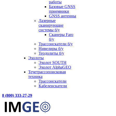
работы
Базовые GNSS
приемники
GNSS антенны
Лазерные
сканирующие
системы б/у
Сканеры Faro
б/у
Трассоискатели б/у
Нивелиры б/у
Теодолиты б/у
Эхолоты
Эхолот SOUTH
Эхолот AlphaGEO
Течетрассопоисковая
техника
Трассоискатели
Кабелеискатели
8 (800) 333-27-29