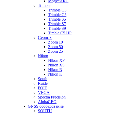
Модули RC
Trimble
Trimble C3
Trimble C5
Trimble S5
Trimble S7
Trimble S9
Timble C5 HP
Geomax
Zoom 10
Zoom 50
Zoom 25
Nikon
Nikon XF
Nikon XS
Nikon N
Nikon K
South
Ruide
FOIF
VEGA
Spectra Precision
AlphaGEO
GNSS оборудование
SOUTH