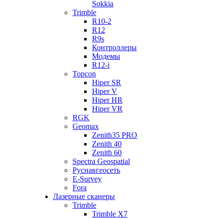
Sokkia
Trimble
R10-2
R12
R9s
Контроллеры
Модемы
R12-i
Topcon
Hiper SR
Hiper V
Hiper HR
Hiper VR
RGK
Geomax
Zenith35 PRO
Zenith 40
Zenith 60
Spectra Geospatial
Руснавгеосеть
E-Survey
Fora
Лазерные сканеры
Trimble
Trimble X7