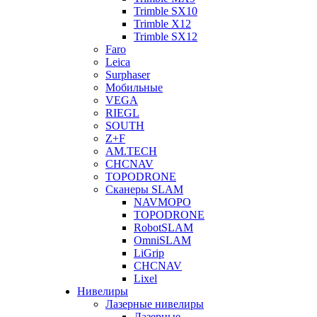
Trimble SX10
Trimble X12
Trimble SX12
Faro
Leica
Surphaser
Мобильные
VEGA
RIEGL
SOUTH
Z+F
AM.TECH
CHCNAV
TOPODRONE
Сканеры SLAM
NAVMOPO
TOPODRONE
RobotSLAM
OmniSLAM
LiGrip
CHCNAV
Lixel
Нивелиры
Лазерные нивелиры
Лазерные