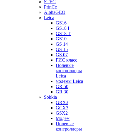
STEC
PrinCe
AlphaGEO
Leica
GS16
GS18 I
GS18 T
GS10
GS 14
GS 15
GS 07
ГИС класс
Полевые
контроллеры
Leica
модемы Leica
GR 50
GR 30
Sokkia
GRX3
GCX3
GSX2
Модем
Полевые
контроллеры