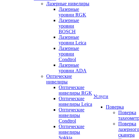
Лазерные нивелиры
Лазерные
уровни RGK
Лазерные
уровни
BOSCH
Лазерные
уровни Leica
Лазерные
уровни
Condtrol
Лазерные
уровни ADA
Оптические
нивелиры
Оптические
нивелиры RGK
Услуги
Оптические
нивелиры Leica
Поверка
Оптические
Поверка
нивелиры
тахеомет
Condtrol
Поверка
Оптические
лазерног
нивелиры
сканера
Sokkia