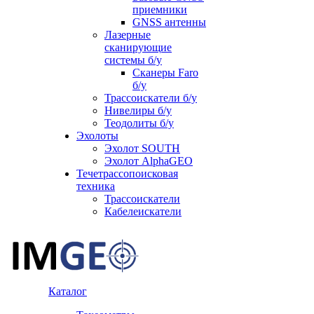
приемники
GNSS антенны
Лазерные
сканирующие
системы б/у
Сканеры Faro
б/у
Трассоискатели б/у
Нивелиры б/у
Теодолиты б/у
Эхолоты
Эхолот SOUTH
Эхолот AlphaGEO
Течетрассопоисковая
техника
Трассоискатели
Кабелеискатели
Каталог