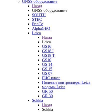
GNSS оборудование
Назад
GNSS оборудование
SOUTH
STEC
PrinCe
AlphaGEO
Leica
Назад
Leica
GS16
GS18 I
GS18 T
GS10
GS 14
GS 15
GS 07
ГИС класс
Полевые контроллеры Leica
модемы Leica
GR 50
GR 30
Sokkia
Назад
Sokkia