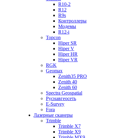
R10-2
R12
R9s
Контроллеры
Модемы
R12-i
Topcon
Hiper SR
Hiper V
Hiper HR
Hiper VR
RGK
Geomax
Zenith35 PRO
Zenith 40
Zenith 60
Spectra Geospatial
Руснавгеосеть
E-Survey
Fora
Лазерные сканеры
Trimble
Trimble X7
Trimble X9
Trimble MX9