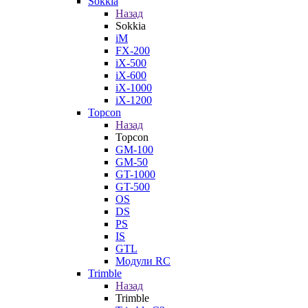
Sokkia
Назад
Sokkia
iM
FX-200
iX-500
iX-600
iX-1000
iX-1200
Topcon
Назад
Topcon
GM-100
GM-50
GT-1000
GT-500
OS
DS
PS
IS
GTL
Модули RC
Trimble
Назад
Trimble