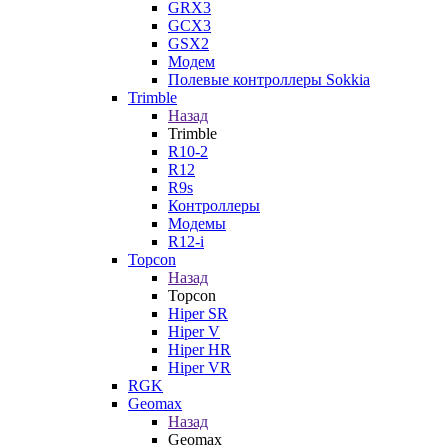
GRX3
GCX3
GSX2
Модем
Полевые контроллеры Sokkia
Trimble
Назад
Trimble
R10-2
R12
R9s
Контроллеры
Модемы
R12-i
Topcon
Назад
Topcon
Hiper SR
Hiper V
Hiper HR
Hiper VR
RGK
Geomax
Назад
Geomax