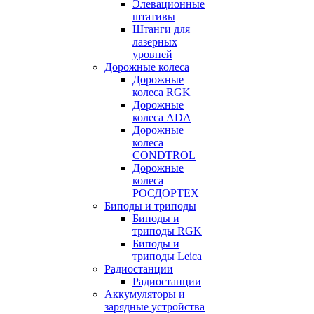
Элевационные
штативы
Штанги для
лазерных
уровней
Дорожные колеса
Дорожные
колеса RGK
Дорожные
колеса ADA
Дорожные
колеса
CONDTROL
Дорожные
колеса
РОСДОРТЕХ
Биподы и триподы
Биподы и
триподы RGK
Биподы и
триподы Leica
Радиостанции
Радиостанции
Аккумуляторы и
зарядные устройства