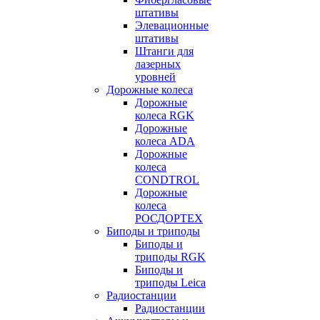
штативы
Элевационные
штативы
Штанги для
лазерных
уровней
Дорожные колеса
Дорожные
колеса RGK
Дорожные
колеса ADA
Дорожные
колеса
CONDTROL
Дорожные
колеса
РОСДОРТЕХ
Биподы и триподы
Биподы и
триподы RGK
Биподы и
триподы Leica
Радиостанции
Радиостанции