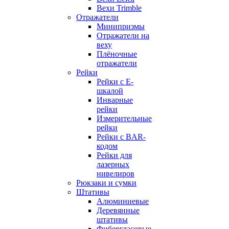
Вехи Trimble
Отражатели
Минипризмы
Отражатели на
веху
Плёночные
отражатели
Рейки
Рейки с E-
шкалой
Инварные
рейки
Измерительные
рейки
Рейки с BAR-
кодом
Рейки для
лазерных
нивелиров
Рюкзаки и сумки
Штативы
Алюминиевые
Деревянные
штативы
Фибергласовые