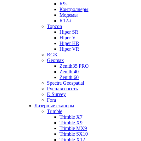
R9s
Контроллеры
Модемы
R12-i
Topcon
Hiper SR
Hiper V
Hiper HR
Hiper VR
RGK
Geomax
Zenith35 PRO
Zenith 40
Zenith 60
Spectra Geospatial
Руснавгеосеть
E-Survey
Fora
Лазерные сканеры
Trimble
Trimble X7
Trimble X9
Trimble MX9
Trimble SX10
Trimble X12