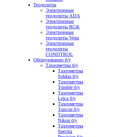
Теодолиты
Электронные
теодолиты ADA
Электронные
теодолиты RGK
Электронные
теодолиты Vega
Электронные
теодолиты
CONDTROL
Оборудование б/у
Тахеометры б/у
Тахеометры
Sokkia б/у
Тахеометры
Trimble б/у
Тахеометры
Leica б/у
Тахеометры
Topcon б/у
Тахеометры
Nikon б/у
Тахеометры
Spectra
Precision б/у