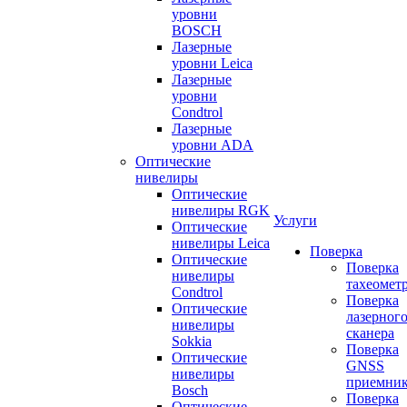
уровни
BOSCH
Лазерные
уровни Leica
Лазерные
уровни
Condtrol
Лазерные
уровни ADA
Оптические
нивелиры
Оптические
нивелиры RGK
Услуги
Оптические
нивелиры Leica
Поверка
Оптические
Поверка
нивелиры
тахеомет
Condtrol
Поверка
Оптические
лазерног
нивелиры
сканера
Sokkia
Поверка
Оптические
GNSS
нивелиры
приемни
Bosch
Поверка
Оптические