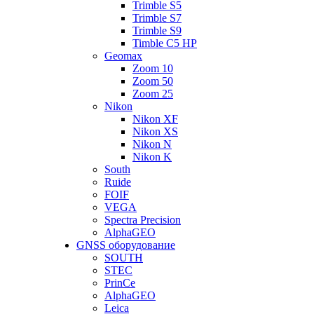
Trimble S5
Trimble S7
Trimble S9
Timble C5 HP
Geomax
Zoom 10
Zoom 50
Zoom 25
Nikon
Nikon XF
Nikon XS
Nikon N
Nikon K
South
Ruide
FOIF
VEGA
Spectra Precision
AlphaGEO
GNSS оборудование
SOUTH
STEC
PrinCe
AlphaGEO
Leica