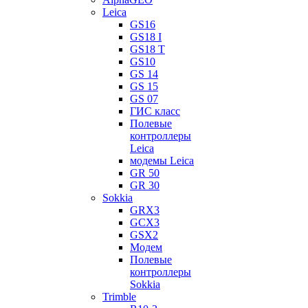
Leica
GS16
GS18 I
GS18 T
GS10
GS 14
GS 15
GS 07
ГИС класс
Полевые
контроллеры
Leica
модемы Leica
GR 50
GR 30
Sokkia
GRX3
GCX3
GSX2
Модем
Полевые
контроллеры
Sokkia
Trimble