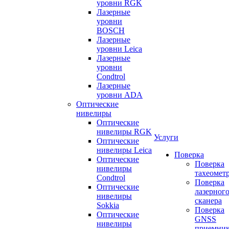
уровни RGK
Лазерные
уровни
BOSCH
Лазерные
уровни Leica
Лазерные
уровни
Condtrol
Лазерные
уровни ADA
Оптические
нивелиры
Оптические
нивелиры RGK
Услуги
Оптические
нивелиры Leica
Поверка
Оптические
Поверка
нивелиры
тахеомет
Condtrol
Поверка
Оптические
лазерног
нивелиры
сканера
Sokkia
Поверка
Оптические
GNSS
нивелиры
приемни