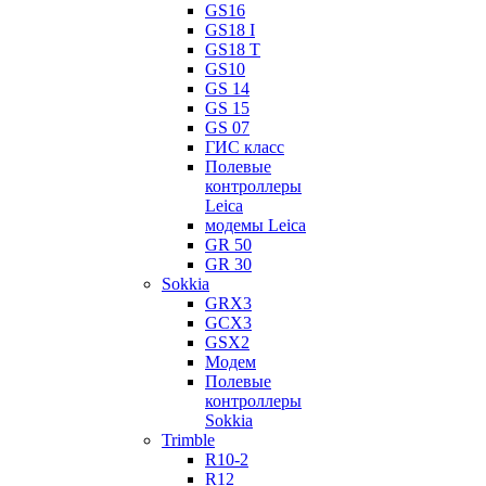
GS16
GS18 I
GS18 T
GS10
GS 14
GS 15
GS 07
ГИС класс
Полевые
контроллеры
Leica
модемы Leica
GR 50
GR 30
Sokkia
GRX3
GCX3
GSX2
Модем
Полевые
контроллеры
Sokkia
Trimble
R10-2
R12