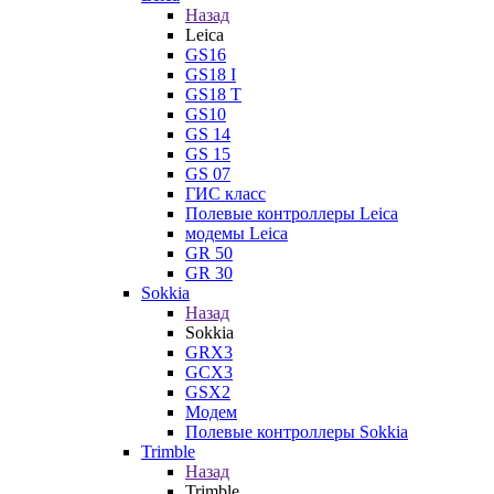
Назад
Leica
GS16
GS18 I
GS18 T
GS10
GS 14
GS 15
GS 07
ГИС класс
Полевые контроллеры Leica
модемы Leica
GR 50
GR 30
Sokkia
Назад
Sokkia
GRX3
GCX3
GSX2
Модем
Полевые контроллеры Sokkia
Trimble
Назад
Trimble