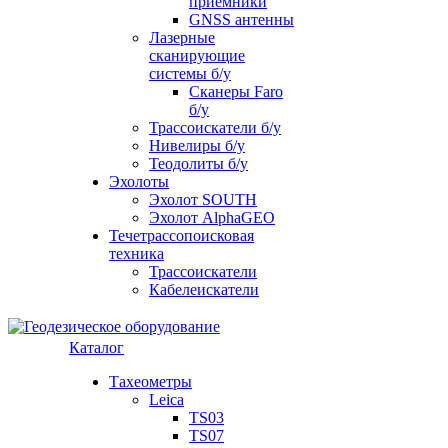
приемники
GNSS антенны
Лазерные
сканирующие
системы б/у
Сканеры Faro
б/у
Трассоискатели б/у
Нивелиры б/у
Теодолиты б/у
Эхолоты
Эхолот SOUTH
Эхолот AlphaGEO
Течетрассопоисковая
техника
Трассоискатели
Кабелеискатели
Каталог
Тахеометры
Leica
TS03
TS07