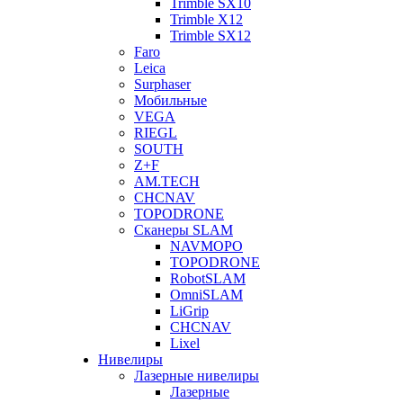
Trimble SX10
Trimble X12
Trimble SX12
Faro
Leica
Surphaser
Мобильные
VEGA
RIEGL
SOUTH
Z+F
AM.TECH
CHCNAV
TOPODRONE
Сканеры SLAM
NAVMOPO
TOPODRONE
RobotSLAM
OmniSLAM
LiGrip
CHCNAV
Lixel
Нивелиры
Лазерные нивелиры
Лазерные