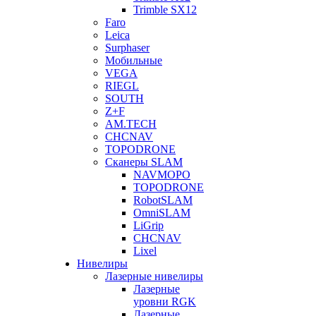
Trimble SX12
Faro
Leica
Surphaser
Мобильные
VEGA
RIEGL
SOUTH
Z+F
AM.TECH
CHCNAV
TOPODRONE
Сканеры SLAM
NAVMOPO
TOPODRONE
RobotSLAM
OmniSLAM
LiGrip
CHCNAV
Lixel
Нивелиры
Лазерные нивелиры
Лазерные
уровни RGK
Лазерные