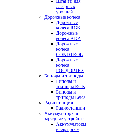
Штанги для
лазерных
уровней
Дорожные колеса
Дорожные
колеса RGK
Дорожные
колеса ADA
Дорожные
колеса
CONDTROL
Дорожные
колеса
РОСДОРТЕХ
Биподы и триподы
Биподы и
триподы RGK
Биподы и
триподы Leica
Радиостанции
Радиостанции
Аккумуляторы и
зарядные устройства
Аккумуляторы
и зарядные