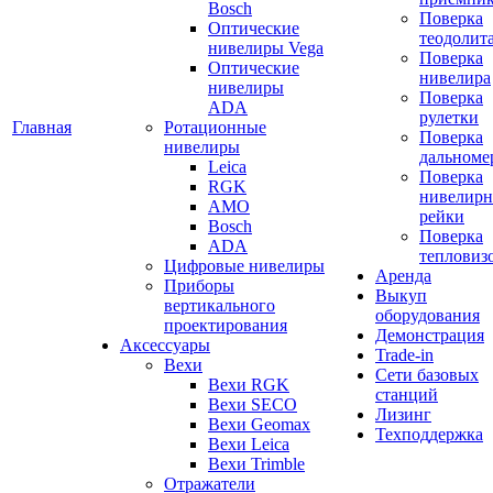
Bosch
Поверка
Оптические
теодолит
нивелиры Vega
Поверка
Оптические
нивелира
нивелиры
Поверка
ADA
рулетки
Главная
Ротационные
Поверка
нивелиры
дальноме
Leica
Поверка
RGK
нивелир
AMO
рейки
Bosch
Поверка
ADA
тепловиз
Цифровые нивелиры
Аренда
Приборы
Выкуп
вертикального
оборудования
проектирования
Демонстрация
Аксессуары
Trade-in
Вехи
Сети базовых
Вехи RGK
станций
Вехи SECO
Лизинг
Вехи Geomax
Техподдержка
Вехи Leica
Вехи Trimble
Отражатели