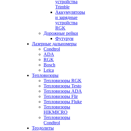
устройства
Trimble
Аккумуляторы
и зарядные
устройства
RGK
Дорожные рейки
Футурум
Лазерные дальномеры
Condtrol
ADA
RGK
Bosch
Leica
Тепловизоры
Тепловизоры RGK
Тепловизоры Testo
Тепловизоры ADA
Тепловизоры Flir
Тепловизоры Fluke
Тепловизоры
HIKMICRO
Тепловизоры
Condtrol
Теодолиты