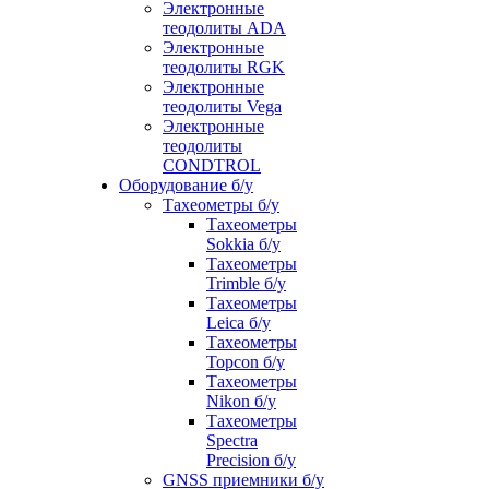
Электронные
теодолиты ADA
Электронные
теодолиты RGK
Электронные
теодолиты Vega
Электронные
теодолиты
CONDTROL
Оборудование б/у
Тахеометры б/у
Тахеометры
Sokkia б/у
Тахеометры
Trimble б/у
Тахеометры
Leica б/у
Тахеометры
Topcon б/у
Тахеометры
Nikon б/у
Тахеометры
Spectra
Precision б/у
GNSS приемники б/у