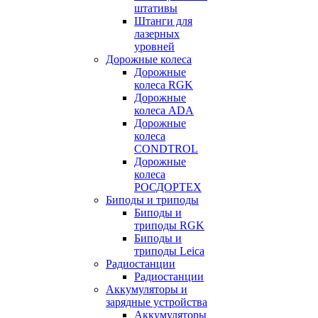
штативы
Штанги для
лазерных
уровней
Дорожные колеса
Дорожные
колеса RGK
Дорожные
колеса ADA
Дорожные
колеса
CONDTROL
Дорожные
колеса
РОСДОРТЕХ
Биподы и триподы
Биподы и
триподы RGK
Биподы и
триподы Leica
Радиостанции
Радиостанции
Аккумуляторы и
зарядные устройства
Аккумуляторы