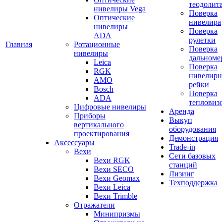
теодолит
нивелиры Vega
Поверка
Оптические
нивелира
нивелиры
Поверка
ADA
рулетки
Главная
Ротационные
Поверка
нивелиры
дальноме
Leica
Поверка
RGK
нивелир
AMO
рейки
Bosch
Поверка
ADA
тепловиз
Цифровые нивелиры
Аренда
Приборы
Выкуп
вертикального
оборудования
проектирования
Демонстрация
Аксессуары
Trade-in
Вехи
Сети базовых
Вехи RGK
станций
Вехи SECO
Лизинг
Вехи Geomax
Техподдержка
Вехи Leica
Вехи Trimble
Отражатели
Минипризмы