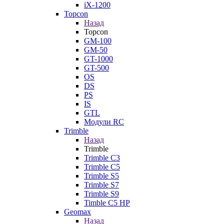
iX-1200
Topcon
Назад
Topcon
GM-100
GM-50
GT-1000
GT-500
OS
DS
PS
IS
GTL
Модули RC
Trimble
Назад
Trimble
Trimble C3
Trimble C5
Trimble S5
Trimble S7
Trimble S9
Timble C5 HP
Geomax
Назад