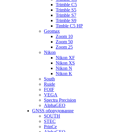
Trimble C5
Trimble S5
Trimble S7
Trimble S9
Timble C5 HP
Geomax
Zoom 10
Zoom 50
Zoom 25
Nikon
Nikon XF
Nikon XS
Nikon N
Nikon K
South
Ruide
FOIF
VEGA
Spectra Precision
AlphaGEO
GNSS оборудование
SOUTH
STEC
PrinCe
AlphaGEO