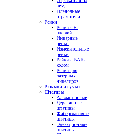
Отражатели на
веху
Плёночные
отражатели
Рейки
Рейки с E-
шкалой
Инварные
рейки
Измерительные
рейки
Рейки с BAR-
кодом
Рейки для
лазерных
нивелиров
Рюкзаки и сумки
Штативы
Алюминиевые
Деревянные
штативы
Фибергласовые
штативы
Элевационные
штативы