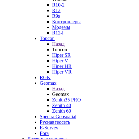
R10-2
R12
R9s
Контроллеры
Модемы
R12-i
Topcon
Назад
Topcon
Hiper SR
Hiper V
Hiper HR
Hiper VR
RGK
Geomax
Назад
Geomax
Zenith35 PRO
Zenith 40
Zenith 60
Spectra Geospatial
Руснавгеосеть
E-Survey
Fora
Лазерные сканеры