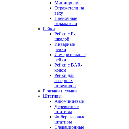
Минипризмы
Отражатели на
веху
Плёночные
отражатели
Рейки
Рейки с E-
шкалой
Инварные
рейки
Измерительные
рейки
Рейки с BAR-
кодом
Рейки для
лазерных
нивелиров
Рюкзаки и сумки
Штативы
Алюминиевые
Деревянные
штативы
Фибергласовые
штативы
Элевационные