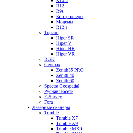
R10-2
R12
R9s
Контроллеры
Модемы
R12-i
Topcon
Hiper SR
Hiper V
Hiper HR
Hiper VR
RGK
Geomax
Zenith35 PRO
Zenith 40
Zenith 60
Spectra Geospatial
Руснавгеосеть
E-Survey
Fora
Лазерные сканеры
Trimble
Trimble X7
Trimble X9
Trimble MX9