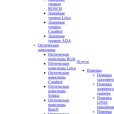
уровни
BOSCH
Лазерные
уровни Leica
Лазерные
уровни
Condtrol
Лазерные
уровни ADA
Оптические
нивелиры
Оптические
нивелиры RGK
Услуги
Оптические
нивелиры Leica
Поверка
Оптические
Поверка
нивелиры
тахеомет
Condtrol
Поверка
Оптические
лазерног
нивелиры
сканера
Sokkia
Поверка
Оптические
GNSS
нивелиры
приемни
Bosch
Поверка
Оптические