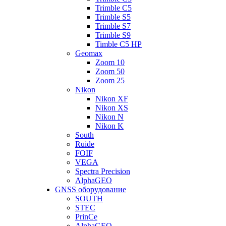
Trimble C5
Trimble S5
Trimble S7
Trimble S9
Timble C5 HP
Geomax
Zoom 10
Zoom 50
Zoom 25
Nikon
Nikon XF
Nikon XS
Nikon N
Nikon K
South
Ruide
FOIF
VEGA
Spectra Precision
AlphaGEO
GNSS оборудование
SOUTH
STEC
PrinCe
AlphaGEO