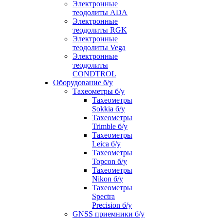
Электронные
теодолиты ADA
Электронные
теодолиты RGK
Электронные
теодолиты Vega
Электронные
теодолиты
CONDTROL
Оборудование б/у
Тахеометры б/у
Тахеометры
Sokkia б/у
Тахеометры
Trimble б/у
Тахеометры
Leica б/у
Тахеометры
Topcon б/у
Тахеометры
Nikon б/у
Тахеометры
Spectra
Precision б/у
GNSS приемники б/у