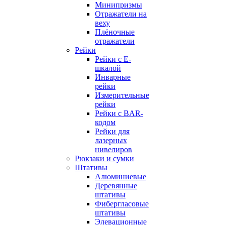
Минипризмы
Отражатели на
веху
Плёночные
отражатели
Рейки
Рейки с E-
шкалой
Инварные
рейки
Измерительные
рейки
Рейки с BAR-
кодом
Рейки для
лазерных
нивелиров
Рюкзаки и сумки
Штативы
Алюминиевые
Деревянные
штативы
Фибергласовые
штативы
Элевационные