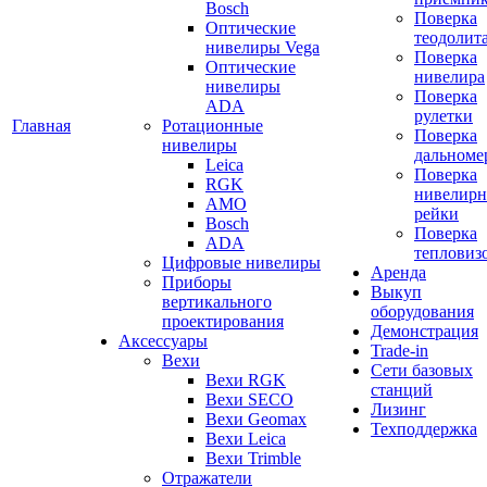
Bosch
Поверка
Оптические
теодолит
нивелиры Vega
Поверка
Оптические
нивелира
нивелиры
Поверка
ADA
рулетки
Главная
Ротационные
Поверка
нивелиры
дальноме
Leica
Поверка
RGK
нивелир
AMO
рейки
Bosch
Поверка
ADA
тепловиз
Цифровые нивелиры
Аренда
Приборы
Выкуп
вертикального
оборудования
проектирования
Демонстрация
Аксессуары
Trade-in
Вехи
Сети базовых
Вехи RGK
станций
Вехи SECO
Лизинг
Вехи Geomax
Техподдержка
Вехи Leica
Вехи Trimble
Отражатели