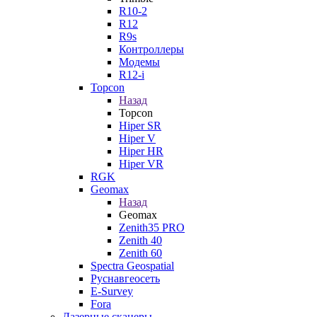
R10-2
R12
R9s
Контроллеры
Модемы
R12-i
Topcon
Назад
Topcon
Hiper SR
Hiper V
Hiper HR
Hiper VR
RGK
Geomax
Назад
Geomax
Zenith35 PRO
Zenith 40
Zenith 60
Spectra Geospatial
Руснавгеосеть
E-Survey
Fora
Лазерные сканеры