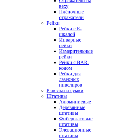
Отражатели на
веху
Плёночные
отражатели
Рейки
Рейки с E-
шкалой
Инварные
рейки
Измерительные
рейки
Рейки с BAR-
кодом
Рейки для
лазерных
нивелиров
Рюкзаки и сумки
Штативы
Алюминиевые
Деревянные
штативы
Фибергласовые
штативы
Элевационные
штативы