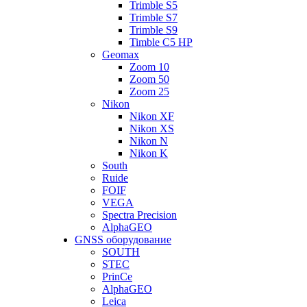
Trimble S5
Trimble S7
Trimble S9
Timble C5 HP
Geomax
Zoom 10
Zoom 50
Zoom 25
Nikon
Nikon XF
Nikon XS
Nikon N
Nikon K
South
Ruide
FOIF
VEGA
Spectra Precision
AlphaGEO
GNSS оборудование
SOUTH
STEC
PrinCe
AlphaGEO
Leica