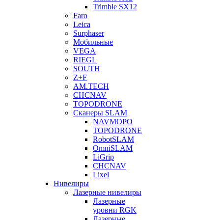
Trimble SX12
Faro
Leica
Surphaser
Мобильные
VEGA
RIEGL
SOUTH
Z+F
AM.TECH
CHCNAV
TOPODRONE
Сканеры SLAM
NAVMOPO
TOPODRONE
RobotSLAM
OmniSLAM
LiGrip
CHCNAV
Lixel
Нивелиры
Лазерные нивелиры
Лазерные
уровни RGK
Лазерные