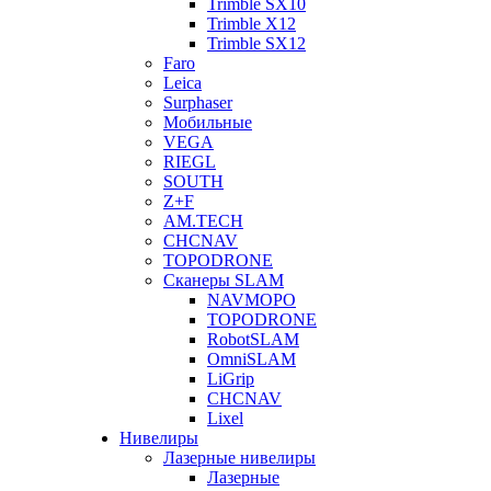
Trimble SX10
Trimble X12
Trimble SX12
Faro
Leica
Surphaser
Мобильные
VEGA
RIEGL
SOUTH
Z+F
AM.TECH
CHCNAV
TOPODRONE
Сканеры SLAM
NAVMOPO
TOPODRONE
RobotSLAM
OmniSLAM
LiGrip
CHCNAV
Lixel
Нивелиры
Лазерные нивелиры
Лазерные