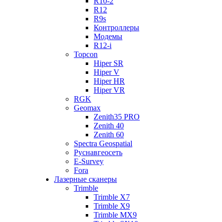
R10-2
R12
R9s
Контроллеры
Модемы
R12-i
Topcon
Hiper SR
Hiper V
Hiper HR
Hiper VR
RGK
Geomax
Zenith35 PRO
Zenith 40
Zenith 60
Spectra Geospatial
Руснавгеосеть
E-Survey
Fora
Лазерные сканеры
Trimble
Trimble X7
Trimble X9
Trimble MX9