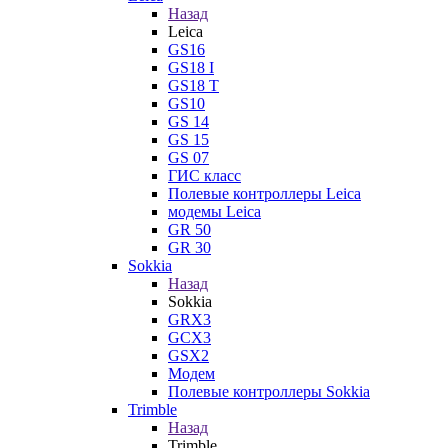
Назад
Leica
GS16
GS18 I
GS18 T
GS10
GS 14
GS 15
GS 07
ГИС класс
Полевые контроллеры Leica
модемы Leica
GR 50
GR 30
Sokkia
Назад
Sokkia
GRX3
GCX3
GSX2
Модем
Полевые контроллеры Sokkia
Trimble
Назад
Trimble