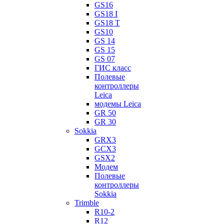
GS16
GS18 I
GS18 T
GS10
GS 14
GS 15
GS 07
ГИС класс
Полевые
контроллеры
Leica
модемы Leica
GR 50
GR 30
Sokkia
GRX3
GCX3
GSX2
Модем
Полевые
контроллеры
Sokkia
Trimble
R10-2
R12