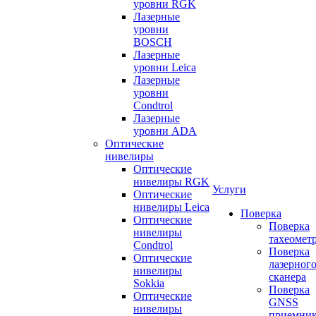
уровни RGK
Лазерные
уровни
BOSCH
Лазерные
уровни Leica
Лазерные
уровни
Condtrol
Лазерные
уровни ADA
Оптические
нивелиры
Оптические
нивелиры RGK
Услуги
Оптические
нивелиры Leica
Поверка
Оптические
Поверка
нивелиры
тахеомет
Condtrol
Поверка
Оптические
лазерног
нивелиры
сканера
Sokkia
Поверка
Оптические
GNSS
нивелиры
приемни