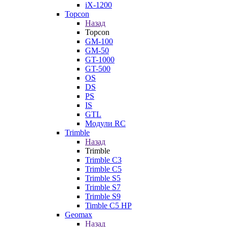
iX-1200
Topcon
Назад
Topcon
GM-100
GM-50
GT-1000
GT-500
OS
DS
PS
IS
GTL
Модули RC
Trimble
Назад
Trimble
Trimble C3
Trimble C5
Trimble S5
Trimble S7
Trimble S9
Timble C5 HP
Geomax
Назад