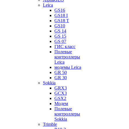
Leica
GS16
GS18 I
GS18 T
GS10
GS 14
GS 15
GS 07
ГИС класс
Полевые
контроллеры
Leica
модемы Leica
GR 50
GR 30
Sokkia
GRX3
GCX3
GSX2
Модем
Полевые
контроллеры
Sokkia
Trimble