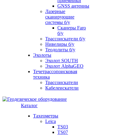
приемники
GNSS антенны
Лазерные
сканирующие
системы б/у
Сканеры Faro
б/у
Трассоискатели б/у
Нивелиры б/у
Теодолиты б/у
Эхолоты
Эхолот SOUTH
Эхолот AlphaGEO
Течетрассопоисковая
техника
Трассоискатели
Кабелеискатели
Каталог
Тахеометры
Leica
TS03
TS07