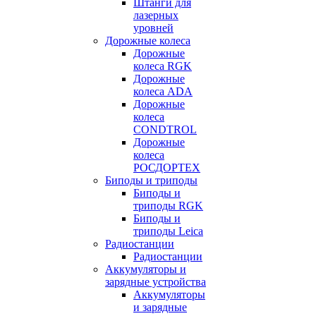
Штанги для
лазерных
уровней
Дорожные колеса
Дорожные
колеса RGK
Дорожные
колеса ADA
Дорожные
колеса
CONDTROL
Дорожные
колеса
РОСДОРТЕХ
Биподы и триподы
Биподы и
триподы RGK
Биподы и
триподы Leica
Радиостанции
Радиостанции
Аккумуляторы и
зарядные устройства
Аккумуляторы
и зарядные