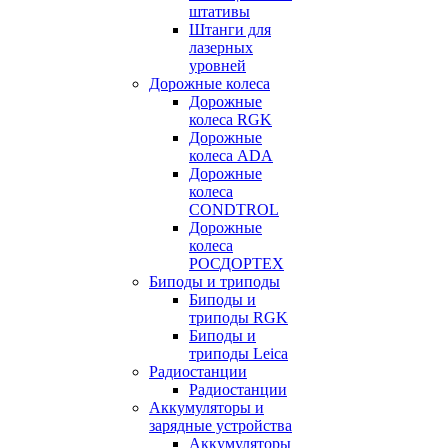
штативы
Штанги для
лазерных
уровней
Дорожные колеса
Дорожные
колеса RGK
Дорожные
колеса ADA
Дорожные
колеса
CONDTROL
Дорожные
колеса
РОСДОРТЕХ
Биподы и триподы
Биподы и
триподы RGK
Биподы и
триподы Leica
Радиостанции
Радиостанции
Аккумуляторы и
зарядные устройства
Аккумуляторы