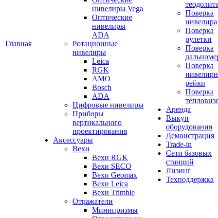
теодолит
нивелиры Vega
Поверка
Оптические
нивелира
нивелиры
Поверка
ADA
рулетки
Главная
Ротационные
Поверка
нивелиры
дальноме
Leica
Поверка
RGK
нивелир
AMO
рейки
Bosch
Поверка
ADA
тепловиз
Цифровые нивелиры
Аренда
Приборы
Выкуп
вертикального
оборудования
проектирования
Демонстрация
Аксессуары
Trade-in
Вехи
Сети базовых
Вехи RGK
станций
Вехи SECO
Лизинг
Вехи Geomax
Техподдержка
Вехи Leica
Вехи Trimble
Отражатели
Минипризмы