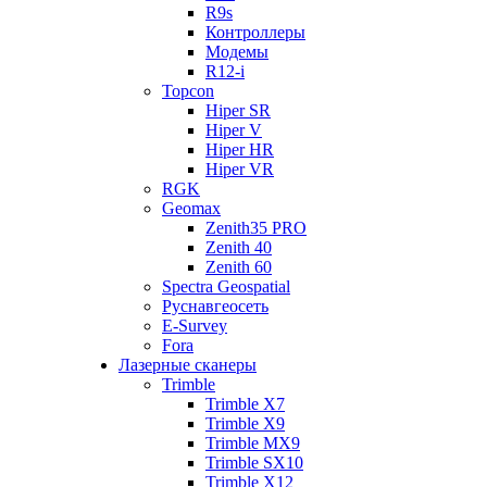
R9s
Контроллеры
Модемы
R12-i
Topcon
Hiper SR
Hiper V
Hiper HR
Hiper VR
RGK
Geomax
Zenith35 PRO
Zenith 40
Zenith 60
Spectra Geospatial
Руснавгеосеть
E-Survey
Fora
Лазерные сканеры
Trimble
Trimble X7
Trimble X9
Trimble MX9
Trimble SX10
Trimble X12