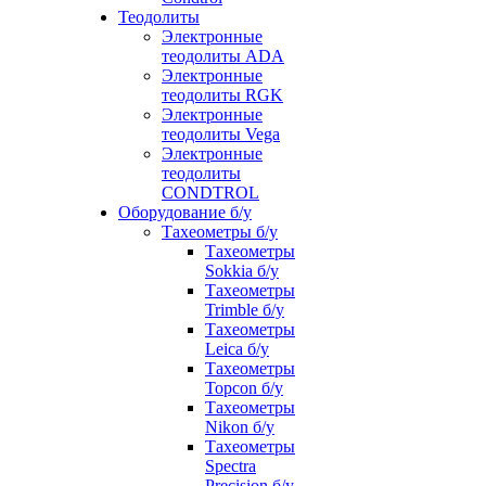
Теодолиты
Электронные
теодолиты ADA
Электронные
теодолиты RGK
Электронные
теодолиты Vega
Электронные
теодолиты
CONDTROL
Оборудование б/у
Тахеометры б/у
Тахеометры
Sokkia б/у
Тахеометры
Trimble б/у
Тахеометры
Leica б/у
Тахеометры
Topcon б/у
Тахеометры
Nikon б/у
Тахеометры
Spectra
Precision б/у