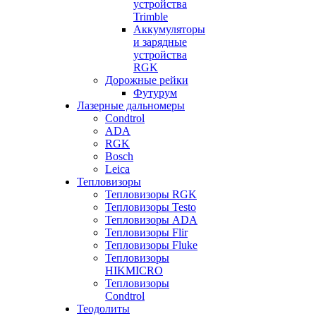
устройства
Trimble
Аккумуляторы
и зарядные
устройства
RGK
Дорожные рейки
Футурум
Лазерные дальномеры
Condtrol
ADA
RGK
Bosch
Leica
Тепловизоры
Тепловизоры RGK
Тепловизоры Testo
Тепловизоры ADA
Тепловизоры Flir
Тепловизоры Fluke
Тепловизоры
HIKMICRO
Тепловизоры
Condtrol
Теодолиты