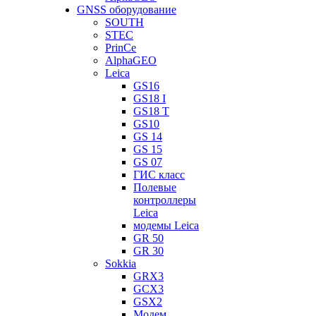
GNSS оборудование
SOUTH
STEC
PrinCe
AlphaGEO
Leica
GS16
GS18 I
GS18 T
GS10
GS 14
GS 15
GS 07
ГИС класс
Полевые
контроллеры
Leica
модемы Leica
GR 50
GR 30
Sokkia
GRX3
GCX3
GSX2
Модем