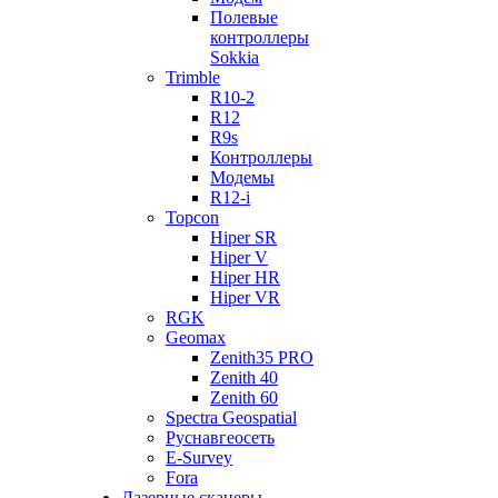
Полевые
контроллеры
Sokkia
Trimble
R10-2
R12
R9s
Контроллеры
Модемы
R12-i
Topcon
Hiper SR
Hiper V
Hiper HR
Hiper VR
RGK
Geomax
Zenith35 PRO
Zenith 40
Zenith 60
Spectra Geospatial
Руснавгеосеть
E-Survey
Fora
Лазерные сканеры