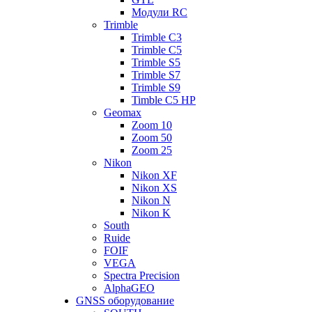
Модули RC
Trimble
Trimble C3
Trimble C5
Trimble S5
Trimble S7
Trimble S9
Timble C5 HP
Geomax
Zoom 10
Zoom 50
Zoom 25
Nikon
Nikon XF
Nikon XS
Nikon N
Nikon K
South
Ruide
FOIF
VEGA
Spectra Precision
AlphaGEO
GNSS оборудование