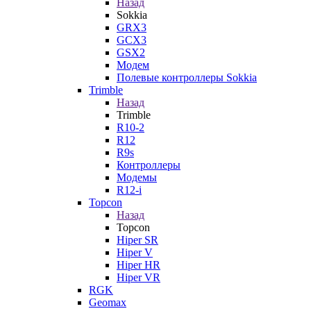
Назад
Sokkia
GRX3
GCX3
GSX2
Модем
Полевые контроллеры Sokkia
Trimble
Назад
Trimble
R10-2
R12
R9s
Контроллеры
Модемы
R12-i
Topcon
Назад
Topcon
Hiper SR
Hiper V
Hiper HR
Hiper VR
RGK
Geomax