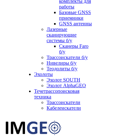
комплекты для
работы
Базовые GNSS
приемники
GNSS антенны
Лазерные
сканирующие
системы б/у
Сканеры Faro
б/у
Трассоискатели б/у
Нивелиры б/у
Теодолиты б/у
Эхолоты
Эхолот SOUTH
Эхолот AlphaGEO
Течетрассопоисковая
техника
Трассоискатели
Кабелеискатели