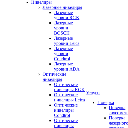
Нивелиры
Лазерные нивелиры
Лазерные
уровни RGK
Лазерные
уровни
BOSCH
Лазерные
уровни Leica
Лазерные
уровни
Condtrol
Лазерные
уровни ADA
Оптические
нивелиры
Оптические
нивелиры RGK
Услуги
Оптические
нивелиры Leica
Поверка
Оптические
Поверка
нивелиры
тахеомет
Condtrol
Поверка
Оптические
лазерног
нивелиры