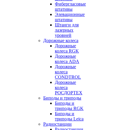
Фибергласовые
штативы
Элевационные
штативы
Штанги для
лазерных
уровней
Дорожные колеса
Дорожные
колеса RGK
Дорожные
колеса ADA
Дорожные
колеса
CONDTROL
Дорожные
колеса
РОСДОРТЕХ
Биподы и триподы
Биподы и
триподы RGK
Биподы и
триподы Leica
Радиостанции
Радиостанции