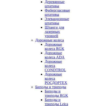
Деревянные
штативы
Фибергласовые
штативы
Элевационные
штативы
Штанги для
лазерных
уровней
Дорожные колеса
Дорожные
колеса RGK
Дорожные
колеса ADA
Дорожные
колеса
CONDTROL
Дорожные
колеса
РОСДОРТЕХ
Биподы и триподы
Биподы и
триподы RGK
Биподы и
триподы Leica