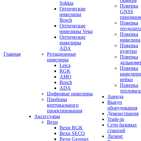
сканера
Sokkia
Поверка
Оптические
GNSS
нивелиры
приемни
Bosch
Поверка
Оптические
теодолит
нивелиры Vega
Поверка
Оптические
нивелира
нивелиры
Поверка
ADA
рулетки
Главная
Ротационные
Поверка
нивелиры
дальноме
Leica
Поверка
RGK
нивелир
AMO
рейки
Bosch
Поверка
ADA
тепловиз
Цифровые нивелиры
Аренда
Приборы
Выкуп
вертикального
оборудования
проектирования
Демонстрация
Аксессуары
Trade-in
Вехи
Сети базовых
Вехи RGK
станций
Вехи SECO
Лизинг
Вехи Geomax