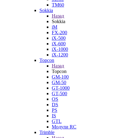
TM60
Sokkia
Назад
Sokkia
iM
FX-200
iX-500
iX-600
iX-1000
iX-1200
Topcon
Назад
Topcon
GM-100
GM-50
GT-1000
GT-500
OS
DS
PS
IS
GTL
Модули RC
Trimble
Назад