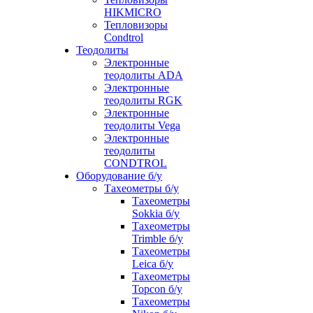
HIKMICRO
Тепловизоры
Condtrol
Теодолиты
Электронные
теодолиты ADA
Электронные
теодолиты RGK
Электронные
теодолиты Vega
Электронные
теодолиты
CONDTROL
Оборудование б/у
Тахеометры б/у
Тахеометры
Sokkia б/у
Тахеометры
Trimble б/у
Тахеометры
Leica б/у
Тахеометры
Topcon б/у
Тахеометры