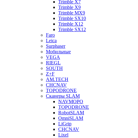
Trimble X7
Trimble X9
Trimble MX9
Trimble SX10
Trimble X12
Trimble SX12
Faro
Leica
Surphaser
Мобильные
VEGA
RIEGL
SOUTH
Z+F
AM.TECH
CHCNAV
TOPODRONE
Сканеры SLAM
NAVMOPO
TOPODRONE
RobotSLAM
OmniSLAM
LiGrip
CHCNAV
Lixel