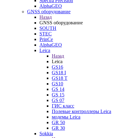
Spectra Precision
AlphaGEO
GNSS оборудование
Назад
GNSS оборудование
SOUTH
STEC
PrinCe
AlphaGEO
Leica
Назад
Leica
GS16
GS18 I
GS18 T
GS10
GS 14
GS 15
GS 07
ГИС класс
Полевые контроллеры Leica
модемы Leica
GR 50
GR 30
Sokkia