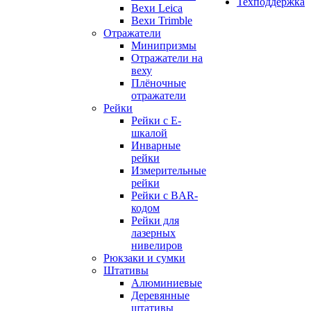
Техподдержка
Вехи Leica
Вехи Trimble
Отражатели
Минипризмы
Отражатели на
веху
Плёночные
отражатели
Рейки
Рейки с E-
шкалой
Инварные
рейки
Измерительные
рейки
Рейки с BAR-
кодом
Рейки для
лазерных
нивелиров
Рюкзаки и сумки
Штативы
Алюминиевые
Деревянные
штативы