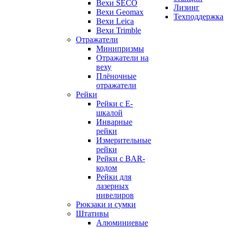
Вехи SECO
Лизинг
Вехи Geomax
Техподдержка
Вехи Leica
Вехи Trimble
Отражатели
Минипризмы
Отражатели на
веху
Плёночные
отражатели
Рейки
Рейки с E-
шкалой
Инварные
рейки
Измерительные
рейки
Рейки с BAR-
кодом
Рейки для
лазерных
нивелиров
Рюкзаки и сумки
Штативы
Алюминиевые