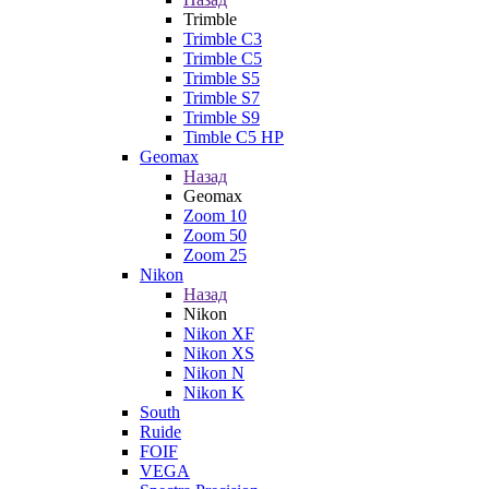
Trimble
Trimble C3
Trimble C5
Trimble S5
Trimble S7
Trimble S9
Timble C5 HP
Geomax
Назад
Geomax
Zoom 10
Zoom 50
Zoom 25
Nikon
Назад
Nikon
Nikon XF
Nikon XS
Nikon N
Nikon K
South
Ruide
FOIF
VEGA