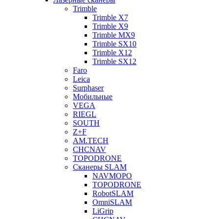
Trimble
Trimble X7
Trimble X9
Trimble MX9
Trimble SX10
Trimble X12
Trimble SX12
Faro
Leica
Surphaser
Мобильные
VEGA
RIEGL
SOUTH
Z+F
AM.TECH
CHCNAV
TOPODRONE
Сканеры SLAM
NAVMOPO
TOPODRONE
RobotSLAM
OmniSLAM
LiGrip