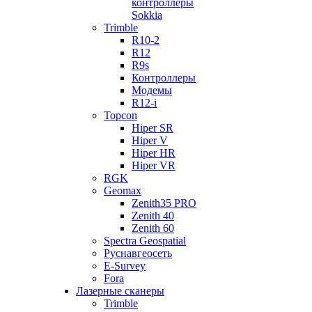
контроллеры
Sokkia
Trimble
R10-2
R12
R9s
Контроллеры
Модемы
R12-i
Topcon
Hiper SR
Hiper V
Hiper HR
Hiper VR
RGK
Geomax
Zenith35 PRO
Zenith 40
Zenith 60
Spectra Geospatial
Руснавгеосеть
E-Survey
Fora
Лазерные сканеры
Trimble