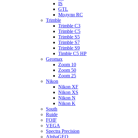
IS
GTL
Модули RC
Trimble
Trimble C3
Trimble C5
Trimble S5
Trimble S7
Trimble S9
Timble C5 HP
Geomax
Zoom 10
Zoom 50
Zoom 25
Nikon
Nikon XF
Nikon XS
Nikon N
Nikon K
South
Ruide
FOIF
VEGA
Spectra Precision
AlphaGEO