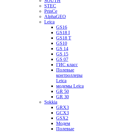
SOUTH
STEC
PrinCe
AlphaGEO
Leica
GS16
GS18 I
GS18 T
GS10
GS 14
GS 15
GS 07
ГИС класс
Полевые
контроллеры
Leica
модемы Leica
GR 50
GR 30
Sokkia
GRX3
GCX3
GSX2
Модем
Полевые