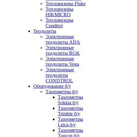
Тепловизоры Fluke
Тепловизоры
HIKMICRO
Тепловизоры
Condtrol
Теодолиты
Электронные
теодолиты ADA
Электронные
теодолиты RGK
Электронные
теодолиты Vega
Электронные
теодолиты
CONDTROL
Оборудование б/у
Тахеометры б/у
Тахеометры
Sokkia б/у
Тахеометры
Trimble б/у
Тахеометры
Leica б/у
Тахеометры
Topcon б/у