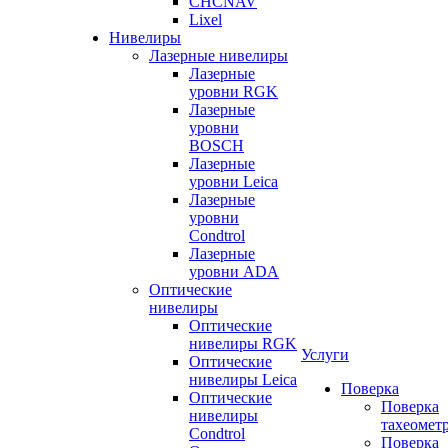
CHCNAV
Lixel
Нивелиры
Лазерные нивелиры
Лазерные
уровни RGK
Лазерные
уровни
BOSCH
Лазерные
уровни Leica
Лазерные
уровни
Condtrol
Лазерные
уровни ADA
Оптические
нивелиры
Оптические
нивелиры RGK
Услуги
Оптические
нивелиры Leica
Поверка
Оптические
Поверка
нивелиры
тахеомет
Condtrol
Поверка