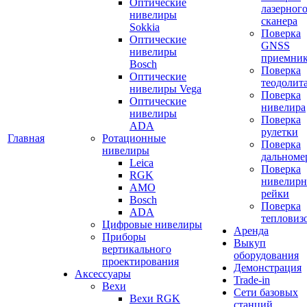
Оптические
лазерног
нивелиры
сканера
Sokkia
Поверка
Оптические
GNSS
нивелиры
приемни
Bosch
Поверка
Оптические
теодолит
нивелиры Vega
Поверка
Оптические
нивелира
нивелиры
Поверка
ADA
рулетки
Главная
Ротационные
Поверка
нивелиры
дальноме
Leica
Поверка
RGK
нивелир
AMO
рейки
Bosch
Поверка
ADA
тепловиз
Цифровые нивелиры
Аренда
Приборы
Выкуп
вертикального
оборудования
проектирования
Демонстрация
Аксессуары
Trade-in
Вехи
Сети базовых
Вехи RGK
станций