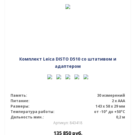
Комплект Leica DISTO D510 со штативом и
адаптером
Память:
30 измерений
Питание:
2 x AAA
Размеры:
143 х 58 х 29 мм
Температура работы:
от -10° до +50°С
Дальность мин.:
0,2 м
Артикул: 843418
135 850
руб.