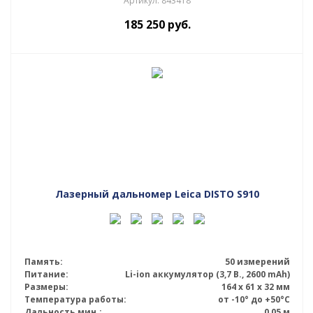
Артикул: 843418
185 250
руб.
Лазерный дальномер Leica DISTO S910
Память:
50 измерений
Питание:
Li-ion аккумулятор (3,7 В., 2600 mAh)
Размеры:
164 x 61 x 32 мм
Температура работы:
от -10° до +50°С
Дальность мин.:
0,05 м