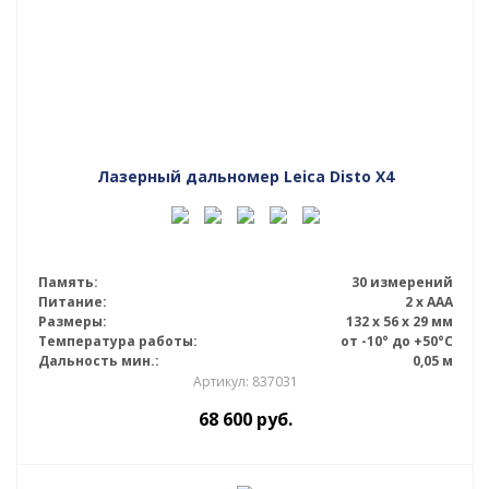
Лазерный дальномер Leica Disto X4
Память:
30 измерений
Питание:
2 x AAA
Размеры:
132 x 56 x 29 мм
Температура работы:
от -10° до +50°С
Дальность мин.:
0,05 м
Артикул: 837031
68 600
руб.