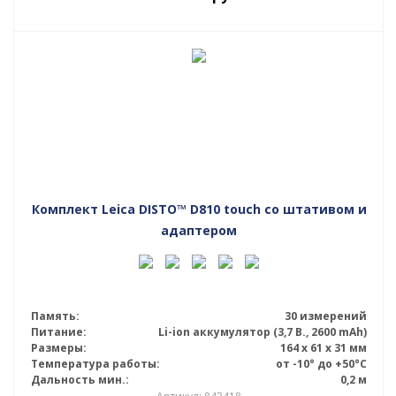
Комплект Leica DISTO™ D810 touch со штативом и
адаптером
Память:
30 измерений
Питание:
Li-ion аккумулятор (3,7 В., 2600 mAh)
Размеры:
164 х 61 х 31 мм
Температура работы:
от -10° до +50°С
Дальность мин.:
0,2 м