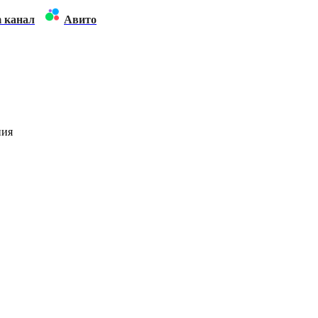
m канал
Авито
ния