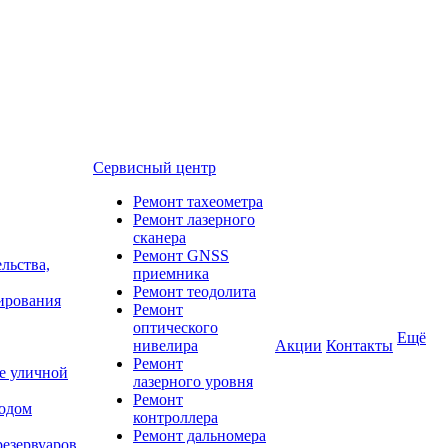
Сервисный центр
Ремонт тахеометра
Ремонт лазерного
сканера
Ремонт GNSS
льства,
приемника
Ремонт теодолита
нирования
Ремонт
оптического
Ещё
нивелира
Акции
Контакты
Ремонт
е уличной
лазерного уровня
Ремонт
тодом
контроллера
Ремонт дальномера
резервуаров