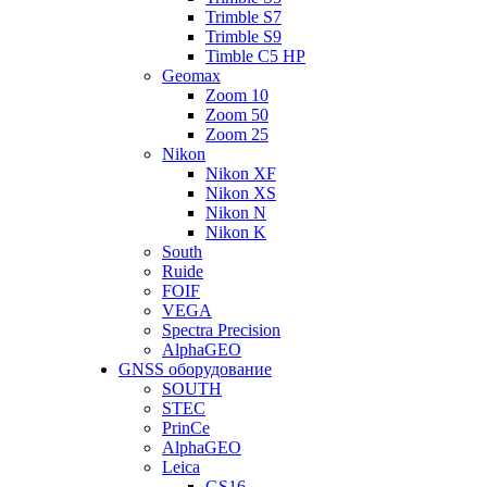
Trimble S7
Trimble S9
Timble C5 HP
Geomax
Zoom 10
Zoom 50
Zoom 25
Nikon
Nikon XF
Nikon XS
Nikon N
Nikon K
South
Ruide
FOIF
VEGA
Spectra Precision
AlphaGEO
GNSS оборудование
SOUTH
STEC
PrinCe
AlphaGEO
Leica
GS16