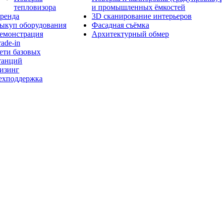
тепловизора
и промышленных ёмкостей
ренда
3D сканирование интерьеров
ыкуп оборудования
Фасадная съёмка
емонстрация
Архитектурный обмер
rade-in
ети базовых
танций
изинг
ехподдержка