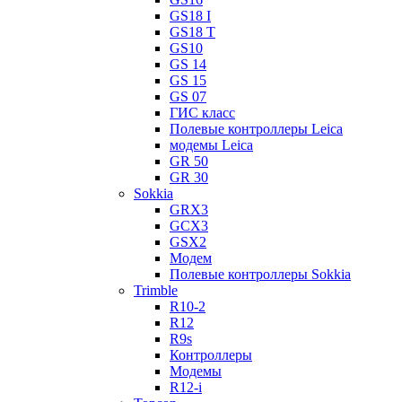
GS18 I
GS18 T
GS10
GS 14
GS 15
GS 07
ГИС класс
Полевые контроллеры Leica
модемы Leica
GR 50
GR 30
Sokkia
GRX3
GCX3
GSX2
Модем
Полевые контроллеры Sokkia
Trimble
R10-2
R12
R9s
Контроллеры
Модемы
R12-i