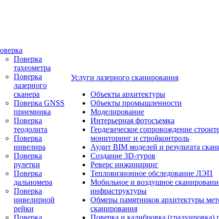
оверка
Поверка
тахеометра
Поверка
Услуги лазерного сканирования
лазерного
сканера
Объекты архитектуры
Поверка GNSS
Объекты промышленности
приемника
Моделирование
Поверка
Интерьерная фотосъемка
теодолита
Геодезическое сопровождение строите
Поверка
мониторинг и стройконтроль
нивелира
Аудит BIM моделей и результата ска
Поверка
Создание 3D-туров
рулетки
Реверс инжиниринг
Поверка
Тепловизионное обследование ЛЭП
дальномера
Мобильное и воздушное сканировани
Поверка
инфраструктуры
нивелирной
Обмеры памятников архитектуры ме
рейки
сканирования
Поверка
Поверка и калибровка (градуировка) 