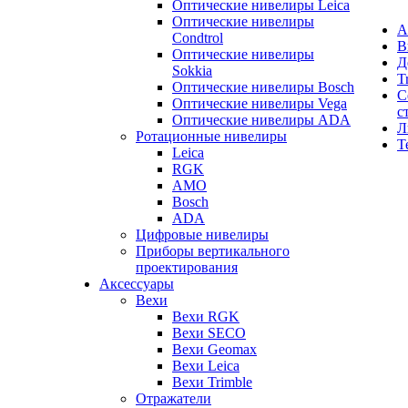
Оптические нивелиры Leica
Оптические нивелиры
А
Condtrol
В
Оптические нивелиры
Д
Sokkia
T
Оптические нивелиры Bosch
С
Оптические нивелиры Vega
с
Оптические нивелиры ADA
Л
Ротационные нивелиры
Т
Leica
RGK
AMO
Bosch
ADA
Цифровые нивелиры
Приборы вертикального
проектирования
Аксессуары
Вехи
Вехи RGK
Вехи SECO
Вехи Geomax
Вехи Leica
Вехи Trimble
Отражатели