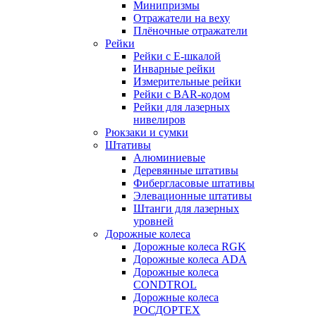
Минипризмы
Отражатели на веху
Плёночные отражатели
Рейки
Рейки с E-шкалой
Инварные рейки
Измерительные рейки
Рейки с BAR-кодом
Рейки для лазерных
нивелиров
Рюкзаки и сумки
Штативы
Алюминиевые
Деревянные штативы
Фибергласовые штативы
Элевационные штативы
Штанги для лазерных
уровней
Дорожные колеса
Дорожные колеса RGK
Дорожные колеса ADA
Дорожные колеса
CONDTROL
Дорожные колеса
РОСДОРТЕХ