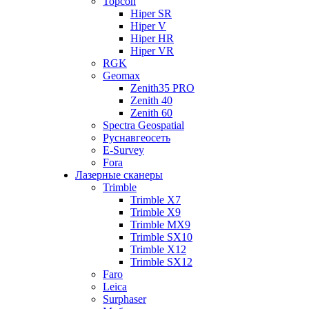
Topcon
Hiper SR
Hiper V
Hiper HR
Hiper VR
RGK
Geomax
Zenith35 PRO
Zenith 40
Zenith 60
Spectra Geospatial
Руснавгеосеть
E-Survey
Fora
Лазерные сканеры
Trimble
Trimble X7
Trimble X9
Trimble MX9
Trimble SX10
Trimble X12
Trimble SX12
Faro
Leica
Surphaser