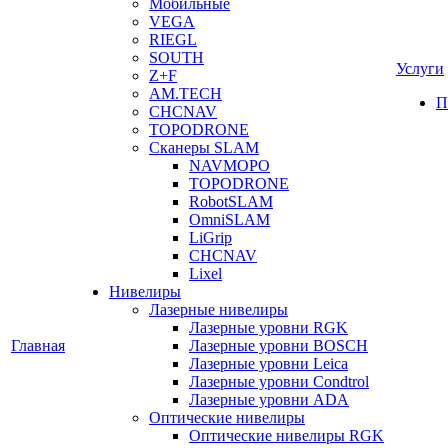
Мобильные
VEGA
RIEGL
SOUTH
Услуги
Z+F
AM.TECH
П
CHCNAV
TOPODRONE
Сканеры SLAM
NAVMOPO
TOPODRONE
RobotSLAM
OmniSLAM
LiGrip
CHCNAV
Lixel
Нивелиры
Лазерные нивелиры
Лазерные уровни RGK
Главная
Лазерные уровни BOSCH
Лазерные уровни Leica
Лазерные уровни Condtrol
Лазерные уровни ADA
Оптические нивелиры
Оптические нивелиры RGK