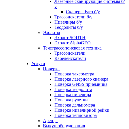
Лазерные сканирующие системы б/
у
Сканеры Faro б/у
Трассоискатели б/у
Нивелиры б/у
Теодолиты б/у
Эхолоты
Эхолот SOUTH
Эхолот AlphaGEO
Течетрассопоисковая техника
Трассоискатели
Кабелеискатели
Услуги
Поверка
Поверка тахеометра
Поверка лазерного сканера
Поверка GNSS приемника
Поверка теодолита
Поверка нивелира
Поверка рулетки
Поверка дальномера
Поверка нивелирной рейки
Поверка тепловизора
Аренда
Выкуп оборудования