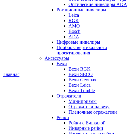
Оптические нивелиры ADA
Ротационные нивелиры
Leica
RGK
AMO
Bosch
ADA
Цифровые нивелиры
Приборы вертикального
проектирования
Аксессуары
Вехи
Вехи RGK
Главная
Вехи SECO
Вехи Geomax
Вехи Leica
Вехи Trimble
Отражатели
Минипризмы
Отражатели на веху
Плёночные отражатели
Рейки
Рейки с E-шкалой
Инварные рейки
Измерительные рейки