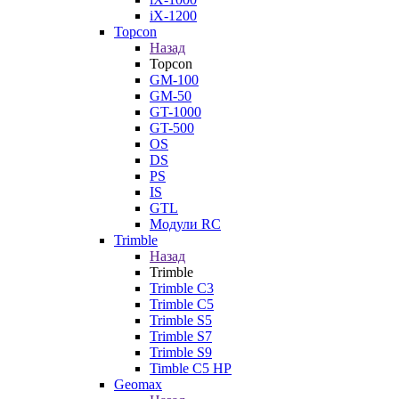
iX-1200
Topcon
Назад
Topcon
GM-100
GM-50
GT-1000
GT-500
OS
DS
PS
IS
GTL
Модули RC
Trimble
Назад
Trimble
Trimble C3
Trimble C5
Trimble S5
Trimble S7
Trimble S9
Timble C5 HP
Geomax