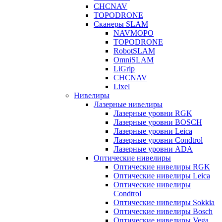
CHCNAV
TOPODRONE
Сканеры SLAM
NAVMOPO
TOPODRONE
RobotSLAM
OmniSLAM
LiGrip
CHCNAV
Lixel
Нивелиры
Лазерные нивелиры
Лазерные уровни RGK
Лазерные уровни BOSCH
Лазерные уровни Leica
Лазерные уровни Condtrol
Лазерные уровни ADA
Оптические нивелиры
Оптические нивелиры RGK
Оптические нивелиры Leica
Оптические нивелиры
Condtrol
Оптические нивелиры Sokkia
Оптические нивелиры Bosch
Оптические нивелиры Vega