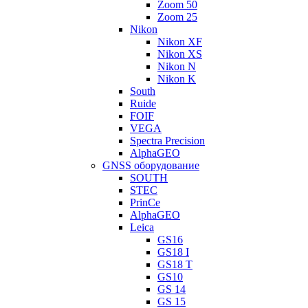
Zoom 50
Zoom 25
Nikon
Nikon XF
Nikon XS
Nikon N
Nikon K
South
Ruide
FOIF
VEGA
Spectra Precision
AlphaGEO
GNSS оборудование
SOUTH
STEC
PrinCe
AlphaGEO
Leica
GS16
GS18 I
GS18 T
GS10
GS 14
GS 15