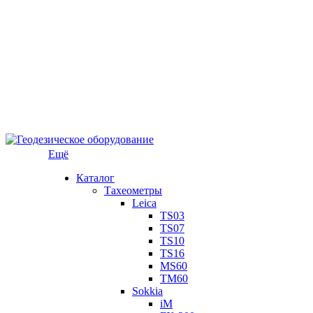
Ещё
Каталог
Тахеометры
Leica
TS03
TS07
TS10
TS16
MS60
TM60
Sokkia
iM