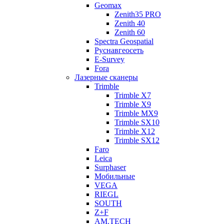
Geomax
Zenith35 PRO
Zenith 40
Zenith 60
Spectra Geospatial
Руснавгеосеть
E-Survey
Fora
Лазерные сканеры
Trimble
Trimble X7
Trimble X9
Trimble MX9
Trimble SX10
Trimble X12
Trimble SX12
Faro
Leica
Surphaser
Мобильные
VEGA
RIEGL
SOUTH
Z+F
AM.TECH