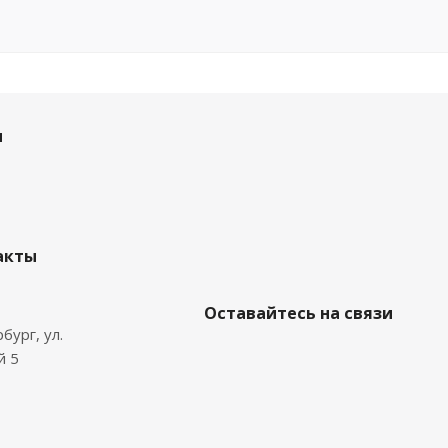
и
акты
Оставайтесь на связи
бург, ул.
й 5