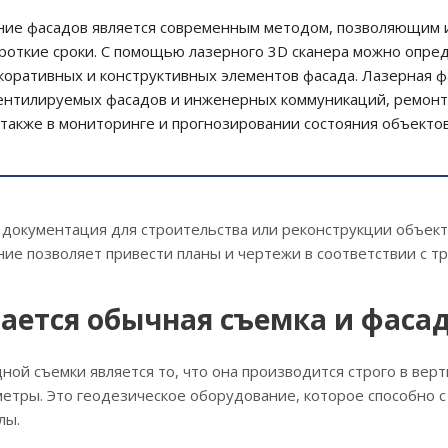
ние фасадов является современным методом, позволяющим 
роткие сроки. С помощью лазерного 3D сканера можно опре
оративных и конструктивных элементов фасада. Лазерная ф
ентилируемых фасадов и инженерных коммуникаций, ремонте
 также в мониторинге и прогнозировании состояния объекто
 документация для строительства или реконструкции объек
ие позволяет привести планы и чертежи в соответствии с т
ается обычная съемка и фаса
ой съемки является то, что она производится строго в вер
етры. Это геодезическое оборудование, которое способно с
лы.