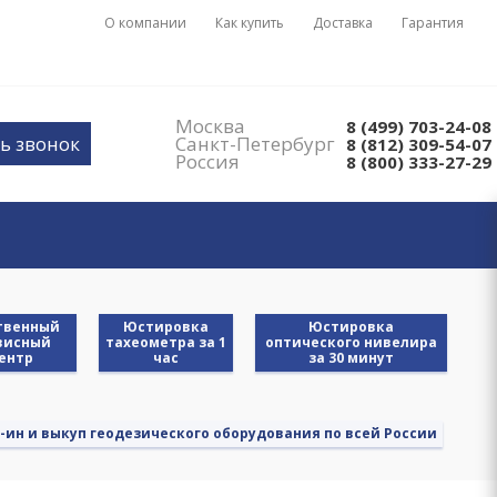
О компании
Как купить
Доставка
Гарантия
Москва
8 (499) 703-24-08
ь звонок
Санкт-Петербург
8 (812) 309-54-07
Россия
8 (800) 333-27-29
твенный
Юстировка
Юстировка
висный
тахеометра за 1
оптического нивелира
ентр
час
за 30 минут
-ин и выкуп геодезического оборудования по всей России