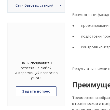
Сети базовых станций
Возможности фасадн
● проектирования 
● подготовки проек
● контроля констру
Наши специалисты
ответят на любой
Результаты съемки п
интересующий вопрос по
услуге
Преимуще
Задать вопрос
Трехмерное изображе
в графическом и ци
или реконструкции о