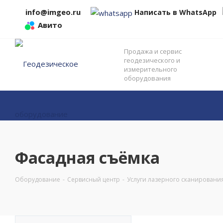
info@imgeo.ru
Написать в WhatsApp
Авито
Продажа и сервис
геодезического и
измерительного
оборудования
Фасадная съёмка
Оборудование
-
Сервисный центр
-
Услуги лазерного сканировани