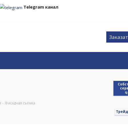
Telegram канал
Заказат
Cобс
сер
ц
я
-
Фасадная съёмка
Трейд