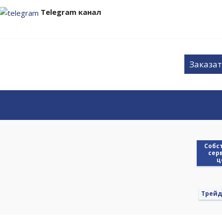
Telegram канал
Заказат
Cобс
сер
ц
Трейд