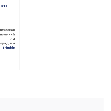
LD13
пическая
люминий
7 м
-град, мм
Trimble