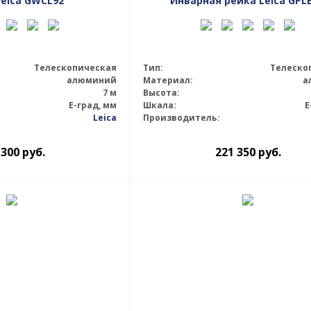
Leica GWCL92
Инварная рейка Leica GPL
Телескопическая
Тип:
Телеско
алюминий
Материал:
а
7 м
Высота:
E-град, мм
Шкала:
E
Leica
Производитель:
 300
руб.
221 350
руб.