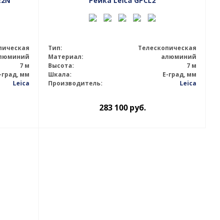
E2N
Рейка Leica GPCL2
пическая
Тип:
Телескопическая
люминий
Материал:
алюминий
7 м
Высота:
7 м
-град, мм
Шкала:
E-град, мм
Leica
Производитель:
Leica
283 100
руб.