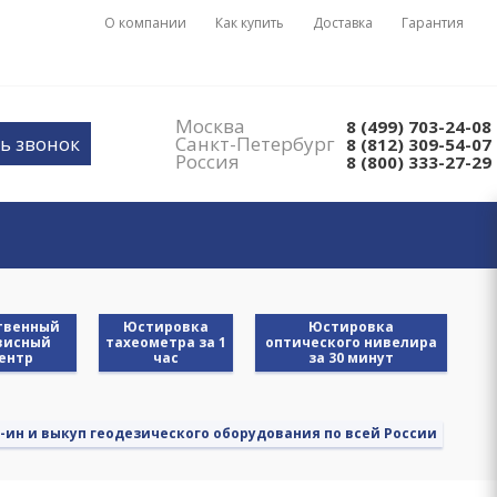
О компании
Как купить
Доставка
Гарантия
Москва
8 (499) 703-24-08
ь звонок
Санкт-Петербург
8 (812) 309-54-07
Россия
8 (800) 333-27-29
твенный
Юстировка
Юстировка
висный
тахеометра за 1
оптического нивелира
ентр
час
за 30 минут
-ин и выкуп геодезического оборудования по всей России