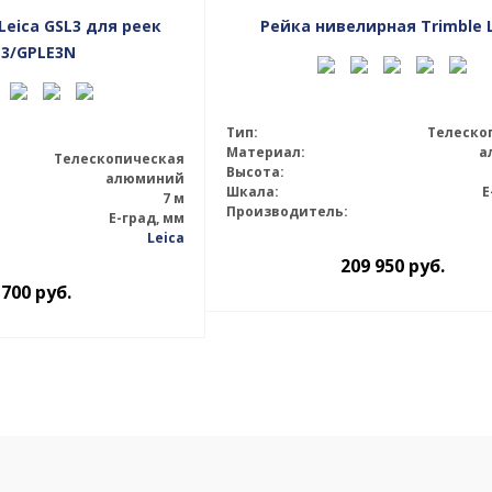
Leica GSL3 для реек
Рейка нивелирная Trimble 
3/GPLE3N
Тип:
Телеско
Материал:
а
Телескопическая
Высота:
алюминий
Шкала:
E
7 м
Производитель:
E-град, мм
Leica
209 950
руб.
 700
руб.