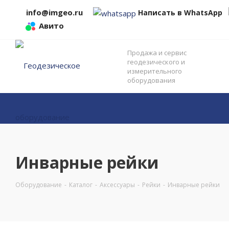
info@imgeo.ru
Написать в WhatsApp
Авито
Продажа и сервис
геодезического и
измерительного
оборудования
Инварные рейки
Оборудование
-
Каталог
-
Аксессуары
-
Рейки
-
Инварные рейки