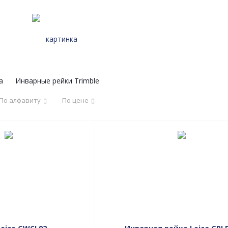
a
Инварные рейки Trimble
По алфавиту
По цене