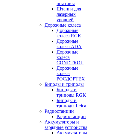
штативы
Штанги для
лазерных
уровней
Дорожные колеса
Дорожные
колеса RGK
Дорожные
колеса ADA
Дорожные
колеса
CONDTROL
Дорожные
колеса
РОСДОРТЕХ
Биподы и триподы
Биподы и
триподы RGK
Биподы и
триподы Leica
Радиостанции
Радиостанции
Аккумуляторы и
зарядные устройства
Аккумуляторы