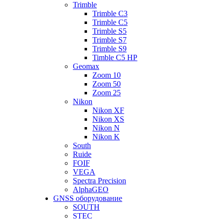
Trimble
Trimble C3
Trimble C5
Trimble S5
Trimble S7
Trimble S9
Timble C5 HP
Geomax
Zoom 10
Zoom 50
Zoom 25
Nikon
Nikon XF
Nikon XS
Nikon N
Nikon K
South
Ruide
FOIF
VEGA
Spectra Precision
AlphaGEO
GNSS оборудование
SOUTH
STEC