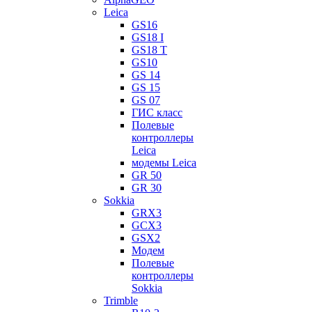
Leica
GS16
GS18 I
GS18 T
GS10
GS 14
GS 15
GS 07
ГИС класс
Полевые
контроллеры
Leica
модемы Leica
GR 50
GR 30
Sokkia
GRX3
GCX3
GSX2
Модем
Полевые
контроллеры
Sokkia
Trimble