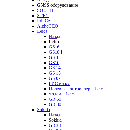
GNSS оборудование
SOUTH
STEC
PrinCe
AlphaGEO
Leica
Назад
Leica
GS16
GS18 I
GS18 T
GS10
GS 14
GS 15
GS 07
ГИС класс
Полевые контроллеры Leica
модемы Leica
GR 50
GR 30
Sokkia
Назад
Sokkia
GRX3