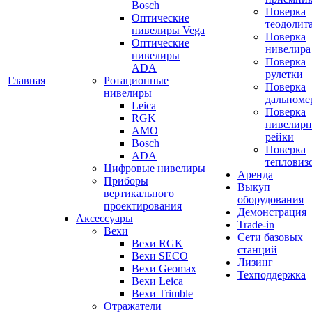
Bosch
Поверка
Оптические
теодолит
нивелиры Vega
Поверка
Оптические
нивелира
нивелиры
Поверка
ADA
рулетки
Главная
Ротационные
Поверка
нивелиры
дальноме
Leica
Поверка
RGK
нивелир
AMO
рейки
Bosch
Поверка
ADA
тепловиз
Цифровые нивелиры
Аренда
Приборы
Выкуп
вертикального
оборудования
проектирования
Демонстрация
Аксессуары
Trade-in
Вехи
Сети базовых
Вехи RGK
станций
Вехи SECO
Лизинг
Вехи Geomax
Техподдержка
Вехи Leica
Вехи Trimble
Отражатели