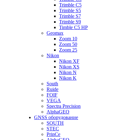
Trimble C5
Trimble S5
Trimble S7
Trimble S9
Timble C5 HP
Geomax
Zoom 10
Zoom 50
Zoom 25
Nikon
Nikon XF
Nikon XS
Nikon N
Nikon K
South
Ruide
FOIF
VEGA
Spectra Precision
AlphaGEO
GNSS оборудование
SOUTH
STEC
PrinCe
AlphaGEO