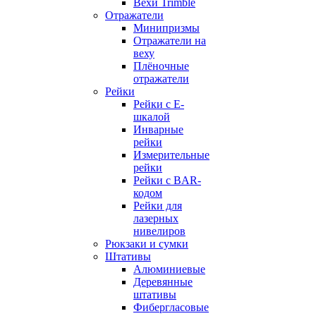
Вехи Trimble
Отражатели
Минипризмы
Отражатели на
веху
Плёночные
отражатели
Рейки
Рейки с E-
шкалой
Инварные
рейки
Измерительные
рейки
Рейки с BAR-
кодом
Рейки для
лазерных
нивелиров
Рюкзаки и сумки
Штативы
Алюминиевые
Деревянные
штативы
Фибергласовые