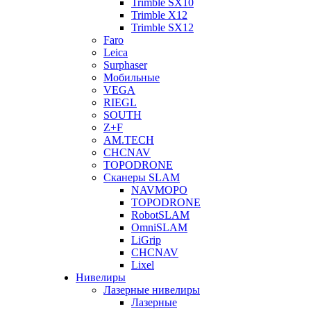
Trimble SX10
Trimble X12
Trimble SX12
Faro
Leica
Surphaser
Мобильные
VEGA
RIEGL
SOUTH
Z+F
AM.TECH
CHCNAV
TOPODRONE
Сканеры SLAM
NAVMOPO
TOPODRONE
RobotSLAM
OmniSLAM
LiGrip
CHCNAV
Lixel
Нивелиры
Лазерные нивелиры
Лазерные