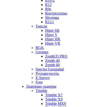
R10-2
R12
R9s
Контроллеры
Модемы
R12-i
Topcon
Hiper SR
Hiper V
Hiper HR
Hiper VR
RGK
Geomax
Zenith35 PRO
Zenith 40
Zenith 60
Spectra Geospatial
Руснавгеосеть
E-Survey
Fora
Лазерные сканеры
Trimble
Trimble X7
Trimble X9
Trimble MX9