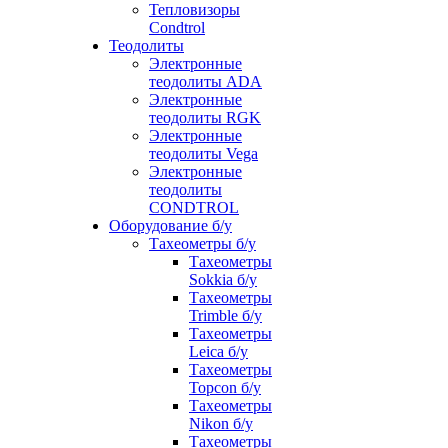
Тепловизоры
Condtrol
Теодолиты
Электронные
теодолиты ADA
Электронные
теодолиты RGK
Электронные
теодолиты Vega
Электронные
теодолиты
CONDTROL
Оборудование б/у
Тахеометры б/у
Тахеометры
Sokkia б/у
Тахеометры
Trimble б/у
Тахеометры
Leica б/у
Тахеометры
Topcon б/у
Тахеометры
Nikon б/у
Тахеометры