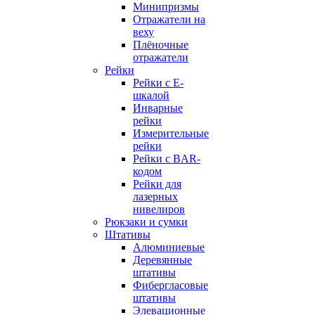
Минипризмы
Отражатели на
веху
Плёночные
отражатели
Рейки
Рейки с E-
шкалой
Инварные
рейки
Измерительные
рейки
Рейки с BAR-
кодом
Рейки для
лазерных
нивелиров
Рюкзаки и сумки
Штативы
Алюминиевые
Деревянные
штативы
Фибергласовые
штативы
Элевационные