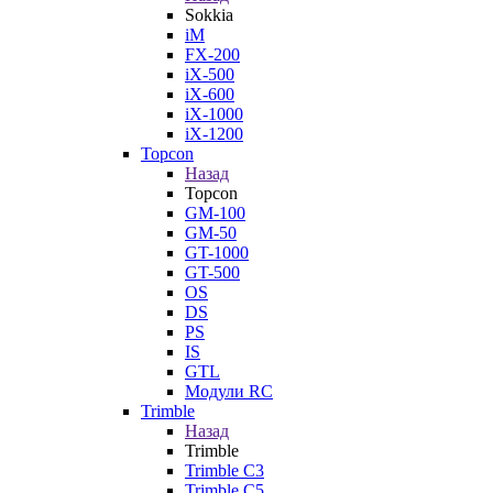
Sokkia
iM
FX-200
iX-500
iX-600
iX-1000
iX-1200
Topcon
Назад
Topcon
GM-100
GM-50
GT-1000
GT-500
OS
DS
PS
IS
GTL
Модули RC
Trimble
Назад
Trimble
Trimble C3
Trimble C5