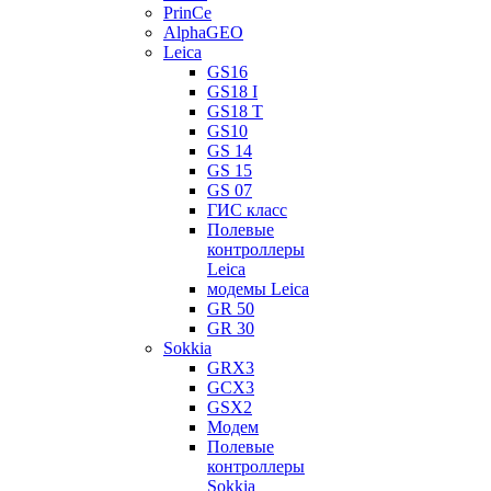
PrinCe
AlphaGEO
Leica
GS16
GS18 I
GS18 T
GS10
GS 14
GS 15
GS 07
ГИС класс
Полевые
контроллеры
Leica
модемы Leica
GR 50
GR 30
Sokkia
GRX3
GCX3
GSX2
Модем
Полевые
контроллеры
Sokkia