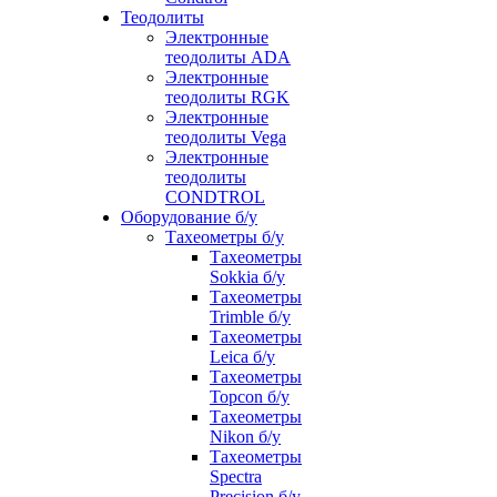
Теодолиты
Электронные
теодолиты ADA
Электронные
теодолиты RGK
Электронные
теодолиты Vega
Электронные
теодолиты
CONDTROL
Оборудование б/у
Тахеометры б/у
Тахеометры
Sokkia б/у
Тахеометры
Trimble б/у
Тахеометры
Leica б/у
Тахеометры
Topcon б/у
Тахеометры
Nikon б/у
Тахеометры
Spectra
Precision б/у