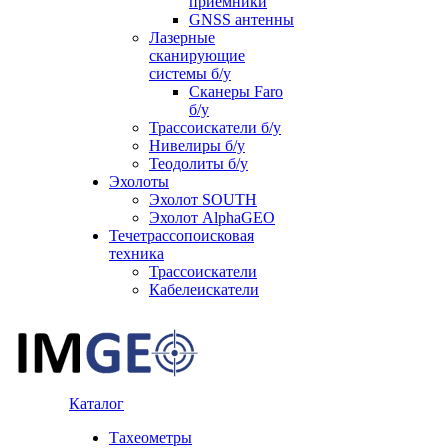
приемники
GNSS антенны
Лазерные
сканирующие
системы б/у
Сканеры Faro
б/у
Трассоискатели б/у
Нивелиры б/у
Теодолиты б/у
Эхолоты
Эхолот SOUTH
Эхолот AlphaGEO
Течетрассопоисковая
техника
Трассоискатели
Кабелеискатели
Каталог
Тахеометры