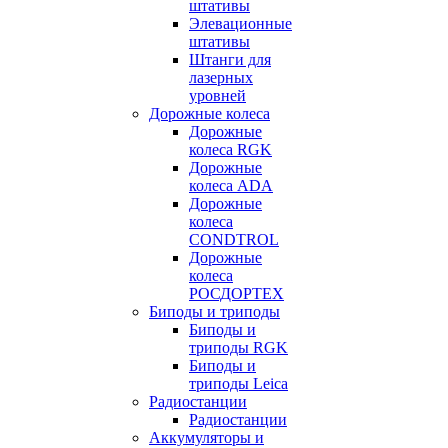
штативы
Элевационные
штативы
Штанги для
лазерных
уровней
Дорожные колеса
Дорожные
колеса RGK
Дорожные
колеса ADA
Дорожные
колеса
CONDTROL
Дорожные
колеса
РОСДОРТЕХ
Биподы и триподы
Биподы и
триподы RGK
Биподы и
триподы Leica
Радиостанции
Радиостанции
Аккумуляторы и