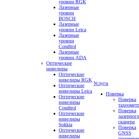
уровни RGK
Лазерные
уровни
BOSCH
Лазерные
уровни Leica
Лазерные
уровни
Condtrol
Лазерные
уровни ADA
Оптические
нивелиры
Оптические
нивелиры RGK
Услуги
Оптические
нивелиры Leica
Поверка
Оптические
Поверка
нивелиры
тахеомет
Condtrol
Поверка
Оптические
лазерног
нивелиры
сканера
Sokkia
Поверка
Оптические
GNSS
нивелиры
приемни