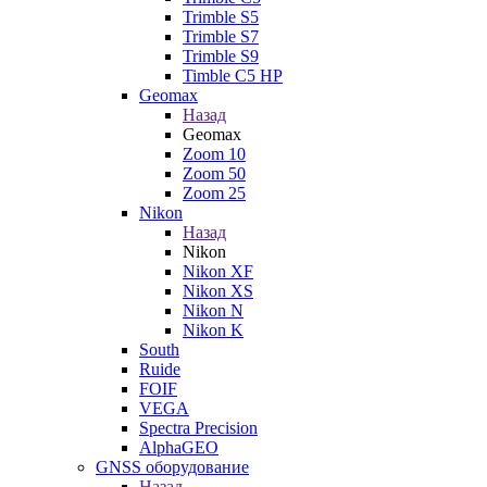
Trimble S5
Trimble S7
Trimble S9
Timble C5 HP
Geomax
Назад
Geomax
Zoom 10
Zoom 50
Zoom 25
Nikon
Назад
Nikon
Nikon XF
Nikon XS
Nikon N
Nikon K
South
Ruide
FOIF
VEGA
Spectra Precision
AlphaGEO
GNSS оборудование
Назад