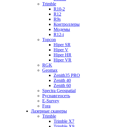
Trimble
R10-2
R12
R9s
Контроллеры
Модемы
R12-i
Topcon
Hiper SR
Hiper V
Hiper HR
Hiper VR
RGK
Geomax
Zenith35 PRO
Zenith 40
Zenith 60
Spectra Geospatial
Руснавгеосеть
E-Survey
Fora
Лазерные сканеры
Trimble
Trimble X7
Trimble X9