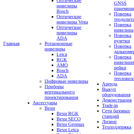
Оптические
GNSS
нивелиры
приемни
Bosch
Поверка
Оптические
теодолит
нивелиры Vega
Поверка
Оптические
нивелира
нивелиры
Поверка
ADA
рулетки
Главная
Ротационные
Поверка
нивелиры
дальноме
Leica
Поверка
RGK
нивелир
AMO
рейки
Bosch
Поверка
ADA
тепловиз
Цифровые нивелиры
Аренда
Приборы
Выкуп
вертикального
оборудования
проектирования
Демонстрация
Аксессуары
Trade-in
Вехи
Сети базовых
Вехи RGK
станций
Вехи SECO
Лизинг
Вехи Geomax
Техподдержка
Вехи Leica