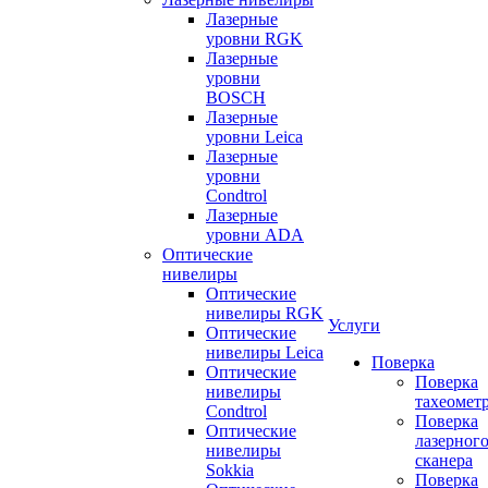
Лазерные
уровни RGK
Лазерные
уровни
BOSCH
Лазерные
уровни Leica
Лазерные
уровни
Condtrol
Лазерные
уровни ADA
Оптические
нивелиры
Оптические
нивелиры RGK
Услуги
Оптические
нивелиры Leica
Поверка
Оптические
Поверка
нивелиры
тахеомет
Condtrol
Поверка
Оптические
лазерног
нивелиры
сканера
Sokkia
Поверка