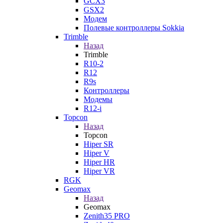
GCX3
GSX2
Модем
Полевые контроллеры Sokkia
Trimble
Назад
Trimble
R10-2
R12
R9s
Контроллеры
Модемы
R12-i
Topcon
Назад
Topcon
Hiper SR
Hiper V
Hiper HR
Hiper VR
RGK
Geomax
Назад
Geomax
Zenith35 PRO