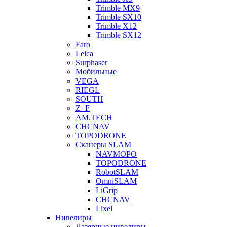
Trimble MX9
Trimble SX10
Trimble X12
Trimble SX12
Faro
Leica
Surphaser
Мобильные
VEGA
RIEGL
SOUTH
Z+F
AM.TECH
CHCNAV
TOPODRONE
Сканеры SLAM
NAVMOPO
TOPODRONE
RobotSLAM
OmniSLAM
LiGrip
CHCNAV
Lixel
Нивелиры
Лазерные нивелиры