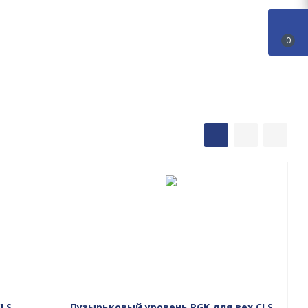
0
CLS
Пузырьковый уровень RGK для вех CLS