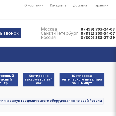
О компании
Как купить
Доставка
Гарантия
Москва
8 (499) 703-24-08
ь звонок
Санкт-Петербург
8 (812) 309-54-07
Россия
8 (800) 333-27-29
твенный
Юстировка
Юстировка
висный
тахеометра за 1
оптического нивелира
ентр
час
за 30 минут
-ин и выкуп геодезического оборудования по всей России