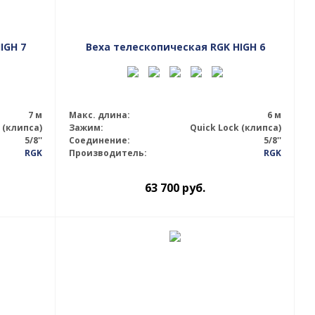
IGH 7
Веха телескопическая RGK HIGH 6
7 м
Макс. длина:
6 м
 (клипса)
Зажим:
Quick Lock (клипса)
5/8''
Соединение:
5/8''
RGK
Производитель:
RGK
63 700
руб.