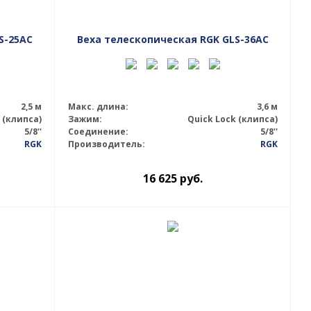
S-25AC
Веха телескопическая RGK GLS-36AC
2,5 м
Макс. длина:
3,6 м
 (клипса)
Зажим:
Quick Lock (клипса)
5/8''
Соединение:
5/8''
RGK
Производитель:
RGK
16 625
руб.