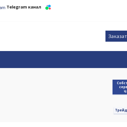
Telegram канал
Заказат
Cобс
сер
ц
Трейд