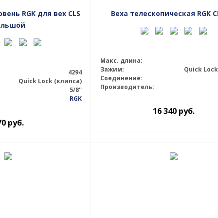
вень RGK для вех CLS
Веха телескопическая RGK C
ольшой
Макс. длина:
Зажим:
Quick Lock
4294
Соединение:
Quick Lock (клипса)
Производитель:
5/8''
RGK
16 340
руб.
70
руб.