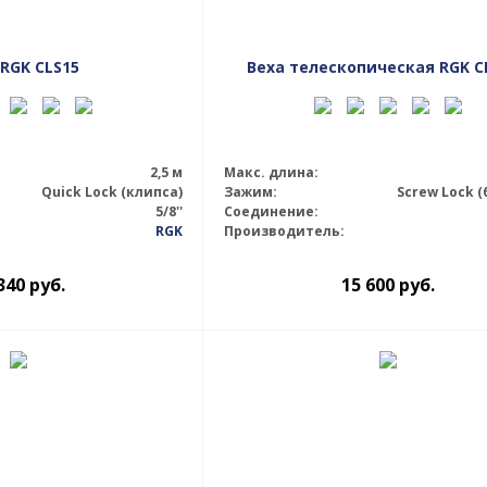
 RGK CLS15
Веха телескопическая RGK C
2,5 м
Макс. длина:
Quick Lock (клипса)
Зажим:
Screw Lock 
5/8''
Соединение:
RGK
Производитель:
340
руб.
15 600
руб.