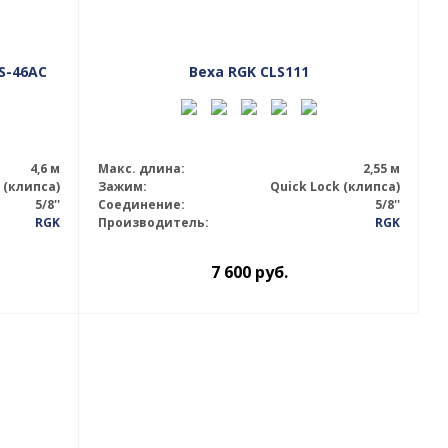
S-46AC
Веха RGK CLS111
4,6 м
Макс. длина:
2,55 м
 (клипса)
Зажим:
Quick Lock (клипса)
5/8''
Соединение:
5/8''
RGK
Производитель:
RGK
7 600
руб.