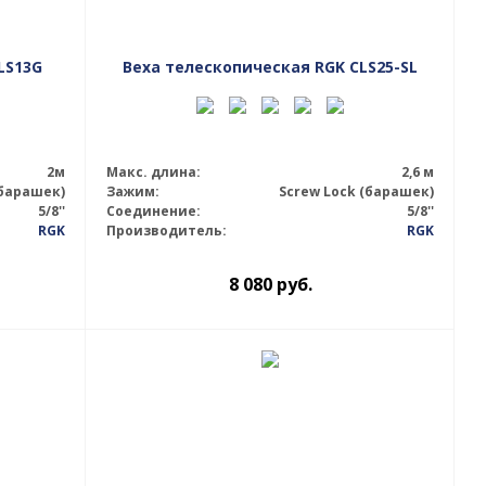
LS13G
Веха телескопическая RGK CLS25-SL
2м
Макс. длина:
2,6 м
(барашек)
Зажим:
Screw Lock (барашек)
5/8''
Соединение:
5/8''
RGK
Производитель:
RGK
8 080
руб.