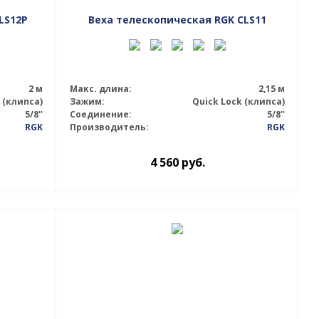
LS12P
Веха телескопическая RGK CLS11
2 м
Макс. длина:
2,15 м
 (клипса)
Зажим:
Quick Lock (клипса)
5/8''
Соединение:
5/8''
RGK
Производитель:
RGK
4 560
руб.