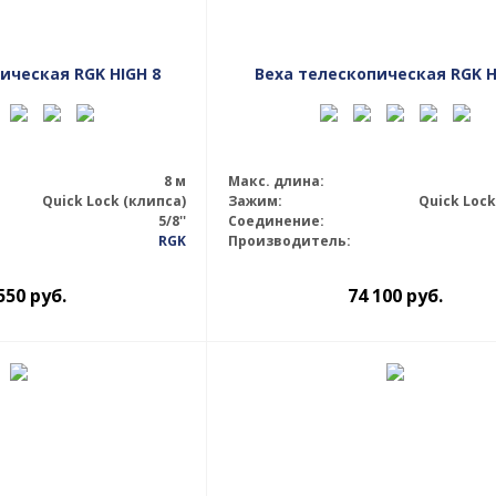
ическая RGK HIGH 8
Веха телескопическая RGK H
8 м
Макс. длина:
Quick Lock (клипса)
Зажим:
Quick Lock
5/8''
Соединение:
RGK
Производитель:
550
руб.
74 100
руб.