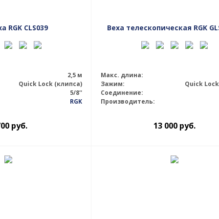
а RGK CLS039
Веха телескопическая RGK GL
2,5 м
Макс. длина:
Quick Lock (клипса)
Зажим:
Quick Lock
5/8''
Соединение:
RGK
Производитель:
700
руб.
13 000
руб.