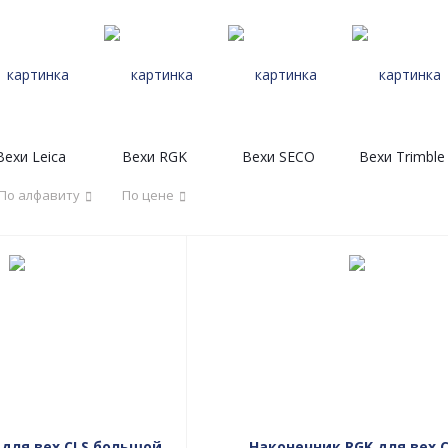
Вехи Leica
Вехи RGK
Вехи SECO
Вехи Trimble
По алфавиту
По цене
для вех CLS большой
Наконечник RGK для вех 