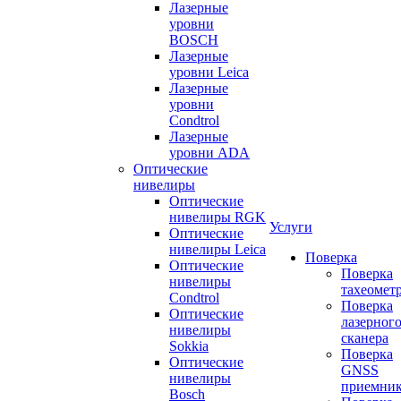
Лазерные
уровни
BOSCH
Лазерные
уровни Leica
Лазерные
уровни
Condtrol
Лазерные
уровни ADA
Оптические
нивелиры
Оптические
нивелиры RGK
Услуги
Оптические
нивелиры Leica
Поверка
Оптические
Поверка
нивелиры
тахеомет
Condtrol
Поверка
Оптические
лазерног
нивелиры
сканера
Sokkia
Поверка
Оптические
GNSS
нивелиры
приемни
Bosch