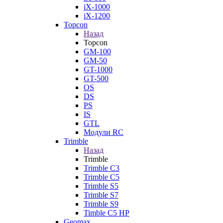
iX-1000
iX-1200
Topcon
Назад
Topcon
GM-100
GM-50
GT-1000
GT-500
OS
DS
PS
IS
GTL
Модули RC
Trimble
Назад
Trimble
Trimble C3
Trimble C5
Trimble S5
Trimble S7
Trimble S9
Timble C5 HP
Geomax