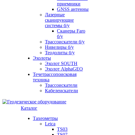
приемники
GNSS антенны
Лазерные
сканирующие
системы б/у
Сканеры Faro
б/у
Трассоискатели б/у
Нивелиры б/у
Теодолиты б/у
Эхолоты
Эхолот SOUTH
Эхолот AlphaGEO
Течетрассопоисковая
техника
Трассоискатели
Кабелеискатели
Каталог
Тахеометры
Leica
TS03
TS07