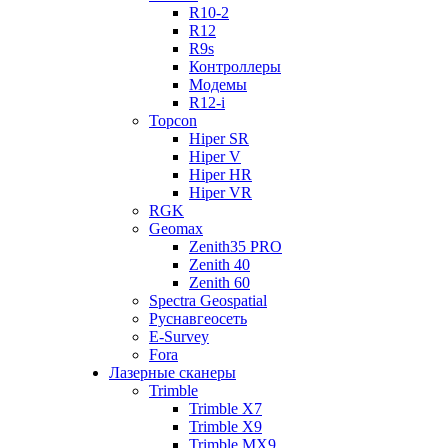
R10-2
R12
R9s
Контроллеры
Модемы
R12-i
Topcon
Hiper SR
Hiper V
Hiper HR
Hiper VR
RGK
Geomax
Zenith35 PRO
Zenith 40
Zenith 60
Spectra Geospatial
Руснавгеосеть
E-Survey
Fora
Лазерные сканеры
Trimble
Trimble X7
Trimble X9
Trimble MX9