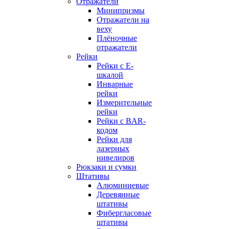
Отражатели
Минипризмы
Отражатели на
веху
Плёночные
отражатели
Рейки
Рейки с E-
шкалой
Инварные
рейки
Измерительные
рейки
Рейки с BAR-
кодом
Рейки для
лазерных
нивелиров
Рюкзаки и сумки
Штативы
Алюминиевые
Деревянные
штативы
Фибергласовые
штативы