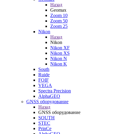
Назад
Geomax
Zoom 10
Zoom 50
Zoom 25
Nikon
Назад
Nikon
Nikon XF
Nikon XS
Nikon N
Nikon K
South
Ruide
FOIF
VEGA
Spectra Precision
AlphaGEO
GNSS оборудование
Назад
GNSS оборудование
SOUTH
STEC
PrinCe
AlphaGEO