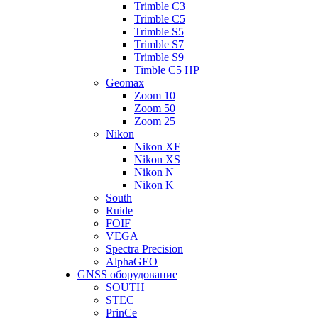
Trimble C3
Trimble C5
Trimble S5
Trimble S7
Trimble S9
Timble C5 HP
Geomax
Zoom 10
Zoom 50
Zoom 25
Nikon
Nikon XF
Nikon XS
Nikon N
Nikon K
South
Ruide
FOIF
VEGA
Spectra Precision
AlphaGEO
GNSS оборудование
SOUTH
STEC
PrinCe