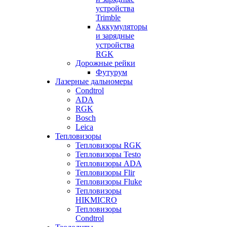
устройства
Trimble
Аккумуляторы
и зарядные
устройства
RGK
Дорожные рейки
Футурум
Лазерные дальномеры
Condtrol
ADA
RGK
Bosch
Leica
Тепловизоры
Тепловизоры RGK
Тепловизоры Testo
Тепловизоры ADA
Тепловизоры Flir
Тепловизоры Fluke
Тепловизоры
HIKMICRO
Тепловизоры
Condtrol