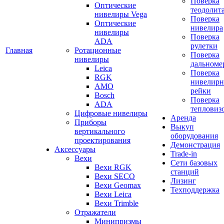
Поверка
Оптические
теодолит
нивелиры Vega
Поверка
Оптические
нивелира
нивелиры
Поверка
ADA
рулетки
Главная
Ротационные
Поверка
нивелиры
дальноме
Leica
Поверка
RGK
нивелир
AMO
рейки
Bosch
Поверка
ADA
тепловиз
Цифровые нивелиры
Аренда
Приборы
Выкуп
вертикального
оборудования
проектирования
Демонстрация
Аксессуары
Trade-in
Вехи
Сети базовых
Вехи RGK
станций
Вехи SECO
Лизинг
Вехи Geomax
Техподдержка
Вехи Leica
Вехи Trimble
Отражатели
Минипризмы