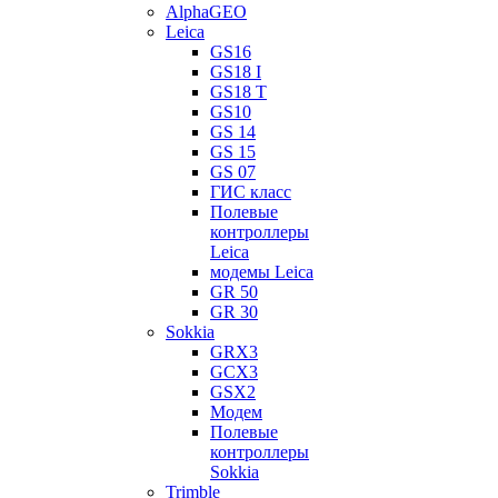
AlphaGEO
Leica
GS16
GS18 I
GS18 T
GS10
GS 14
GS 15
GS 07
ГИС класс
Полевые
контроллеры
Leica
модемы Leica
GR 50
GR 30
Sokkia
GRX3
GCX3
GSX2
Модем
Полевые
контроллеры
Sokkia
Trimble