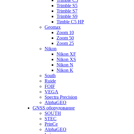
Trimble C5
Trimble S5
Trimble S7
Trimble S9
Timble C5 HP
Geomax
Zoom 10
Zoom 50
Zoom 25
Nikon
Nikon XF
Nikon XS
Nikon N
Nikon K
South
Ruide
FOIF
VEGA
Spectra Precision
AlphaGEO
GNSS оборудование
SOUTH
STEC
PrinCe
AlphaGEO