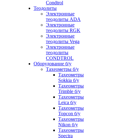
Condtrol
Теодолиты
Электронные
теодолиты ADA
Электронные
теодолиты RGK
Электронные
теодолиты Vega
Электронные
теодолиты
CONDTROL
Оборудование б/у
Тахеометры б/у
Тахеометры
Sokkia б/у
Тахеометры
Trimble б/у
Тахеометры
Leica б/у
Тахеометры
Topcon б/у
Тахеометры
Nikon б/у
Тахеометры
Spectra