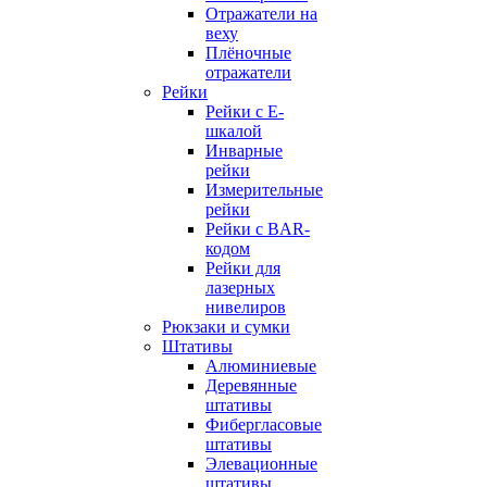
Отражатели на
веху
Плёночные
отражатели
Рейки
Рейки с E-
шкалой
Инварные
рейки
Измерительные
рейки
Рейки с BAR-
кодом
Рейки для
лазерных
нивелиров
Рюкзаки и сумки
Штативы
Алюминиевые
Деревянные
штативы
Фибергласовые
штативы
Элевационные
штативы