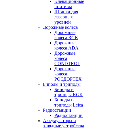
Элевационные
штативы
Штанги для
лазерных
уровней
Дорожные колеса
Дорожные
колеса RGK
Дорожные
колеса ADA
Дорожные
колеса
CONDTROL
Дорожные
колеса
РОСДОРТЕХ
Биподы и триподы
Биподы и
триподы RGK
Биподы и
триподы Leica
Радиостанции
Радиостанции
Аккумуляторы и
зарядные устройства