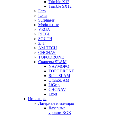
Trimble X12
Trimble SX12
Faro
Leica
Surphaser
Мобильные
VEGA
RIEGL
SOUTH
Z+F
AM.TECH
CHCNAV
TOPODRONE
Сканеры SLAM
NAVMOPO
TOPODRONE
RobotSLAM
OmniSLAM
LiGrip
CHCNAV
Lixel
Нивелиры
Лазерные нивелиры
Лазерные
уровни RGK