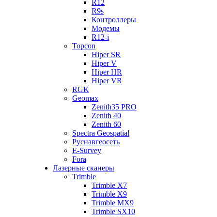
R12
R9s
Контроллеры
Модемы
R12-i
Topcon
Hiper SR
Hiper V
Hiper HR
Hiper VR
RGK
Geomax
Zenith35 PRO
Zenith 40
Zenith 60
Spectra Geospatial
Руснавгеосеть
E-Survey
Fora
Лазерные сканеры
Trimble
Trimble X7
Trimble X9
Trimble MX9
Trimble SX10