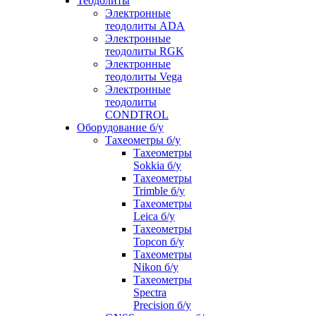
Теодолиты
Электронные
теодолиты ADA
Электронные
теодолиты RGK
Электронные
теодолиты Vega
Электронные
теодолиты
CONDTROL
Оборудование б/у
Тахеометры б/у
Тахеометры
Sokkia б/у
Тахеометры
Trimble б/у
Тахеометры
Leica б/у
Тахеометры
Topcon б/у
Тахеометры
Nikon б/у
Тахеометры
Spectra
Precision б/у