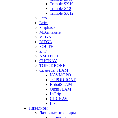
Trimble SX10
Trimble X12
Trimble SX12
Faro
Leica
Surphaser
Мобильные
VEGA
RIEGL
SOUTH
Z+F
AM.TECH
CHCNAV
TOPODRONE
Сканеры SLAM
NAVMOPO
TOPODRONE
RobotSLAM
OmniSLAM
LiGrip
CHCNAV
Lixel
Нивелиры
Лазерные нивелиры
Лазерные