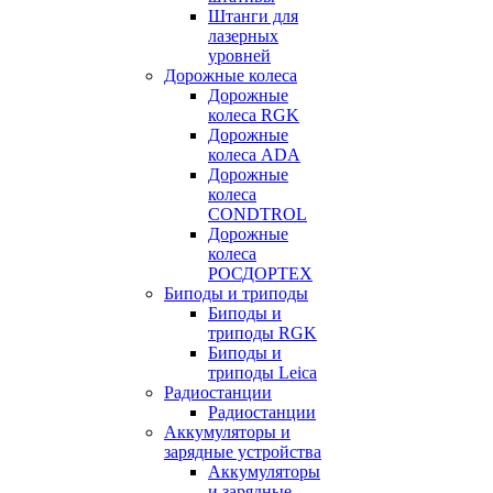
Штанги для
лазерных
уровней
Дорожные колеса
Дорожные
колеса RGK
Дорожные
колеса ADA
Дорожные
колеса
CONDTROL
Дорожные
колеса
РОСДОРТЕХ
Биподы и триподы
Биподы и
триподы RGK
Биподы и
триподы Leica
Радиостанции
Радиостанции
Аккумуляторы и
зарядные устройства
Аккумуляторы
и зарядные