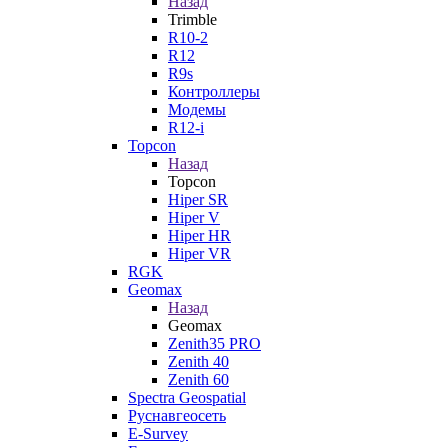
Назад
Trimble
R10-2
R12
R9s
Контроллеры
Модемы
R12-i
Topcon
Назад
Topcon
Hiper SR
Hiper V
Hiper HR
Hiper VR
RGK
Geomax
Назад
Geomax
Zenith35 PRO
Zenith 40
Zenith 60
Spectra Geospatial
Руснавгеосеть
E-Survey