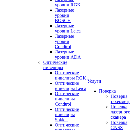
уровни RGK
Лазерные
уровни
BOSCH
Лазерные
уровни Leica
Лазерные
уровни
Condtrol
Лазерные
уровни ADA
Оптические
нивелиры
Оптические
нивелиры RGK
Услуги
Оптические
нивелиры Leica
Поверка
Оптические
Поверка
нивелиры
тахеомет
Condtrol
Поверка
Оптические
лазерног
нивелиры
сканера
Sokkia
Поверка
Оптические
GNSS