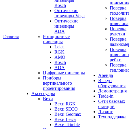
нивелиры
приемни
Bosch
Поверка
Оптические
теодолит
нивелиры Vega
Поверка
Оптические
нивелира
нивелиры
Поверка
ADA
рулетки
Главная
Ротационные
Поверка
нивелиры
дальноме
Leica
Поверка
RGK
нивелир
AMO
рейки
Bosch
Поверка
ADA
тепловиз
Цифровые нивелиры
Аренда
Приборы
Выкуп
вертикального
оборудования
проектирования
Демонстрация
Аксессуары
Trade-in
Вехи
Сети базовых
Вехи RGK
станций
Вехи SECO
Лизинг
Вехи Geomax
Техподдержка
Вехи Leica
Вехи Trimble