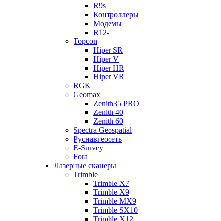
R9s
Контроллеры
Модемы
R12-i
Topcon
Hiper SR
Hiper V
Hiper HR
Hiper VR
RGK
Geomax
Zenith35 PRO
Zenith 40
Zenith 60
Spectra Geospatial
Руснавгеосеть
E-Survey
Fora
Лазерные сканеры
Trimble
Trimble X7
Trimble X9
Trimble MX9
Trimble SX10
Trimble X12