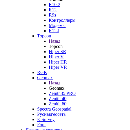
R10-2
R12
R9s
Контроллеры
Модемы
R12-i
Topcon
Назад
Topcon
Hiper SR
Hiper V
Hiper HR
Hiper VR
RGK
Geomax
Назад
Geomax
Zenith35 PRO
Zenith 40
Zenith 60
Spectra Geospatial
Руснавгеосеть
E-Survey
Fora
Лазерные сканеры