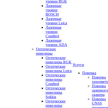
уровни RGK
Лазерные
уровни
BOSCH
Лазерные
уровни Leica
Лазерные
уровни
Condtrol
Лазерные
уровни ADA
Оптические
нивелиры
Оптические
нивелиры RGK
Услуги
Оптические
нивелиры Leica
Поверка
Оптические
Поверка
нивелиры
тахеомет
Condtrol
Поверка
Оптические
лазерног
нивелиры
сканера
Sokkia
Поверка
Оптические
GNSS
нивелиры
приемни