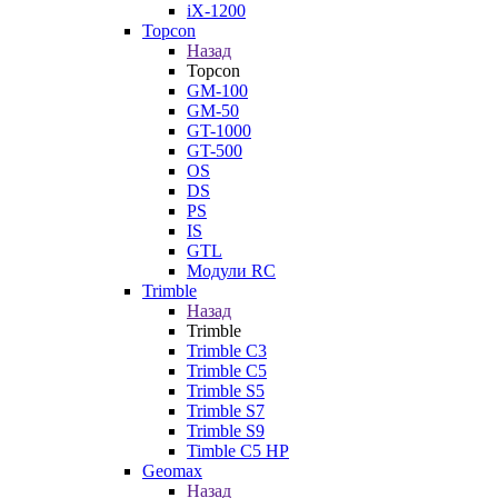
iX-1200
Topcon
Назад
Topcon
GM-100
GM-50
GT-1000
GT-500
OS
DS
PS
IS
GTL
Модули RC
Trimble
Назад
Trimble
Trimble C3
Trimble C5
Trimble S5
Trimble S7
Trimble S9
Timble C5 HP
Geomax
Назад