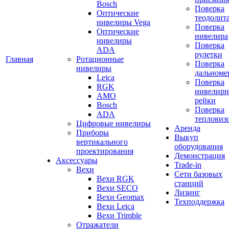
Bosch
Поверка
Оптические
теодолит
нивелиры Vega
Поверка
Оптические
нивелира
нивелиры
Поверка
ADA
рулетки
Главная
Ротационные
Поверка
нивелиры
дальноме
Leica
Поверка
RGK
нивелир
AMO
рейки
Bosch
Поверка
ADA
тепловиз
Цифровые нивелиры
Аренда
Приборы
Выкуп
вертикального
оборудования
проектирования
Демонстрация
Аксессуары
Trade-in
Вехи
Сети базовых
Вехи RGK
станций
Вехи SECO
Лизинг
Вехи Geomax
Техподдержка
Вехи Leica
Вехи Trimble
Отражатели