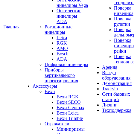
теодолит
нивелиры Vega
Поверка
Оптические
нивелира
нивелиры
Поверка
ADA
рулетки
Главная
Ротационные
Поверка
нивелиры
дальноме
Leica
Поверка
RGK
нивелир
AMO
рейки
Bosch
Поверка
ADA
тепловиз
Цифровые нивелиры
Аренда
Приборы
Выкуп
вертикального
оборудования
проектирования
Демонстрация
Аксессуары
Trade-in
Вехи
Сети базовых
Вехи RGK
станций
Вехи SECO
Лизинг
Вехи Geomax
Техподдержка
Вехи Leica
Вехи Trimble
Отражатели
Минипризмы