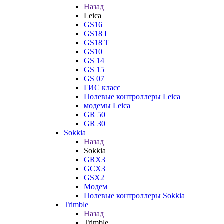
Назад
Leica
GS16
GS18 I
GS18 T
GS10
GS 14
GS 15
GS 07
ГИС класс
Полевые контроллеры Leica
модемы Leica
GR 50
GR 30
Sokkia
Назад
Sokkia
GRX3
GCX3
GSX2
Модем
Полевые контроллеры Sokkia
Trimble
Назад
Trimble