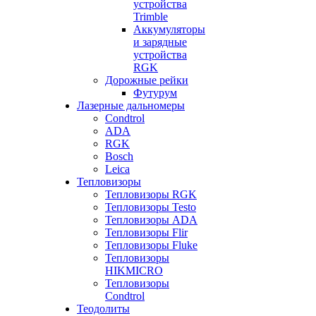
устройства
Trimble
Аккумуляторы
и зарядные
устройства
RGK
Дорожные рейки
Футурум
Лазерные дальномеры
Condtrol
ADA
RGK
Bosch
Leica
Тепловизоры
Тепловизоры RGK
Тепловизоры Testo
Тепловизоры ADA
Тепловизоры Flir
Тепловизоры Fluke
Тепловизоры
HIKMICRO
Тепловизоры
Condtrol
Теодолиты