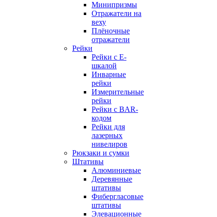
Минипризмы
Отражатели на
веху
Плёночные
отражатели
Рейки
Рейки с E-
шкалой
Инварные
рейки
Измерительные
рейки
Рейки с BAR-
кодом
Рейки для
лазерных
нивелиров
Рюкзаки и сумки
Штативы
Алюминиевые
Деревянные
штативы
Фибергласовые
штативы
Элевационные