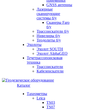
приемники
GNSS антенны
Лазерные
сканирующие
системы б/у
Сканеры Faro
б/у
Трассоискатели б/у
Нивелиры б/у
Теодолиты б/у
Эхолоты
Эхолот SOUTH
Эхолот AlphaGEO
Течетрассопоисковая
техника
Трассоискатели
Кабелеискатели
Каталог
Тахеометры
Leica
TS03
TS07