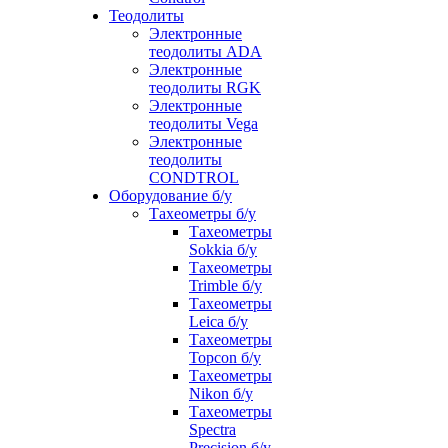
Теодолиты
Электронные
теодолиты ADA
Электронные
теодолиты RGK
Электронные
теодолиты Vega
Электронные
теодолиты
CONDTROL
Оборудование б/у
Тахеометры б/у
Тахеометры
Sokkia б/у
Тахеометры
Trimble б/у
Тахеометры
Leica б/у
Тахеометры
Topcon б/у
Тахеометры
Nikon б/у
Тахеометры
Spectra
Precision б/у