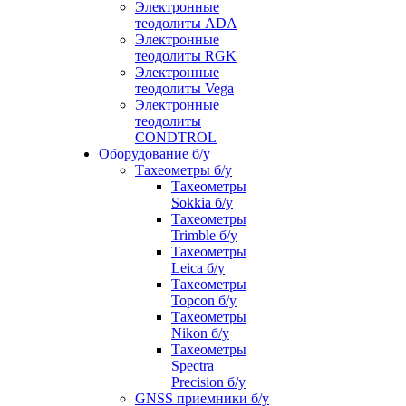
Электронные
теодолиты ADA
Электронные
теодолиты RGK
Электронные
теодолиты Vega
Электронные
теодолиты
CONDTROL
Оборудование б/у
Тахеометры б/у
Тахеометры
Sokkia б/у
Тахеометры
Trimble б/у
Тахеометры
Leica б/у
Тахеометры
Topcon б/у
Тахеометры
Nikon б/у
Тахеометры
Spectra
Precision б/у
GNSS приемники б/у