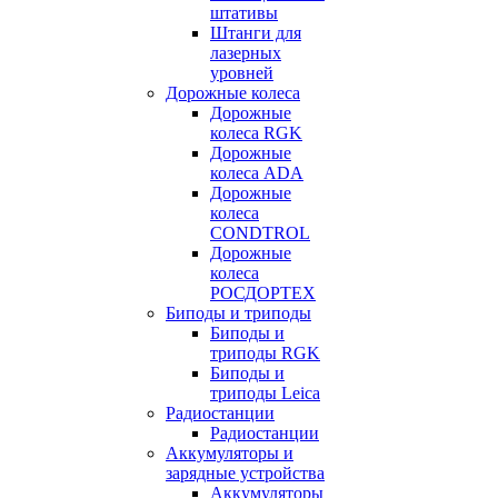
штативы
Штанги для
лазерных
уровней
Дорожные колеса
Дорожные
колеса RGK
Дорожные
колеса ADA
Дорожные
колеса
CONDTROL
Дорожные
колеса
РОСДОРТЕХ
Биподы и триподы
Биподы и
триподы RGK
Биподы и
триподы Leica
Радиостанции
Радиостанции
Аккумуляторы и
зарядные устройства
Аккумуляторы