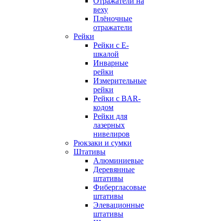
Отражатели на
веху
Плёночные
отражатели
Рейки
Рейки с E-
шкалой
Инварные
рейки
Измерительные
рейки
Рейки с BAR-
кодом
Рейки для
лазерных
нивелиров
Рюкзаки и сумки
Штативы
Алюминиевые
Деревянные
штативы
Фибергласовые
штативы
Элевационные
штативы