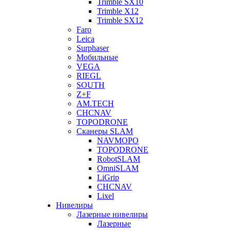
Trimble SX10
Trimble X12
Trimble SX12
Faro
Leica
Surphaser
Мобильные
VEGA
RIEGL
SOUTH
Z+F
AM.TECH
CHCNAV
TOPODRONE
Сканеры SLAM
NAVMOPO
TOPODRONE
RobotSLAM
OmniSLAM
LiGrip
CHCNAV
Lixel
Нивелиры
Лазерные нивелиры
Лазерные