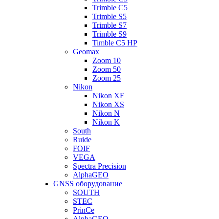
Trimble C5
Trimble S5
Trimble S7
Trimble S9
Timble C5 HP
Geomax
Zoom 10
Zoom 50
Zoom 25
Nikon
Nikon XF
Nikon XS
Nikon N
Nikon K
South
Ruide
FOIF
VEGA
Spectra Precision
AlphaGEO
GNSS оборудование
SOUTH
STEC
PrinCe
AlphaGEO