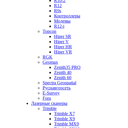
R10-2
R12
R9s
Контроллеры
Модемы
R12-i
Topcon
Hiper SR
Hiper V
Hiper HR
Hiper VR
RGK
Geomax
Zenith35 PRO
Zenith 40
Zenith 60
Spectra Geospatial
Руснавгеосеть
E-Survey
Fora
Лазерные сканеры
Trimble
Trimble X7
Trimble X9
Trimble MX9