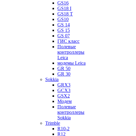
GS16
GS18 I
GS18 T
GS10
GS 14
GS 15
GS 07
ГИС класс
Полевые
контроллеры
Leica
модемы Leica
GR 50
GR 30
Sokkia
GRX3
GCX3
GSX2
Модем
Полевые
контроллеры
Sokkia
Trimble
R10-2
R12