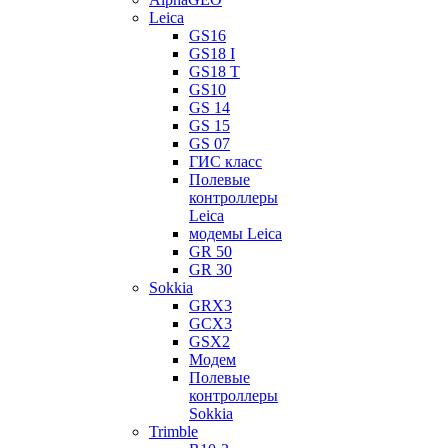
Leica
GS16
GS18 I
GS18 T
GS10
GS 14
GS 15
GS 07
ГИС класс
Полевые
контроллеры
Leica
модемы Leica
GR 50
GR 30
Sokkia
GRX3
GCX3
GSX2
Модем
Полевые
контроллеры
Sokkia
Trimble