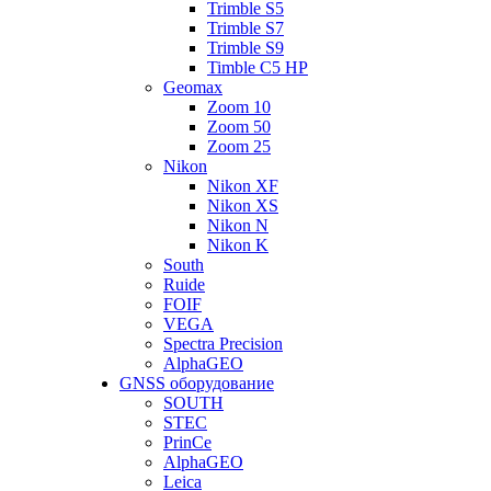
Trimble S5
Trimble S7
Trimble S9
Timble C5 HP
Geomax
Zoom 10
Zoom 50
Zoom 25
Nikon
Nikon XF
Nikon XS
Nikon N
Nikon K
South
Ruide
FOIF
VEGA
Spectra Precision
AlphaGEO
GNSS оборудование
SOUTH
STEC
PrinCe
AlphaGEO
Leica