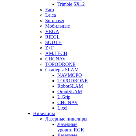
Trimble SX12
Faro
Leica
Surphaser
Мобильные
VEGA
RIEGL
SOUTH
Z+F
AM.TECH
CHCNAV
TOPODRONE
Сканеры SLAM
NAVMOPO
TOPODRONE
RobotSLAM
OmniSLAM
LiGrip
CHCNAV
Lixel
Нивелиры
Лазерные нивелиры
Лазерные
уровни RGK
Лазерные