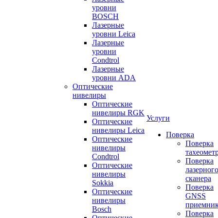
уровни
BOSCH
Лазерные
уровни Leica
Лазерные
уровни
Condtrol
Лазерные
уровни ADA
Оптические
нивелиры
Оптические
нивелиры RGK
Услуги
Оптические
нивелиры Leica
Поверка
Оптические
Поверка
нивелиры
тахеомет
Condtrol
Поверка
Оптические
лазерног
нивелиры
сканера
Sokkia
Поверка
Оптические
GNSS
нивелиры
приемни
Bosch
Поверка
Оптические