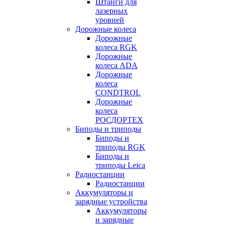
Штанги для
лазерных
уровней
Дорожные колеса
Дорожные
колеса RGK
Дорожные
колеса ADA
Дорожные
колеса
CONDTROL
Дорожные
колеса
РОСДОРТЕХ
Биподы и триподы
Биподы и
триподы RGK
Биподы и
триподы Leica
Радиостанции
Радиостанции
Аккумуляторы и
зарядные устройства
Аккумуляторы
и зарядные