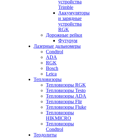
устройства
Trimble
Аккумуляторы
и зарядные
устройства
RGK
Дорожные рейки
Футурум
Лазерные дальномеры
Condtrol
ADA
RGK
Bosch
Leica
Тепловизоры
Тепловизоры RGK
Тепловизоры Testo
Тепловизоры ADA
Тепловизоры Flir
Тепловизоры Fluke
Тепловизоры
HIKMICRO
Тепловизоры
Condtrol
Теодолиты