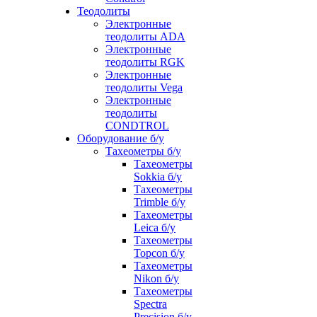
Теодолиты
Электронные
теодолиты ADA
Электронные
теодолиты RGK
Электронные
теодолиты Vega
Электронные
теодолиты
CONDTROL
Оборудование б/у
Тахеометры б/у
Тахеометры
Sokkia б/у
Тахеометры
Trimble б/у
Тахеометры
Leica б/у
Тахеометры
Topcon б/у
Тахеометры
Nikon б/у
Тахеометры
Spectra
Precision б/у