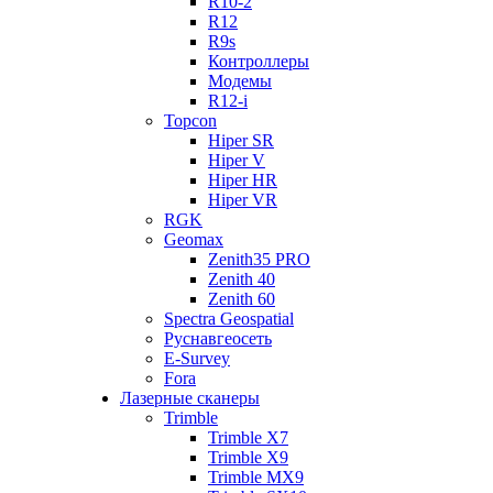
R10-2
R12
R9s
Контроллеры
Модемы
R12-i
Topcon
Hiper SR
Hiper V
Hiper HR
Hiper VR
RGK
Geomax
Zenith35 PRO
Zenith 40
Zenith 60
Spectra Geospatial
Руснавгеосеть
E-Survey
Fora
Лазерные сканеры
Trimble
Trimble X7
Trimble X9
Trimble MX9