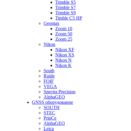
Trimble S5
Trimble S7
Trimble S9
Timble C5 HP
Geomax
Zoom 10
Zoom 50
Zoom 25
Nikon
Nikon XF
Nikon XS
Nikon N
Nikon K
South
Ruide
FOIF
VEGA
Spectra Precision
AlphaGEO
GNSS оборудование
SOUTH
STEC
PrinCe
AlphaGEO
Leica