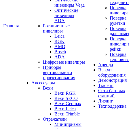
теодолит
нивелиры Vega
Поверка
Оптические
нивелира
нивелиры
Поверка
ADA
рулетки
Главная
Ротационные
Поверка
нивелиры
дальноме
Leica
Поверка
RGK
нивелир
AMO
рейки
Bosch
Поверка
ADA
тепловиз
Цифровые нивелиры
Аренда
Приборы
Выкуп
вертикального
оборудования
проектирования
Демонстрация
Аксессуары
Trade-in
Вехи
Сети базовых
Вехи RGK
станций
Вехи SECO
Лизинг
Вехи Geomax
Техподдержка
Вехи Leica
Вехи Trimble
Отражатели
Минипризмы