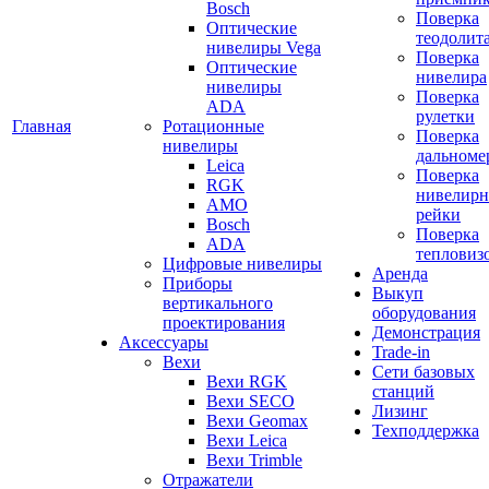
Bosch
Поверка
Оптические
теодолит
нивелиры Vega
Поверка
Оптические
нивелира
нивелиры
Поверка
ADA
рулетки
Главная
Ротационные
Поверка
нивелиры
дальноме
Leica
Поверка
RGK
нивелир
AMO
рейки
Bosch
Поверка
ADA
тепловиз
Цифровые нивелиры
Аренда
Приборы
Выкуп
вертикального
оборудования
проектирования
Демонстрация
Аксессуары
Trade-in
Вехи
Сети базовых
Вехи RGK
станций
Вехи SECO
Лизинг
Вехи Geomax
Техподдержка
Вехи Leica
Вехи Trimble
Отражатели