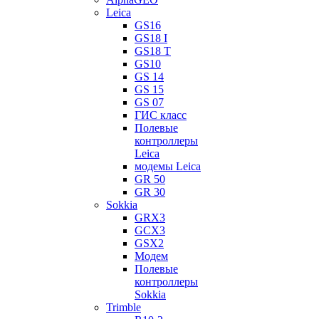
Leica
GS16
GS18 I
GS18 T
GS10
GS 14
GS 15
GS 07
ГИС класс
Полевые
контроллеры
Leica
модемы Leica
GR 50
GR 30
Sokkia
GRX3
GCX3
GSX2
Модем
Полевые
контроллеры
Sokkia
Trimble