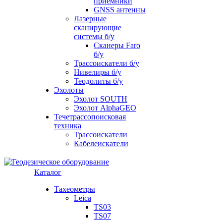
приемники
GNSS антенны
Лазерные
сканирующие
системы б/у
Сканеры Faro
б/у
Трассоискатели б/у
Нивелиры б/у
Теодолиты б/у
Эхолоты
Эхолот SOUTH
Эхолот AlphaGEO
Течетрассопоисковая
техника
Трассоискатели
Кабелеискатели
Каталог
Тахеометры
Leica
TS03
TS07