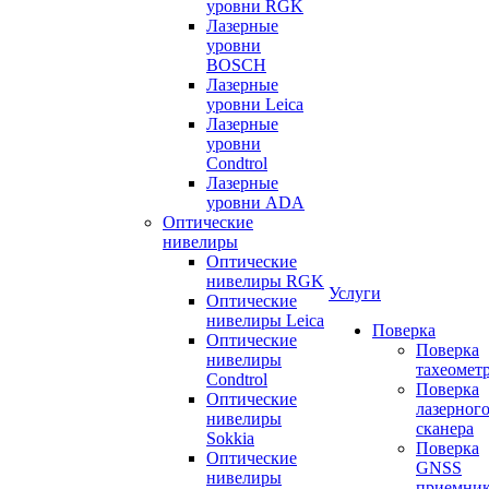
уровни RGK
Лазерные
уровни
BOSCH
Лазерные
уровни Leica
Лазерные
уровни
Condtrol
Лазерные
уровни ADA
Оптические
нивелиры
Оптические
нивелиры RGK
Услуги
Оптические
нивелиры Leica
Поверка
Оптические
Поверка
нивелиры
тахеомет
Condtrol
Поверка
Оптические
лазерног
нивелиры
сканера
Sokkia
Поверка
Оптические
GNSS
нивелиры
приемни