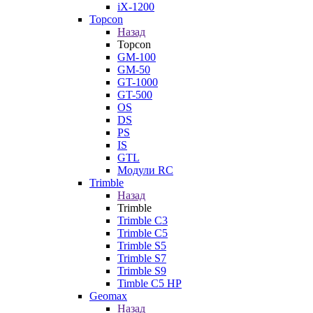
iX-1200
Topcon
Назад
Topcon
GM-100
GM-50
GT-1000
GT-500
OS
DS
PS
IS
GTL
Модули RC
Trimble
Назад
Trimble
Trimble C3
Trimble C5
Trimble S5
Trimble S7
Trimble S9
Timble C5 HP
Geomax
Назад