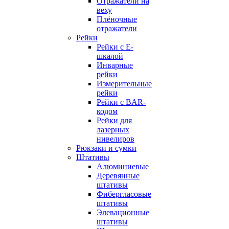
Отражатели на
веху
Плёночные
отражатели
Рейки
Рейки с E-
шкалой
Инварные
рейки
Измерительные
рейки
Рейки с BAR-
кодом
Рейки для
лазерных
нивелиров
Рюкзаки и сумки
Штативы
Алюминиевые
Деревянные
штативы
Фибергласовые
штативы
Элевационные
штативы