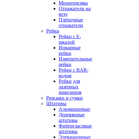
Минипризмы
Отражатели на
веху
Плёночные
отражатели
Рейки
Рейки с E-
шкалой
Инварные
рейки
Измерительные
рейки
Рейки с BAR-
кодом
Рейки для
лазерных
нивелиров
Рюкзаки и сумки
Штативы
Алюминиевые
Деревянные
штативы
Фибергласовые
штативы
Элевационные