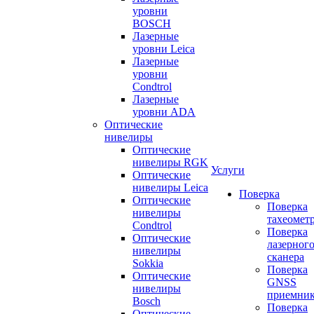
уровни
BOSCH
Лазерные
уровни Leica
Лазерные
уровни
Condtrol
Лазерные
уровни ADA
Оптические
нивелиры
Оптические
нивелиры RGK
Услуги
Оптические
нивелиры Leica
Поверка
Оптические
Поверка
нивелиры
тахеомет
Condtrol
Поверка
Оптические
лазерног
нивелиры
сканера
Sokkia
Поверка
Оптические
GNSS
нивелиры
приемни
Bosch
Поверка
Оптические