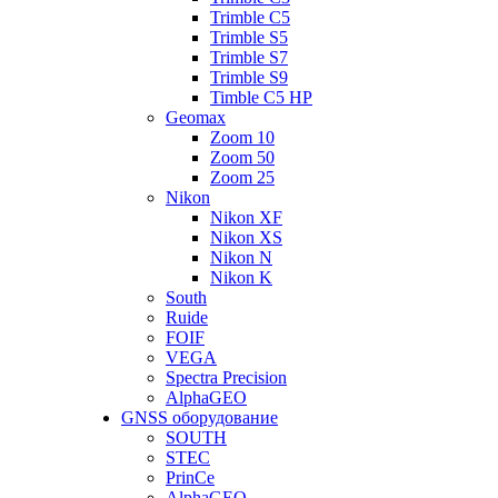
Trimble C5
Trimble S5
Trimble S7
Trimble S9
Timble C5 HP
Geomax
Zoom 10
Zoom 50
Zoom 25
Nikon
Nikon XF
Nikon XS
Nikon N
Nikon K
South
Ruide
FOIF
VEGA
Spectra Precision
AlphaGEO
GNSS оборудование
SOUTH
STEC
PrinCe
AlphaGEO