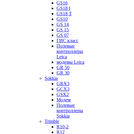
GS16
GS18 I
GS18 T
GS10
GS 14
GS 15
GS 07
ГИС класс
Полевые
контроллеры
Leica
модемы Leica
GR 50
GR 30
Sokkia
GRX3
GCX3
GSX2
Модем
Полевые
контроллеры
Sokkia
Trimble
R10-2
R12