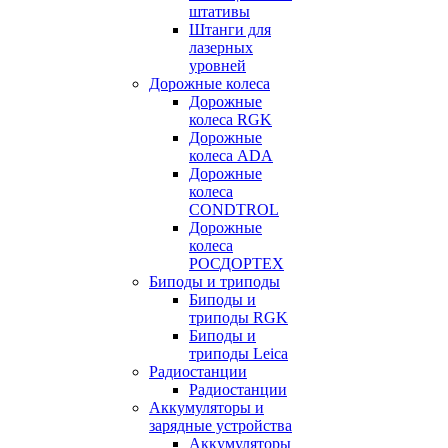
штативы
Штанги для
лазерных
уровней
Дорожные колеса
Дорожные
колеса RGK
Дорожные
колеса ADA
Дорожные
колеса
CONDTROL
Дорожные
колеса
РОСДОРТЕХ
Биподы и триподы
Биподы и
триподы RGK
Биподы и
триподы Leica
Радиостанции
Радиостанции
Аккумуляторы и
зарядные устройства
Аккумуляторы