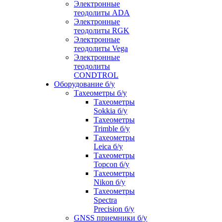
Электронные
теодолиты ADA
Электронные
теодолиты RGK
Электронные
теодолиты Vega
Электронные
теодолиты
CONDTROL
Оборудование б/у
Тахеометры б/у
Тахеометры
Sokkia б/у
Тахеометры
Trimble б/у
Тахеометры
Leica б/у
Тахеометры
Topcon б/у
Тахеометры
Nikon б/у
Тахеометры
Spectra
Precision б/у
GNSS приемники б/у