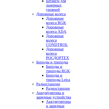
Штанги для
лазерных
уровней
Дорожные колеса
Дорожные
колеса RGK
Дорожные
колеса ADA
Дорожные
колеса
CONDTROL
Дорожные
колеса
РОСДОРТЕХ
Биподы и триподы
Биподы и
триподы RGK
Биподы и
триподы Leica
Радиостанции
Радиостанции
Аккумуляторы и
зарядные устройства
Аккумуляторы
и зарядные