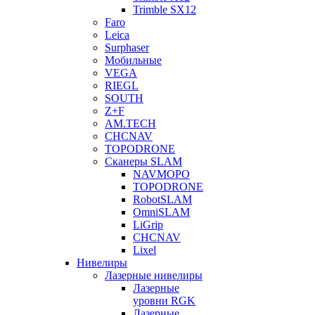
Trimble SX12
Faro
Leica
Surphaser
Мобильные
VEGA
RIEGL
SOUTH
Z+F
AM.TECH
CHCNAV
TOPODRONE
Сканеры SLAM
NAVMOPO
TOPODRONE
RobotSLAM
OmniSLAM
LiGrip
CHCNAV
Lixel
Нивелиры
Лазерные нивелиры
Лазерные
уровни RGK
Лазерные