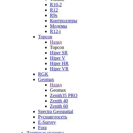
R10-2
R12
R9s
Контроллеры
Модемы
R12-i
Topcon
Назад
Topcon
Hiper SR
Hiper V
Hiper HR
Hiper VR
RGK
Geomax
Назад
Geomax
Zenith35 PRO
Zenith 40
Zenith 60
Spectra Geospatial
Руснавгеосеть
E-Survey
Fora
Лазерные сканеры