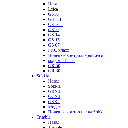
Назад
Leica
GS16
GS18 I
GS18 T
GS10
GS 14
GS 15
GS 07
ГИС класс
Полевые контроллеры Leica
модемы Leica
GR 50
GR 30
Sokkia
Назад
Sokkia
GRX3
GCX3
GSX2
Модем
Полевые контроллеры Sokkia
Trimble
Назад
Trimble