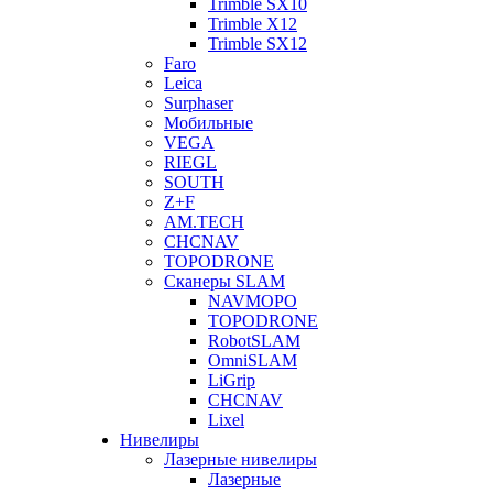
Trimble SX10
Trimble X12
Trimble SX12
Faro
Leica
Surphaser
Мобильные
VEGA
RIEGL
SOUTH
Z+F
AM.TECH
CHCNAV
TOPODRONE
Сканеры SLAM
NAVMOPO
TOPODRONE
RobotSLAM
OmniSLAM
LiGrip
CHCNAV
Lixel
Нивелиры
Лазерные нивелиры
Лазерные