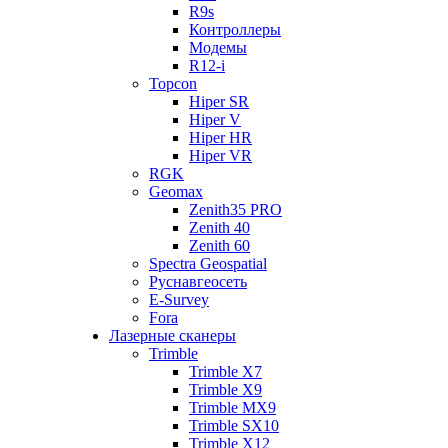
R9s
Контроллеры
Модемы
R12-i
Topcon
Hiper SR
Hiper V
Hiper HR
Hiper VR
RGK
Geomax
Zenith35 PRO
Zenith 40
Zenith 60
Spectra Geospatial
Руснавгеосеть
E-Survey
Fora
Лазерные сканеры
Trimble
Trimble X7
Trimble X9
Trimble MX9
Trimble SX10
Trimble X12