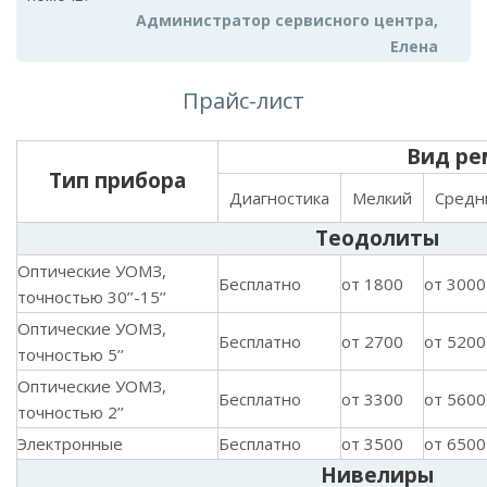
Администратор сервисного центра,
Елена
Прайс-лист
Вид ре
Тип прибора
Диагностика
Мелкий
Средн
Теодолиты
Оптические УОМЗ,
Бесплатно
от 1800
от 3000
точностью 30’’-15’’
Оптические УОМЗ,
Бесплатно
от 2700
от 5200
точностью 5’’
Оптические УОМЗ,
Бесплатно
от 3300
от 5600
точностью 2’’
Электронные
Бесплатно
от 3500
от 6500
Нивелиры