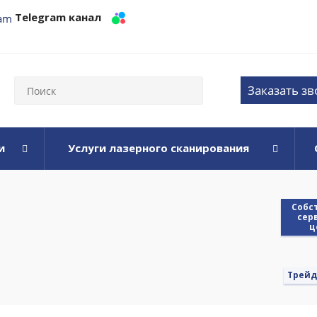
Telegram канал
Заказать з
и
Услуги лазерного сканирования
Cобс
сер
ц
Трейд