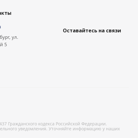
акты
u
Оставайтесь на связи
бург, ул.
й 5
37 Гражданского кодекса Российской Федерации.
тельного уведомления. Уточняйте информацию у наших