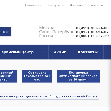
О компании
Как купить
Доставка
Гарантия
Москва
8 (499) 703-24-08
вонок
Санкт-Петербург
8 (812) 309-54-07
Россия
8 (800) 333-27-29
Сервисный центр
Акции
Контакты
твенный
Юстировка
Юстировка
висный
тахеометра за 1
оптического нивелира
ентр
час
за 30 минут
-ин и выкуп геодезического оборудования по всей России