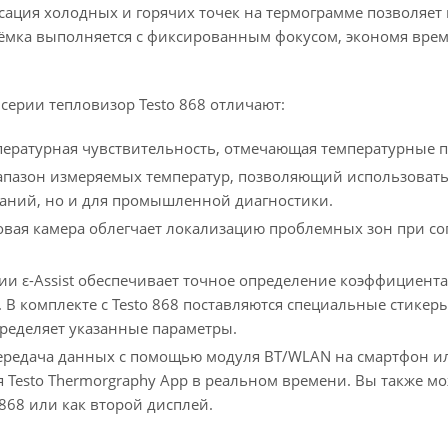
сация холодных и горячих точек на термограмме позволяет
ёмка выполняется с фиксированным фокусом, экономя вре
серии тепловизор Testo 868 отличают:
ратурная чувствительность, отмечающая температурные пе
азон измеряемых температур, позволяющий использовать т
аний, но и для промышленной диагностики.
овая камера облегчает локализацию проблемных зон при с
и ε-Assist обеспечивает точное определение коэффициент
. В комплекте с Testo 868 поставляются специальные стике
ределяет указанные параметры.
редача данных с помощью модуля BT/WLAN на смартфон ил
 Testo Thermorgraphy App в реальном времени. Вы также мо
 868 или как второй дисплей.