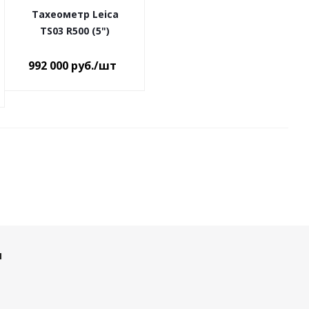
Тахеометр Leica
TS03 R500 (5")
992 000
руб.
/шт
и