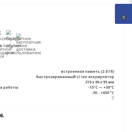
0
встроенная память (2.8 Гб)
быстрозаряжаемый LI-ion аккумулятор
219 x 96 x 95 мм
а работы:
-15°C — +50°C
-30...+650 °С
б.