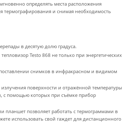
 мгновенно определять места расположения
мя термографирования и снимая необходимость
репады в десятую долю градуса.
епловизор Testo 868 не только при энергетических
опоставлении снимков в инфракрасном и видимом
а излучения поверхности и отражённой температуры
ры, с помощью которых при съёмке прибор
и планшет позволяет работать с термограммами в
жете использовать свой гаждет для дистанционного