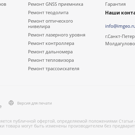
ров
Ремонт GNSS приемника
Гарантия
Ремонт теодолита
Наши конт
Ремонт оптического
info@imgeo.r
нивелира
Ремонт лазерного уровня
г.Санкт-Петер
Ремонт контроллера
Молдагулово
Ремонт дальномера
Ремонт тепловизора
Ремонт трассоискателя
Версия для печати
е
яется публичной офертой, определяемой положениями Статьи 4
вки товара могут быть изменены производителем без предвари