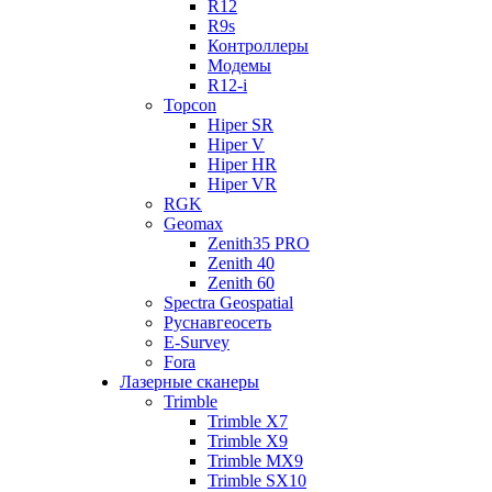
R12
R9s
Контроллеры
Модемы
R12-i
Topcon
Hiper SR
Hiper V
Hiper HR
Hiper VR
RGK
Geomax
Zenith35 PRO
Zenith 40
Zenith 60
Spectra Geospatial
Руснавгеосеть
E-Survey
Fora
Лазерные сканеры
Trimble
Trimble X7
Trimble X9
Trimble MX9
Trimble SX10