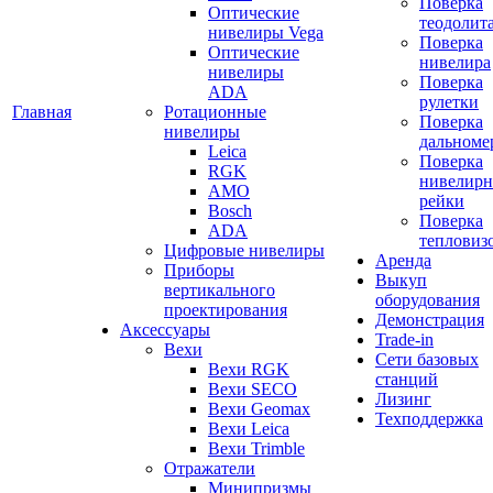
Поверка
Оптические
теодолит
нивелиры Vega
Поверка
Оптические
нивелира
нивелиры
Поверка
ADA
рулетки
Главная
Ротационные
Поверка
нивелиры
дальноме
Leica
Поверка
RGK
нивелир
AMO
рейки
Bosch
Поверка
ADA
тепловиз
Цифровые нивелиры
Аренда
Приборы
Выкуп
вертикального
оборудования
проектирования
Демонстрация
Аксессуары
Trade-in
Вехи
Сети базовых
Вехи RGK
станций
Вехи SECO
Лизинг
Вехи Geomax
Техподдержка
Вехи Leica
Вехи Trimble
Отражатели
Минипризмы