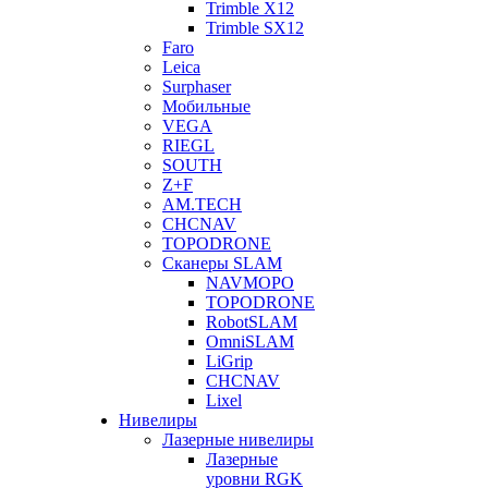
Trimble X12
Trimble SX12
Faro
Leica
Surphaser
Мобильные
VEGA
RIEGL
SOUTH
Z+F
AM.TECH
CHCNAV
TOPODRONE
Сканеры SLAM
NAVMOPO
TOPODRONE
RobotSLAM
OmniSLAM
LiGrip
CHCNAV
Lixel
Нивелиры
Лазерные нивелиры
Лазерные
уровни RGK