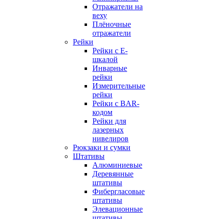
Отражатели на
веху
Плёночные
отражатели
Рейки
Рейки с E-
шкалой
Инварные
рейки
Измерительные
рейки
Рейки с BAR-
кодом
Рейки для
лазерных
нивелиров
Рюкзаки и сумки
Штативы
Алюминиевые
Деревянные
штативы
Фибергласовые
штативы
Элевационные
штативы