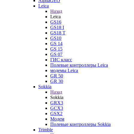
AlphaGEO
Leica
Назад
Leica
GS16
GS18 I
GS18 T
GS10
GS 14
GS 15
GS 07
ГИС класс
Полевые контроллеры Leica
модемы Leica
GR 50
GR 30
Sokkia
Назад
Sokkia
GRX3
GCX3
GSX2
Модем
Полевые контроллеры Sokkia
Trimble