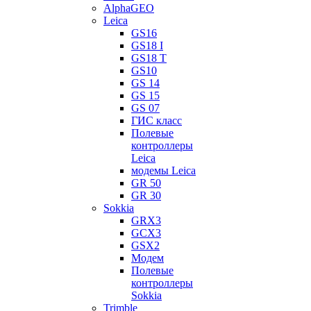
AlphaGEO
Leica
GS16
GS18 I
GS18 T
GS10
GS 14
GS 15
GS 07
ГИС класс
Полевые
контроллеры
Leica
модемы Leica
GR 50
GR 30
Sokkia
GRX3
GCX3
GSX2
Модем
Полевые
контроллеры
Sokkia
Trimble