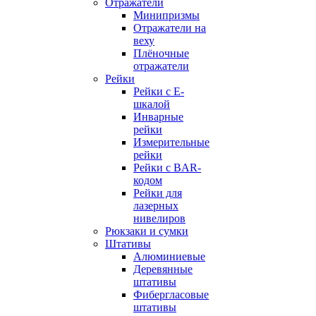
Отражатели
Минипризмы
Отражатели на
веху
Плёночные
отражатели
Рейки
Рейки с E-
шкалой
Инварные
рейки
Измерительные
рейки
Рейки с BAR-
кодом
Рейки для
лазерных
нивелиров
Рюкзаки и сумки
Штативы
Алюминиевые
Деревянные
штативы
Фибергласовые
штативы