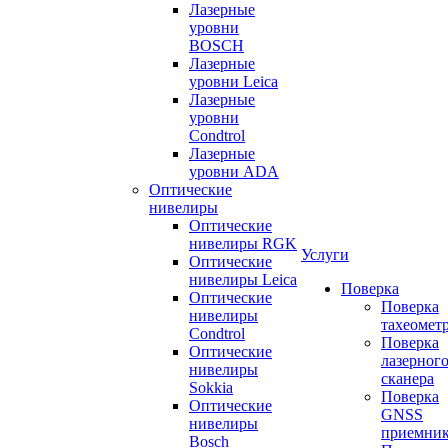
Лазерные
уровни
BOSCH
Лазерные
уровни Leica
Лазерные
уровни
Condtrol
Лазерные
уровни ADA
Оптические
нивелиры
Оптические
нивелиры RGK
Услуги
Оптические
нивелиры Leica
Поверка
Оптические
Поверка
нивелиры
тахеомет
Condtrol
Поверка
Оптические
лазерног
нивелиры
сканера
Sokkia
Поверка
Оптические
GNSS
нивелиры
приемни
Bosch