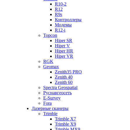
R10-2
R12
R9s
Контроллеры
Модемы
R12-i
Topcon
Hiper SR
Hiper V
Hiper HR
Hiper VR
RGK
Geomax
Zenith35 PRO
Zenith 40
Zenith 60
Spectra Geospatial
Руснавгеосеть
E-Survey
Fora
Лазерные сканеры
Trimble
Trimble X7
Trimble X9
Trimble MX9