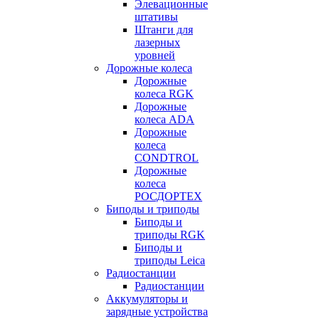
Элевационные
штативы
Штанги для
лазерных
уровней
Дорожные колеса
Дорожные
колеса RGK
Дорожные
колеса ADA
Дорожные
колеса
CONDTROL
Дорожные
колеса
РОСДОРТЕХ
Биподы и триподы
Биподы и
триподы RGK
Биподы и
триподы Leica
Радиостанции
Радиостанции
Аккумуляторы и
зарядные устройства