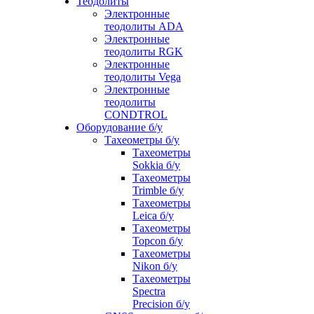
Теодолиты
Электронные
теодолиты ADA
Электронные
теодолиты RGK
Электронные
теодолиты Vega
Электронные
теодолиты
CONDTROL
Оборудование б/у
Тахеометры б/у
Тахеометры
Sokkia б/у
Тахеометры
Trimble б/у
Тахеометры
Leica б/у
Тахеометры
Topcon б/у
Тахеометры
Nikon б/у
Тахеометры
Spectra
Precision б/у