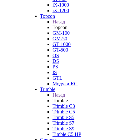
iX-1000
iX-1200
Topcon
Назад
Topcon
GM-100
GM-50
GT-1000
GT-500
OS
DS
PS
IS
GTL
Модули RC
Trimble
Назад
Trimble
Trimble C3
Trimble C5
Trimble S5
Trimble S7
Trimble S9
Timble C5 HP
Geomax