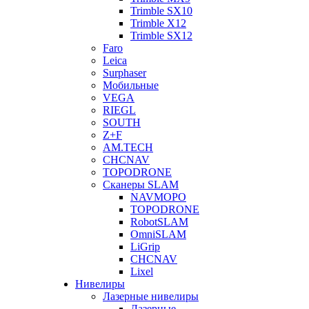
Trimble SX10
Trimble X12
Trimble SX12
Faro
Leica
Surphaser
Мобильные
VEGA
RIEGL
SOUTH
Z+F
AM.TECH
CHCNAV
TOPODRONE
Сканеры SLAM
NAVMOPO
TOPODRONE
RobotSLAM
OmniSLAM
LiGrip
CHCNAV
Lixel
Нивелиры
Лазерные нивелиры
Лазерные