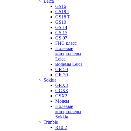
Leica
GS16
GS18 I
GS18 T
GS10
GS 14
GS 15
GS 07
ГИС класс
Полевые
контроллеры
Leica
модемы Leica
GR 50
GR 30
Sokkia
GRX3
GCX3
GSX2
Модем
Полевые
контроллеры
Sokkia
Trimble
R10-2