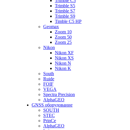
Trimble C5
Trimble S5
Trimble S7
Trimble S9
Timble C5 HP
Geomax
Zoom 10
Zoom 50
Zoom 25
Nikon
Nikon XF
Nikon XS
Nikon N
Nikon K
South
Ruide
FOIF
VEGA
Spectra Precision
AlphaGEO
GNSS оборудование
SOUTH
STEC
PrinCe
AlphaGEO