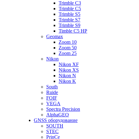
Trimble C3
Trimble C5
Trimble S5
Trimble S7
Trimble S9
Timble C5 HP
Geomax
Zoom 10
Zoom 50
Zoom 25
Nikon
Nikon XF
Nikon XS
Nikon N
Nikon K
South
Ruide
FOIF
VEGA
Spectra Precision
AlphaGEO
GNSS оборудование
SOUTH
STEC
PrinCe