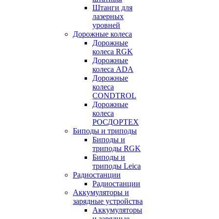
Штанги для
лазерных
уровней
Дорожные колеса
Дорожные
колеса RGK
Дорожные
колеса ADA
Дорожные
колеса
CONDTROL
Дорожные
колеса
РОСДОРТЕХ
Биподы и триподы
Биподы и
триподы RGK
Биподы и
триподы Leica
Радиостанции
Радиостанции
Аккумуляторы и
зарядные устройства
Аккумуляторы
и зарядные