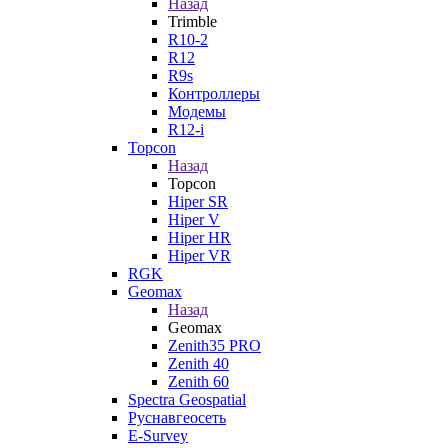
Назад
Trimble
R10-2
R12
R9s
Контроллеры
Модемы
R12-i
Topcon
Назад
Topcon
Hiper SR
Hiper V
Hiper HR
Hiper VR
RGK
Geomax
Назад
Geomax
Zenith35 PRO
Zenith 40
Zenith 60
Spectra Geospatial
Руснавгеосеть
E-Survey