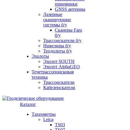
приемники
GNSS антенны
Лазерные
сканирующие
системы б/у
Сканеры Faro
б/у
Трассоискатели б/у
Нивелиры б/у
Теодолиты б/у
Эхолоты
Эхолот SOUTH
Эхолот AlphaGEO
Течетрассопоисковая
техника
Трассоискатели
Кабелеискатели
Каталог
Тахеометры
Leica
TS03
TS07