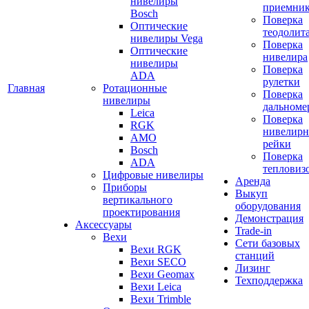
нивелиры
приемни
Bosch
Поверка
Оптические
теодолит
нивелиры Vega
Поверка
Оптические
нивелира
нивелиры
Поверка
ADA
рулетки
Главная
Ротационные
Поверка
нивелиры
дальноме
Leica
Поверка
RGK
нивелир
AMO
рейки
Bosch
Поверка
ADA
тепловиз
Цифровые нивелиры
Аренда
Приборы
Выкуп
вертикального
оборудования
проектирования
Демонстрация
Аксессуары
Trade-in
Вехи
Сети базовых
Вехи RGK
станций
Вехи SECO
Лизинг
Вехи Geomax
Техподдержка
Вехи Leica
Вехи Trimble