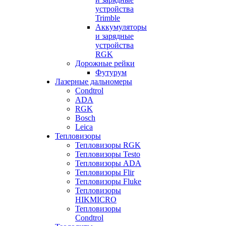
устройства
Trimble
Аккумуляторы
и зарядные
устройства
RGK
Дорожные рейки
Футурум
Лазерные дальномеры
Condtrol
ADA
RGK
Bosch
Leica
Тепловизоры
Тепловизоры RGK
Тепловизоры Testo
Тепловизоры ADA
Тепловизоры Flir
Тепловизоры Fluke
Тепловизоры
HIKMICRO
Тепловизоры
Condtrol