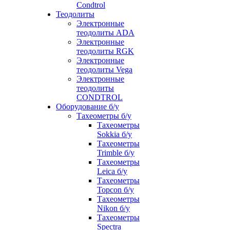
Condtrol
Теодолиты
Электронные
теодолиты ADA
Электронные
теодолиты RGK
Электронные
теодолиты Vega
Электронные
теодолиты
CONDTROL
Оборудование б/у
Тахеометры б/у
Тахеометры
Sokkia б/у
Тахеометры
Trimble б/у
Тахеометры
Leica б/у
Тахеометры
Topcon б/у
Тахеометры
Nikon б/у
Тахеометры
Spectra