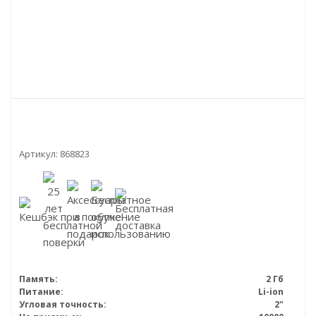
Артикул:
868823
Память:
2 Гб
Питание:
Li-ion
Угловая точность:
2"