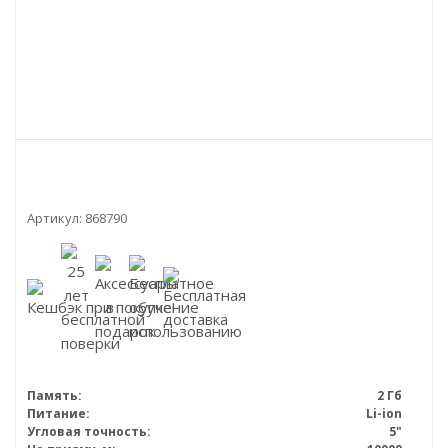
Артикул:
868790
Память:
2 Гб
Питание:
Li-ion
Угловая точность:
5"