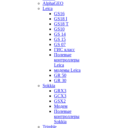
AlphaGEO
Leica
GS16
GS18 I
GS18 T
GS10
GS 14
GS 15
GS 07
ГИС класс
Полевые
контроллеры
Leica
модемы Leica
GR 50
GR 30
Sokkia
GRX3
GCX3
GSX2
Модем
Полевые
контроллеры
Sokkia
Trimble