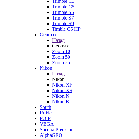
Trimble C3
Trimble C5
Trimble S5
Trimble S7
Trimble S9
Timble C5 HP
Geomax
Назад
Geomax
Zoom 10
Zoom 50
Zoom 25
Nikon
Назад
Nikon
Nikon XF
Nikon XS
Nikon N
Nikon K
South
Ruide
FOIF
VEGA
Spectra Precision
AlphaGEO