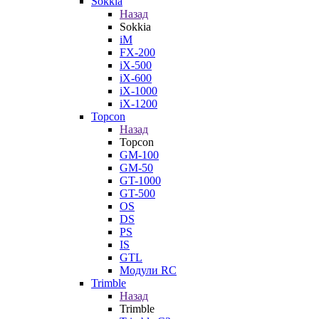
Sokkia
Назад
Sokkia
iM
FX-200
iX-500
iX-600
iX-1000
iX-1200
Topcon
Назад
Topcon
GM-100
GM-50
GT-1000
GT-500
OS
DS
PS
IS
GTL
Модули RC
Trimble
Назад
Trimble