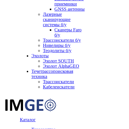
приемники
GNSS антенны
Лазерные
сканирующие
системы б/у
Сканеры Faro
б/у
Трассоискатели б/у
Нивелиры б/у
Теодолиты б/у
Эхолоты
Эхолот SOUTH
Эхолот AlphaGEO
Течетрассопоисковая
техника
Трассоискатели
Кабелеискатели
Каталог