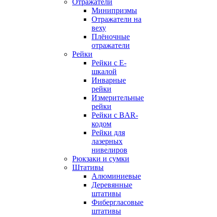
Отражатели
Минипризмы
Отражатели на
веху
Плёночные
отражатели
Рейки
Рейки с E-
шкалой
Инварные
рейки
Измерительные
рейки
Рейки с BAR-
кодом
Рейки для
лазерных
нивелиров
Рюкзаки и сумки
Штативы
Алюминиевые
Деревянные
штативы
Фибергласовые
штативы