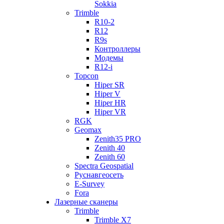
Sokkia
Trimble
R10-2
R12
R9s
Контроллеры
Модемы
R12-i
Topcon
Hiper SR
Hiper V
Hiper HR
Hiper VR
RGK
Geomax
Zenith35 PRO
Zenith 40
Zenith 60
Spectra Geospatial
Руснавгеосеть
E-Survey
Fora
Лазерные сканеры
Trimble
Trimble X7