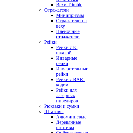
Вехи Trimble
Отражатели
Минипризмы
Отражатели на
веху
Плёночные
отражатели
Рейки
Рейки с E-
шкалой
Инварные
рейки
Измерительные
рейки
Рейки с BAR-
кодом
Рейки для
лазерных
нивелиров
Рюкзаки и сумки
Штативы
Алюминиевые
Деревянные
штативы
Фибергласовые