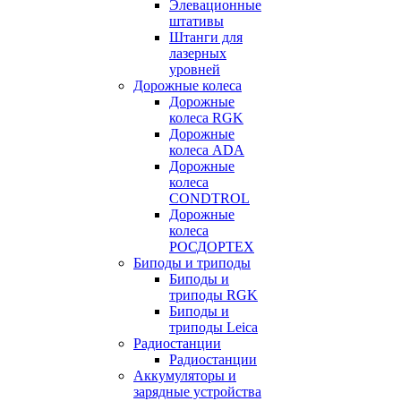
Элевационные
штативы
Штанги для
лазерных
уровней
Дорожные колеса
Дорожные
колеса RGK
Дорожные
колеса ADA
Дорожные
колеса
CONDTROL
Дорожные
колеса
РОСДОРТЕХ
Биподы и триподы
Биподы и
триподы RGK
Биподы и
триподы Leica
Радиостанции
Радиостанции
Аккумуляторы и
зарядные устройства