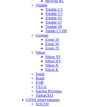
Модули RC
Trimble
Trimble C3
Trimble C5
Trimble S5
Trimble S7
Trimble S9
Timble C5 HP
Geomax
Zoom 10
Zoom 50
Zoom 25
Nikon
Nikon XF
Nikon XS
Nikon N
Nikon K
South
Ruide
FOIF
VEGA
Spectra Precision
AlphaGEO
GNSS оборудование
SOUTH