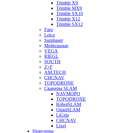
Trimble X9
Trimble MX9
Trimble SX10
Trimble X12
Trimble SX12
Faro
Leica
Surphaser
Мобильные
VEGA
RIEGL
SOUTH
Z+F
AM.TECH
CHCNAV
TOPODRONE
Сканеры SLAM
NAVMOPO
TOPODRONE
RobotSLAM
OmniSLAM
LiGrip
CHCNAV
Lixel
Нивелиры