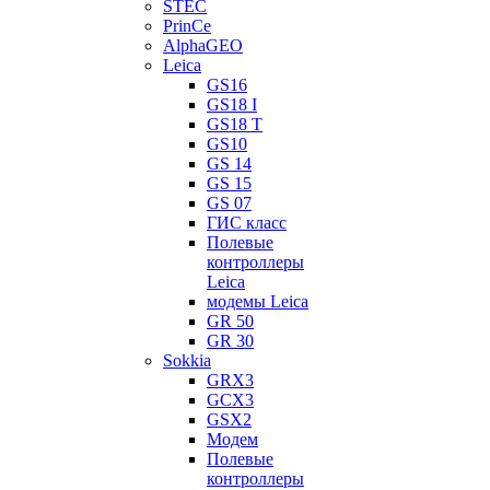
STEC
PrinCe
AlphaGEO
Leica
GS16
GS18 I
GS18 T
GS10
GS 14
GS 15
GS 07
ГИС класс
Полевые
контроллеры
Leica
модемы Leica
GR 50
GR 30
Sokkia
GRX3
GCX3
GSX2
Модем
Полевые
контроллеры