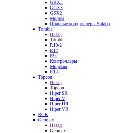
GRX3
GCX3
GSX2
Модем
Полевые контроллеры Sokkia
Trimble
Назад
Trimble
R10-2
R12
R9s
Контроллеры
Модемы
R12-i
Topcon
Назад
Topcon
Hiper SR
Hiper V
Hiper HR
Hiper VR
RGK
Geomax
Назад
Geomax