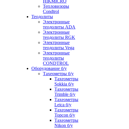
HIKMICRO
Тепловизоры
Condtrol
Теодолиты
Электронные
теодолиты ADA
Электронные
теодолиты RGK
Электронные
теодолиты Vega
Электронные
теодолиты
CONDTROL
Оборудование б/у
Тахеометры б/у
Тахеометры
Sokkia б/у
Тахеометры
Trimble б/у
Тахеометры
Leica б/у
Тахеометры
Topcon б/у
Тахеометры
Nikon б/у