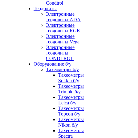
Condtrol
Теодолиты
Электронные
теодолиты ADA
Электронные
теодолиты RGK
Электронные
теодолиты Vega
Электронные
теодолиты
CONDTROL
Оборудование б/у
Тахеометры б/у
Тахеометры
Sokkia б/у
Тахеометры
Trimble б/у
Тахеометры
Leica б/у
Тахеометры
Topcon б/у
Тахеометры
Nikon б/у
Тахеометры
Spectra