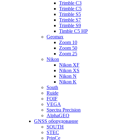
Trimble C3
Trimble C5
Trimble S5
Trimble S7
Trimble S9
Timble C5 HP
Geomax
Zoom 10
Zoom 50
Zoom 25
Nikon
Nikon XF
Nikon XS
Nikon N
Nikon K
South
Ruide
FOIF
VEGA
Spectra Precision
AlphaGEO
GNSS оборудование
SOUTH
STEC
PrinCe