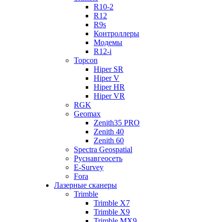
R10-2
R12
R9s
Контроллеры
Модемы
R12-i
Topcon
Hiper SR
Hiper V
Hiper HR
Hiper VR
RGK
Geomax
Zenith35 PRO
Zenith 40
Zenith 60
Spectra Geospatial
Руснавгеосеть
E-Survey
Fora
Лазерные сканеры
Trimble
Trimble X7
Trimble X9
Trimble MX9