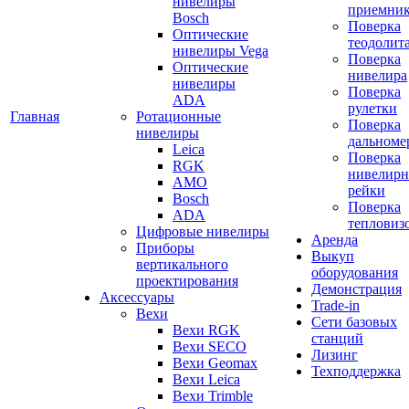
нивелиры
приемни
Bosch
Поверка
Оптические
теодолит
нивелиры Vega
Поверка
Оптические
нивелира
нивелиры
Поверка
ADA
рулетки
Главная
Ротационные
Поверка
нивелиры
дальноме
Leica
Поверка
RGK
нивелир
AMO
рейки
Bosch
Поверка
ADA
тепловиз
Цифровые нивелиры
Аренда
Приборы
Выкуп
вертикального
оборудования
проектирования
Демонстрация
Аксессуары
Trade-in
Вехи
Сети базовых
Вехи RGK
станций
Вехи SECO
Лизинг
Вехи Geomax
Техподдержка
Вехи Leica
Вехи Trimble