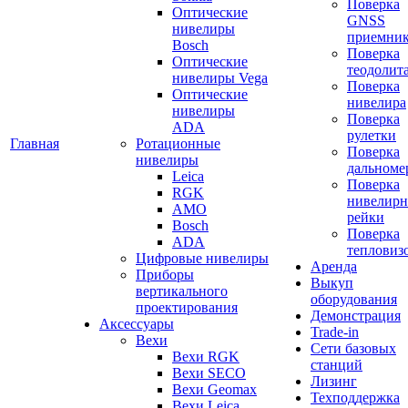
Поверка
Оптические
GNSS
нивелиры
приемни
Bosch
Поверка
Оптические
теодолит
нивелиры Vega
Поверка
Оптические
нивелира
нивелиры
Поверка
ADA
рулетки
Главная
Ротационные
Поверка
нивелиры
дальноме
Leica
Поверка
RGK
нивелир
AMO
рейки
Bosch
Поверка
ADA
тепловиз
Цифровые нивелиры
Аренда
Приборы
Выкуп
вертикального
оборудования
проектирования
Демонстрация
Аксессуары
Trade-in
Вехи
Сети базовых
Вехи RGK
станций
Вехи SECO
Лизинг
Вехи Geomax
Техподдержка
Вехи Leica