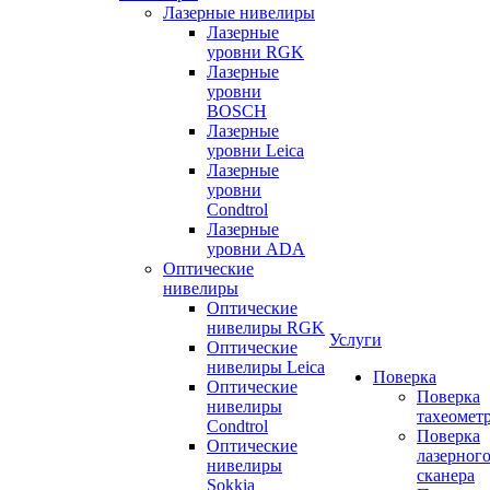
Лазерные нивелиры
Лазерные
уровни RGK
Лазерные
уровни
BOSCH
Лазерные
уровни Leica
Лазерные
уровни
Condtrol
Лазерные
уровни ADA
Оптические
нивелиры
Оптические
нивелиры RGK
Услуги
Оптические
нивелиры Leica
Поверка
Оптические
Поверка
нивелиры
тахеомет
Condtrol
Поверка
Оптические
лазерног
нивелиры
сканера
Sokkia