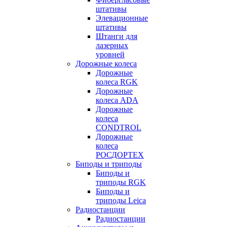
штативы
Элевационные
штативы
Штанги для
лазерных
уровней
Дорожные колеса
Дорожные
колеса RGK
Дорожные
колеса ADA
Дорожные
колеса
CONDTROL
Дорожные
колеса
РОСДОРТЕХ
Биподы и триподы
Биподы и
триподы RGK
Биподы и
триподы Leica
Радиостанции
Радиостанции