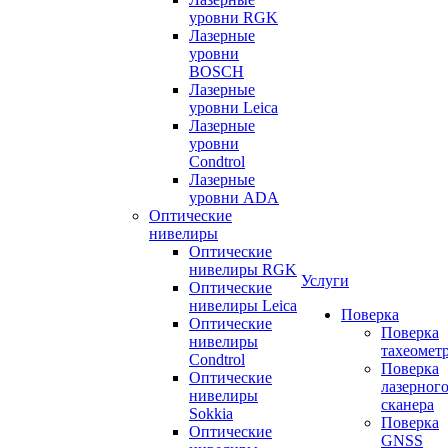
уровни RGK
Лазерные
уровни
BOSCH
Лазерные
уровни Leica
Лазерные
уровни
Condtrol
Лазерные
уровни ADA
Оптические
нивелиры
Оптические
нивелиры RGK
Услуги
Оптические
нивелиры Leica
Поверка
Оптические
Поверка
нивелиры
тахеомет
Condtrol
Поверка
Оптические
лазерног
нивелиры
сканера
Sokkia
Поверка
Оптические
GNSS