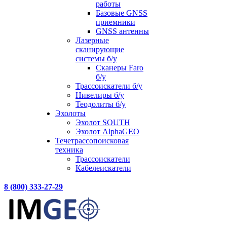
работы
Базовые GNSS
приемники
GNSS антенны
Лазерные
сканирующие
системы б/у
Сканеры Faro
б/у
Трассоискатели б/у
Нивелиры б/у
Теодолиты б/у
Эхолоты
Эхолот SOUTH
Эхолот AlphaGEO
Течетрассопоисковая
техника
Трассоискатели
Кабелеискатели
8 (800) 333-27-29