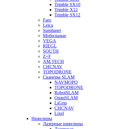
Trimble SX10
Trimble X12
Trimble SX12
Faro
Leica
Surphaser
Мобильные
VEGA
RIEGL
SOUTH
Z+F
AM.TECH
CHCNAV
TOPODRONE
Сканеры SLAM
NAVMOPO
TOPODRONE
RobotSLAM
OmniSLAM
LiGrip
CHCNAV
Lixel
Нивелиры
Лазерные нивелиры
Лазерные