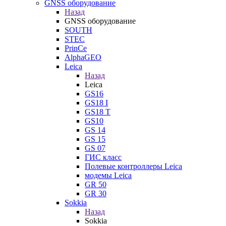
GNSS оборудование
Назад
GNSS оборудование
SOUTH
STEC
PrinCe
AlphaGEO
Leica
Назад
Leica
GS16
GS18 I
GS18 T
GS10
GS 14
GS 15
GS 07
ГИС класс
Полевые контроллеры Leica
модемы Leica
GR 50
GR 30
Sokkia
Назад
Sokkia