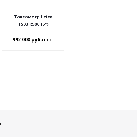
Тахеометр Leica
TS03 R500 (5")
992 000
руб.
/шт
и