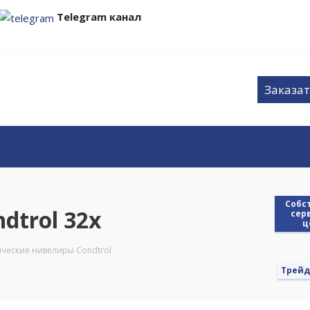
Telegram канал
Заказат
Cобс
dtrol 32x
сер
ц
ческие нивелиры Condtrol
Трейд