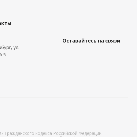
акты
Оставайтесь на связи
бург, ул.
й 5
7 Гражданского кодекса Российской Федерации.