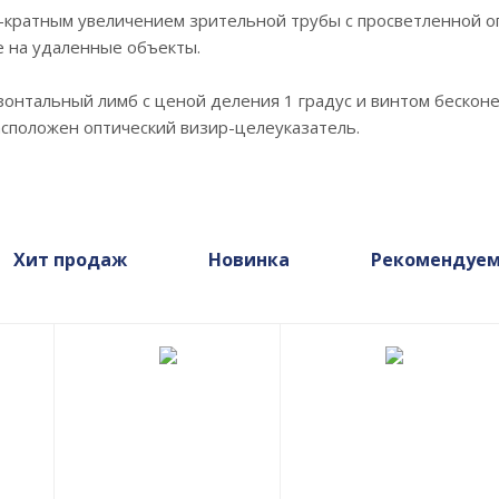
-кратным увеличением зрительной трубы с просветленной оп
е на удаленные объекты.
онтальный лимб с ценой деления 1 градус и винтом бесконеч
сположен оптический визир-целеуказатель.
Хит продаж
Новинка
Рекомендуе