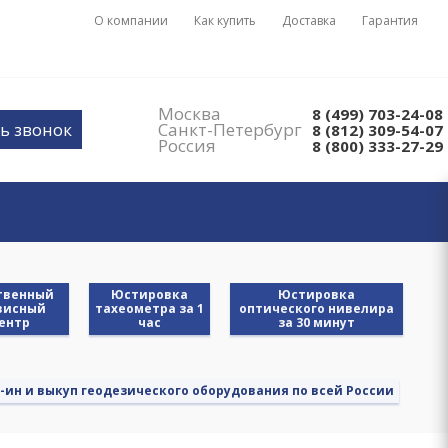
О компании
Как купить
Доставка
Гарантия
Москва
8 (499) 703-24-08
ь звонок
Санкт-Петербург
8 (812) 309-54-07
Россия
8 (800) 333-27-29
твенный
Юстировка
Юстировка
висный
тахеометра за 1
оптического нивелира
ентр
час
за 30 минут
-ин и выкуп геодезического оборудования по всей России