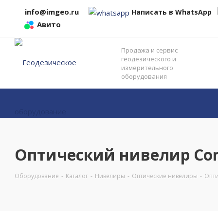
info@imgeo.ru
Написать в WhatsApp
Авито
Продажа и сервис
геодезического и
измерительного
оборудования
Оптический нивелир Con
Оборудование
-
Каталог
-
Нивелиры
-
Оптические нивелиры
-
Опти