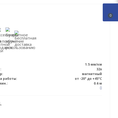
0
1.5 мм/км
:
32x
р:
магнитный
а работы:
от -20° до +45°С
мин.:
0.6 м
.