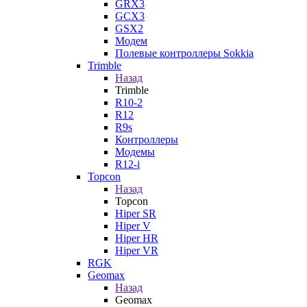
GRX3
GCX3
GSX2
Модем
Полевые контроллеры Sokkia
Trimble
Назад
Trimble
R10-2
R12
R9s
Контроллеры
Модемы
R12-i
Topcon
Назад
Topcon
Hiper SR
Hiper V
Hiper HR
Hiper VR
RGK
Geomax
Назад
Geomax