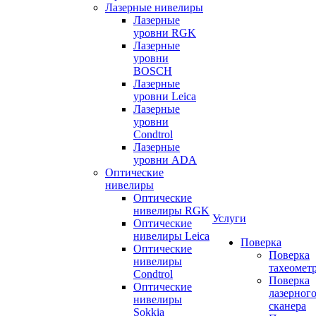
Лазерные нивелиры
Лазерные
уровни RGK
Лазерные
уровни
BOSCH
Лазерные
уровни Leica
Лазерные
уровни
Condtrol
Лазерные
уровни ADA
Оптические
нивелиры
Оптические
нивелиры RGK
Услуги
Оптические
нивелиры Leica
Поверка
Оптические
Поверка
нивелиры
тахеомет
Condtrol
Поверка
Оптические
лазерног
нивелиры
сканера
Sokkia