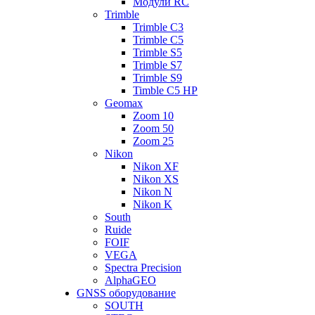
Модули RC
Trimble
Trimble C3
Trimble C5
Trimble S5
Trimble S7
Trimble S9
Timble C5 HP
Geomax
Zoom 10
Zoom 50
Zoom 25
Nikon
Nikon XF
Nikon XS
Nikon N
Nikon K
South
Ruide
FOIF
VEGA
Spectra Precision
AlphaGEO
GNSS оборудование
SOUTH