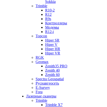
Sokkia
Trimble
R10-2
R12
R9s
Контроллеры
Модемы
R12-i
Topcon
Hiper SR
Hiper V
Hiper HR
Hiper VR
RGK
Geomax
Zenith35 PRO
Zenith 40
Zenith 60
Spectra Geospatial
Руснавгеосеть
E-Survey
Fora
Лазерные сканеры
Trimble
Trimble X7