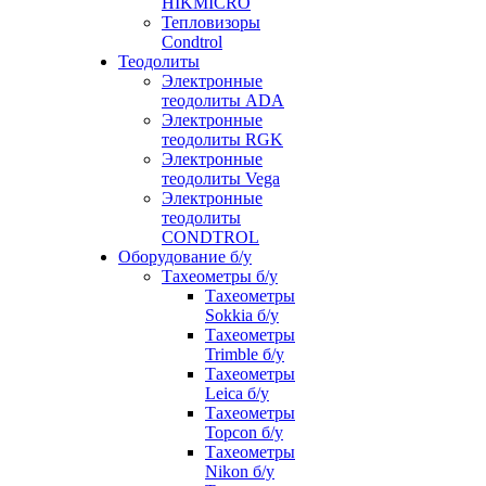
HIKMICRO
Тепловизоры
Condtrol
Теодолиты
Электронные
теодолиты ADA
Электронные
теодолиты RGK
Электронные
теодолиты Vega
Электронные
теодолиты
CONDTROL
Оборудование б/у
Тахеометры б/у
Тахеометры
Sokkia б/у
Тахеометры
Trimble б/у
Тахеометры
Leica б/у
Тахеометры
Topcon б/у
Тахеометры
Nikon б/у