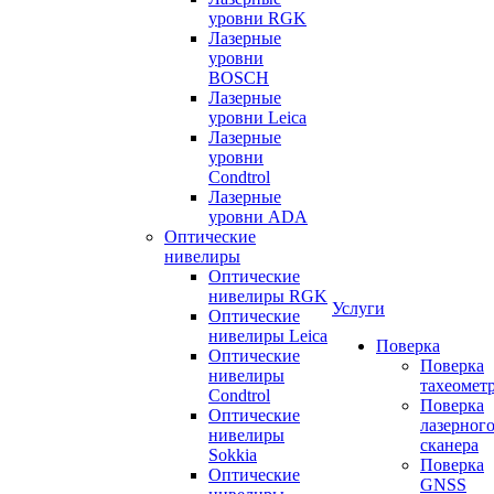
уровни RGK
Лазерные
уровни
BOSCH
Лазерные
уровни Leica
Лазерные
уровни
Condtrol
Лазерные
уровни ADA
Оптические
нивелиры
Оптические
нивелиры RGK
Услуги
Оптические
нивелиры Leica
Поверка
Оптические
Поверка
нивелиры
тахеомет
Condtrol
Поверка
Оптические
лазерног
нивелиры
сканера
Sokkia
Поверка
Оптические
GNSS