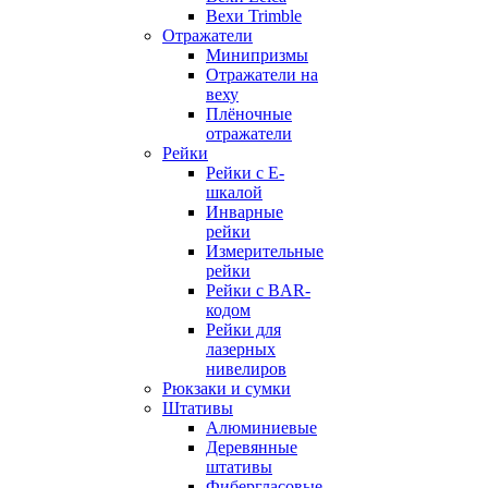
Вехи Trimble
Отражатели
Минипризмы
Отражатели на
веху
Плёночные
отражатели
Рейки
Рейки с E-
шкалой
Инварные
рейки
Измерительные
рейки
Рейки с BAR-
кодом
Рейки для
лазерных
нивелиров
Рюкзаки и сумки
Штативы
Алюминиевые
Деревянные
штативы
Фибергласовые