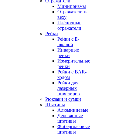
Отражатели
Минипризмы
Отражатели на
веху
Плёночные
отражатели
Рейки
Рейки с E-
шкалой
Инварные
рейки
Измерительные
рейки
Рейки с BAR-
кодом
Рейки для
лазерных
нивелиров
Рюкзаки и сумки
Штативы
Алюминиевые
Деревянные
штативы
Фибергласовые
штативы