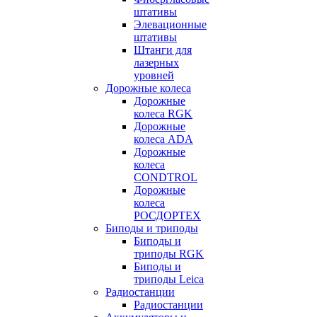
штативы
Элевационные
штативы
Штанги для
лазерных
уровней
Дорожные колеса
Дорожные
колеса RGK
Дорожные
колеса ADA
Дорожные
колеса
CONDTROL
Дорожные
колеса
РОСДОРТЕХ
Биподы и триподы
Биподы и
триподы RGK
Биподы и
триподы Leica
Радиостанции
Радиостанции