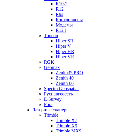
R10-2
R12
R9s
Контроллеры
Модемы
R12-i
Topcon
Hiper SR
Hiper V
Hiper HR
Hiper VR
RGK
Geomax
Zenith35 PRO
Zenith 40
Zenith 60
Spectra Geospatial
Руснавгеосеть
E-Survey
Fora
Лазерные сканеры
Trimble
Trimble X7
Trimble X9
Trimble MX9