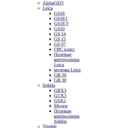
AlphaGEO
Leica
GS16
GS18 I
GS18 T
GS10
GS 14
GS 15
GS 07
ГИС класс
Полевые
контроллеры
Leica
модемы Leica
GR 50
GR 30
Sokkia
GRX3
GCX3
GSX2
Модем
Полевые
контроллеры
Sokkia
Trimble