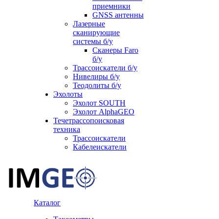
приемники
GNSS антенны
Лазерные
сканирующие
системы б/у
Сканеры Faro
б/у
Трассоискатели б/у
Нивелиры б/у
Теодолиты б/у
Эхолоты
Эхолот SOUTH
Эхолот AlphaGEO
Течетрассопоисковая
техника
Трассоискатели
Кабелеискатели
Каталог