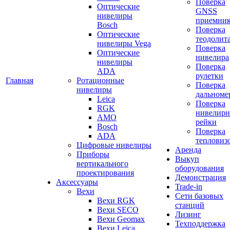
Поверка
Оптические
GNSS
нивелиры
приемни
Bosch
Поверка
Оптические
теодолит
нивелиры Vega
Поверка
Оптические
нивелира
нивелиры
Поверка
ADA
рулетки
Главная
Ротационные
Поверка
нивелиры
дальноме
Leica
Поверка
RGK
нивелир
AMO
рейки
Bosch
Поверка
ADA
тепловиз
Цифровые нивелиры
Аренда
Приборы
Выкуп
вертикального
оборудования
проектирования
Демонстрация
Аксессуары
Trade-in
Вехи
Сети базовых
Вехи RGK
станций
Вехи SECO
Лизинг
Вехи Geomax
Техподдержка
Вехи Leica