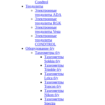
Condtrol
Теодолиты
Электронные
теодолиты ADA
Электронные
теодолиты RGK
Электронные
теодолиты Vega
Электронные
теодолиты
CONDTROL
Оборудование б/у
Тахеометры б/у
Тахеометры
Sokkia б/у
Тахеометры
Trimble б/у
Тахеометры
Leica б/у
Тахеометры
Topcon б/у
Тахеометры
Nikon б/у
Тахеометры
Spectra