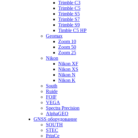
Trimble C3
Trimble C5
Trimble S5
Trimble S7
Trimble S9
Timble C5 HP
Geomax
Zoom 10
Zoom 50
Zoom 25
Nikon
Nikon XF
Nikon XS
Nikon N
Nikon K
South
Ruide
FOIF
VEGA
Spectra Precision
AlphaGEO
GNSS оборудование
SOUTH
STEC
PrinCe