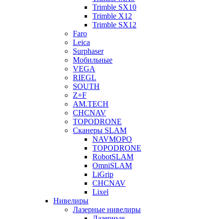
Trimble SX10
Trimble X12
Trimble SX12
Faro
Leica
Surphaser
Мобильные
VEGA
RIEGL
SOUTH
Z+F
AM.TECH
CHCNAV
TOPODRONE
Сканеры SLAM
NAVMOPO
TOPODRONE
RobotSLAM
OmniSLAM
LiGrip
CHCNAV
Lixel
Нивелиры
Лазерные нивелиры
Лазерные