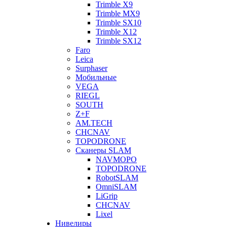
Trimble X9
Trimble MX9
Trimble SX10
Trimble X12
Trimble SX12
Faro
Leica
Surphaser
Мобильные
VEGA
RIEGL
SOUTH
Z+F
AM.TECH
CHCNAV
TOPODRONE
Сканеры SLAM
NAVMOPO
TOPODRONE
RobotSLAM
OmniSLAM
LiGrip
CHCNAV
Lixel
Нивелиры