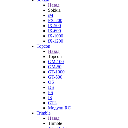
Назад
Sokkia
iM
FX-200
iX-500
iX-600
iX-1000
iX-1200
Topcon
Назад
Topcon
GM-100
GM-50
GT-1000
GT-500
OS
DS
PS
IS
GTL
Модули RC
Trimble
Назад
Trimble