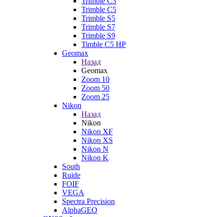
Trimble C3
Trimble C5
Trimble S5
Trimble S7
Trimble S9
Timble C5 HP
Geomax
Назад
Geomax
Zoom 10
Zoom 50
Zoom 25
Nikon
Назад
Nikon
Nikon XF
Nikon XS
Nikon N
Nikon K
South
Ruide
FOIF
VEGA
Spectra Precision
AlphaGEO