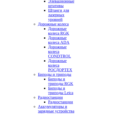
Элевационные
штативы
Штанги для
лазерных
уровней
Дорожные колеса
Дорожные
колеса RGK
Дорожные
колеса ADA
Дорожные
колеса
CONDTROL
Дорожные
колеса
РОСДОРТЕХ
Биподы и триподы
Биподы и
триподы RGK
Биподы и
триподы Leica
Радиостанции
Радиостанции
Аккумуляторы и
зарядные устройства