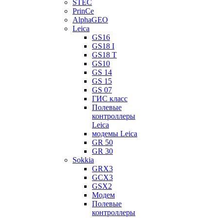
STEC
PrinCe
AlphaGEO
Leica
GS16
GS18 I
GS18 T
GS10
GS 14
GS 15
GS 07
ГИС класс
Полевые
контроллеры
Leica
модемы Leica
GR 50
GR 30
Sokkia
GRX3
GCX3
GSX2
Модем
Полевые
контроллеры