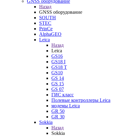
GNSS оборудование
Назад
GNSS оборудование
SOUTH
STEC
PrinCe
AlphaGEO
Leica
Назад
Leica
GS16
GS18 I
GS18 T
GS10
GS 14
GS 15
GS 07
ГИС класс
Полевые контроллеры Leica
модемы Leica
GR 50
GR 30
Sokkia
Назад
Sokkia