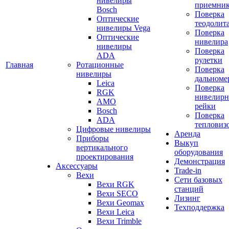
нивелиры
приемни
Bosch
Поверка
Оптические
теодолит
нивелиры Vega
Поверка
Оптические
нивелира
нивелиры
Поверка
ADA
рулетки
Главная
Ротационные
Поверка
нивелиры
дальноме
Leica
Поверка
RGK
нивелир
AMO
рейки
Bosch
Поверка
ADA
тепловиз
Цифровые нивелиры
Аренда
Приборы
Выкуп
вертикального
оборудования
проектирования
Демонстрация
Аксессуары
Trade-in
Вехи
Сети базовых
Вехи RGK
станций
Вехи SECO
Лизинг
Вехи Geomax
Техподдержка
Вехи Leica
Вехи Trimble