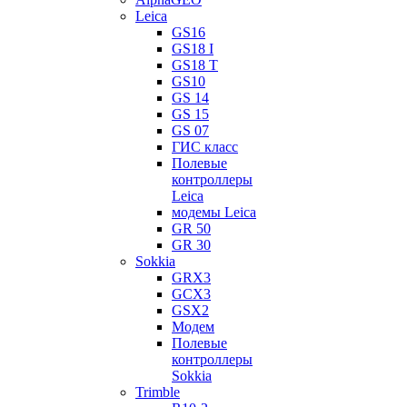
Leica
GS16
GS18 I
GS18 T
GS10
GS 14
GS 15
GS 07
ГИС класс
Полевые
контроллеры
Leica
модемы Leica
GR 50
GR 30
Sokkia
GRX3
GCX3
GSX2
Модем
Полевые
контроллеры
Sokkia
Trimble