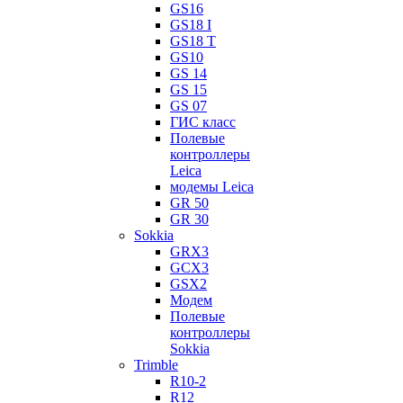
GS16
GS18 I
GS18 T
GS10
GS 14
GS 15
GS 07
ГИС класс
Полевые
контроллеры
Leica
модемы Leica
GR 50
GR 30
Sokkia
GRX3
GCX3
GSX2
Модем
Полевые
контроллеры
Sokkia
Trimble
R10-2
R12