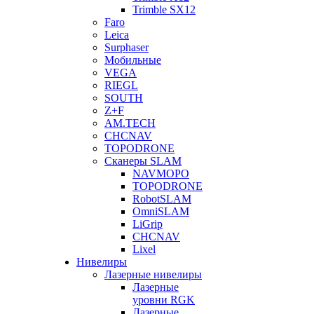
Trimble SX12
Faro
Leica
Surphaser
Мобильные
VEGA
RIEGL
SOUTH
Z+F
AM.TECH
CHCNAV
TOPODRONE
Сканеры SLAM
NAVMOPO
TOPODRONE
RobotSLAM
OmniSLAM
LiGrip
CHCNAV
Lixel
Нивелиры
Лазерные нивелиры
Лазерные
уровни RGK
Лазерные