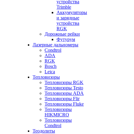
устройства
Trimble
Аккумуляторы
и зарядные
устройства
RGK
Дорожные рейки
Футурум
Лазерные дальномеры
Condtrol
ADA
RGK
Bosch
Leica
Тепловизоры
Тепловизоры RGK
Тепловизоры Testo
Тепловизоры ADA
Тепловизоры Flir
Тепловизоры Fluke
Тепловизоры
HIKMICRO
Тепловизоры
Condtrol
Теодолиты