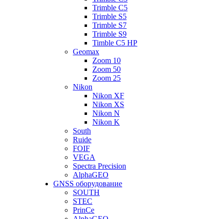
Trimble C5
Trimble S5
Trimble S7
Trimble S9
Timble C5 HP
Geomax
Zoom 10
Zoom 50
Zoom 25
Nikon
Nikon XF
Nikon XS
Nikon N
Nikon K
South
Ruide
FOIF
VEGA
Spectra Precision
AlphaGEO
GNSS оборудование
SOUTH
STEC
PrinCe
AlphaGEO