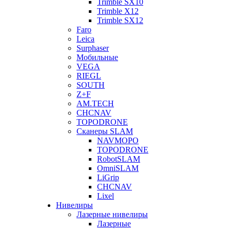
Trimble SX10
Trimble X12
Trimble SX12
Faro
Leica
Surphaser
Мобильные
VEGA
RIEGL
SOUTH
Z+F
AM.TECH
CHCNAV
TOPODRONE
Сканеры SLAM
NAVMOPO
TOPODRONE
RobotSLAM
OmniSLAM
LiGrip
CHCNAV
Lixel
Нивелиры
Лазерные нивелиры
Лазерные