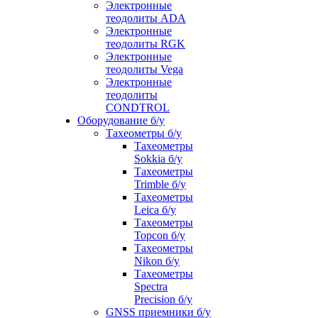
Электронные
теодолиты ADA
Электронные
теодолиты RGK
Электронные
теодолиты Vega
Электронные
теодолиты
CONDTROL
Оборудование б/у
Тахеометры б/у
Тахеометры
Sokkia б/у
Тахеометры
Trimble б/у
Тахеометры
Leica б/у
Тахеометры
Topcon б/у
Тахеометры
Nikon б/у
Тахеометры
Spectra
Precision б/у
GNSS приемники б/у