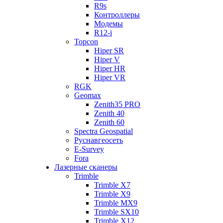
R9s
Контроллеры
Модемы
R12-i
Topcon
Hiper SR
Hiper V
Hiper HR
Hiper VR
RGK
Geomax
Zenith35 PRO
Zenith 40
Zenith 60
Spectra Geospatial
Руснавгеосеть
E-Survey
Fora
Лазерные сканеры
Trimble
Trimble X7
Trimble X9
Trimble MX9
Trimble SX10
Trimble X12