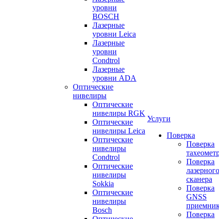
уровни
BOSCH
Лазерные
уровни Leica
Лазерные
уровни
Condtrol
Лазерные
уровни ADA
Оптические
нивелиры
Оптические
нивелиры RGK
Услуги
Оптические
нивелиры Leica
Поверка
Оптические
Поверка
нивелиры
тахеомет
Condtrol
Поверка
Оптические
лазерног
нивелиры
сканера
Sokkia
Поверка
Оптические
GNSS
нивелиры
приемни
Bosch
Поверка
Оптические