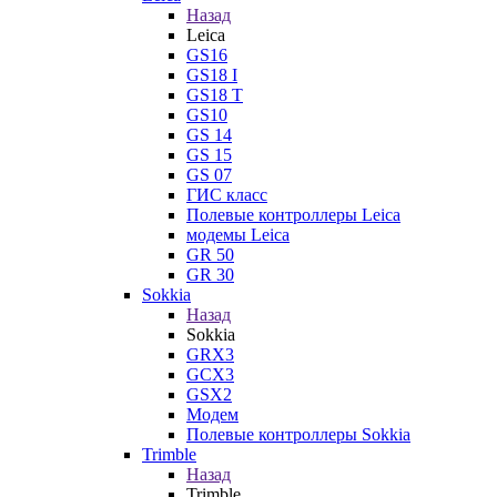
Назад
Leica
GS16
GS18 I
GS18 T
GS10
GS 14
GS 15
GS 07
ГИС класс
Полевые контроллеры Leica
модемы Leica
GR 50
GR 30
Sokkia
Назад
Sokkia
GRX3
GCX3
GSX2
Модем
Полевые контроллеры Sokkia
Trimble
Назад
Trimble