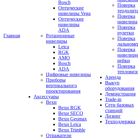
Bosch
Поверка
Оптические
теодолит
нивелиры Vega
Поверка
Оптические
нивелира
нивелиры
Поверка
ADA
рулетки
Главная
Ротационные
Поверка
нивелиры
дальноме
Leica
Поверка
RGK
нивелир
AMO
рейки
Bosch
Поверка
ADA
тепловиз
Цифровые нивелиры
Аренда
Приборы
Выкуп
вертикального
оборудования
проектирования
Демонстрация
Аксессуары
Trade-in
Вехи
Сети базовых
Вехи RGK
станций
Вехи SECO
Лизинг
Вехи Geomax
Техподдержка
Вехи Leica
Вехи Trimble
Отражатели