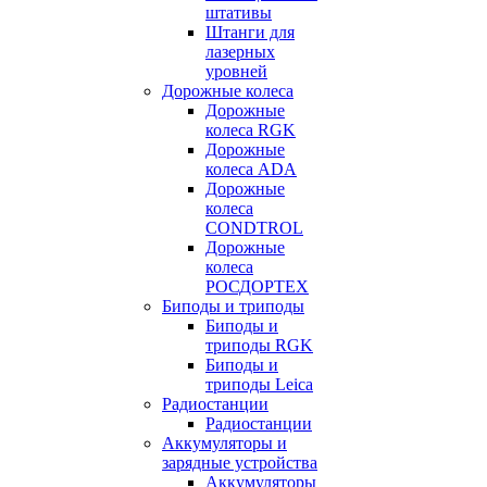
штативы
Штанги для
лазерных
уровней
Дорожные колеса
Дорожные
колеса RGK
Дорожные
колеса ADA
Дорожные
колеса
CONDTROL
Дорожные
колеса
РОСДОРТЕХ
Биподы и триподы
Биподы и
триподы RGK
Биподы и
триподы Leica
Радиостанции
Радиостанции
Аккумуляторы и
зарядные устройства
Аккумуляторы