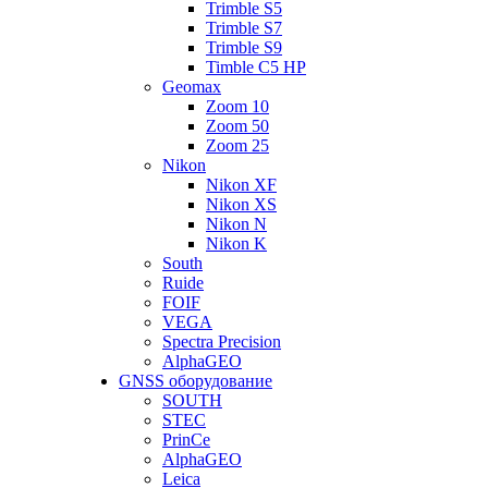
Trimble S5
Trimble S7
Trimble S9
Timble C5 HP
Geomax
Zoom 10
Zoom 50
Zoom 25
Nikon
Nikon XF
Nikon XS
Nikon N
Nikon K
South
Ruide
FOIF
VEGA
Spectra Precision
AlphaGEO
GNSS оборудование
SOUTH
STEC
PrinCe
AlphaGEO
Leica