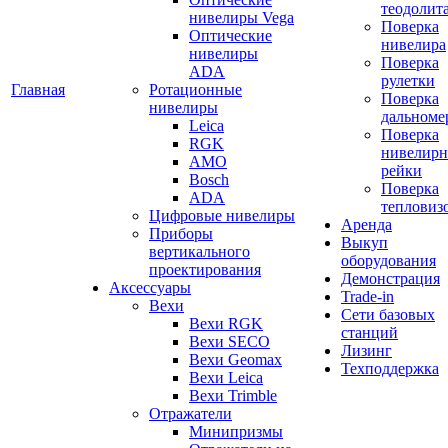
теодолит
нивелиры Vega
Поверка
Оптические
нивелира
нивелиры
Поверка
ADA
рулетки
Главная
Ротационные
Поверка
нивелиры
дальноме
Leica
Поверка
RGK
нивелир
AMO
рейки
Bosch
Поверка
ADA
тепловиз
Цифровые нивелиры
Аренда
Приборы
Выкуп
вертикального
оборудования
проектирования
Демонстрация
Аксессуары
Trade-in
Вехи
Сети базовых
Вехи RGK
станций
Вехи SECO
Лизинг
Вехи Geomax
Техподдержка
Вехи Leica
Вехи Trimble
Отражатели
Минипризмы