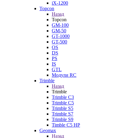
iX-1200
Topcon
Назад
Topcon
GM-100
GM-50
GT-1000
GT-500
OS
DS
PS
IS
GTL
Модули RC
Trimble
Назад
Trimble
Trimble C3
Trimble C5
Trimble S5
Trimble S7
Trimble S9
Timble C5 HP
Geomax
Назад