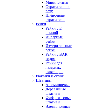
Минипризмы
Отражатели на
веху
Плёночные
отражатели
Рейки
Рейки с E-
шкалой
Инварные
рейки
Измерительные
рейки
Рейки с BAR-
кодом
Рейки для
лазерных
нивелиров
Рюкзаки и сумки
Штативы
Алюминиевые
Деревянные
штативы
Фибергласовые
штативы
Элевационные