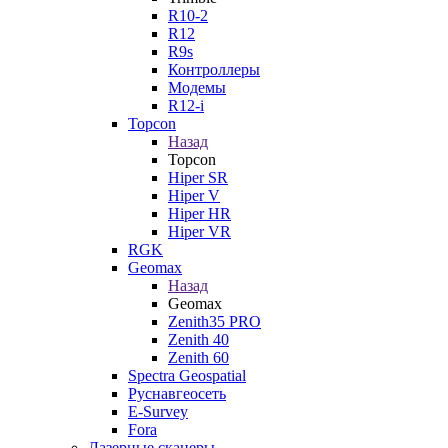
R10-2
R12
R9s
Контроллеры
Модемы
R12-i
Topcon
Назад
Topcon
Hiper SR
Hiper V
Hiper HR
Hiper VR
RGK
Geomax
Назад
Geomax
Zenith35 PRO
Zenith 40
Zenith 60
Spectra Geospatial
Руснавгеосеть
E-Survey
Fora
Лазерные сканеры