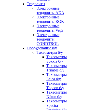
Теодолиты
Электронные
теодолиты ADA
Электронные
теодолиты RGK
Электронные
теодолиты Vega
Электронные
теодолиты
CONDTROL
Оборудование б/у
Тахеометры б/у
Тахеометры
Sokkia б/у
Тахеометры
Trimble б/у
Тахеометры
Leica б/у
Тахеометры
Topcon б/у
Тахеометры
Nikon б/у
Тахеометры
Spectra
Precision б/у