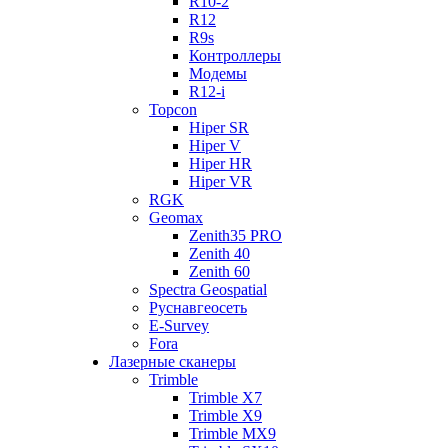
R10-2
R12
R9s
Контроллеры
Модемы
R12-i
Topcon
Hiper SR
Hiper V
Hiper HR
Hiper VR
RGK
Geomax
Zenith35 PRO
Zenith 40
Zenith 60
Spectra Geospatial
Руснавгеосеть
E-Survey
Fora
Лазерные сканеры
Trimble
Trimble X7
Trimble X9
Trimble MX9