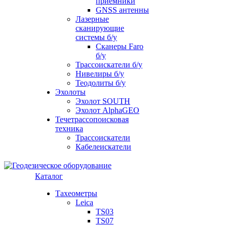
приемники
GNSS антенны
Лазерные
сканирующие
системы б/у
Сканеры Faro
б/у
Трассоискатели б/у
Нивелиры б/у
Теодолиты б/у
Эхолоты
Эхолот SOUTH
Эхолот AlphaGEO
Течетрассопоисковая
техника
Трассоискатели
Кабелеискатели
Каталог
Тахеометры
Leica
TS03
TS07