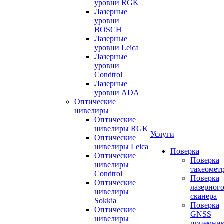
уровни RGK
Лазерные
уровни
BOSCH
Лазерные
уровни Leica
Лазерные
уровни
Condtrol
Лазерные
уровни ADA
Оптические
нивелиры
Оптические
нивелиры RGK
Услуги
Оптические
нивелиры Leica
Поверка
Оптические
Поверка
нивелиры
тахеомет
Condtrol
Поверка
Оптические
лазерног
нивелиры
сканера
Sokkia
Поверка
Оптические
GNSS
нивелиры
приемни