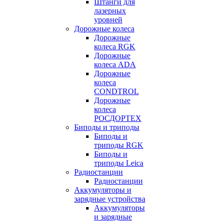
Штанги для
лазерных
уровней
Дорожные колеса
Дорожные
колеса RGK
Дорожные
колеса ADA
Дорожные
колеса
CONDTROL
Дорожные
колеса
РОСДОРТЕХ
Биподы и триподы
Биподы и
триподы RGK
Биподы и
триподы Leica
Радиостанции
Радиостанции
Аккумуляторы и
зарядные устройства
Аккумуляторы
и зарядные