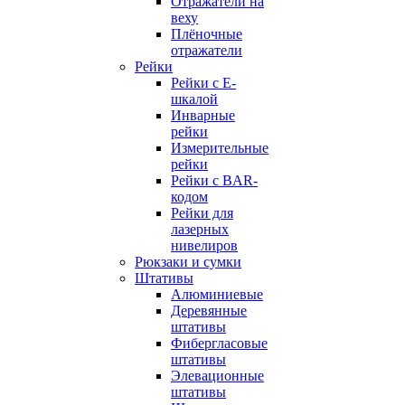
Отражатели на
веху
Плёночные
отражатели
Рейки
Рейки с E-
шкалой
Инварные
рейки
Измерительные
рейки
Рейки с BAR-
кодом
Рейки для
лазерных
нивелиров
Рюкзаки и сумки
Штативы
Алюминиевые
Деревянные
штативы
Фибергласовые
штативы
Элевационные
штативы