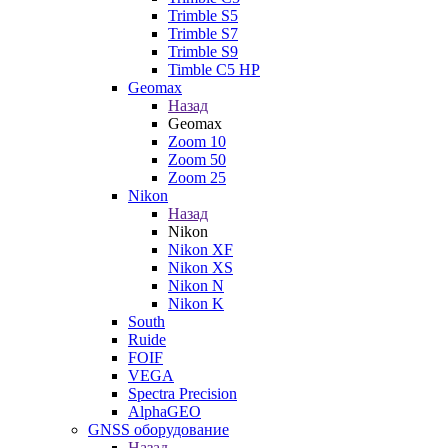
Trimble S5
Trimble S7
Trimble S9
Timble C5 HP
Geomax
Назад
Geomax
Zoom 10
Zoom 50
Zoom 25
Nikon
Назад
Nikon
Nikon XF
Nikon XS
Nikon N
Nikon K
South
Ruide
FOIF
VEGA
Spectra Precision
AlphaGEO
GNSS оборудование
Назад