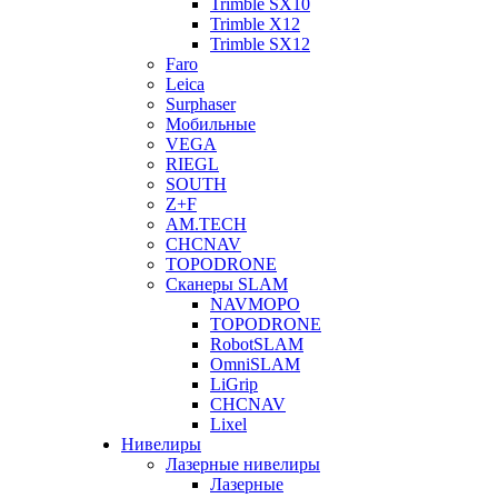
Trimble SX10
Trimble X12
Trimble SX12
Faro
Leica
Surphaser
Мобильные
VEGA
RIEGL
SOUTH
Z+F
AM.TECH
CHCNAV
TOPODRONE
Сканеры SLAM
NAVMOPO
TOPODRONE
RobotSLAM
OmniSLAM
LiGrip
CHCNAV
Lixel
Нивелиры
Лазерные нивелиры
Лазерные