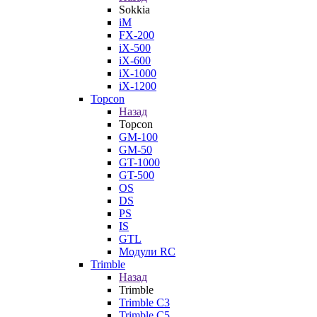
Sokkia
iM
FX-200
iX-500
iX-600
iX-1000
iX-1200
Topcon
Назад
Topcon
GM-100
GM-50
GT-1000
GT-500
OS
DS
PS
IS
GTL
Модули RC
Trimble
Назад
Trimble
Trimble C3
Trimble C5