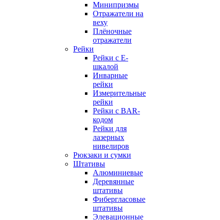
Минипризмы
Отражатели на
веху
Плёночные
отражатели
Рейки
Рейки с E-
шкалой
Инварные
рейки
Измерительные
рейки
Рейки с BAR-
кодом
Рейки для
лазерных
нивелиров
Рюкзаки и сумки
Штативы
Алюминиевые
Деревянные
штативы
Фибергласовые
штативы
Элевационные