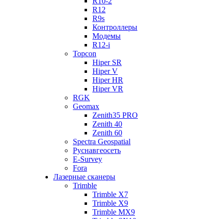
R10-2
R12
R9s
Контроллеры
Модемы
R12-i
Topcon
Hiper SR
Hiper V
Hiper HR
Hiper VR
RGK
Geomax
Zenith35 PRO
Zenith 40
Zenith 60
Spectra Geospatial
Руснавгеосеть
E-Survey
Fora
Лазерные сканеры
Trimble
Trimble X7
Trimble X9
Trimble MX9