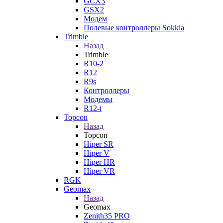
GCX3
GSX2
Модем
Полевые контроллеры Sokkia
Trimble
Назад
Trimble
R10-2
R12
R9s
Контроллеры
Модемы
R12-i
Topcon
Назад
Topcon
Hiper SR
Hiper V
Hiper HR
Hiper VR
RGK
Geomax
Назад
Geomax
Zenith35 PRO