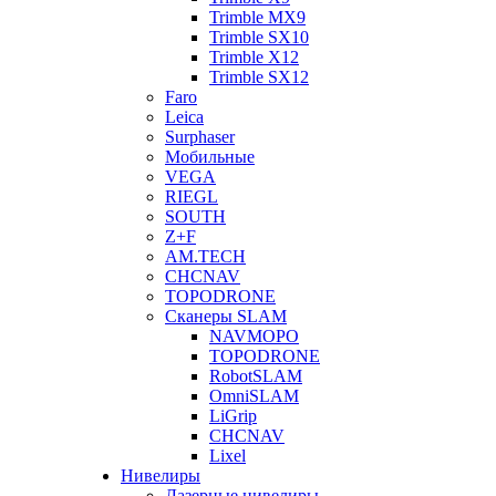
Trimble MX9
Trimble SX10
Trimble X12
Trimble SX12
Faro
Leica
Surphaser
Мобильные
VEGA
RIEGL
SOUTH
Z+F
AM.TECH
CHCNAV
TOPODRONE
Сканеры SLAM
NAVMOPO
TOPODRONE
RobotSLAM
OmniSLAM
LiGrip
CHCNAV
Lixel
Нивелиры
Лазерные нивелиры