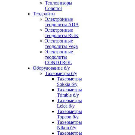
Тепловизоры
Condtrol
Теодолиты
Электронные
теодолиты ADA
Электронные
теодолиты RGK
Электронные
теодолиты Vega
Электронные
теодолиты
CONDTROL
Оборудование б/у
Тахеометры б/у
Тахеометры
Sokkia б/у
Тахеометры
Trimble б/у
Тахеометры
Leica б/у
Тахеометры
Topcon б/у
Тахеометры
Nikon б/у
Тахеометры