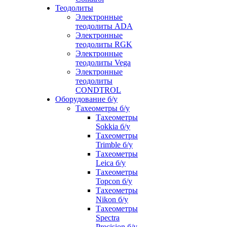
Теодолиты
Электронные
теодолиты ADA
Электронные
теодолиты RGK
Электронные
теодолиты Vega
Электронные
теодолиты
CONDTROL
Оборудование б/у
Тахеометры б/у
Тахеометры
Sokkia б/у
Тахеометры
Trimble б/у
Тахеометры
Leica б/у
Тахеометры
Topcon б/у
Тахеометры
Nikon б/у
Тахеометры
Spectra
Precision б/у