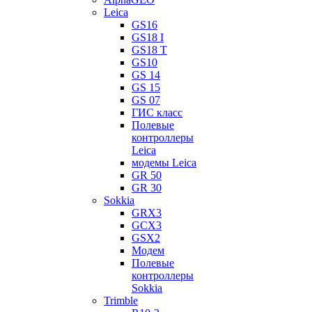
Leica
GS16
GS18 I
GS18 T
GS10
GS 14
GS 15
GS 07
ГИС класс
Полевые
контроллеры
Leica
модемы Leica
GR 50
GR 30
Sokkia
GRX3
GCX3
GSX2
Модем
Полевые
контроллеры
Sokkia
Trimble