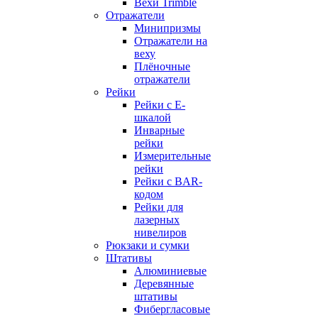
Вехи Trimble
Отражатели
Минипризмы
Отражатели на
веху
Плёночные
отражатели
Рейки
Рейки с E-
шкалой
Инварные
рейки
Измерительные
рейки
Рейки с BAR-
кодом
Рейки для
лазерных
нивелиров
Рюкзаки и сумки
Штативы
Алюминиевые
Деревянные
штативы
Фибергласовые