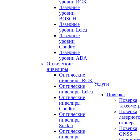
уровни RGK
Лазерные
уровни
BOSCH
Лазерные
уровни Leica
Лазерные
уровни
Condtrol
Лазерные
уровни ADA
Оптические
нивелиры
Оптические
нивелиры RGK
Услуги
Оптические
нивелиры Leica
Поверка
Оптические
Поверка
нивелиры
тахеомет
Condtrol
Поверка
Оптические
лазерног
нивелиры
сканера
Sokkia
Поверка
Оптические
GNSS
нивелиры
приемни