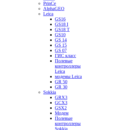
PrinCe
AlphaGEO
Leica
GS16
GS18 I
GS18 T
GS10
GS 14
GS 15
GS 07
ГИС класс
Полевые
контроллеры
Leica
модемы Leica
GR 50
GR 30
Sokkia
GRX3
GCX3
GSX2
Модем
Полевые
контроллеры
Sokkia