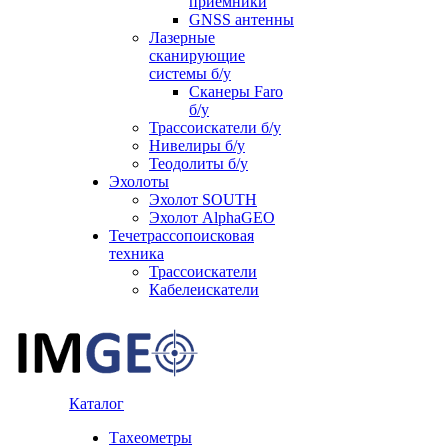
приемники
GNSS антенны
Лазерные
сканирующие
системы б/у
Сканеры Faro
б/у
Трассоискатели б/у
Нивелиры б/у
Теодолиты б/у
Эхолоты
Эхолот SOUTH
Эхолот AlphaGEO
Течетрассопоисковая
техника
Трассоискатели
Кабелеискатели
Каталог
Тахеометры