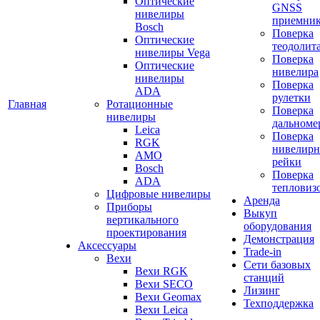
Оптические
GNSS
нивелиры
приемни
Bosch
Поверка
Оптические
теодолит
нивелиры Vega
Поверка
Оптические
нивелира
нивелиры
Поверка
ADA
рулетки
Главная
Ротационные
Поверка
нивелиры
дальноме
Leica
Поверка
RGK
нивелир
AMO
рейки
Bosch
Поверка
ADA
тепловиз
Цифровые нивелиры
Аренда
Приборы
Выкуп
вертикального
оборудования
проектирования
Демонстрация
Аксессуары
Trade-in
Вехи
Сети базовых
Вехи RGK
станций
Вехи SECO
Лизинг
Вехи Geomax
Техподдержка
Вехи Leica