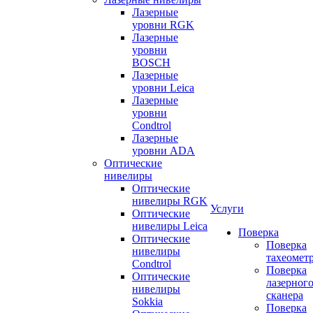
Лазерные
уровни RGK
Лазерные
уровни
BOSCH
Лазерные
уровни Leica
Лазерные
уровни
Condtrol
Лазерные
уровни ADA
Оптические
нивелиры
Оптические
нивелиры RGK
Услуги
Оптические
нивелиры Leica
Поверка
Оптические
Поверка
нивелиры
тахеомет
Condtrol
Поверка
Оптические
лазерног
нивелиры
сканера
Sokkia
Поверка