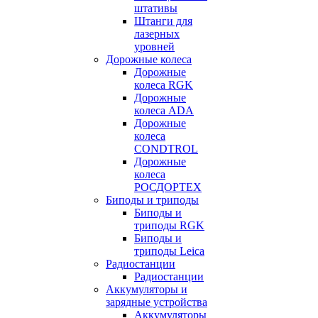
штативы
Штанги для
лазерных
уровней
Дорожные колеса
Дорожные
колеса RGK
Дорожные
колеса ADA
Дорожные
колеса
CONDTROL
Дорожные
колеса
РОСДОРТЕХ
Биподы и триподы
Биподы и
триподы RGK
Биподы и
триподы Leica
Радиостанции
Радиостанции
Аккумуляторы и
зарядные устройства
Аккумуляторы