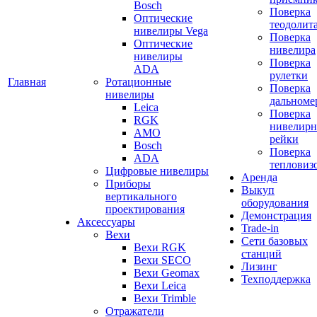
Bosch
Поверка
Оптические
теодолит
нивелиры Vega
Поверка
Оптические
нивелира
нивелиры
Поверка
ADA
рулетки
Главная
Ротационные
Поверка
нивелиры
дальноме
Leica
Поверка
RGK
нивелир
AMO
рейки
Bosch
Поверка
ADA
тепловиз
Цифровые нивелиры
Аренда
Приборы
Выкуп
вертикального
оборудования
проектирования
Демонстрация
Аксессуары
Trade-in
Вехи
Сети базовых
Вехи RGK
станций
Вехи SECO
Лизинг
Вехи Geomax
Техподдержка
Вехи Leica
Вехи Trimble
Отражатели