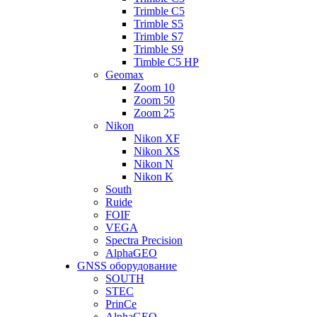
Trimble C5
Trimble S5
Trimble S7
Trimble S9
Timble C5 HP
Geomax
Zoom 10
Zoom 50
Zoom 25
Nikon
Nikon XF
Nikon XS
Nikon N
Nikon K
South
Ruide
FOIF
VEGA
Spectra Precision
AlphaGEO
GNSS оборудование
SOUTH
STEC
PrinCe
AlphaGEO