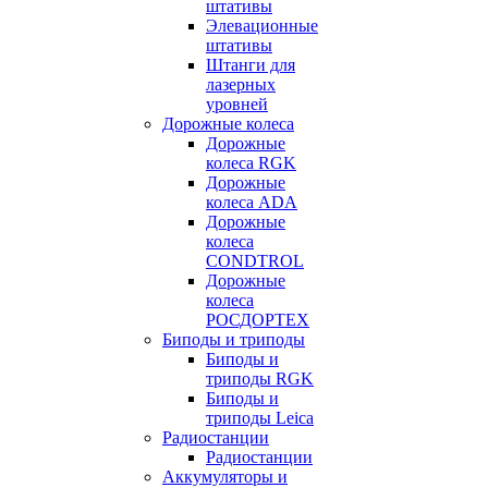
штативы
Элевационные
штативы
Штанги для
лазерных
уровней
Дорожные колеса
Дорожные
колеса RGK
Дорожные
колеса ADA
Дорожные
колеса
CONDTROL
Дорожные
колеса
РОСДОРТЕХ
Биподы и триподы
Биподы и
триподы RGK
Биподы и
триподы Leica
Радиостанции
Радиостанции
Аккумуляторы и