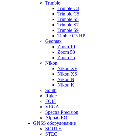
Trimble
Trimble C3
Trimble C5
Trimble S5
Trimble S7
Trimble S9
Timble C5 HP
Geomax
Zoom 10
Zoom 50
Zoom 25
Nikon
Nikon XF
Nikon XS
Nikon N
Nikon K
South
Ruide
FOIF
VEGA
Spectra Precision
AlphaGEO
GNSS оборудование
SOUTH
STEC