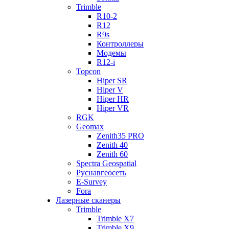
Trimble
R10-2
R12
R9s
Контроллеры
Модемы
R12-i
Topcon
Hiper SR
Hiper V
Hiper HR
Hiper VR
RGK
Geomax
Zenith35 PRO
Zenith 40
Zenith 60
Spectra Geospatial
Руснавгеосеть
E-Survey
Fora
Лазерные сканеры
Trimble
Trimble X7
Trimble X9