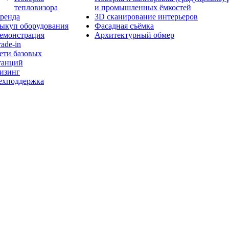
тепловизора
и промышленных ёмкостей
ренда
3D сканирование интерьеров
ыкуп оборудования
Фасадная съёмка
емонстрация
Архитектурный обмер
rade-in
ети базовых
танций
изинг
ехподдержка