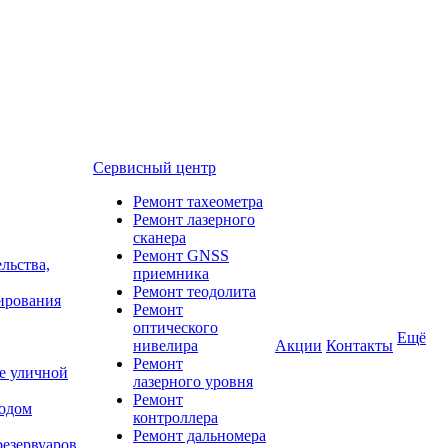
Сервисный центр
Ремонт тахеометра
Ремонт лазерного
сканера
Ремонт GNSS
льства,
приемника
Ремонт теодолита
нирования
Ремонт
оптического
Ещё
нивелира
Акции
Контакты
Ремонт
е уличной
лазерного уровня
Ремонт
тодом
контроллера
Ремонт дальномера
резервуаров