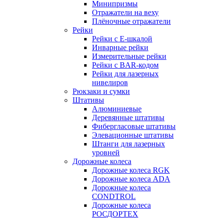
Минипризмы
Отражатели на веху
Плёночные отражатели
Рейки
Рейки с E-шкалой
Инварные рейки
Измерительные рейки
Рейки с BAR-кодом
Рейки для лазерных
нивелиров
Рюкзаки и сумки
Штативы
Алюминиевые
Деревянные штативы
Фибергласовые штативы
Элевационные штативы
Штанги для лазерных
уровней
Дорожные колеса
Дорожные колеса RGK
Дорожные колеса ADA
Дорожные колеса
CONDTROL
Дорожные колеса
РОСДОРТЕХ