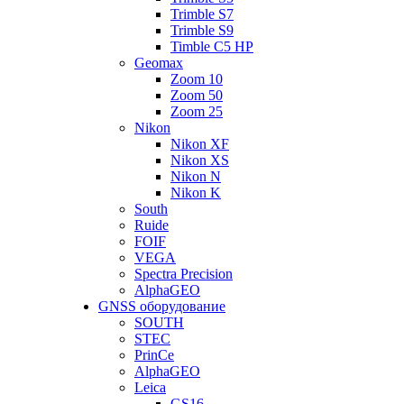
Trimble S7
Trimble S9
Timble C5 HP
Geomax
Zoom 10
Zoom 50
Zoom 25
Nikon
Nikon XF
Nikon XS
Nikon N
Nikon K
South
Ruide
FOIF
VEGA
Spectra Precision
AlphaGEO
GNSS оборудование
SOUTH
STEC
PrinCe
AlphaGEO
Leica
GS16