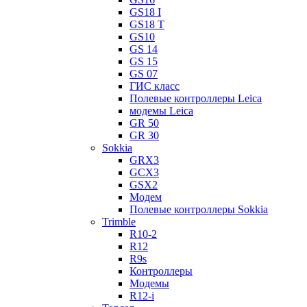
GS18 I
GS18 T
GS10
GS 14
GS 15
GS 07
ГИС класс
Полевые контроллеры Leica
модемы Leica
GR 50
GR 30
Sokkia
GRX3
GCX3
GSX2
Модем
Полевые контроллеры Sokkia
Trimble
R10-2
R12
R9s
Контроллеры
Модемы
R12-i