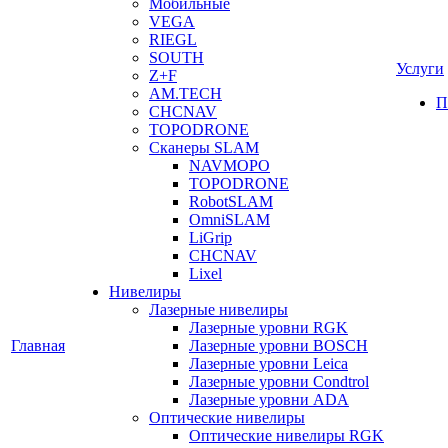
Мобильные
VEGA
RIEGL
SOUTH
Услуги
Z+F
AM.TECH
П
CHCNAV
TOPODRONE
Сканеры SLAM
NAVMOPO
TOPODRONE
RobotSLAM
OmniSLAM
LiGrip
CHCNAV
Lixel
Нивелиры
Лазерные нивелиры
Лазерные уровни RGK
Главная
Лазерные уровни BOSCH
Лазерные уровни Leica
Лазерные уровни Condtrol
Лазерные уровни ADA
Оптические нивелиры
Оптические нивелиры RGK