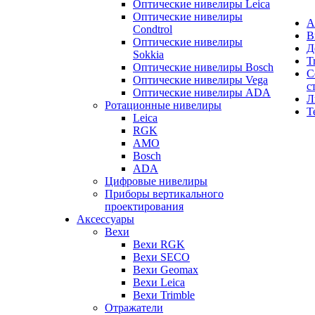
Оптические нивелиры Leica
Оптические нивелиры
А
Condtrol
В
Оптические нивелиры
Д
Sokkia
T
Оптические нивелиры Bosch
С
Оптические нивелиры Vega
с
Оптические нивелиры ADA
Л
Ротационные нивелиры
Т
Leica
RGK
AMO
Bosch
ADA
Цифровые нивелиры
Приборы вертикального
проектирования
Аксессуары
Вехи
Вехи RGK
Вехи SECO
Вехи Geomax
Вехи Leica
Вехи Trimble
Отражатели