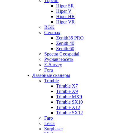
Topcon
Hiper SR
Hiper V
Hiper HR
Hiper VR
RGK
Geomax
Zenith35 PRO
Zenith 40
Zenith 60
Spectra Geospatial
Руснавгеосеть
E-Survey
Fora
Лазерные сканеры
Trimble
Trimble X7
Trimble X9
Trimble MX9
Trimble SX10
Trimble X12
Trimble SX12
Faro
Leica
Surphaser