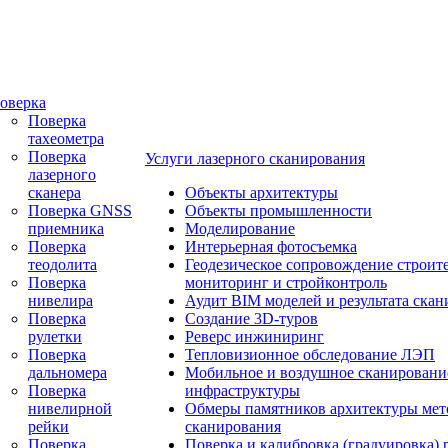
оверка
Поверка
тахеометра
Поверка
Услуги лазерного сканирования
лазерного
сканера
Объекты архитектуры
Поверка GNSS
Объекты промышленности
приемника
Моделирование
Поверка
Интерьерная фотосъемка
теодолита
Геодезическое сопровождение строите
Поверка
мониторинг и стройконтроль
нивелира
Аудит BIM моделей и результата ска
Поверка
Создание 3D-туров
рулетки
Реверс инжиниринг
Поверка
Тепловизионное обследование ЛЭП
дальномера
Мобильное и воздушное сканировани
Поверка
инфраструктуры
нивелирной
Обмеры памятников архитектуры ме
рейки
сканирования
Поверка
Поверка и калибровка (градуировка) 