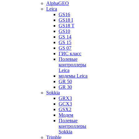
AlphaGEO
Leica
GS16
GS18 I
GS18 T
GS10
GS 14
GS 15
GS 07
ГИС класс
Полевые
контроллеры
Leica
модемы Leica
GR 50
GR 30
Sokkia
GRX3
GCX3
GSX2
Модем
Полевые
контроллеры
Sokkia
Trimble