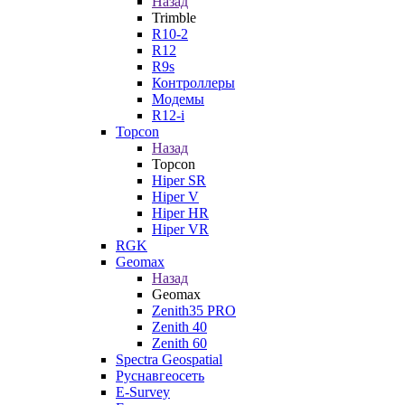
Назад
Trimble
R10-2
R12
R9s
Контроллеры
Модемы
R12-i
Topcon
Назад
Topcon
Hiper SR
Hiper V
Hiper HR
Hiper VR
RGK
Geomax
Назад
Geomax
Zenith35 PRO
Zenith 40
Zenith 60
Spectra Geospatial
Руснавгеосеть
E-Survey