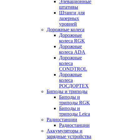
Элевационные
штативы
Штанги для
лазерных
уровней
Дорожные колеса
Дорожные
колеса RGK
Дорожные
колеса ADA
Дорожные
колеса
CONDTROL
Дорожные
колеса
РОСДОРТЕХ
Биподы и триподы
Биподы и
триподы RGK
Биподы и
триподы Leica
Радиостанции
Радиостанции
Аккумуляторы и
зарядные устройства