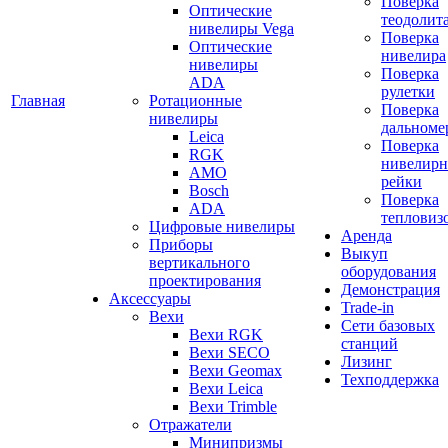
Поверка
Оптические
теодолит
нивелиры Vega
Поверка
Оптические
нивелира
нивелиры
Поверка
ADA
рулетки
Главная
Ротационные
Поверка
нивелиры
дальноме
Leica
Поверка
RGK
нивелир
AMO
рейки
Bosch
Поверка
ADA
тепловиз
Цифровые нивелиры
Аренда
Приборы
Выкуп
вертикального
оборудования
проектирования
Демонстрация
Аксессуары
Trade-in
Вехи
Сети базовых
Вехи RGK
станций
Вехи SECO
Лизинг
Вехи Geomax
Техподдержка
Вехи Leica
Вехи Trimble
Отражатели
Минипризмы