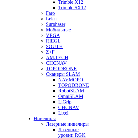
Trimble X12
Trimble SX12
Faro
Leica
Surphaser
Мобильные
VEGA
RIEGL
SOUTH
Z+F
AM.TECH
CHCNAV
TOPODRONE
Сканеры SLAM
NAVMOPO
TOPODRONE
RobotSLAM
OmniSLAM
LiGrip
CHCNAV
Lixel
Нивелиры
Лазерные нивелиры
Лазерные
уровни RGK