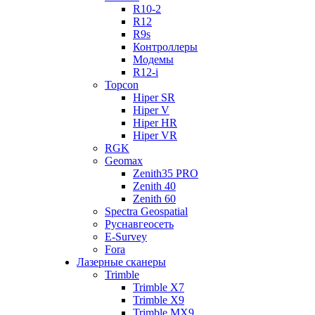
R10-2
R12
R9s
Контроллеры
Модемы
R12-i
Topcon
Hiper SR
Hiper V
Hiper HR
Hiper VR
RGK
Geomax
Zenith35 PRO
Zenith 40
Zenith 60
Spectra Geospatial
Руснавгеосеть
E-Survey
Fora
Лазерные сканеры
Trimble
Trimble X7
Trimble X9
Trimble MX9