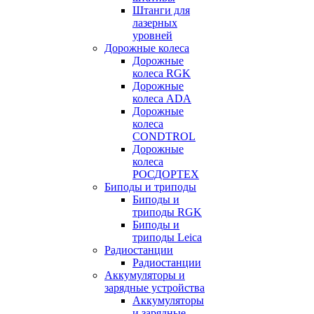
Штанги для
лазерных
уровней
Дорожные колеса
Дорожные
колеса RGK
Дорожные
колеса ADA
Дорожные
колеса
CONDTROL
Дорожные
колеса
РОСДОРТЕХ
Биподы и триподы
Биподы и
триподы RGK
Биподы и
триподы Leica
Радиостанции
Радиостанции
Аккумуляторы и
зарядные устройства
Аккумуляторы
и зарядные