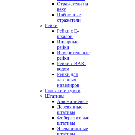
Отражатели на
веху
Плёночные
отражатели
Рейки
Рейки с E-
шкалой
Инварные
рейки
Измерительные
рейки
Рейки с BAR-
кодом
Рейки для
лазерных
нивелиров
Рюкзаки и сумки
Штативы
Алюминиевые
Деревянные
штативы
Фибергласовые
штативы
Элевационные
штативы