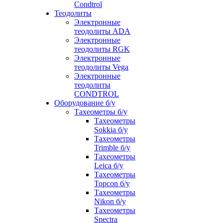
Condtrol
Теодолиты
Электронные
теодолиты ADA
Электронные
теодолиты RGK
Электронные
теодолиты Vega
Электронные
теодолиты
CONDTROL
Оборудование б/у
Тахеометры б/у
Тахеометры
Sokkia б/у
Тахеометры
Trimble б/у
Тахеометры
Leica б/у
Тахеометры
Topcon б/у
Тахеометры
Nikon б/у
Тахеометры
Spectra