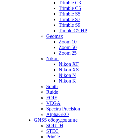
Trimble C3
Trimble C5
Trimble S5
Trimble S7
Trimble S9
Timble C5 HP
Geomax
Zoom 10
Zoom 50
Zoom 25
Nikon
Nikon XF
Nikon XS
Nikon N
Nikon K
South
Ruide
FOIF
VEGA
Spectra Precision
AlphaGEO
GNSS оборудование
SOUTH
STEC
PrinCe