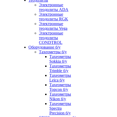
Теодолиты
Электронные
теодолиты ADA
Электронные
теодолиты RGK
Электронные
теодолиты Vega
Электронные
теодолиты
CONDTROL
Оборудование б/у
Тахеометры б/у
Тахеометры
Sokkia б/у
Тахеометры
Trimble б/у
Тахеометры
Leica б/у
Тахеометры
Topcon б/у
Тахеометры
Nikon б/у
Тахеометры
Spectra
Precision б/у