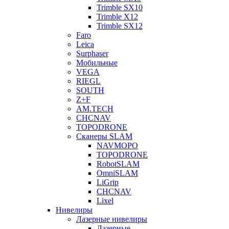
Trimble SX10
Trimble X12
Trimble SX12
Faro
Leica
Surphaser
Мобильные
VEGA
RIEGL
SOUTH
Z+F
AM.TECH
CHCNAV
TOPODRONE
Сканеры SLAM
NAVMOPO
TOPODRONE
RobotSLAM
OmniSLAM
LiGrip
CHCNAV
Lixel
Нивелиры
Лазерные нивелиры
Лазерные