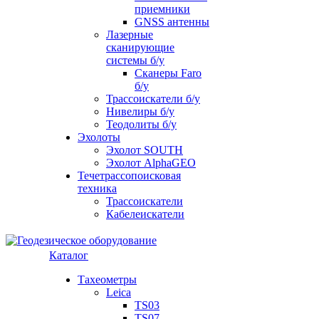
приемники
GNSS антенны
Лазерные
сканирующие
системы б/у
Сканеры Faro
б/у
Трассоискатели б/у
Нивелиры б/у
Теодолиты б/у
Эхолоты
Эхолот SOUTH
Эхолот AlphaGEO
Течетрассопоисковая
техника
Трассоискатели
Кабелеискатели
Каталог
Тахеометры
Leica
TS03
TS07