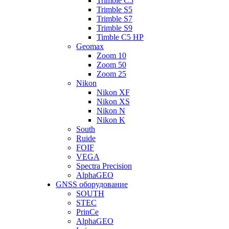
Trimble C5
Trimble S5
Trimble S7
Trimble S9
Timble C5 HP
Geomax
Zoom 10
Zoom 50
Zoom 25
Nikon
Nikon XF
Nikon XS
Nikon N
Nikon K
South
Ruide
FOIF
VEGA
Spectra Precision
AlphaGEO
GNSS оборудование
SOUTH
STEC
PrinCe
AlphaGEO