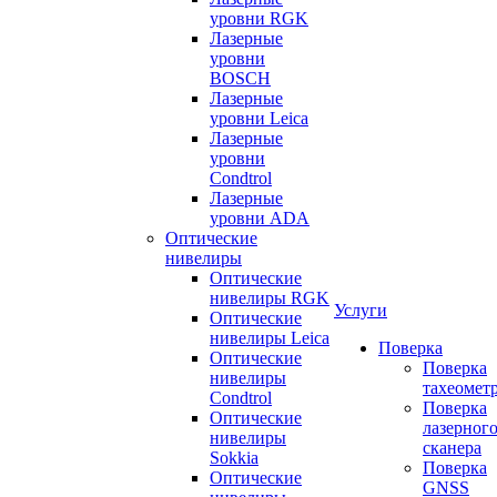
уровни RGK
Лазерные
уровни
BOSCH
Лазерные
уровни Leica
Лазерные
уровни
Condtrol
Лазерные
уровни ADA
Оптические
нивелиры
Оптические
нивелиры RGK
Услуги
Оптические
нивелиры Leica
Поверка
Оптические
Поверка
нивелиры
тахеомет
Condtrol
Поверка
Оптические
лазерног
нивелиры
сканера
Sokkia
Поверка
Оптические
GNSS