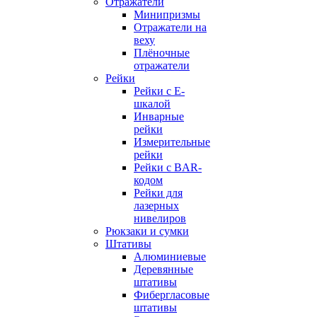
Отражатели
Минипризмы
Отражатели на
веху
Плёночные
отражатели
Рейки
Рейки с E-
шкалой
Инварные
рейки
Измерительные
рейки
Рейки с BAR-
кодом
Рейки для
лазерных
нивелиров
Рюкзаки и сумки
Штативы
Алюминиевые
Деревянные
штативы
Фибергласовые
штативы