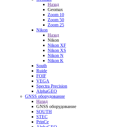
Назад
Geomax
Zoom 10
Zoom 50
Zoom 25
Nikon
Назад
Nikon
Nikon XF
Nikon XS
Nikon N
Nikon K
South
Ruide
FOIF
VEGA
Spectra Precision
AlphaGEO
GNSS оборудование
Назад
GNSS оборудование
SOUTH
STEC
PrinCe
AlphaGEO