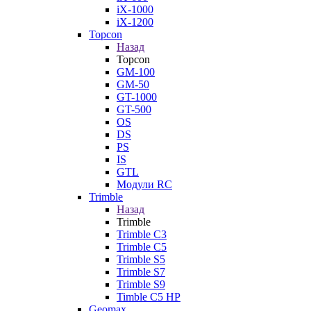
iX-1000
iX-1200
Topcon
Назад
Topcon
GM-100
GM-50
GT-1000
GT-500
OS
DS
PS
IS
GTL
Модули RC
Trimble
Назад
Trimble
Trimble C3
Trimble C5
Trimble S5
Trimble S7
Trimble S9
Timble C5 HP
Geomax