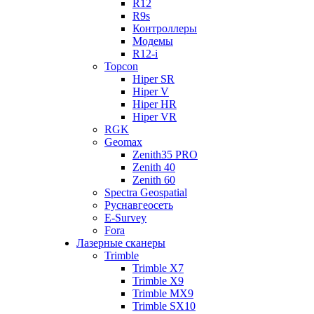
R12
R9s
Контроллеры
Модемы
R12-i
Topcon
Hiper SR
Hiper V
Hiper HR
Hiper VR
RGK
Geomax
Zenith35 PRO
Zenith 40
Zenith 60
Spectra Geospatial
Руснавгеосеть
E-Survey
Fora
Лазерные сканеры
Trimble
Trimble X7
Trimble X9
Trimble MX9
Trimble SX10