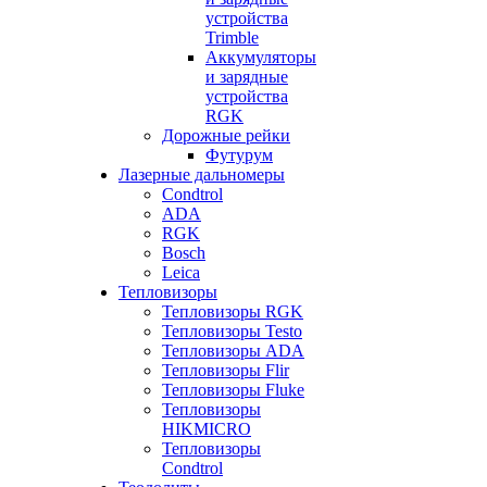
устройства
Trimble
Аккумуляторы
и зарядные
устройства
RGK
Дорожные рейки
Футурум
Лазерные дальномеры
Condtrol
ADA
RGK
Bosch
Leica
Тепловизоры
Тепловизоры RGK
Тепловизоры Testo
Тепловизоры ADA
Тепловизоры Flir
Тепловизоры Fluke
Тепловизоры
HIKMICRO
Тепловизоры
Condtrol