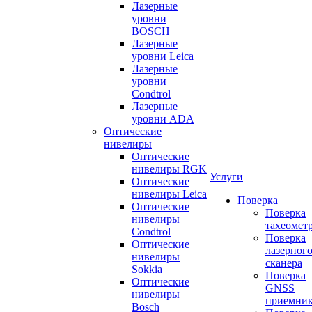
Лазерные
уровни
BOSCH
Лазерные
уровни Leica
Лазерные
уровни
Condtrol
Лазерные
уровни ADA
Оптические
нивелиры
Оптические
нивелиры RGK
Услуги
Оптические
нивелиры Leica
Поверка
Оптические
Поверка
нивелиры
тахеомет
Condtrol
Поверка
Оптические
лазерног
нивелиры
сканера
Sokkia
Поверка
Оптические
GNSS
нивелиры
приемни
Bosch