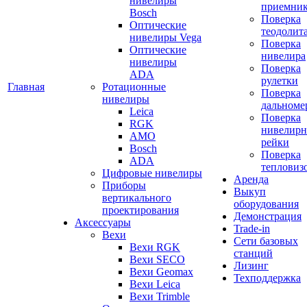
нивелиры
приемни
Bosch
Поверка
Оптические
теодолит
нивелиры Vega
Поверка
Оптические
нивелира
нивелиры
Поверка
ADA
рулетки
Главная
Ротационные
Поверка
нивелиры
дальноме
Leica
Поверка
RGK
нивелир
AMO
рейки
Bosch
Поверка
ADA
тепловиз
Цифровые нивелиры
Аренда
Приборы
Выкуп
вертикального
оборудования
проектирования
Демонстрация
Аксессуары
Trade-in
Вехи
Сети базовых
Вехи RGK
станций
Вехи SECO
Лизинг
Вехи Geomax
Техподдержка
Вехи Leica
Вехи Trimble