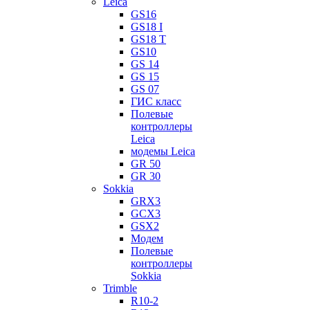
Leica
GS16
GS18 I
GS18 T
GS10
GS 14
GS 15
GS 07
ГИС класс
Полевые
контроллеры
Leica
модемы Leica
GR 50
GR 30
Sokkia
GRX3
GCX3
GSX2
Модем
Полевые
контроллеры
Sokkia
Trimble
R10-2