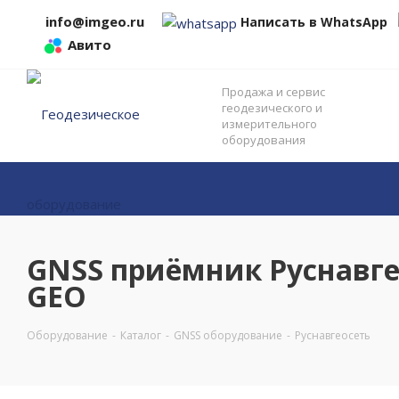
info@imgeo.ru
Написать в WhatsApp
Авито
Продажа и сервис
геодезического и
измерительного
оборудования
GNSS приёмник Руснавге
GEO
Оборудование
-
Каталог
-
GNSS оборудование
-
Руснавгеосеть