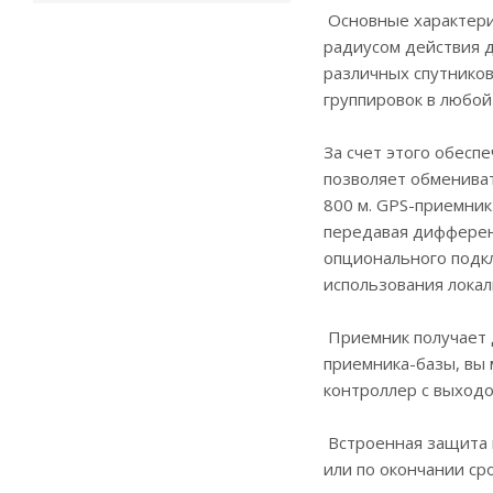
Основные характерис
радиусом действия д
различных спутников
группировок в любой
За счет этого обесп
позволяет обменива
800 м. GPS-приемник
передавая дифференц
опционального подк
использования локал
Приемник получает д
приемника-базы, вы 
контроллер с выходо
Встроенная защита 
или по окончании ср