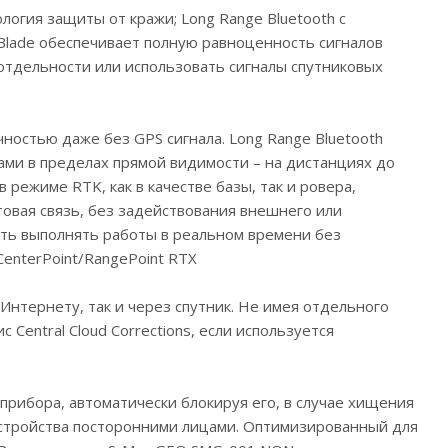
огия защиты от кражи; Long Range Bluetooth с
Blade обеспечивает полную равноценность сигналов
отдельности или использовать сигналы спутниковых
ностью даже без GPS сигнала. Long Range Bluetooth
ми в пределах прямой видимости – на дистанциях до
режиме RTK, как в качестве базы, так и ровера,
товая связь, без задействования внешнего или
ть выполнять работы в реальном времени без
CenterPoint/RangePoint RTX
Интернету, так и через спутник. Не имея отдельного
entral Cloud Corrections, если используется
ибора, автоматически блокируя его, в случае хищения
 устройства посторонними лицами. Оптимизированный для