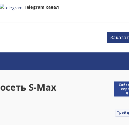
Telegram канал
Заказат
осеть S-Max
Cобс
сер
ц
Трейд