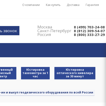
О компании
Как купить
Доставка
Гарантия
Москва
8 (499) 703-24-08
ь звонок
Санкт-Петербург
8 (812) 309-54-07
Россия
8 (800) 333-27-29
твенный
Юстировка
Юстировка
висный
тахеометра за 1
оптического нивелира
ентр
час
за 30 минут
-ин и выкуп геодезического оборудования по всей России