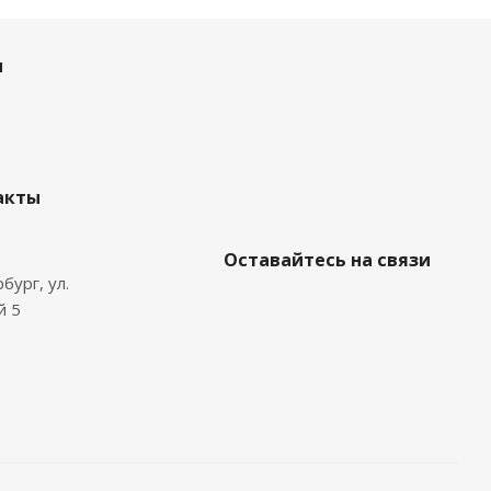
и
акты
Оставайтесь на связи
бург, ул.
й 5