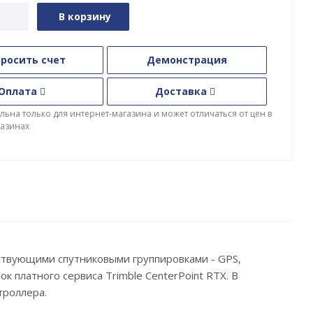
В корзину
росить счет
Демонстрация
Оплата
Доставка
льна только для интернет-магазина и может отличаться от цен в
азинах
твующими спутниковыми группировками - GPS,
к платного сервиса Trimble CenterPoint RTX. В
троллера.