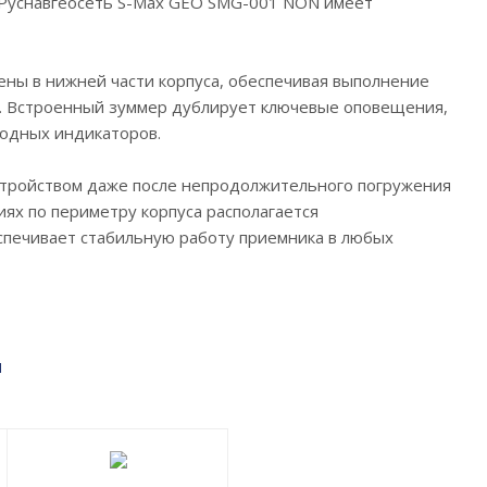
ик Руснавгеосеть S-Max GEO SMG-001 NON имеет
ны в нижней части корпуса, обеспечивая выполнение
ия. Встроенный зуммер дублирует ключевые оповещения,
иодных индикаторов.
устройством даже после непродолжительного погружения
ях по периметру корпуса располагается
спечивает стабильную работу приемника в любых
м