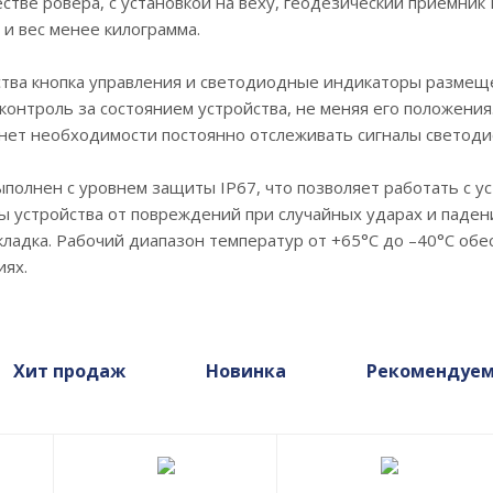
естве ровера, с установкой на веху, геодезический приемн
и вес менее килограмма.
тва кнопка управления и светодиодные индикаторы размеще
контроль за состоянием устройства, не меняя его положен
 нет необходимости постоянно отслеживать сигналы светод
полнен с уровнем защиты IP67, что позволяет работать с 
ы устройства от повреждений при случайных ударах и падени
адка. Рабочий диапазон температур от +65°С до –40°С обе
иях.
Хит продаж
Новинка
Рекомендуе