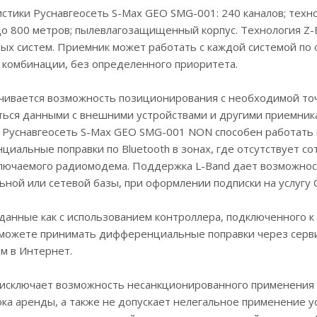
тики Руснавгеосеть S-Max GEO SMG-001: 240 каналов; технол
о 800 метров; пылевлагозащищенный корпус. Технология Z-
ых систем. Приемник может работать с каждой системой по 
 комбинации, без определенного приоритета.
ечивается возможность позиционирования с необходимой точ
ться данными с внешними устройствами и другими приемника
 Руснавгеосеть S-Max GEO SMG-001 NON способен работать в 
иальные поправки по Bluetooth в зонах, где отсутствует со
лючаемого радиомодема. Поддержка L-Band дает возможнос
ьной или сетевой базы, при оформлении подписки на услугу 
анные как с использованием контроллера, подключенного к 
можете принимать дифференциальные поправки через сервис C
м в Интернет.
исключает возможность несанкционированного применения пр
ока аренды, а также не допускает нелегальное применение