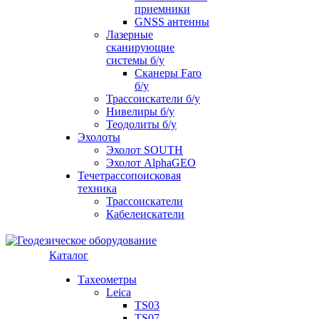
приемники
GNSS антенны
Лазерные
сканирующие
системы б/у
Сканеры Faro
б/у
Трассоискатели б/у
Нивелиры б/у
Теодолиты б/у
Эхолоты
Эхолот SOUTH
Эхолот AlphaGEO
Течетрассопоисковая
техника
Трассоискатели
Кабелеискатели
Каталог
Тахеометры
Leica
TS03
TS07