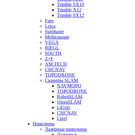
Trimble SX10
Trimble X12
Trimble SX12
Faro
Leica
Surphaser
Мобильные
VEGA
RIEGL
SOUTH
Z+F
AM.TECH
CHCNAV
TOPODRONE
Сканеры SLAM
NAVMOPO
TOPODRONE
RobotSLAM
OmniSLAM
LiGrip
CHCNAV
Lixel
Нивелиры
Лазерные нивелиры
Лазерные