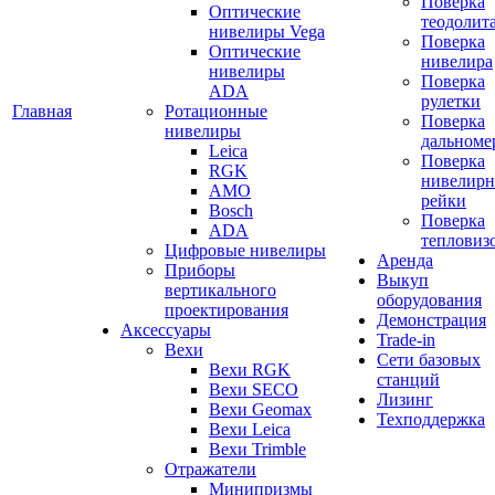
Поверка
Оптические
теодолит
нивелиры Vega
Поверка
Оптические
нивелира
нивелиры
Поверка
ADA
рулетки
Главная
Ротационные
Поверка
нивелиры
дальноме
Leica
Поверка
RGK
нивелир
AMO
рейки
Bosch
Поверка
ADA
тепловиз
Цифровые нивелиры
Аренда
Приборы
Выкуп
вертикального
оборудования
проектирования
Демонстрация
Аксессуары
Trade-in
Вехи
Сети базовых
Вехи RGK
станций
Вехи SECO
Лизинг
Вехи Geomax
Техподдержка
Вехи Leica
Вехи Trimble
Отражатели
Минипризмы