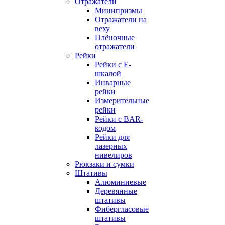
Отражатели
Минипризмы
Отражатели на
веху
Плёночные
отражатели
Рейки
Рейки с E-
шкалой
Инварные
рейки
Измерительные
рейки
Рейки с BAR-
кодом
Рейки для
лазерных
нивелиров
Рюкзаки и сумки
Штативы
Алюминиевые
Деревянные
штативы
Фибергласовые
штативы