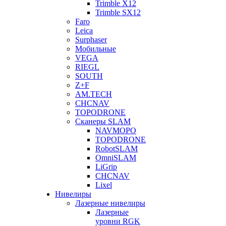
Trimble X12
Trimble SX12
Faro
Leica
Surphaser
Мобильные
VEGA
RIEGL
SOUTH
Z+F
AM.TECH
CHCNAV
TOPODRONE
Сканеры SLAM
NAVMOPO
TOPODRONE
RobotSLAM
OmniSLAM
LiGrip
CHCNAV
Lixel
Нивелиры
Лазерные нивелиры
Лазерные
уровни RGK