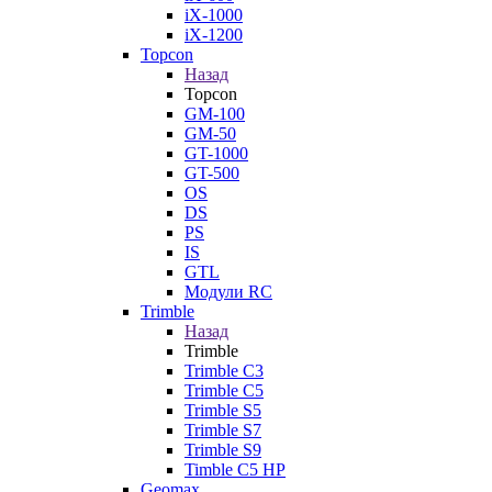
iX-1000
iX-1200
Topcon
Назад
Topcon
GM-100
GM-50
GT-1000
GT-500
OS
DS
PS
IS
GTL
Модули RC
Trimble
Назад
Trimble
Trimble C3
Trimble C5
Trimble S5
Trimble S7
Trimble S9
Timble C5 HP
Geomax