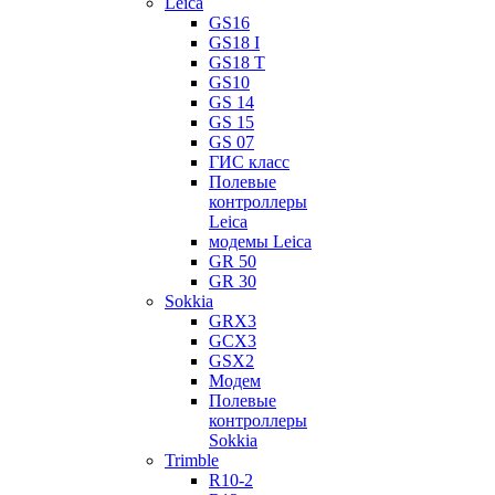
Leica
GS16
GS18 I
GS18 T
GS10
GS 14
GS 15
GS 07
ГИС класс
Полевые
контроллеры
Leica
модемы Leica
GR 50
GR 30
Sokkia
GRX3
GCX3
GSX2
Модем
Полевые
контроллеры
Sokkia
Trimble
R10-2