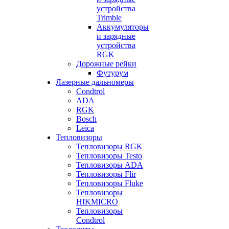
устройства
Trimble
Аккумуляторы
и зарядные
устройства
RGK
Дорожные рейки
Футурум
Лазерные дальномеры
Condtrol
ADA
RGK
Bosch
Leica
Тепловизоры
Тепловизоры RGK
Тепловизоры Testo
Тепловизоры ADA
Тепловизоры Flir
Тепловизоры Fluke
Тепловизоры
HIKMICRO
Тепловизоры
Condtrol