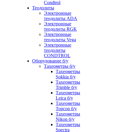
Condtrol
Теодолиты
Электронные
теодолиты ADA
Электронные
теодолиты RGK
Электронные
теодолиты Vega
Электронные
теодолиты
CONDTROL
Оборудование б/у
Тахеометры б/у
Тахеометры
Sokkia б/у
Тахеометры
Trimble б/у
Тахеометры
Leica б/у
Тахеометры
Topcon б/у
Тахеометры
Nikon б/у
Тахеометры
Spectra