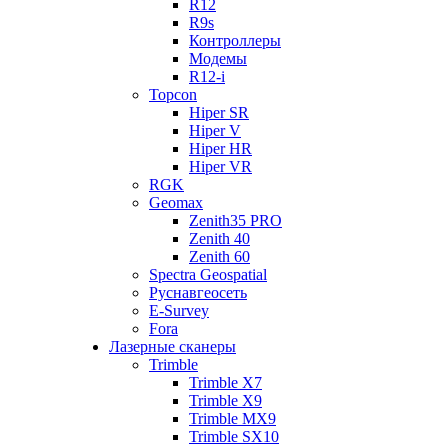
R12
R9s
Контроллеры
Модемы
R12-i
Topcon
Hiper SR
Hiper V
Hiper HR
Hiper VR
RGK
Geomax
Zenith35 PRO
Zenith 40
Zenith 60
Spectra Geospatial
Руснавгеосеть
E-Survey
Fora
Лазерные сканеры
Trimble
Trimble X7
Trimble X9
Trimble MX9
Trimble SX10