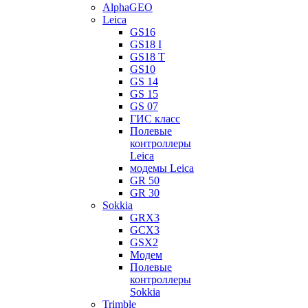
AlphaGEO
Leica
GS16
GS18 I
GS18 T
GS10
GS 14
GS 15
GS 07
ГИС класс
Полевые
контроллеры
Leica
модемы Leica
GR 50
GR 30
Sokkia
GRX3
GCX3
GSX2
Модем
Полевые
контроллеры
Sokkia
Trimble