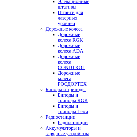
Элевационные
штативы
Штанги для
лазерных
уровней
Дорожные колеса
Дорожные
колеса RGK
Дорожные
колеса ADA
Дорожные
колеса
CONDTROL
Дорожные
колеса
РОСДОРТЕХ
Биподы и триподы
Биподы и
триподы RGK
Биподы и
триподы Leica
Радиостанции
Радиостанции
Аккумуляторы и
зарядные устройства