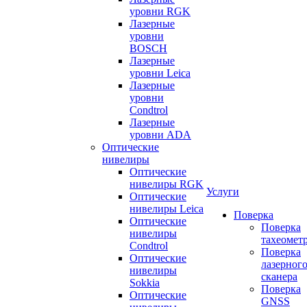
уровни RGK
Лазерные
уровни
BOSCH
Лазерные
уровни Leica
Лазерные
уровни
Condtrol
Лазерные
уровни ADA
Оптические
нивелиры
Оптические
нивелиры RGK
Услуги
Оптические
нивелиры Leica
Поверка
Оптические
Поверка
нивелиры
тахеомет
Condtrol
Поверка
Оптические
лазерног
нивелиры
сканера
Sokkia
Поверка
Оптические
GNSS