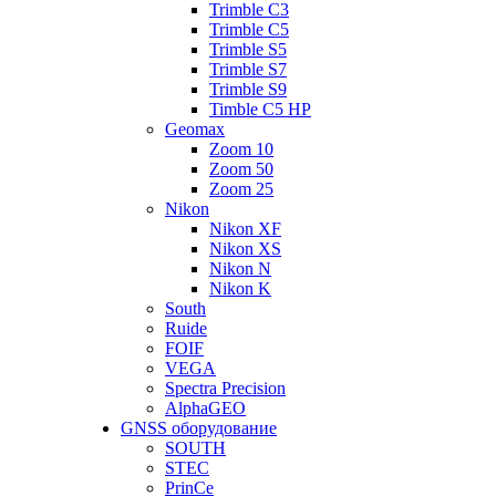
Trimble C3
Trimble C5
Trimble S5
Trimble S7
Trimble S9
Timble C5 HP
Geomax
Zoom 10
Zoom 50
Zoom 25
Nikon
Nikon XF
Nikon XS
Nikon N
Nikon K
South
Ruide
FOIF
VEGA
Spectra Precision
AlphaGEO
GNSS оборудование
SOUTH
STEC
PrinCe