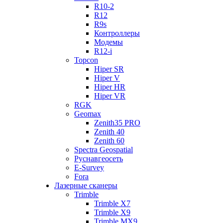
R10-2
R12
R9s
Контроллеры
Модемы
R12-i
Topcon
Hiper SR
Hiper V
Hiper HR
Hiper VR
RGK
Geomax
Zenith35 PRO
Zenith 40
Zenith 60
Spectra Geospatial
Руснавгеосеть
E-Survey
Fora
Лазерные сканеры
Trimble
Trimble X7
Trimble X9
Trimble MX9