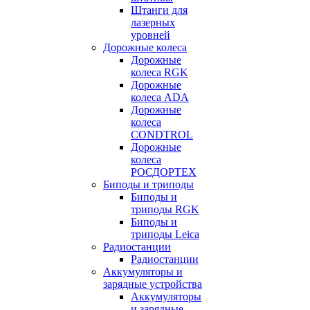
Штанги для
лазерных
уровней
Дорожные колеса
Дорожные
колеса RGK
Дорожные
колеса ADA
Дорожные
колеса
CONDTROL
Дорожные
колеса
РОСДОРТЕХ
Биподы и триподы
Биподы и
триподы RGK
Биподы и
триподы Leica
Радиостанции
Радиостанции
Аккумуляторы и
зарядные устройства
Аккумуляторы
и зарядные