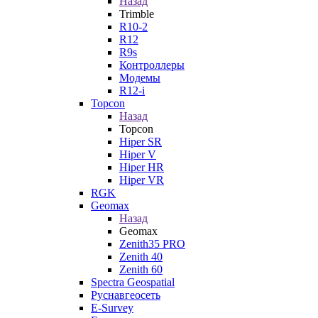
Назад
Trimble
R10-2
R12
R9s
Контроллеры
Модемы
R12-i
Topcon
Назад
Topcon
Hiper SR
Hiper V
Hiper HR
Hiper VR
RGK
Geomax
Назад
Geomax
Zenith35 PRO
Zenith 40
Zenith 60
Spectra Geospatial
Руснавгеосеть
E-Survey