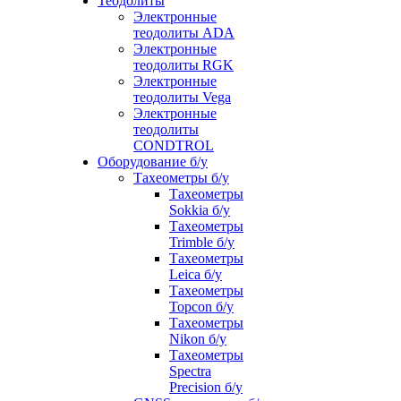
Теодолиты
Электронные
теодолиты ADA
Электронные
теодолиты RGK
Электронные
теодолиты Vega
Электронные
теодолиты
CONDTROL
Оборудование б/у
Тахеометры б/у
Тахеометры
Sokkia б/у
Тахеометры
Trimble б/у
Тахеометры
Leica б/у
Тахеометры
Topcon б/у
Тахеометры
Nikon б/у
Тахеометры
Spectra
Precision б/у