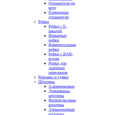
Отражатели на
веху
Плёночные
отражатели
Рейки
Рейки с E-
шкалой
Инварные
рейки
Измерительные
рейки
Рейки с BAR-
кодом
Рейки для
лазерных
нивелиров
Рюкзаки и сумки
Штативы
Алюминиевые
Деревянные
штативы
Фибергласовые
штативы
Элевационные
штативы