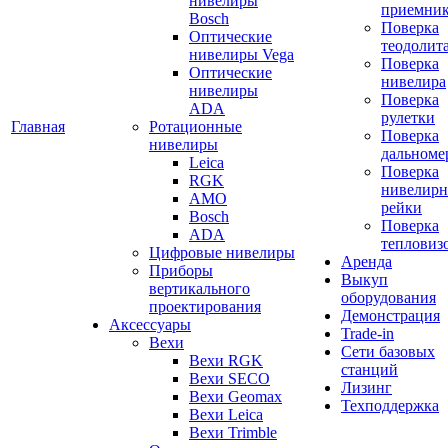
нивелиры
приемни
Bosch
Поверка
Оптические
теодолит
нивелиры Vega
Поверка
Оптические
нивелира
нивелиры
Поверка
ADA
рулетки
Главная
Ротационные
Поверка
нивелиры
дальноме
Leica
Поверка
RGK
нивелир
AMO
рейки
Bosch
Поверка
ADA
тепловиз
Цифровые нивелиры
Аренда
Приборы
Выкуп
вертикального
оборудования
проектирования
Демонстрация
Аксессуары
Trade-in
Вехи
Сети базовых
Вехи RGK
станций
Вехи SECO
Лизинг
Вехи Geomax
Техподдержка
Вехи Leica
Вехи Trimble