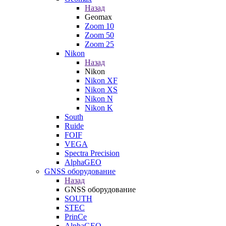
Назад
Geomax
Zoom 10
Zoom 50
Zoom 25
Nikon
Назад
Nikon
Nikon XF
Nikon XS
Nikon N
Nikon K
South
Ruide
FOIF
VEGA
Spectra Precision
AlphaGEO
GNSS оборудование
Назад
GNSS оборудование
SOUTH
STEC
PrinCe
AlphaGEO