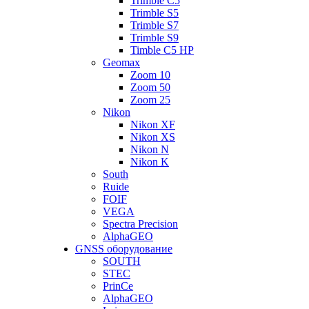
Trimble C5
Trimble S5
Trimble S7
Trimble S9
Timble C5 HP
Geomax
Zoom 10
Zoom 50
Zoom 25
Nikon
Nikon XF
Nikon XS
Nikon N
Nikon K
South
Ruide
FOIF
VEGA
Spectra Precision
AlphaGEO
GNSS оборудование
SOUTH
STEC
PrinCe
AlphaGEO