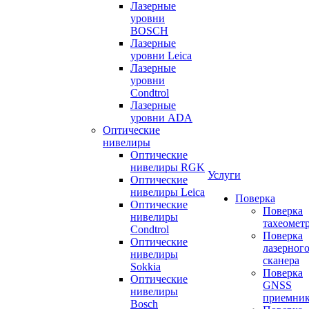
Лазерные
уровни
BOSCH
Лазерные
уровни Leica
Лазерные
уровни
Condtrol
Лазерные
уровни ADA
Оптические
нивелиры
Оптические
нивелиры RGK
Услуги
Оптические
нивелиры Leica
Поверка
Оптические
Поверка
нивелиры
тахеомет
Condtrol
Поверка
Оптические
лазерног
нивелиры
сканера
Sokkia
Поверка
Оптические
GNSS
нивелиры
приемни
Bosch