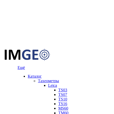
Ещё
Каталог
Тахеометры
Leica
TS03
TS07
TS10
TS16
MS60
TM60