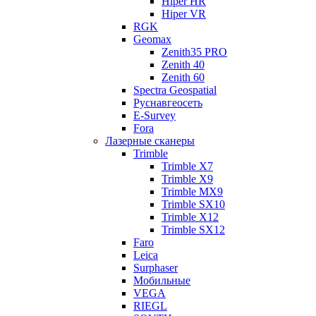
Hiper HR
Hiper VR
RGK
Geomax
Zenith35 PRO
Zenith 40
Zenith 60
Spectra Geospatial
Руснавгеосеть
E-Survey
Fora
Лазерные сканеры
Trimble
Trimble X7
Trimble X9
Trimble MX9
Trimble SX10
Trimble X12
Trimble SX12
Faro
Leica
Surphaser
Мобильные
VEGA
RIEGL