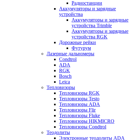
Радиостанции
Аккумуляторы и зарядные
устройства
Аккумуляторы и зарядные
устройства Trimble
Аккумуляторы и зарядные
устройства RGK
Дорожные рейки
Футурум
Лазерные дальномеры
Condtrol
ADA
RGK
Bosch
Leica
Тепловизоры
Тепловизоры RGK
Тепловизоры Testo
Тепловизоры ADA
Тепловизоры Flir
Тепловизоры Fluke
Тепловизоры HIKMICRO
Тепловизоры Condtrol
Теодолиты
Электронные теодолиты ADA