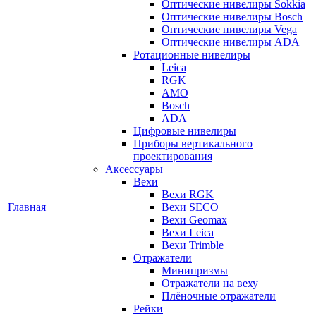
Оптические нивелиры Sokkia
Оптические нивелиры Bosch
Оптические нивелиры Vega
Оптические нивелиры ADA
Ротационные нивелиры
Leica
RGK
AMO
Bosch
ADA
Цифровые нивелиры
Приборы вертикального
проектирования
Аксессуары
Вехи
Вехи RGK
Главная
Вехи SECO
Вехи Geomax
Вехи Leica
Вехи Trimble
Отражатели
Минипризмы
Отражатели на веху
Плёночные отражатели
Рейки