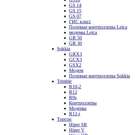
GS 14
GS 15
GS 07
ГИС класс
Полевые контроллеры Leica
модемы Leica
GR 50
GR 30
Sokkia
GRX3
GCX3
GSX2
Модем
Полевые контроллеры Sokkia
Trimble
R10-2
R12
R9s
Контроллеры
Модемы
R12-i
Topcon
Hiper SR
Hiper V