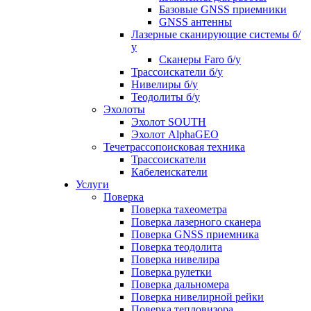
Базовые GNSS приемники
GNSS антенны
Лазерные сканирующие системы б/
у
Сканеры Faro б/у
Трассоискатели б/у
Нивелиры б/у
Теодолиты б/у
Эхолоты
Эхолот SOUTH
Эхолот AlphaGEO
Течетрассопоисковая техника
Трассоискатели
Кабелеискатели
Услуги
Поверка
Поверка тахеометра
Поверка лазерного сканера
Поверка GNSS приемника
Поверка теодолита
Поверка нивелира
Поверка рулетки
Поверка дальномера
Поверка нивелирной рейки
Поверка тепловизора