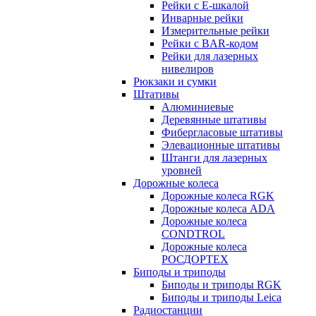
Рейки с E-шкалой
Инварные рейки
Измерительные рейки
Рейки с BAR-кодом
Рейки для лазерных
нивелиров
Рюкзаки и сумки
Штативы
Алюминиевые
Деревянные штативы
Фибергласовые штативы
Элевационные штативы
Штанги для лазерных
уровней
Дорожные колеса
Дорожные колеса RGK
Дорожные колеса ADA
Дорожные колеса
CONDTROL
Дорожные колеса
РОСДОРТЕХ
Биподы и триподы
Биподы и триподы RGK
Биподы и триподы Leica
Радиостанции