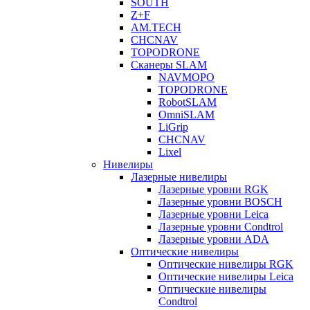
SOUTH
Z+F
AM.TECH
CHCNAV
TOPODRONE
Сканеры SLAM
NAVMOPO
TOPODRONE
RobotSLAM
OmniSLAM
LiGrip
CHCNAV
Lixel
Нивелиры
Лазерные нивелиры
Лазерные уровни RGK
Лазерные уровни BOSCH
Лазерные уровни Leica
Лазерные уровни Condtrol
Лазерные уровни ADA
Оптические нивелиры
Оптические нивелиры RGK
Оптические нивелиры Leica
Оптические нивелиры
Condtrol