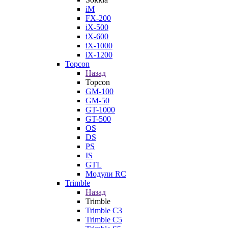
iM
FX-200
iX-500
iX-600
iX-1000
iX-1200
Topcon
Назад
Topcon
GM-100
GM-50
GT-1000
GT-500
OS
DS
PS
IS
GTL
Модули RC
Trimble
Назад
Trimble
Trimble C3
Trimble C5