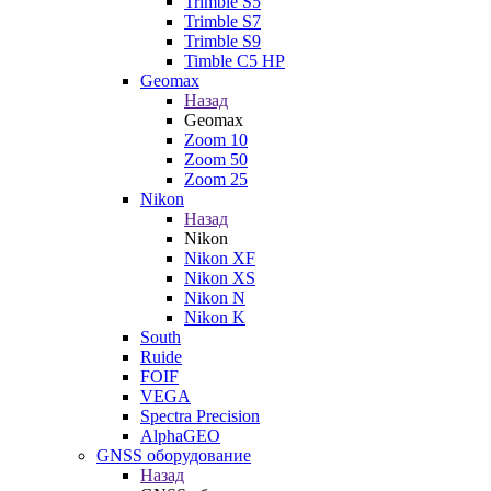
Trimble S5
Trimble S7
Trimble S9
Timble C5 HP
Geomax
Назад
Geomax
Zoom 10
Zoom 50
Zoom 25
Nikon
Назад
Nikon
Nikon XF
Nikon XS
Nikon N
Nikon K
South
Ruide
FOIF
VEGA
Spectra Precision
AlphaGEO
GNSS оборудование
Назад