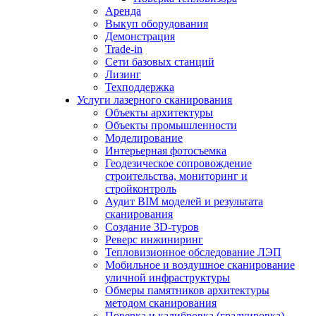
Аренда
Выкуп оборудования
Демонстрация
Trade-in
Сети базовых станций
Лизинг
Техподдержка
Услуги лазерного сканирования
Объекты архитектуры
Объекты промышленности
Моделирование
Интерьерная фотосъемка
Геодезическое сопровождение
строительства, мониторинг и
стройконтроль
Аудит BIM моделей и результата
сканирования
Создание 3D-туров
Реверс инжиниринг
Тепловизионное обследование ЛЭП
Мобильное и воздушное сканирование
уличной инфраструктуры
Обмеры памятников архитектуры
методом сканирования
Поверка и калибровка (градуировка)