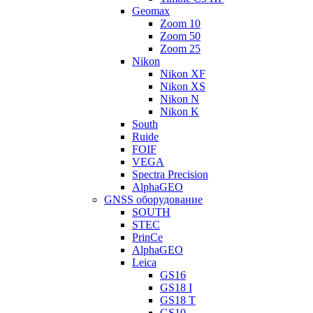
Geomax
Zoom 10
Zoom 50
Zoom 25
Nikon
Nikon XF
Nikon XS
Nikon N
Nikon K
South
Ruide
FOIF
VEGA
Spectra Precision
AlphaGEO
GNSS оборудование
SOUTH
STEC
PrinCe
AlphaGEO
Leica
GS16
GS18 I
GS18 T
GS10