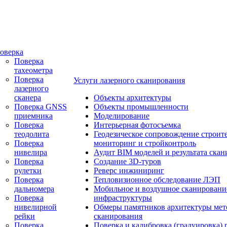
оверка
Поверка
тахеометра
Поверка
Услуги лазерного сканирования
лазерного
сканера
Объекты архитектуры
Поверка GNSS
Объекты промышленности
приемника
Моделирование
Поверка
Интерьерная фотосъемка
теодолита
Геодезическое сопровождение строите
Поверка
мониторинг и стройконтроль
нивелира
Аудит BIM моделей и результата ска
Поверка
Создание 3D-туров
рулетки
Реверс инжиниринг
Поверка
Тепловизионное обследование ЛЭП
дальномера
Мобильное и воздушное сканировани
Поверка
инфраструктуры
нивелирной
Обмеры памятников архитектуры ме
рейки
сканирования
Поверка
Поверка и калибровка (градуировка) 