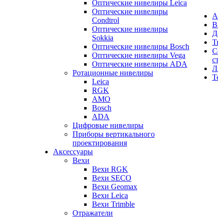
Оптические нивелиры Leica
Оптические нивелиры
А
Condtrol
В
Оптические нивелиры
Д
Sokkia
T
Оптические нивелиры Bosch
С
Оптические нивелиры Vega
с
Оптические нивелиры ADA
Л
Ротационные нивелиры
Т
Leica
RGK
AMO
Bosch
ADA
Цифровые нивелиры
Приборы вертикального
проектирования
Аксессуары
Вехи
Вехи RGK
Вехи SECO
Вехи Geomax
Вехи Leica
Вехи Trimble
Отражатели