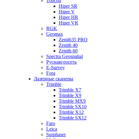
Topcon
Hiper SR
Hiper V
Hiper HR
Hiper VR
RGK
Geomax
Zenith35 PRO
Zenith 40
Zenith 60
Spectra Geospatial
Руснавгеосеть
E-Survey
Fora
Лазерные сканеры
Trimble
Trimble X7
Trimble X9
Trimble MX9
Trimble SX10
Trimble X12
Trimble SX12
Faro
Leica
Surphaser