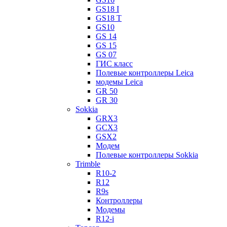
GS18 I
GS18 T
GS10
GS 14
GS 15
GS 07
ГИС класс
Полевые контроллеры Leica
модемы Leica
GR 50
GR 30
Sokkia
GRX3
GCX3
GSX2
Модем
Полевые контроллеры Sokkia
Trimble
R10-2
R12
R9s
Контроллеры
Модемы
R12-i