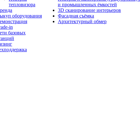
тепловизора
и промышленных ёмкостей
ренда
3D сканирование интерьеров
ыкуп оборудования
Фасадная съёмка
емонстрация
Архитектурный обмер
rade-in
ети базовых
танций
изинг
ехподдержка