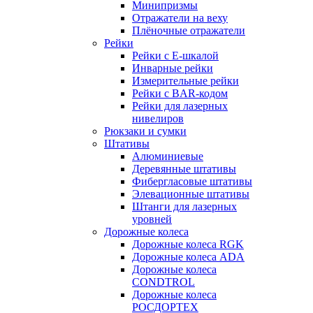
Минипризмы
Отражатели на веху
Плёночные отражатели
Рейки
Рейки с E-шкалой
Инварные рейки
Измерительные рейки
Рейки с BAR-кодом
Рейки для лазерных
нивелиров
Рюкзаки и сумки
Штативы
Алюминиевые
Деревянные штативы
Фибергласовые штативы
Элевационные штативы
Штанги для лазерных
уровней
Дорожные колеса
Дорожные колеса RGK
Дорожные колеса ADA
Дорожные колеса
CONDTROL
Дорожные колеса
РОСДОРТЕХ