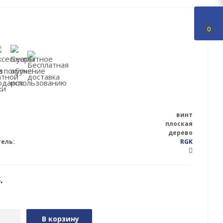
0
винт
плоская
дерево
ель:
RGK
.
В корзину