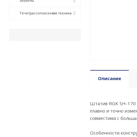
Эхолоты
Течетрассопоисковая техника
Описание
Штатив RGK SH-170 д
плавно и точно изме
совместима с больш
Особенности констру