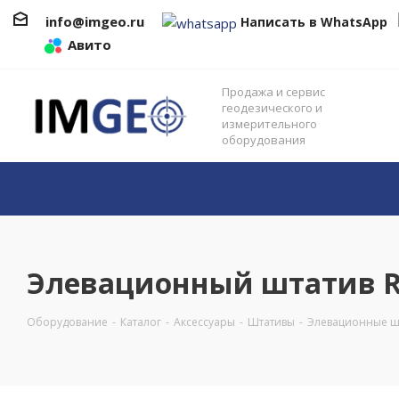
info@imgeo.ru
Написать в WhatsApp
Авито
Продажа и сервис
геодезического и
измерительного
оборудования
Элевационный штатив R
Оборудование
-
Каталог
-
Аксессуары
-
Штативы
-
Элевационные ш