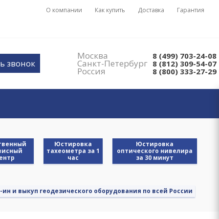
О компании
Как купить
Доставка
Гарантия
Москва
8 (499) 703-24-08
ь звонок
Санкт-Петербург
8 (812) 309-54-07
Россия
8 (800) 333-27-29
твенный
Юстировка
Юстировка
висный
тахеометра за 1
оптического нивелира
ентр
час
за 30 минут
-ин и выкуп геодезического оборудования по всей России