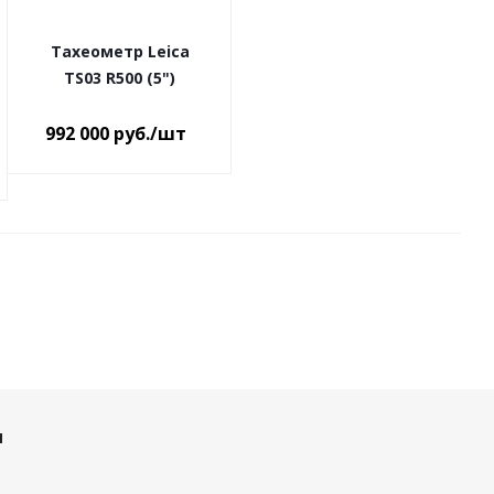
Тахеометр Leica
TS03 R500 (5")
992 000
руб.
/шт
и