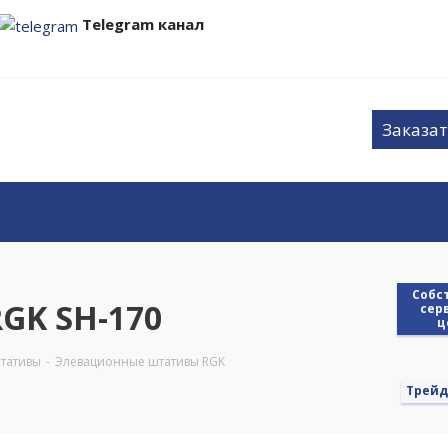
Telegram канал
Заказат
Cобс
GK SH-170
сер
ц
тативы
-
Элевационные штативы RGK
Трейд