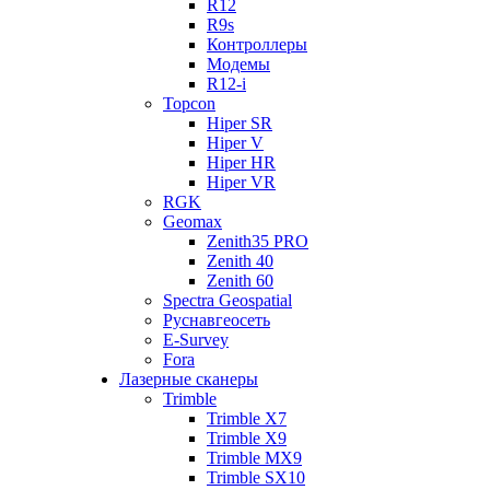
R12
R9s
Контроллеры
Модемы
R12-i
Topcon
Hiper SR
Hiper V
Hiper HR
Hiper VR
RGK
Geomax
Zenith35 PRO
Zenith 40
Zenith 60
Spectra Geospatial
Руснавгеосеть
E-Survey
Fora
Лазерные сканеры
Trimble
Trimble X7
Trimble X9
Trimble MX9
Trimble SX10