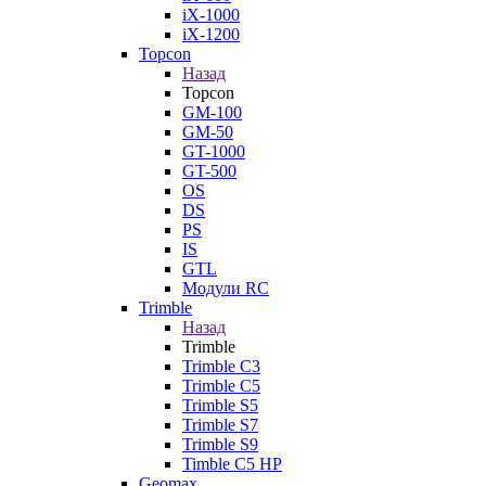
iX-1000
iX-1200
Topcon
Назад
Topcon
GM-100
GM-50
GT-1000
GT-500
OS
DS
PS
IS
GTL
Модули RC
Trimble
Назад
Trimble
Trimble C3
Trimble C5
Trimble S5
Trimble S7
Trimble S9
Timble C5 HP
Geomax