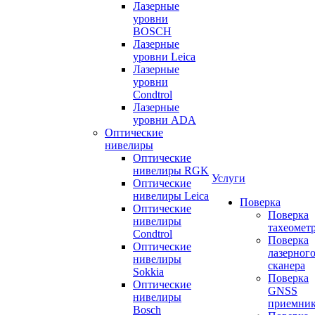
Лазерные
уровни
BOSCH
Лазерные
уровни Leica
Лазерные
уровни
Condtrol
Лазерные
уровни ADA
Оптические
нивелиры
Оптические
нивелиры RGK
Услуги
Оптические
нивелиры Leica
Поверка
Оптические
Поверка
нивелиры
тахеомет
Condtrol
Поверка
Оптические
лазерног
нивелиры
сканера
Sokkia
Поверка
Оптические
GNSS
нивелиры
приемни
Bosch