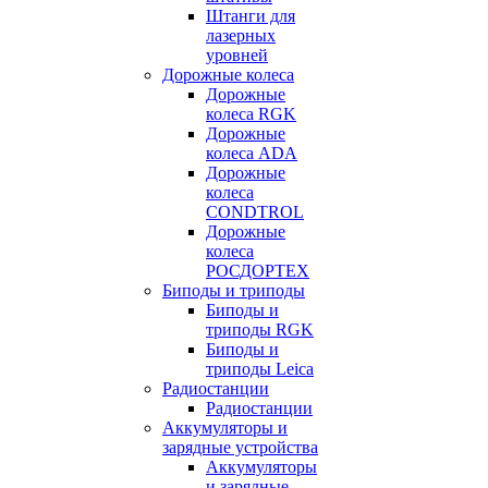
Штанги для
лазерных
уровней
Дорожные колеса
Дорожные
колеса RGK
Дорожные
колеса ADA
Дорожные
колеса
CONDTROL
Дорожные
колеса
РОСДОРТЕХ
Биподы и триподы
Биподы и
триподы RGK
Биподы и
триподы Leica
Радиостанции
Радиостанции
Аккумуляторы и
зарядные устройства
Аккумуляторы
и зарядные