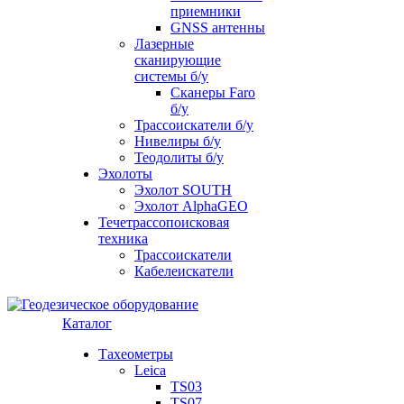
приемники
GNSS антенны
Лазерные
сканирующие
системы б/у
Сканеры Faro
б/у
Трассоискатели б/у
Нивелиры б/у
Теодолиты б/у
Эхолоты
Эхолот SOUTH
Эхолот AlphaGEO
Течетрассопоисковая
техника
Трассоискатели
Кабелеискатели
Каталог
Тахеометры
Leica
TS03
TS07