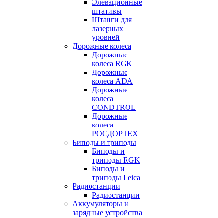
Элевационные
штативы
Штанги для
лазерных
уровней
Дорожные колеса
Дорожные
колеса RGK
Дорожные
колеса ADA
Дорожные
колеса
CONDTROL
Дорожные
колеса
РОСДОРТЕХ
Биподы и триподы
Биподы и
триподы RGK
Биподы и
триподы Leica
Радиостанции
Радиостанции
Аккумуляторы и
зарядные устройства