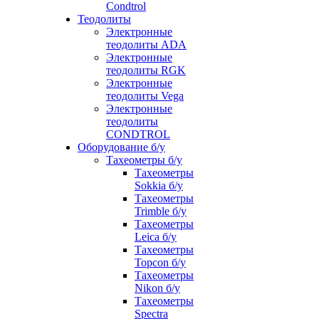
Condtrol
Теодолиты
Электронные
теодолиты ADA
Электронные
теодолиты RGK
Электронные
теодолиты Vega
Электронные
теодолиты
CONDTROL
Оборудование б/у
Тахеометры б/у
Тахеометры
Sokkia б/у
Тахеометры
Trimble б/у
Тахеометры
Leica б/у
Тахеометры
Topcon б/у
Тахеометры
Nikon б/у
Тахеометры
Spectra