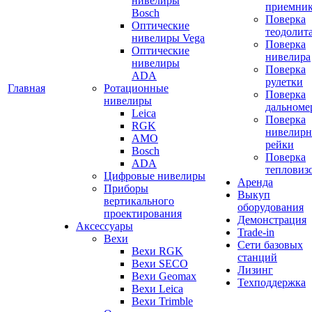
нивелиры
приемни
Bosch
Поверка
Оптические
теодолит
нивелиры Vega
Поверка
Оптические
нивелира
нивелиры
Поверка
ADA
рулетки
Главная
Ротационные
Поверка
нивелиры
дальноме
Leica
Поверка
RGK
нивелир
AMO
рейки
Bosch
Поверка
ADA
тепловиз
Цифровые нивелиры
Аренда
Приборы
Выкуп
вертикального
оборудования
проектирования
Демонстрация
Аксессуары
Trade-in
Вехи
Сети базовых
Вехи RGK
станций
Вехи SECO
Лизинг
Вехи Geomax
Техподдержка
Вехи Leica
Вехи Trimble