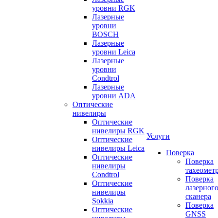
уровни RGK
Лазерные
уровни
BOSCH
Лазерные
уровни Leica
Лазерные
уровни
Condtrol
Лазерные
уровни ADA
Оптические
нивелиры
Оптические
нивелиры RGK
Услуги
Оптические
нивелиры Leica
Поверка
Оптические
Поверка
нивелиры
тахеомет
Condtrol
Поверка
Оптические
лазерног
нивелиры
сканера
Sokkia
Поверка
Оптические
GNSS