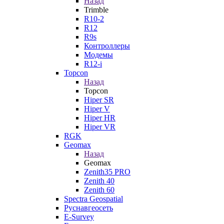
Назад
Trimble
R10-2
R12
R9s
Контроллеры
Модемы
R12-i
Topcon
Назад
Topcon
Hiper SR
Hiper V
Hiper HR
Hiper VR
RGK
Geomax
Назад
Geomax
Zenith35 PRO
Zenith 40
Zenith 60
Spectra Geospatial
Руснавгеосеть
E-Survey