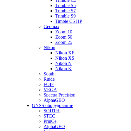
Trimble C5
Trimble S5
Trimble S7
Trimble S9
Timble C5 HP
Geomax
Zoom 10
Zoom 50
Zoom 25
Nikon
Nikon XF
Nikon XS
Nikon N
Nikon K
South
Ruide
FOIF
VEGA
Spectra Precision
AlphaGEO
GNSS оборудование
SOUTH
STEC
PrinCe
AlphaGEO