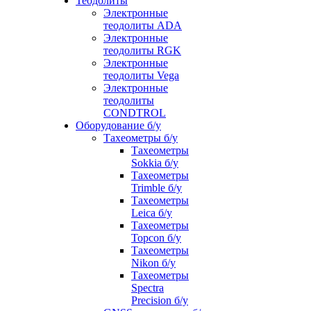
Теодолиты
Электронные
теодолиты ADA
Электронные
теодолиты RGK
Электронные
теодолиты Vega
Электронные
теодолиты
CONDTROL
Оборудование б/у
Тахеометры б/у
Тахеометры
Sokkia б/у
Тахеометры
Trimble б/у
Тахеометры
Leica б/у
Тахеометры
Topcon б/у
Тахеометры
Nikon б/у
Тахеометры
Spectra
Precision б/у