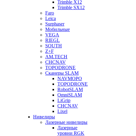
Trimble X12
Trimble SX12
Faro
Leica
Surphaser
Мобильные
VEGA
RIEGL
SOUTH
Z+F
AM.TECH
CHCNAV
TOPODRONE
Сканеры SLAM
NAVMOPO
TOPODRONE
RobotSLAM
OmniSLAM
LiGrip
CHCNAV
Lixel
Нивелиры
Лазерные нивелиры
Лазерные
уровни RGK