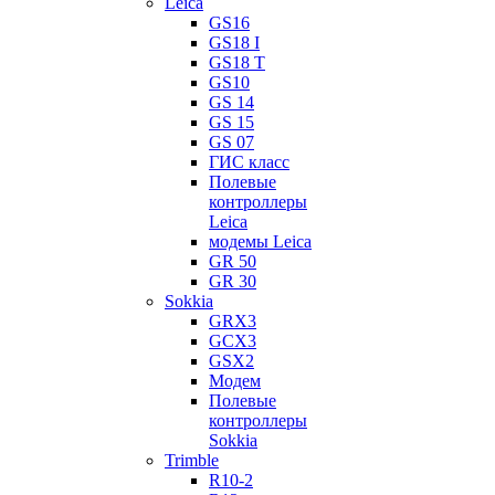
Leica
GS16
GS18 I
GS18 T
GS10
GS 14
GS 15
GS 07
ГИС класс
Полевые
контроллеры
Leica
модемы Leica
GR 50
GR 30
Sokkia
GRX3
GCX3
GSX2
Модем
Полевые
контроллеры
Sokkia
Trimble
R10-2