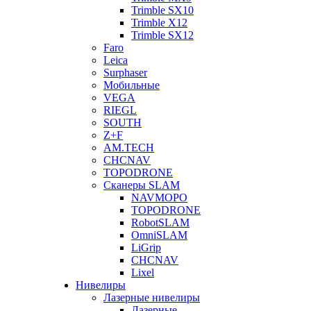
Trimble SX10
Trimble X12
Trimble SX12
Faro
Leica
Surphaser
Мобильные
VEGA
RIEGL
SOUTH
Z+F
AM.TECH
CHCNAV
TOPODRONE
Сканеры SLAM
NAVMOPO
TOPODRONE
RobotSLAM
OmniSLAM
LiGrip
CHCNAV
Lixel
Нивелиры
Лазерные нивелиры
Лазерные