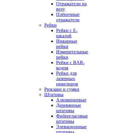
Отражатели на
веху
Плёночные
отражатели
Рейки
Рейки с E-
шкалой
Инварные
рейки
Измерительные
рейки
Рейки с BAR-
кодом
Рейки для
лазерных
нивелиров
Рюкзаки и сумки
Штативы
Алюминиевые
Деревянные
штативы
Фибергласовые
штативы
Элевационные
штативы