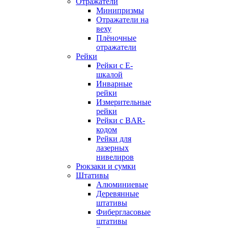
Отражатели
Минипризмы
Отражатели на
веху
Плёночные
отражатели
Рейки
Рейки с E-
шкалой
Инварные
рейки
Измерительные
рейки
Рейки с BAR-
кодом
Рейки для
лазерных
нивелиров
Рюкзаки и сумки
Штативы
Алюминиевые
Деревянные
штативы
Фибергласовые
штативы