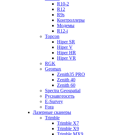
R10-2
R12
R9s
Контроллеры
Модемы
R12-i
Topcon
Hiper SR
Hiper V
Hiper HR
Hiper VR
RGK
Geomax
Zenith35 PRO
Zenith 40
Zenith 60
Spectra Geospatial
Руснавгеосеть
E-Survey
Fora
Лазерные сканеры
Trimble
Trimble X7
Trimble X9
Trimble MX9