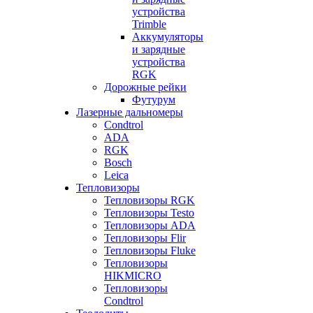
устройства
Trimble
Аккумуляторы
и зарядные
устройства
RGK
Дорожные рейки
Футурум
Лазерные дальномеры
Condtrol
ADA
RGK
Bosch
Leica
Тепловизоры
Тепловизоры RGK
Тепловизоры Testo
Тепловизоры ADA
Тепловизоры Flir
Тепловизоры Fluke
Тепловизоры
HIKMICRO
Тепловизоры
Condtrol