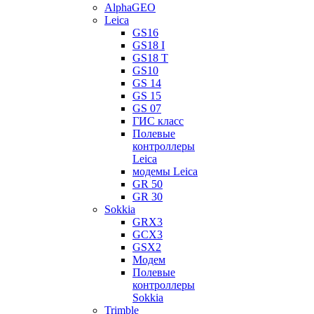
AlphaGEO
Leica
GS16
GS18 I
GS18 T
GS10
GS 14
GS 15
GS 07
ГИС класс
Полевые
контроллеры
Leica
модемы Leica
GR 50
GR 30
Sokkia
GRX3
GCX3
GSX2
Модем
Полевые
контроллеры
Sokkia
Trimble