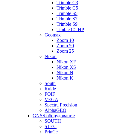
Trimble C3
Trimble C5
Trimble S5
Trimble S7
Trimble S9
Timble C5 HP
Geomax
Zoom 10
Zoom 50
Zoom 25
Nikon
Nikon XF
Nikon XS
Nikon N
Nikon K
South
Ruide
FOIF
VEGA
Spectra Precision
AlphaGEO
GNSS оборудование
SOUTH
STEC
PrinCe