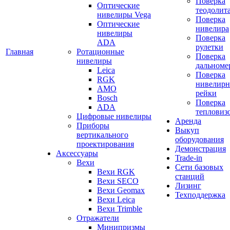
Поверка
Оптические
теодолит
нивелиры Vega
Поверка
Оптические
нивелира
нивелиры
Поверка
ADA
рулетки
Главная
Ротационные
Поверка
нивелиры
дальноме
Leica
Поверка
RGK
нивелир
AMO
рейки
Bosch
Поверка
ADA
тепловиз
Цифровые нивелиры
Аренда
Приборы
Выкуп
вертикального
оборудования
проектирования
Демонстрация
Аксессуары
Trade-in
Вехи
Сети базовых
Вехи RGK
станций
Вехи SECO
Лизинг
Вехи Geomax
Техподдержка
Вехи Leica
Вехи Trimble
Отражатели
Минипризмы