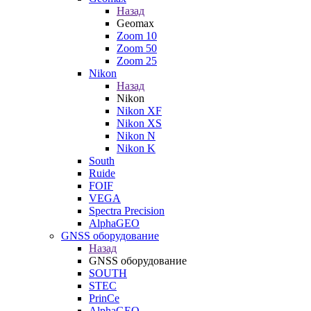
Назад
Geomax
Zoom 10
Zoom 50
Zoom 25
Nikon
Назад
Nikon
Nikon XF
Nikon XS
Nikon N
Nikon K
South
Ruide
FOIF
VEGA
Spectra Precision
AlphaGEO
GNSS оборудование
Назад
GNSS оборудование
SOUTH
STEC
PrinCe
AlphaGEO