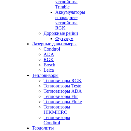
устройства
Trimble
Аккумуляторы
и зарядные
устройства
RGK
Дорожные рейки
Футурум
Лазерные дальномеры
Condtrol
ADA
RGK
Bosch
Leica
Тепловизоры
Тепловизоры RGK
Тепловизоры Testo
Тепловизоры ADA
Тепловизоры Flir
Тепловизоры Fluke
Тепловизоры
HIKMICRO
Тепловизоры
Condtrol
Теодолиты