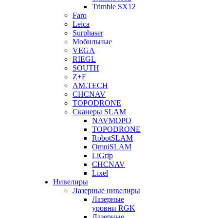
Trimble SX12
Faro
Leica
Surphaser
Мобильные
VEGA
RIEGL
SOUTH
Z+F
AM.TECH
CHCNAV
TOPODRONE
Сканеры SLAM
NAVMOPO
TOPODRONE
RobotSLAM
OmniSLAM
LiGrip
CHCNAV
Lixel
Нивелиры
Лазерные нивелиры
Лазерные
уровни RGK
Лазерные