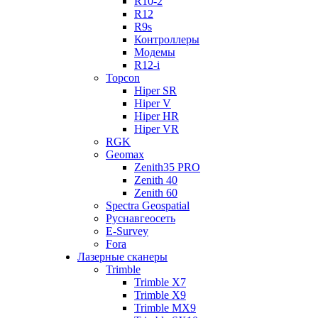
R10-2
R12
R9s
Контроллеры
Модемы
R12-i
Topcon
Hiper SR
Hiper V
Hiper HR
Hiper VR
RGK
Geomax
Zenith35 PRO
Zenith 40
Zenith 60
Spectra Geospatial
Руснавгеосеть
E-Survey
Fora
Лазерные сканеры
Trimble
Trimble X7
Trimble X9
Trimble MX9