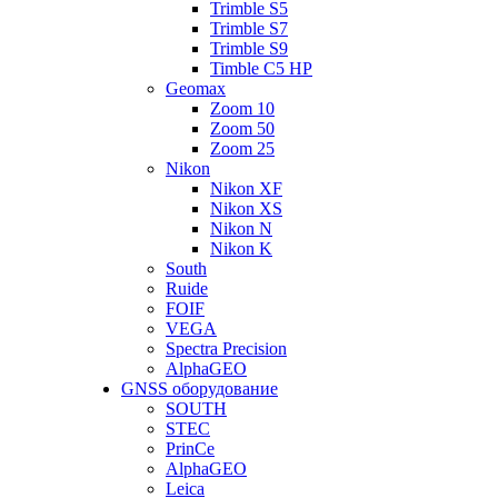
Trimble S5
Trimble S7
Trimble S9
Timble C5 HP
Geomax
Zoom 10
Zoom 50
Zoom 25
Nikon
Nikon XF
Nikon XS
Nikon N
Nikon K
South
Ruide
FOIF
VEGA
Spectra Precision
AlphaGEO
GNSS оборудование
SOUTH
STEC
PrinCe
AlphaGEO
Leica