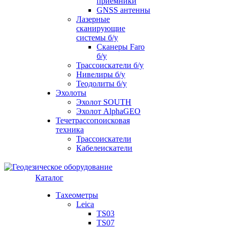
приемники
GNSS антенны
Лазерные
сканирующие
системы б/у
Сканеры Faro
б/у
Трассоискатели б/у
Нивелиры б/у
Теодолиты б/у
Эхолоты
Эхолот SOUTH
Эхолот AlphaGEO
Течетрассопоисковая
техника
Трассоискатели
Кабелеискатели
Каталог
Тахеометры
Leica
TS03
TS07