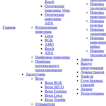
Bosch
Поверка
Оптические
теодолит
нивелиры Vega
Поверка
Оптические
нивелира
нивелиры
Поверка
ADA
рулетки
Главная
Ротационные
Поверка
нивелиры
дальноме
Leica
Поверка
RGK
нивелир
AMO
рейки
Bosch
Поверка
ADA
тепловиз
Цифровые нивелиры
Аренда
Приборы
Выкуп
вертикального
оборудования
проектирования
Демонстрация
Аксессуары
Trade-in
Вехи
Сети базовых
Вехи RGK
станций
Вехи SECO
Лизинг
Вехи Geomax
Техподдержка
Вехи Leica
Вехи Trimble
Отражатели