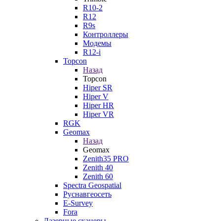
R10-2
R12
R9s
Контроллеры
Модемы
R12-i
Topcon
Назад
Topcon
Hiper SR
Hiper V
Hiper HR
Hiper VR
RGK
Geomax
Назад
Geomax
Zenith35 PRO
Zenith 40
Zenith 60
Spectra Geospatial
Руснавгеосеть
E-Survey
Fora
Лазерные сканеры