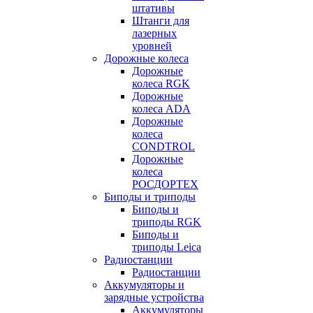
штативы
Штанги для
лазерных
уровней
Дорожные колеса
Дорожные
колеса RGK
Дорожные
колеса ADA
Дорожные
колеса
CONDTROL
Дорожные
колеса
РОСДОРТЕХ
Биподы и триподы
Биподы и
триподы RGK
Биподы и
триподы Leica
Радиостанции
Радиостанции
Аккумуляторы и
зарядные устройства
Аккумуляторы