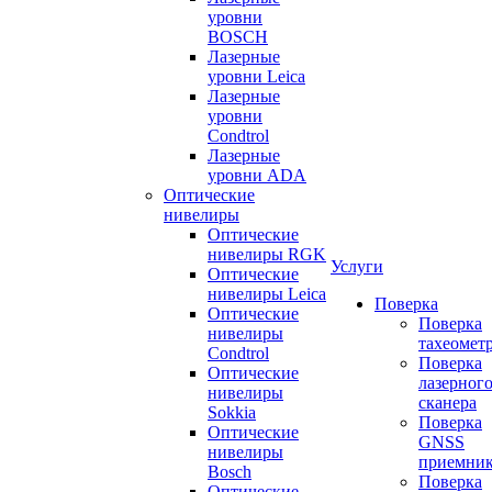
уровни
BOSCH
Лазерные
уровни Leica
Лазерные
уровни
Condtrol
Лазерные
уровни ADA
Оптические
нивелиры
Оптические
нивелиры RGK
Услуги
Оптические
нивелиры Leica
Поверка
Оптические
Поверка
нивелиры
тахеомет
Condtrol
Поверка
Оптические
лазерног
нивелиры
сканера
Sokkia
Поверка
Оптические
GNSS
нивелиры
приемни
Bosch
Поверка
Оптические