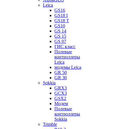
Leica
GS16
GS18 I
GS18 T
GS10
GS 14
GS 15
GS 07
ГИС класс
Полевые
контроллеры
Leica
модемы Leica
GR 50
GR 30
Sokkia
GRX3
GCX3
GSX2
Модем
Полевые
контроллеры
Sokkia
Trimble