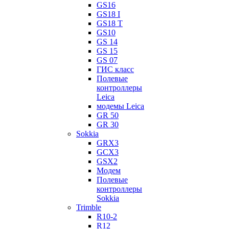
GS16
GS18 I
GS18 T
GS10
GS 14
GS 15
GS 07
ГИС класс
Полевые
контроллеры
Leica
модемы Leica
GR 50
GR 30
Sokkia
GRX3
GCX3
GSX2
Модем
Полевые
контроллеры
Sokkia
Trimble
R10-2
R12