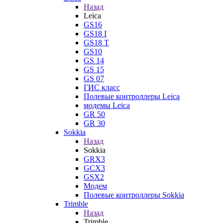
Назад
Leica
GS16
GS18 I
GS18 T
GS10
GS 14
GS 15
GS 07
ГИС класс
Полевые контроллеры Leica
модемы Leica
GR 50
GR 30
Sokkia
Назад
Sokkia
GRX3
GCX3
GSX2
Модем
Полевые контроллеры Sokkia
Trimble
Назад
Trimble