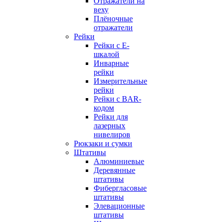
Отражатели на
веху
Плёночные
отражатели
Рейки
Рейки с E-
шкалой
Инварные
рейки
Измерительные
рейки
Рейки с BAR-
кодом
Рейки для
лазерных
нивелиров
Рюкзаки и сумки
Штативы
Алюминиевые
Деревянные
штативы
Фибергласовые
штативы
Элевационные
штативы