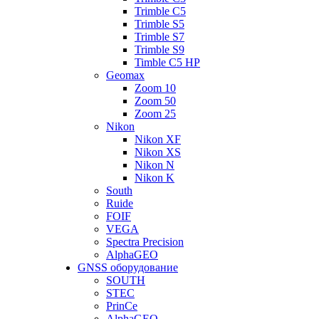
Trimble C5
Trimble S5
Trimble S7
Trimble S9
Timble C5 HP
Geomax
Zoom 10
Zoom 50
Zoom 25
Nikon
Nikon XF
Nikon XS
Nikon N
Nikon K
South
Ruide
FOIF
VEGA
Spectra Precision
AlphaGEO
GNSS оборудование
SOUTH
STEC
PrinCe
AlphaGEO