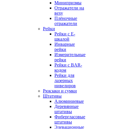
Минипризмы
Отражатели на
веху
Плёночные
отражатели
Рейки
Рейки с E-
шкалой
Инварные
рейки
Измерительные
рейки
Рейки с BAR-
кодом
Рейки для
лазерных
нивелиров
Рюкзаки и сумки
Штативы
Алюминиевые
Деревянные
штативы
Фибергласовые
штативы
Элевационные