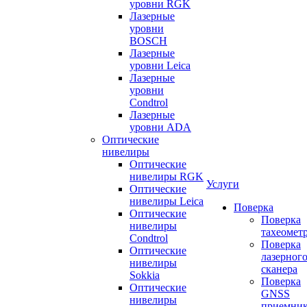
уровни RGK
Лазерные
уровни
BOSCH
Лазерные
уровни Leica
Лазерные
уровни
Condtrol
Лазерные
уровни ADA
Оптические
нивелиры
Оптические
нивелиры RGK
Услуги
Оптические
нивелиры Leica
Поверка
Оптические
Поверка
нивелиры
тахеомет
Condtrol
Поверка
Оптические
лазерног
нивелиры
сканера
Sokkia
Поверка
Оптические
GNSS
нивелиры
приемни