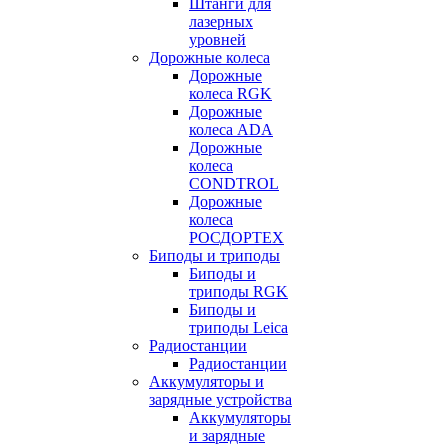
Штанги для
лазерных
уровней
Дорожные колеса
Дорожные
колеса RGK
Дорожные
колеса ADA
Дорожные
колеса
CONDTROL
Дорожные
колеса
РОСДОРТЕХ
Биподы и триподы
Биподы и
триподы RGK
Биподы и
триподы Leica
Радиостанции
Радиостанции
Аккумуляторы и
зарядные устройства
Аккумуляторы
и зарядные