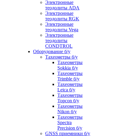
Электронные
теодолиты ADA
Электронные
теодолиты RGK
Электронные
теодолиты Vega
Электронные
теодолиты
CONDTROL
Оборудование б/у
Тахеометры б/у
Тахеометры
Sokkia б/у
Тахеометры
Trimble б/у
Тахеометры
Leica б/у
Тахеометры
Topcon б/у
Тахеометры
Nikon б/у
Тахеометры
Spectra
Precision б/у
GNSS приемники б/у