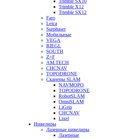
Trimble SX10
Trimble X12
Trimble SX12
Faro
Leica
Surphaser
Мобильные
VEGA
RIEGL
SOUTH
Z+F
AM.TECH
CHCNAV
TOPODRONE
Сканеры SLAM
NAVMOPO
TOPODRONE
RobotSLAM
OmniSLAM
LiGrip
CHCNAV
Lixel
Нивелиры
Лазерные нивелиры
Лазерные