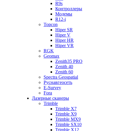
R9s
Контроллеры
Модемы
R12-i
Topcon
Hiper SR
Hiper V
Hiper HR
Hiper VR
RGK
Geomax
Zenith35 PRO
Zenith 40
Zenith 60
Spectra Geospatial
Руснавгеосеть
E-Survey
Fora
Лазерные сканеры
Trimble
Trimble X7
Trimble X9
Trimble MX9
Trimble SX10
Trimble X12