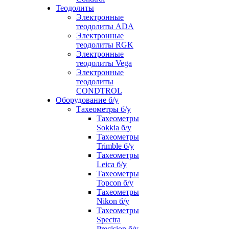
Теодолиты
Электронные
теодолиты ADA
Электронные
теодолиты RGK
Электронные
теодолиты Vega
Электронные
теодолиты
CONDTROL
Оборудование б/у
Тахеометры б/у
Тахеометры
Sokkia б/у
Тахеометры
Trimble б/у
Тахеометры
Leica б/у
Тахеометры
Topcon б/у
Тахеометры
Nikon б/у
Тахеометры
Spectra
Precision б/у