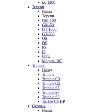
iX-1200
Topcon
Назад
Topcon
GM-100
GM-50
GT-1000
GT-500
OS
DS
PS
IS
GTL
Модули RC
Trimble
Назад
Trimble
Trimble C3
Trimble C5
Trimble S5
Trimble S7
Trimble S9
Timble C5 HP
Geomax
Назад