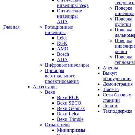
теодолит
нивелиры Vega
Поверка
Оптические
нивелира
нивелиры
Поверка
ADA
рулетки
Главная
Ротационные
Поверка
нивелиры
дальноме
Leica
Поверка
RGK
нивелир
AMO
рейки
Bosch
Поверка
ADA
тепловиз
Цифровые нивелиры
Аренда
Приборы
Выкуп
вертикального
оборудования
проектирования
Демонстрация
Аксессуары
Trade-in
Вехи
Сети базовых
Вехи RGK
станций
Вехи SECO
Лизинг
Вехи Geomax
Техподдержка
Вехи Leica
Вехи Trimble
Отражатели
Минипризмы