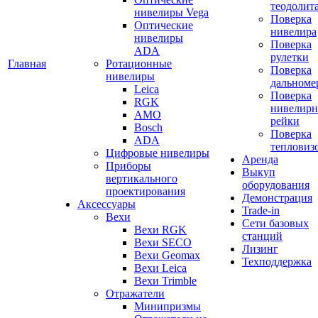
теодолит
нивелиры Vega
Поверка
Оптические
нивелира
нивелиры
Поверка
ADA
рулетки
Главная
Ротационные
Поверка
нивелиры
дальноме
Leica
Поверка
RGK
нивелир
AMO
рейки
Bosch
Поверка
ADA
тепловиз
Цифровые нивелиры
Аренда
Приборы
Выкуп
вертикального
оборудования
проектирования
Демонстрация
Аксессуары
Trade-in
Вехи
Сети базовых
Вехи RGK
станций
Вехи SECO
Лизинг
Вехи Geomax
Техподдержка
Вехи Leica
Вехи Trimble
Отражатели
Минипризмы