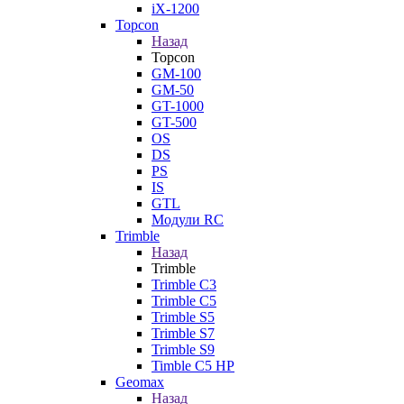
iX-1200
Topcon
Назад
Topcon
GM-100
GM-50
GT-1000
GT-500
OS
DS
PS
IS
GTL
Модули RC
Trimble
Назад
Trimble
Trimble C3
Trimble C5
Trimble S5
Trimble S7
Trimble S9
Timble C5 HP
Geomax
Назад