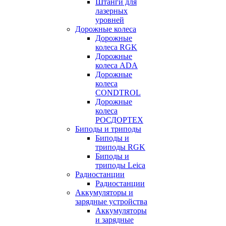
Штанги для
лазерных
уровней
Дорожные колеса
Дорожные
колеса RGK
Дорожные
колеса ADA
Дорожные
колеса
CONDTROL
Дорожные
колеса
РОСДОРТЕХ
Биподы и триподы
Биподы и
триподы RGK
Биподы и
триподы Leica
Радиостанции
Радиостанции
Аккумуляторы и
зарядные устройства
Аккумуляторы
и зарядные