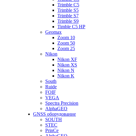
Trimble C5
Trimble S5
Trimble S7
Trimble S9
Timble C5 HP
Geomax
Zoom 10
Zoom 50
Zoom 25
Nikon
Nikon XF
Nikon XS
Nikon N
Nikon K
South
Ruide
FOIF
VEGA
Spectra Precision
AlphaGEO
GNSS оборудование
SOUTH
STEC
PrinCe
AlphaGEO