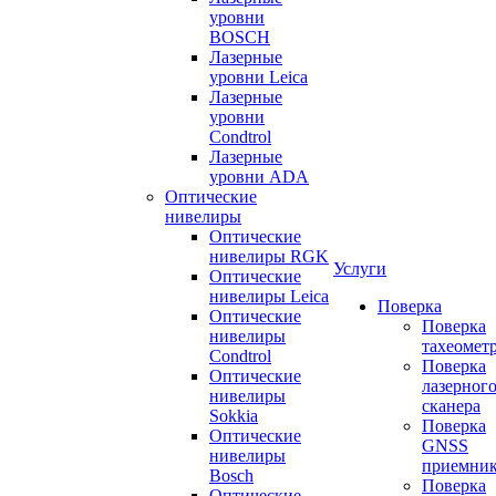
уровни
BOSCH
Лазерные
уровни Leica
Лазерные
уровни
Condtrol
Лазерные
уровни ADA
Оптические
нивелиры
Оптические
нивелиры RGK
Услуги
Оптические
нивелиры Leica
Поверка
Оптические
Поверка
нивелиры
тахеомет
Condtrol
Поверка
Оптические
лазерног
нивелиры
сканера
Sokkia
Поверка
Оптические
GNSS
нивелиры
приемни
Bosch
Поверка
Оптические