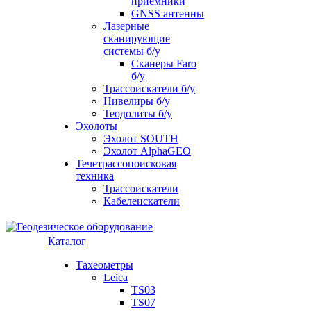
приемники
GNSS антенны
Лазерные
сканирующие
системы б/у
Сканеры Faro
б/у
Трассоискатели б/у
Нивелиры б/у
Теодолиты б/у
Эхолоты
Эхолот SOUTH
Эхолот AlphaGEO
Течетрассопоисковая
техника
Трассоискатели
Кабелеискатели
Каталог
Тахеометры
Leica
TS03
TS07