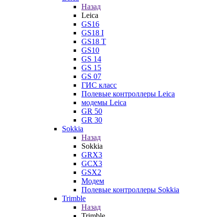
Назад
Leica
GS16
GS18 I
GS18 T
GS10
GS 14
GS 15
GS 07
ГИС класс
Полевые контроллеры Leica
модемы Leica
GR 50
GR 30
Sokkia
Назад
Sokkia
GRX3
GCX3
GSX2
Модем
Полевые контроллеры Sokkia
Trimble
Назад
Trimble