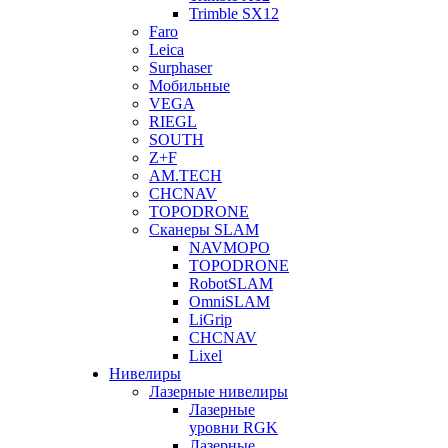
Trimble SX12
Faro
Leica
Surphaser
Мобильные
VEGA
RIEGL
SOUTH
Z+F
AM.TECH
CHCNAV
TOPODRONE
Сканеры SLAM
NAVMOPO
TOPODRONE
RobotSLAM
OmniSLAM
LiGrip
CHCNAV
Lixel
Нивелиры
Лазерные нивелиры
Лазерные
уровни RGK
Лазерные