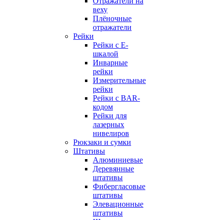
Отражатели на
веху
Плёночные
отражатели
Рейки
Рейки с E-
шкалой
Инварные
рейки
Измерительные
рейки
Рейки с BAR-
кодом
Рейки для
лазерных
нивелиров
Рюкзаки и сумки
Штативы
Алюминиевые
Деревянные
штативы
Фибергласовые
штативы
Элевационные
штативы