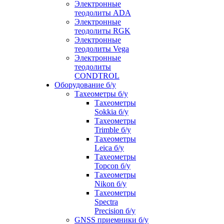
Электронные
теодолиты ADA
Электронные
теодолиты RGK
Электронные
теодолиты Vega
Электронные
теодолиты
CONDTROL
Оборудование б/у
Тахеометры б/у
Тахеометры
Sokkia б/у
Тахеометры
Trimble б/у
Тахеометры
Leica б/у
Тахеометры
Topcon б/у
Тахеометры
Nikon б/у
Тахеометры
Spectra
Precision б/у
GNSS приемники б/у