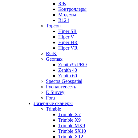
R9s
Контроллеры
Модемы
R12-i
Topcon
Hiper SR
Hiper V
Hiper HR
Hiper VR
RGK
Geomax
Zenith35 PRO
Zenith 40
Zenith 60
Spectra Geospatial
Руснавгеосеть
E-Survey
Fora
Лазерные сканеры
Trimble
Trimble X7
Trimble X9
Trimble MX9
Trimble SX10
Trimble X12