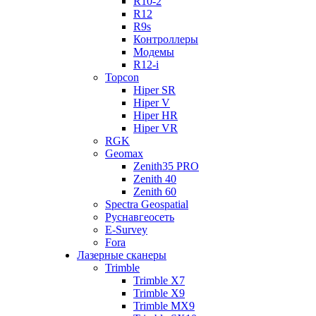
R10-2
R12
R9s
Контроллеры
Модемы
R12-i
Topcon
Hiper SR
Hiper V
Hiper HR
Hiper VR
RGK
Geomax
Zenith35 PRO
Zenith 40
Zenith 60
Spectra Geospatial
Руснавгеосеть
E-Survey
Fora
Лазерные сканеры
Trimble
Trimble X7
Trimble X9
Trimble MX9