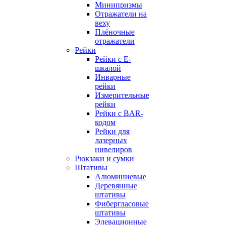
Минипризмы
Отражатели на
веху
Плёночные
отражатели
Рейки
Рейки с E-
шкалой
Инварные
рейки
Измерительные
рейки
Рейки с BAR-
кодом
Рейки для
лазерных
нивелиров
Рюкзаки и сумки
Штативы
Алюминиевые
Деревянные
штативы
Фибергласовые
штативы
Элевационные