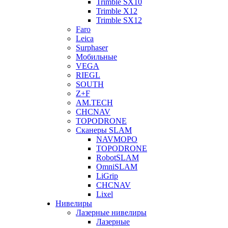
Trimble SX10
Trimble X12
Trimble SX12
Faro
Leica
Surphaser
Мобильные
VEGA
RIEGL
SOUTH
Z+F
AM.TECH
CHCNAV
TOPODRONE
Сканеры SLAM
NAVMOPO
TOPODRONE
RobotSLAM
OmniSLAM
LiGrip
CHCNAV
Lixel
Нивелиры
Лазерные нивелиры
Лазерные