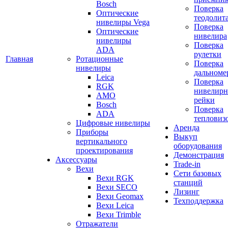
Bosch
Поверка
Оптические
теодолит
нивелиры Vega
Поверка
Оптические
нивелира
нивелиры
Поверка
ADA
рулетки
Главная
Ротационные
Поверка
нивелиры
дальноме
Leica
Поверка
RGK
нивелир
AMO
рейки
Bosch
Поверка
ADA
тепловиз
Цифровые нивелиры
Аренда
Приборы
Выкуп
вертикального
оборудования
проектирования
Демонстрация
Аксессуары
Trade-in
Вехи
Сети базовых
Вехи RGK
станций
Вехи SECO
Лизинг
Вехи Geomax
Техподдержка
Вехи Leica
Вехи Trimble
Отражатели