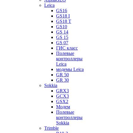
Leica
GS16
GS18 I
GS18 T
GS10
GS 14
GS 15
GS 07
ГИС класс
Полевые
контроллеры
Leica
модемы Leica
GR 50
GR 30
Sokkia
GRX3
GCX3
GSX2
Модем
Полевые
контроллеры
Sokkia
Trimble