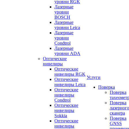
уровни RGK
Лазерные
уровни
BOSCH
Лазерные
уровни Leica
Лазерные
уровни
Condtrol
Лазерные
уровни ADA
Оптические
нивелиры
Оптические
нивелиры RGK
Услуги
Оптические
нивелиры Leica
Поверка
Оптические
Поверка
нивелиры
тахеомет
Condtrol
Поверка
Оптические
лазерног
нивелиры
сканера
Sokkia
Поверка
Оптические
GNSS
нивелиры
приемни