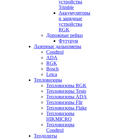
устройства
Trimble
Аккумуляторы
и зарядные
устройства
RGK
Дорожные рейки
Футурум
Лазерные дальномеры
Condtrol
ADA
RGK
Bosch
Leica
Тепловизоры
Тепловизоры RGK
Тепловизоры Testo
Тепловизоры ADA
Тепловизоры Flir
Тепловизоры Fluke
Тепловизоры
HIKMICRO
Тепловизоры
Condtrol
Теодолиты