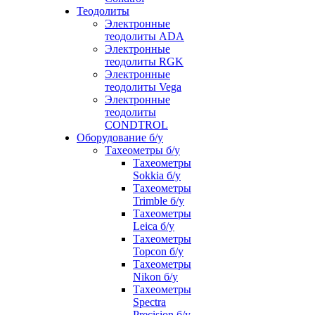
Теодолиты
Электронные
теодолиты ADA
Электронные
теодолиты RGK
Электронные
теодолиты Vega
Электронные
теодолиты
CONDTROL
Оборудование б/у
Тахеометры б/у
Тахеометры
Sokkia б/у
Тахеометры
Trimble б/у
Тахеометры
Leica б/у
Тахеометры
Topcon б/у
Тахеометры
Nikon б/у
Тахеометры
Spectra
Precision б/у