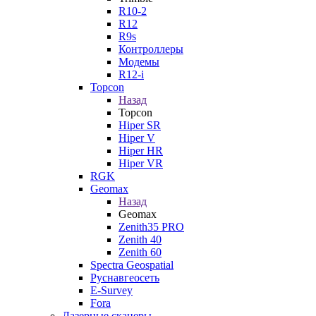
R10-2
R12
R9s
Контроллеры
Модемы
R12-i
Topcon
Назад
Topcon
Hiper SR
Hiper V
Hiper HR
Hiper VR
RGK
Geomax
Назад
Geomax
Zenith35 PRO
Zenith 40
Zenith 60
Spectra Geospatial
Руснавгеосеть
E-Survey
Fora
Лазерные сканеры