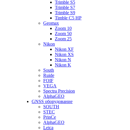
Trimble S5
Trimble S7
Trimble S9
Timble C5 HP
Geomax
Zoom 10
Zoom 50
Zoom 25
Nikon
Nikon XF
Nikon XS
Nikon N
Nikon K
South
Ruide
FOIF
VEGA
Spectra Precision
AlphaGEO
GNSS оборудование
SOUTH
STEC
PrinCe
AlphaGEO
Leica