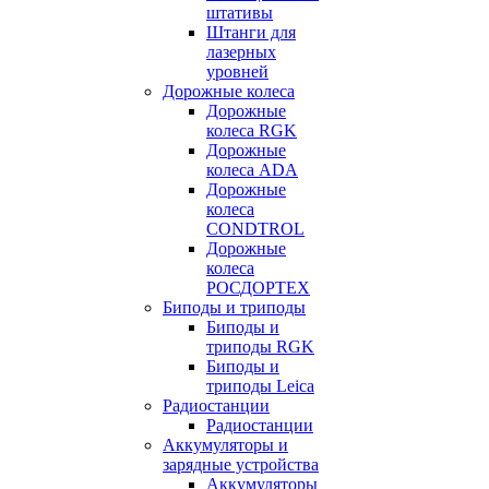
штативы
Штанги для
лазерных
уровней
Дорожные колеса
Дорожные
колеса RGK
Дорожные
колеса ADA
Дорожные
колеса
CONDTROL
Дорожные
колеса
РОСДОРТЕХ
Биподы и триподы
Биподы и
триподы RGK
Биподы и
триподы Leica
Радиостанции
Радиостанции
Аккумуляторы и
зарядные устройства
Аккумуляторы