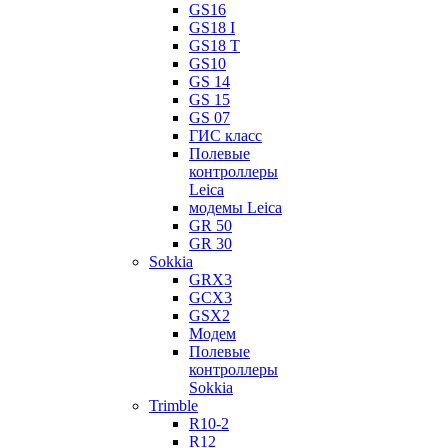
GS16
GS18 I
GS18 T
GS10
GS 14
GS 15
GS 07
ГИС класс
Полевые
контроллеры
Leica
модемы Leica
GR 50
GR 30
Sokkia
GRX3
GCX3
GSX2
Модем
Полевые
контроллеры
Sokkia
Trimble
R10-2
R12