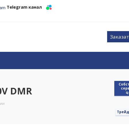
Telegram канал
Заказат
Cобс
00V DMR
сер
ц
ции
Трейд