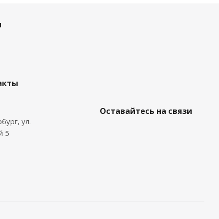
и
акты
Оставайтесь на связи
бург, ул.
й 5