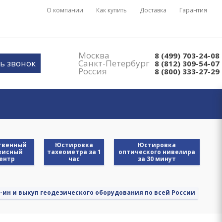
О компании
Как купить
Доставка
Гарантия
Москва
8 (499) 703-24-08
ь звонок
Санкт-Петербург
8 (812) 309-54-07
Россия
8 (800) 333-27-29
твенный
Юстировка
Юстировка
висный
тахеометра за 1
оптического нивелира
ентр
час
за 30 минут
-ин и выкуп геодезического оборудования по всей России