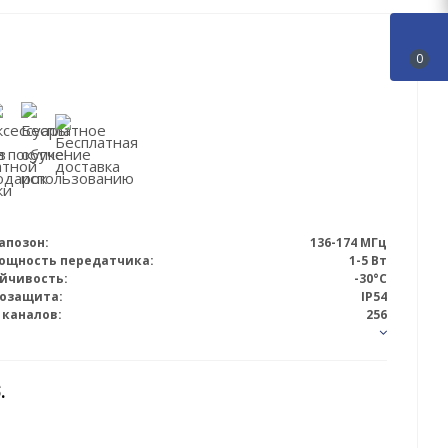
0
апозон:
136-174 МГц
ощность передатчика:
1-5 Вт
йчивость:
-30°C
гозащита:
IP54
 каналов:
256
.