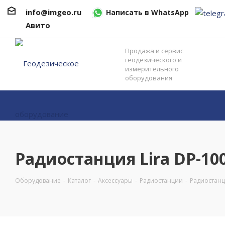
info@imgeo.ru
Написать в WhatsApp
Авито
Продажа и сервис
геодезического и
измерительного
оборудования
Радиостанция Lira DP-1
Оборудование
-
Каталог
-
Аксессуары
-
Радиостанции
-
Радиостан