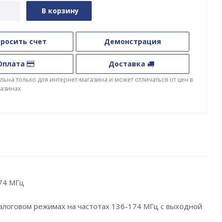
В корзину
росить счет
Демонстрация
Оплата
Доставка
льна только для интернет-магазина и может отличаться от цен в
азинах
74 МГц
налоговом режимах на частотах 136-174 МГц с выходной