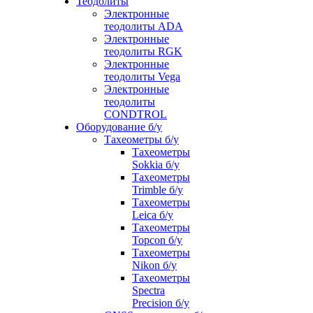
Теодолиты
Электронные
теодолиты ADA
Электронные
теодолиты RGK
Электронные
теодолиты Vega
Электронные
теодолиты
CONDTROL
Оборудование б/у
Тахеометры б/у
Тахеометры
Sokkia б/у
Тахеометры
Trimble б/у
Тахеометры
Leica б/у
Тахеометры
Topcon б/у
Тахеометры
Nikon б/у
Тахеометры
Spectra
Precision б/у