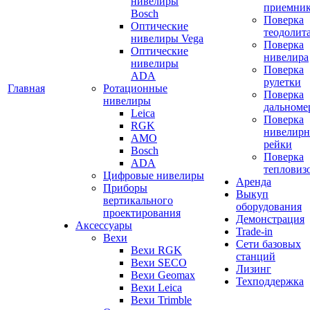
нивелиры
приемни
Bosch
Поверка
Оптические
теодолит
нивелиры Vega
Поверка
Оптические
нивелира
нивелиры
Поверка
ADA
рулетки
Главная
Ротационные
Поверка
нивелиры
дальноме
Leica
Поверка
RGK
нивелир
AMO
рейки
Bosch
Поверка
ADA
тепловиз
Цифровые нивелиры
Аренда
Приборы
Выкуп
вертикального
оборудования
проектирования
Демонстрация
Аксессуары
Trade-in
Вехи
Сети базовых
Вехи RGK
станций
Вехи SECO
Лизинг
Вехи Geomax
Техподдержка
Вехи Leica
Вехи Trimble