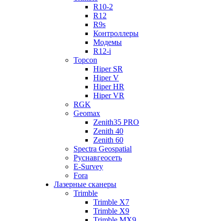
R10-2
R12
R9s
Контроллеры
Модемы
R12-i
Topcon
Hiper SR
Hiper V
Hiper HR
Hiper VR
RGK
Geomax
Zenith35 PRO
Zenith 40
Zenith 60
Spectra Geospatial
Руснавгеосеть
E-Survey
Fora
Лазерные сканеры
Trimble
Trimble X7
Trimble X9
Trimble MX9