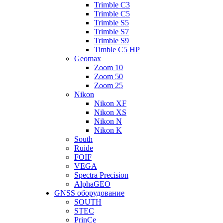
Trimble C3
Trimble C5
Trimble S5
Trimble S7
Trimble S9
Timble C5 HP
Geomax
Zoom 10
Zoom 50
Zoom 25
Nikon
Nikon XF
Nikon XS
Nikon N
Nikon K
South
Ruide
FOIF
VEGA
Spectra Precision
AlphaGEO
GNSS оборудование
SOUTH
STEC
PrinCe