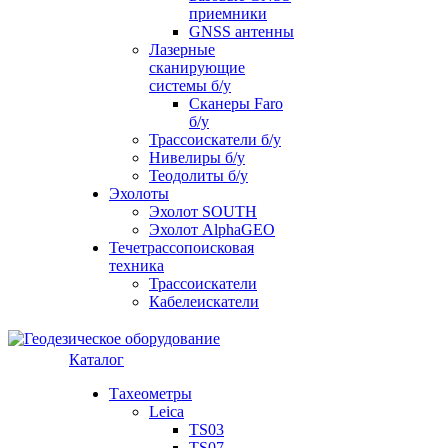
приемники
GNSS антенны
Лазерные
сканирующие
системы б/у
Сканеры Faro
б/у
Трассоискатели б/у
Нивелиры б/у
Теодолиты б/у
Эхолоты
Эхолот SOUTH
Эхолот AlphaGEO
Течетрассопоисковая
техника
Трассоискатели
Кабелеискатели
Каталог
Тахеометры
Leica
TS03
TS07