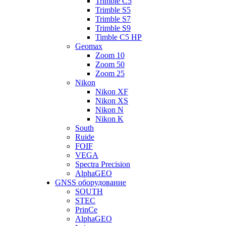
Trimble C5
Trimble S5
Trimble S7
Trimble S9
Timble C5 HP
Geomax
Zoom 10
Zoom 50
Zoom 25
Nikon
Nikon XF
Nikon XS
Nikon N
Nikon K
South
Ruide
FOIF
VEGA
Spectra Precision
AlphaGEO
GNSS оборудование
SOUTH
STEC
PrinCe
AlphaGEO