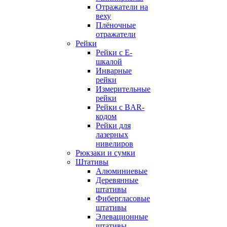
Отражатели на
веху
Плёночные
отражатели
Рейки
Рейки с E-
шкалой
Инварные
рейки
Измерительные
рейки
Рейки с BAR-
кодом
Рейки для
лазерных
нивелиров
Рюкзаки и сумки
Штативы
Алюминиевые
Деревянные
штативы
Фибергласовые
штативы
Элевационные
штативы