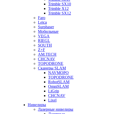
Trimble SX10
Trimble X12
Trimble SX12
Faro
Leica
Surphaser
Мобильные
VEGA
RIEGL
SOUTH
Z+F
AM.TECH
CHCNAV
TOPODRONE
Сканеры SLAM
NAVMOPO
TOPODRONE
RobotSLAM
OmniSLAM
LiGrip
CHCNAV
Lixel
Нивелиры
Лазерные нивелиры
Лазерные