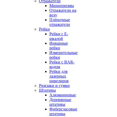
Отражатели
Минипризмы
Отражатели на
веху
Плёночные
отражатели
Рейки
Рейки с E-
шкалой
Инварные
рейки
Измерительные
рейки
Рейки с BAR-
кодом
Рейки для
лазерных
нивелиров
Рюкзаки и сумки
Штативы
Алюминиевые
Деревянные
штативы
Фибергласовые
штативы