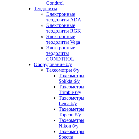
Condtrol
Теодолиты
Электронные
теодолиты ADA
Электронные
теодолиты RGK
Электронные
теодолиты Vega
Электронные
теодолиты
CONDTROL
Оборудование б/у
Тахеометры б/у
Тахеометры
Sokkia б/у
Тахеометры
Trimble б/у
Тахеометры
Leica б/у
Тахеометры
Topcon б/у
Тахеометры
Nikon б/у
Тахеометры
Spectra