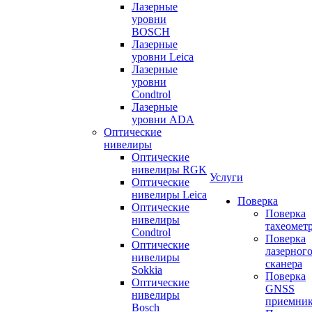
Лазерные
уровни
BOSCH
Лазерные
уровни Leica
Лазерные
уровни
Condtrol
Лазерные
уровни ADA
Оптические
нивелиры
Оптические
нивелиры RGK
Услуги
Оптические
нивелиры Leica
Поверка
Оптические
Поверка
нивелиры
тахеомет
Condtrol
Поверка
Оптические
лазерног
нивелиры
сканера
Sokkia
Поверка
Оптические
GNSS
нивелиры
приемни
Bosch