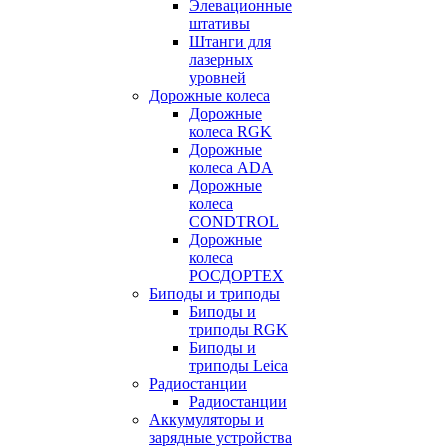
Элевационные
штативы
Штанги для
лазерных
уровней
Дорожные колеса
Дорожные
колеса RGK
Дорожные
колеса ADA
Дорожные
колеса
CONDTROL
Дорожные
колеса
РОСДОРТЕХ
Биподы и триподы
Биподы и
триподы RGK
Биподы и
триподы Leica
Радиостанции
Радиостанции
Аккумуляторы и
зарядные устройства