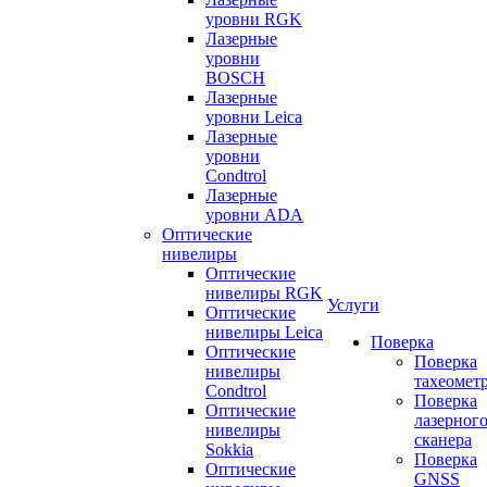
уровни RGK
Лазерные
уровни
BOSCH
Лазерные
уровни Leica
Лазерные
уровни
Condtrol
Лазерные
уровни ADA
Оптические
нивелиры
Оптические
нивелиры RGK
Услуги
Оптические
нивелиры Leica
Поверка
Оптические
Поверка
нивелиры
тахеомет
Condtrol
Поверка
Оптические
лазерног
нивелиры
сканера
Sokkia
Поверка
Оптические
GNSS