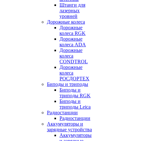
Штанги для
лазерных
уровней
Дорожные колеса
Дорожные
колеса RGK
Дорожные
колеса ADA
Дорожные
колеса
CONDTROL
Дорожные
колеса
РОСДОРТЕХ
Биподы и триподы
Биподы и
триподы RGK
Биподы и
триподы Leica
Радиостанции
Радиостанции
Аккумуляторы и
зарядные устройства
Аккумуляторы
и зарядные