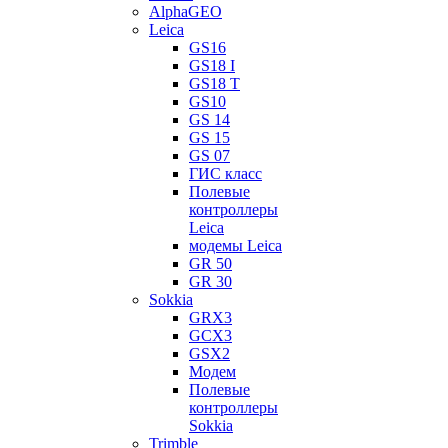
AlphaGEO
Leica
GS16
GS18 I
GS18 T
GS10
GS 14
GS 15
GS 07
ГИС класс
Полевые
контроллеры
Leica
модемы Leica
GR 50
GR 30
Sokkia
GRX3
GCX3
GSX2
Модем
Полевые
контроллеры
Sokkia
Trimble