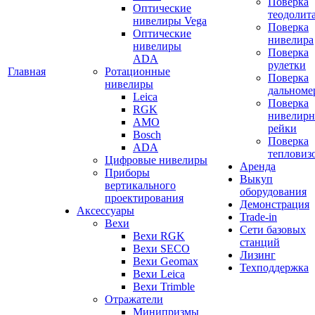
Поверка
Оптические
теодолит
нивелиры Vega
Поверка
Оптические
нивелира
нивелиры
Поверка
ADA
рулетки
Главная
Ротационные
Поверка
нивелиры
дальноме
Leica
Поверка
RGK
нивелир
AMO
рейки
Bosch
Поверка
ADA
тепловиз
Цифровые нивелиры
Аренда
Приборы
Выкуп
вертикального
оборудования
проектирования
Демонстрация
Аксессуары
Trade-in
Вехи
Сети базовых
Вехи RGK
станций
Вехи SECO
Лизинг
Вехи Geomax
Техподдержка
Вехи Leica
Вехи Trimble
Отражатели
Минипризмы