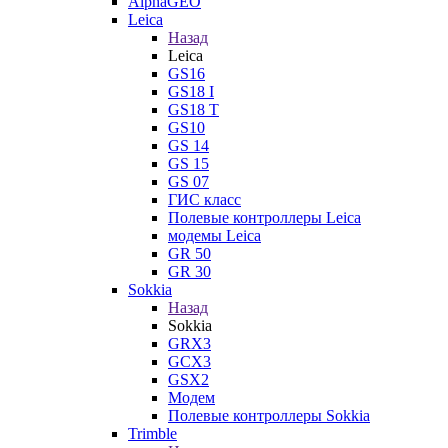
AlphaGEO
Leica
Назад
Leica
GS16
GS18 I
GS18 T
GS10
GS 14
GS 15
GS 07
ГИС класс
Полевые контроллеры Leica
модемы Leica
GR 50
GR 30
Sokkia
Назад
Sokkia
GRX3
GCX3
GSX2
Модем
Полевые контроллеры Sokkia
Trimble