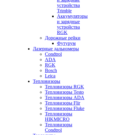
устройства
Trimble
Аккумуляторы
и зарядные
устройства
RGK
Дорожные рейки
Футурум
Лазерные дальномеры
Condtrol
ADA
RGK
Bosch
Leica
Тепловизоры
Тепловизоры RGK
Тепловизоры Testo
Тепловизоры ADA
Тепловизоры Flir
Тепловизоры Fluke
Тепловизоры
HIKMICRO
Тепловизоры
Condtrol