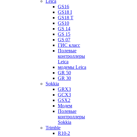
Leica
GS16
GS18 I
GS18 T
GS10
GS 14
GS 15
GS 07
ГИС класс
Полевые
контроллеры
Leica
модемы Leica
GR 50
GR 30
Sokkia
GRX3
GCX3
GSX2
Модем
Полевые
контроллеры
Sokkia
Trimble
R10-2