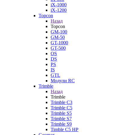
iX-1000
iX-1200
Topcon
Назад
Topcon
GM-100
GM-50
GT-1000
GT-500
OS
DS
PS
IS
GTL
Модули RC
Trimble
Назад
Trimble
Trimble C3
Trimble C5
Trimble S5
Trimble S7
Trimble S9
Timble C5 HP
Geomax