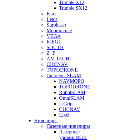
Trimble X12
Trimble SX12
Faro
Leica
Surphaser
Мобильные
VEGA
RIEGL
SOUTH
Z+F
AM.TECH
CHCNAV
TOPODRONE
Сканеры SLAM
NAVMOPO
TOPODRONE
RobotSLAM
OmniSLAM
LiGrip
CHCNAV
Lixel
Нивелиры
Лазерные нивелиры
Лазерные
уровни RGK