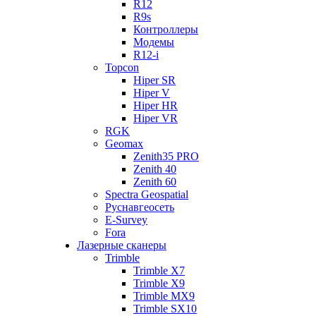
R12
R9s
Контроллеры
Модемы
R12-i
Topcon
Hiper SR
Hiper V
Hiper HR
Hiper VR
RGK
Geomax
Zenith35 PRO
Zenith 40
Zenith 60
Spectra Geospatial
Руснавгеосеть
E-Survey
Fora
Лазерные сканеры
Trimble
Trimble X7
Trimble X9
Trimble MX9
Trimble SX10