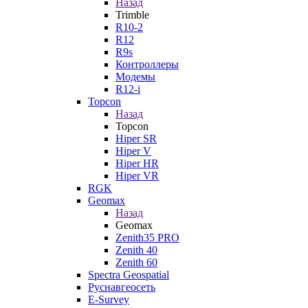
Назад
Trimble
R10-2
R12
R9s
Контроллеры
Модемы
R12-i
Topcon
Назад
Topcon
Hiper SR
Hiper V
Hiper HR
Hiper VR
RGK
Geomax
Назад
Geomax
Zenith35 PRO
Zenith 40
Zenith 60
Spectra Geospatial
Руснавгеосеть
E-Survey