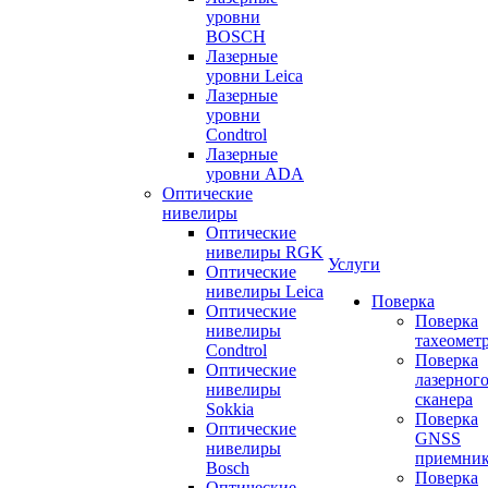
уровни
BOSCH
Лазерные
уровни Leica
Лазерные
уровни
Condtrol
Лазерные
уровни ADA
Оптические
нивелиры
Оптические
нивелиры RGK
Услуги
Оптические
нивелиры Leica
Поверка
Оптические
Поверка
нивелиры
тахеомет
Condtrol
Поверка
Оптические
лазерног
нивелиры
сканера
Sokkia
Поверка
Оптические
GNSS
нивелиры
приемни
Bosch
Поверка
Оптические