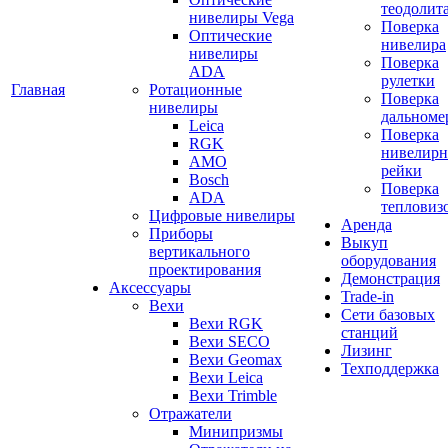
теодолит
нивелиры Vega
Поверка
Оптические
нивелира
нивелиры
Поверка
ADA
рулетки
Главная
Ротационные
Поверка
нивелиры
дальноме
Leica
Поверка
RGK
нивелир
AMO
рейки
Bosch
Поверка
ADA
тепловиз
Цифровые нивелиры
Аренда
Приборы
Выкуп
вертикального
оборудования
проектирования
Демонстрация
Аксессуары
Trade-in
Вехи
Сети базовых
Вехи RGK
станций
Вехи SECO
Лизинг
Вехи Geomax
Техподдержка
Вехи Leica
Вехи Trimble
Отражатели
Минипризмы