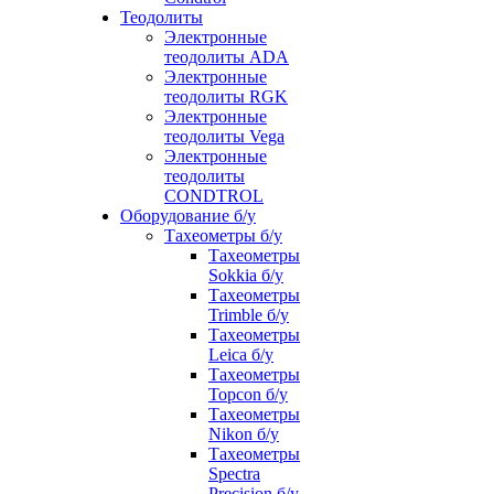
Теодолиты
Электронные
теодолиты ADA
Электронные
теодолиты RGK
Электронные
теодолиты Vega
Электронные
теодолиты
CONDTROL
Оборудование б/у
Тахеометры б/у
Тахеометры
Sokkia б/у
Тахеометры
Trimble б/у
Тахеометры
Leica б/у
Тахеометры
Topcon б/у
Тахеометры
Nikon б/у
Тахеометры
Spectra
Precision б/у