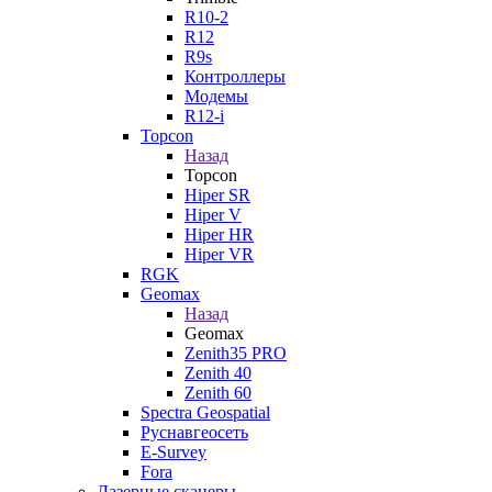
R10-2
R12
R9s
Контроллеры
Модемы
R12-i
Topcon
Назад
Topcon
Hiper SR
Hiper V
Hiper HR
Hiper VR
RGK
Geomax
Назад
Geomax
Zenith35 PRO
Zenith 40
Zenith 60
Spectra Geospatial
Руснавгеосеть
E-Survey
Fora
Лазерные сканеры