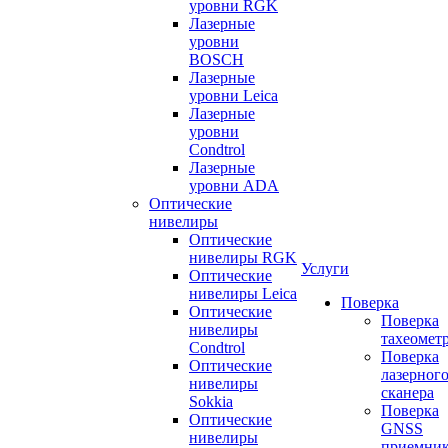
уровни RGK
Лазерные
уровни
BOSCH
Лазерные
уровни Leica
Лазерные
уровни
Condtrol
Лазерные
уровни ADA
Оптические
нивелиры
Оптические
нивелиры RGK
Услуги
Оптические
нивелиры Leica
Поверка
Оптические
Поверка
нивелиры
тахеомет
Condtrol
Поверка
Оптические
лазерног
нивелиры
сканера
Sokkia
Поверка
Оптические
GNSS
нивелиры
приемни