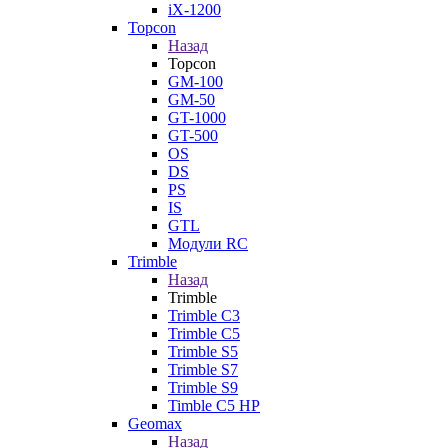
iX-1200
Topcon
Назад
Topcon
GM-100
GM-50
GT-1000
GT-500
OS
DS
PS
IS
GTL
Модули RC
Trimble
Назад
Trimble
Trimble C3
Trimble C5
Trimble S5
Trimble S7
Trimble S9
Timble C5 HP
Geomax
Назад