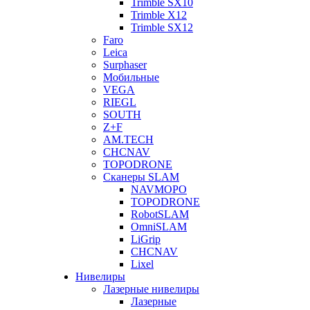
Trimble SX10
Trimble X12
Trimble SX12
Faro
Leica
Surphaser
Мобильные
VEGA
RIEGL
SOUTH
Z+F
AM.TECH
CHCNAV
TOPODRONE
Сканеры SLAM
NAVMOPO
TOPODRONE
RobotSLAM
OmniSLAM
LiGrip
CHCNAV
Lixel
Нивелиры
Лазерные нивелиры
Лазерные