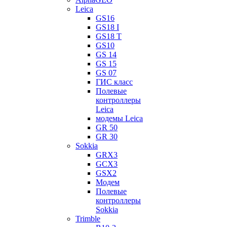
Leica
GS16
GS18 I
GS18 T
GS10
GS 14
GS 15
GS 07
ГИС класс
Полевые
контроллеры
Leica
модемы Leica
GR 50
GR 30
Sokkia
GRX3
GCX3
GSX2
Модем
Полевые
контроллеры
Sokkia
Trimble