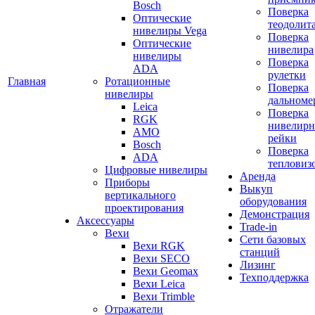
Bosch
Поверка
Оптические
теодолит
нивелиры Vega
Поверка
Оптические
нивелира
нивелиры
Поверка
ADA
рулетки
Главная
Ротационные
Поверка
нивелиры
дальноме
Leica
Поверка
RGK
нивелир
AMO
рейки
Bosch
Поверка
ADA
тепловиз
Цифровые нивелиры
Аренда
Приборы
Выкуп
вертикального
оборудования
проектирования
Демонстрация
Аксессуары
Trade-in
Вехи
Сети базовых
Вехи RGK
станций
Вехи SECO
Лизинг
Вехи Geomax
Техподдержка
Вехи Leica
Вехи Trimble
Отражатели