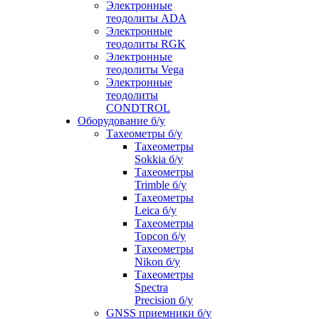
Электронные
теодолиты ADA
Электронные
теодолиты RGK
Электронные
теодолиты Vega
Электронные
теодолиты
CONDTROL
Оборудование б/у
Тахеометры б/у
Тахеометры
Sokkia б/у
Тахеометры
Trimble б/у
Тахеометры
Leica б/у
Тахеометры
Topcon б/у
Тахеометры
Nikon б/у
Тахеометры
Spectra
Precision б/у
GNSS приемники б/у