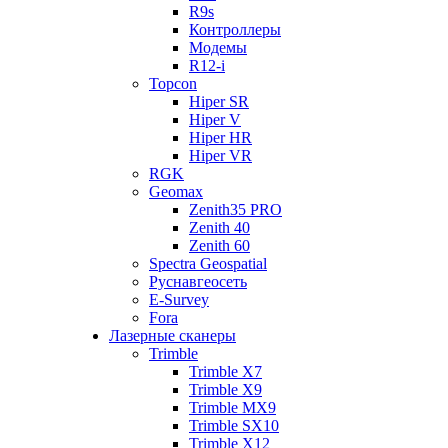
R9s
Контроллеры
Модемы
R12-i
Topcon
Hiper SR
Hiper V
Hiper HR
Hiper VR
RGK
Geomax
Zenith35 PRO
Zenith 40
Zenith 60
Spectra Geospatial
Руснавгеосеть
E-Survey
Fora
Лазерные сканеры
Trimble
Trimble X7
Trimble X9
Trimble MX9
Trimble SX10
Trimble X12