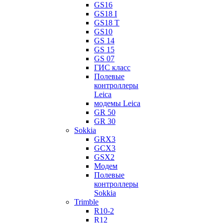
GS16
GS18 I
GS18 T
GS10
GS 14
GS 15
GS 07
ГИС класс
Полевые
контроллеры
Leica
модемы Leica
GR 50
GR 30
Sokkia
GRX3
GCX3
GSX2
Модем
Полевые
контроллеры
Sokkia
Trimble
R10-2
R12