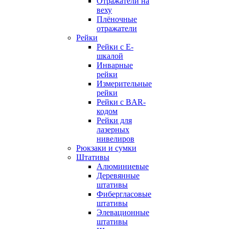
Отражатели на
веху
Плёночные
отражатели
Рейки
Рейки с E-
шкалой
Инварные
рейки
Измерительные
рейки
Рейки с BAR-
кодом
Рейки для
лазерных
нивелиров
Рюкзаки и сумки
Штативы
Алюминиевые
Деревянные
штативы
Фибергласовые
штативы
Элевационные
штативы