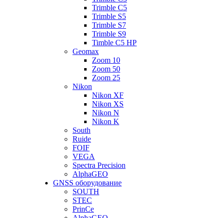
Trimble C5
Trimble S5
Trimble S7
Trimble S9
Timble C5 HP
Geomax
Zoom 10
Zoom 50
Zoom 25
Nikon
Nikon XF
Nikon XS
Nikon N
Nikon K
South
Ruide
FOIF
VEGA
Spectra Precision
AlphaGEO
GNSS оборудование
SOUTH
STEC
PrinCe
AlphaGEO