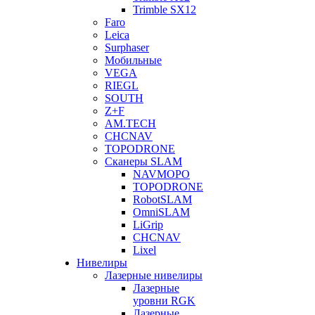
Trimble SX12
Faro
Leica
Surphaser
Мобильные
VEGA
RIEGL
SOUTH
Z+F
AM.TECH
CHCNAV
TOPODRONE
Сканеры SLAM
NAVMOPO
TOPODRONE
RobotSLAM
OmniSLAM
LiGrip
CHCNAV
Lixel
Нивелиры
Лазерные нивелиры
Лазерные
уровни RGK
Лазерные