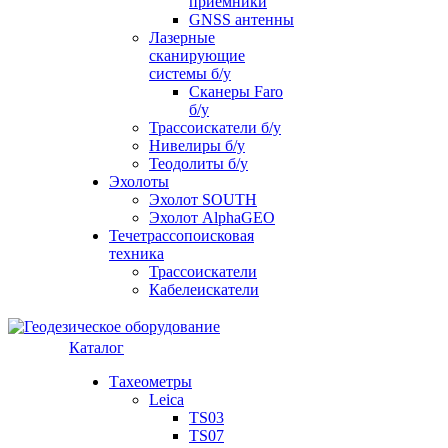
приемники
GNSS антенны
Лазерные
сканирующие
системы б/у
Сканеры Faro
б/у
Трассоискатели б/у
Нивелиры б/у
Теодолиты б/у
Эхолоты
Эхолот SOUTH
Эхолот AlphaGEO
Течетрассопоисковая
техника
Трассоискатели
Кабелеискатели
Каталог
Тахеометры
Leica
TS03
TS07