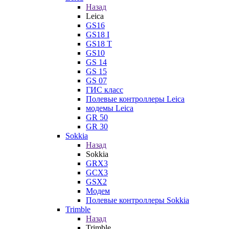
Назад
Leica
GS16
GS18 I
GS18 T
GS10
GS 14
GS 15
GS 07
ГИС класс
Полевые контроллеры Leica
модемы Leica
GR 50
GR 30
Sokkia
Назад
Sokkia
GRX3
GCX3
GSX2
Модем
Полевые контроллеры Sokkia
Trimble
Назад
Trimble