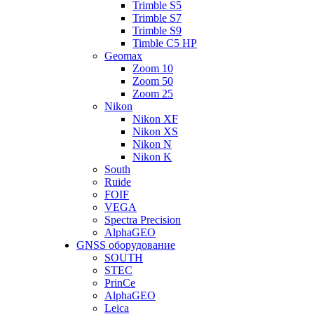
Trimble S5
Trimble S7
Trimble S9
Timble C5 HP
Geomax
Zoom 10
Zoom 50
Zoom 25
Nikon
Nikon XF
Nikon XS
Nikon N
Nikon K
South
Ruide
FOIF
VEGA
Spectra Precision
AlphaGEO
GNSS оборудование
SOUTH
STEC
PrinCe
AlphaGEO
Leica