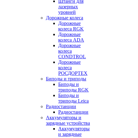
Штанги для
лазерных
уровней
Дорожные колеса
Дорожные
колеса RGK
Дорожные
колеса ADA
Дорожные
колеса
CONDTROL
Дорожные
колеса
РОСДОРТЕХ
Биподы и триподы
Биподы и
триподы RGK
Биподы и
триподы Leica
Радиостанции
Радиостанции
Аккумуляторы и
зарядные устройства
Аккумуляторы
и зарядные