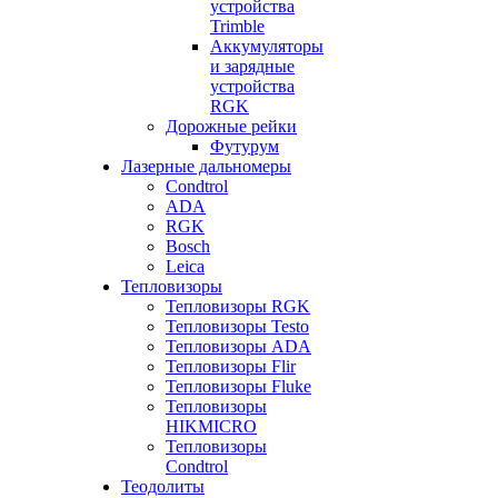
устройства
Trimble
Аккумуляторы
и зарядные
устройства
RGK
Дорожные рейки
Футурум
Лазерные дальномеры
Condtrol
ADA
RGK
Bosch
Leica
Тепловизоры
Тепловизоры RGK
Тепловизоры Testo
Тепловизоры ADA
Тепловизоры Flir
Тепловизоры Fluke
Тепловизоры
HIKMICRO
Тепловизоры
Condtrol
Теодолиты