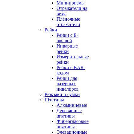
Минипризмы
Отражатели на
веху
Плёночные
отражатели
Рейки
Рейки с E-
шкалой
Инварные
рейки
Измерительные
рейки
Рейки с BAR-
кодом
Рейки для
лазерных
нивелиров
Рюкзаки и сумки
Штативы
Алюминиевые
Деревянные
штативы
Фибергласовые
штативы
Элевационные