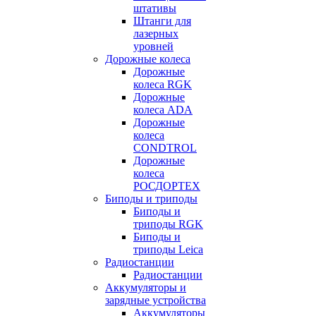
штативы
Штанги для
лазерных
уровней
Дорожные колеса
Дорожные
колеса RGK
Дорожные
колеса ADA
Дорожные
колеса
CONDTROL
Дорожные
колеса
РОСДОРТЕХ
Биподы и триподы
Биподы и
триподы RGK
Биподы и
триподы Leica
Радиостанции
Радиостанции
Аккумуляторы и
зарядные устройства
Аккумуляторы