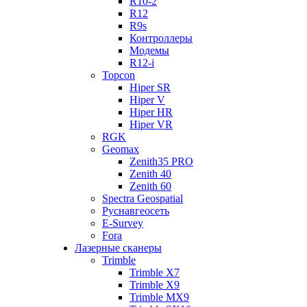
R10-2
R12
R9s
Контроллеры
Модемы
R12-i
Topcon
Hiper SR
Hiper V
Hiper HR
Hiper VR
RGK
Geomax
Zenith35 PRO
Zenith 40
Zenith 60
Spectra Geospatial
Руснавгеосеть
E-Survey
Fora
Лазерные сканеры
Trimble
Trimble X7
Trimble X9
Trimble MX9