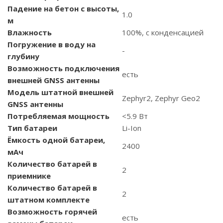
Падение на бетон с высоты,
1.0
м
Влажность
100%, с конденсацией
Погружение в воду на
-
глубину
Возможность подключения
есть
внешней GNSS антенны
Модель штатной внешней
Zephyr2, Zephyr Geo2
GNSS антенны
Потребляемая мощность
<5.9 Вт
Тип батареи
Li-Ion
Ёмкость одной батареи,
2400
мАч
Количество батарей в
2
приемнике
Количество батарей в
2
штатном комплекте
Возможность горячей
есть