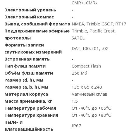
CMR+, CMRx
Электронный уровень
-
Электронный компас
-
Вывод сообщений формата
NMEA, Trinble GSOF, RT17
Поддерживаемые эфирные
Trimble, Pacific Crest,
протоколы
SATEL
Форматы записи
DAT, t00, t01, t02
спутниковых измерений
Встроенная память
-
Тип флэш памяти
Compact Flash
Объём флэш памяти
256 Мб
Размер (d, h), мм
-
Размер (a, b, h), мм
135 х 85 х 240
Материал корпуса
магниевый сплав
Масса приемника, кг
1.5
Температура рабочая
От -40°C до +65°C
Температура хранения
От -40°C до +80°C
Пыле- и
IP67
влагозащищённость