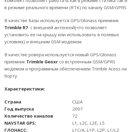
Комплект позволяет работать как в режиме статика так и
в режиме реального времени (RTK) по каналу GSM/GPRS
В качестве базы используется GPS/Glonass приемник
Trimble R7
с внешней антенной(что позволяет
установить ее на крышу или использовать в полевых
условиях) и внешним GSM модемом.
В качестве ровера используется новый GPS/Glonass
приемник
Trimble Geoxr
со встроенным GSM/GPRS
модемом и программным обеспечением Trimble Acess на
борту.
Характеристики:
Страна
США
Год выпуска
2007
Количество каналов
72
NAVSTAR GPS:
L1, L2C, L2E, L5
ГЛОНАСС:
L1C/A, L1P, L2P, L1/L2