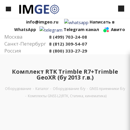
info@imgeo.ru
Написать в
Telegram канал
Авито
WhatsApp
Москва
8 (499) 703-24-08
Санкт-Петербург
8 (812) 309-54-07
Россия
8 (800) 333-27-29
Комплект RTK Trimble R7+Trimble
GeoXR (бу 2013 г.в.)
Оборудование
-
Каталог
-
Оборудование б/у
-
GNSS приемники б/у
-
Комплекты GNSS L2(RTK, Статика, кинематика)