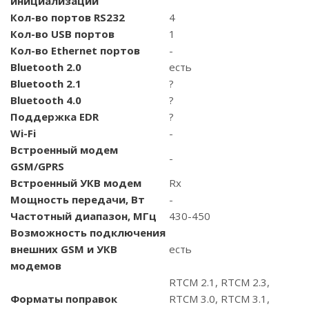
инициализации
Кол-во портов RS232
4
Кол-во USB портов
1
Кол-во Ethernet портов
-
Bluetooth 2.0
есть
Bluetooth 2.1
?
Bluetooth 4.0
?
Поддержка EDR
?
Wi-Fi
-
Встроенный модем
-
GSM/GPRS
Встроенный УКВ модем
Rx
Мощность передачи, Вт
-
Частотный диапазон, МГц
430-450
Возможность подключения
внешних GSM и УКВ
есть
модемов
RTCM 2.1, RTCM 2.3,
Форматы поправок
RTCM 3.0, RTCM 3.1,