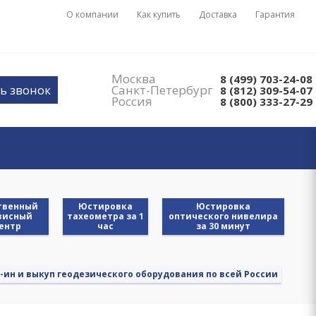
О компании
Как купить
Доставка
Гарантия
Москва
8 (499) 703-24-08
ь звонок
Санкт-Петербург
8 (812) 309-54-07
Россия
8 (800) 333-27-29
твенный
Юстировка
Юстировка
висный
тахеометра за 1
оптического нивелира
ентр
час
за 30 минут
-ин и выкуп геодезического оборудования по всей России