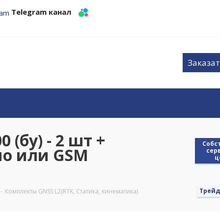
Telegram канал
Заказат
 (бу) - 2 шт +
Cобс
ио или GSM
сер
ц
Трейд
-
Комплекты GNSS L2(RTK, Статика, кинематика)