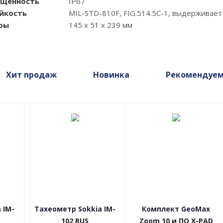
ищенность
IP67
йкость
MIL-STD-810F, FIG.514.5C-1, выдерживает
ры
145 х 51 х 239 мм
Хит продаж
Новинка
Рекомендуе
 IM-
Тахеометр Sokkia IM-
Комплект GeoMax
102 RUS
Zoom 10 и ПО X-PAD