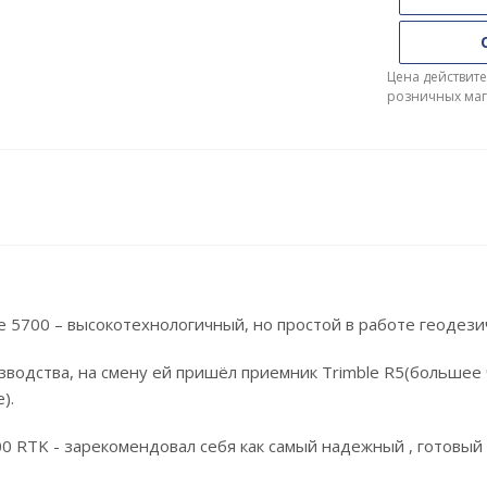
Цена действите
розничных маг
e 5700 – высокотехнологичный, но простой в работе геодез
зводства, на смену ей пришёл приемник Trimble R5(больше
е).
00 RTK - зарекомендовал себя как самый надежный , готовый 