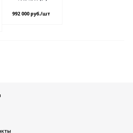
992 000
руб.
/шт
и
акты