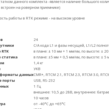
атком данного комплекта -является наличие большого колич
встроен на роверном приемнике)
ость работы в RTK режиме - на высоком уровне
ов
24
утники
C/A кода L1 и фазы несущей, L1/L2 полног
 RTK
в плане: ± 10 мм + 1 мм/км, по высоте: ± 2
 статика
в плане: ±5 мм + 0,5 мм/км, по высоте: ± 5 
ом
1,4 кг
м
УКВ
форматы данных
CMR+, RTCM 2.1, RTCM 2.3, RTCM 3.0, RTCM
е порты
USB, RS-232
нных
1 Гц
внешнее: 10,5 до 28В, внутреннее: батрае
10 часов
ура
от -40°C до +65°C