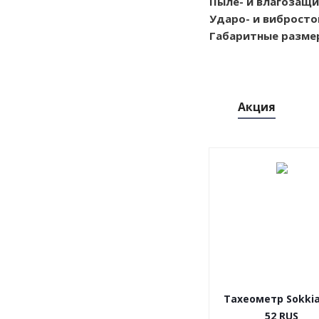
Пыле- и влагозащ
Ударо- и вибросто
Габаритные разме
Акция
Тахеометр Sokkia
52 RUS