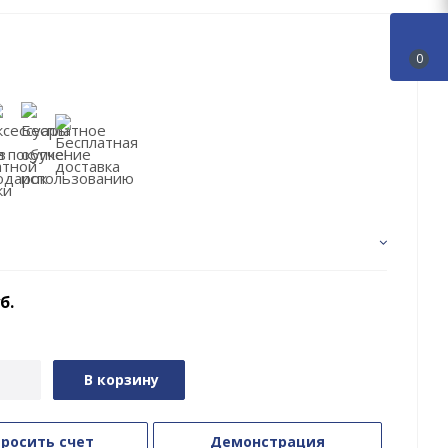
0
б.
В корзину
росить счет
Демонстрация