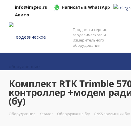
info@imgeo.ru
Написать в WhatsApp
Авито
Продажа и сервис
геодезического и
измерительного
оборудования
Комплект RTK Trimble 5700
контроллер +модем рад
(бу)
Оборудование
-
Каталог
-
Оборудование б/у
-
GNSS приемники б/у