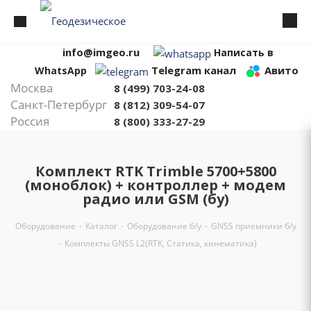
info@imgeo.ru
Написать в
Telegram канал
Авито
WhatsApp
Москва
8 (499) 703-24-08
Санкт-Петербург
8 (812) 309-54-07
Россия
8 (800) 333-27-29
Комплект RTK Trimble 5700+5800
(моноблок) + контроллер + модем
радио или GSM (бу)
Оборудование
-
Каталог
-
Оборудование б/у
-
GNSS приемники б/у
-
Комплекты GNSS L2(RTK, Статика, кинематика)