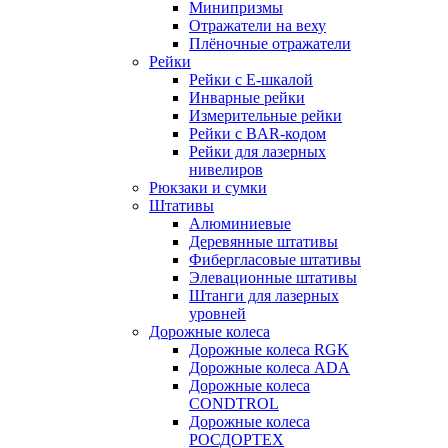
Минипризмы
Отражатели на веху
Плёночные отражатели
Рейки
Рейки с E-шкалой
Инварные рейки
Измерительные рейки
Рейки с BAR-кодом
Рейки для лазерных
нивелиров
Рюкзаки и сумки
Штативы
Алюминиевые
Деревянные штативы
Фибергласовые штативы
Элевационные штативы
Штанги для лазерных
уровней
Дорожные колеса
Дорожные колеса RGK
Дорожные колеса ADA
Дорожные колеса
CONDTROL
Дорожные колеса
РОСДОРТЕХ