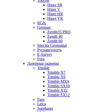
Topcon
Hiper SR
Hiper V
Hiper HR
Hiper VR
RGK
Geomax
Zenith35 PRO
Zenith 40
Zenith 60
Spectra Geospatial
Руснавгеосеть
E-Survey
Fora
Лазерные сканеры
Trimble
Trimble X7
Trimble X9
Trimble MX9
Trimble SX10
Trimble X12
Trimble SX12
Faro
Leica
Surphaser