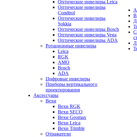
Оптические нивелиры Leica
Оптические нивелиры
А
Condtrol
В
Оптические нивелиры
Д
Sokkia
T
Оптические нивелиры Bosch
С
Оптические нивелиры Vega
с
Оптические нивелиры ADA
Л
Ротационные нивелиры
Т
Leica
RGK
AMO
Bosch
ADA
Цифровые нивелиры
Приборы вертикального
проектирования
Аксессуары
Вехи
Вехи RGK
Вехи SECO
Вехи Geomax
Вехи Leica
Вехи Trimble
Отражатели