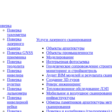
оверка
Поверка
тахеометра
Поверка
Услуги лазерного сканирования
лазерного
сканера
Объекты архитектуры
Поверка GNSS
Объекты промышленности
приемника
Моделирование
Поверка
Интерьерная фотосъемка
теодолита
Геодезическое сопровождение строите
Поверка
мониторинг и стройконтроль
нивелира
Аудит BIM моделей и результата ска
Поверка
Создание 3D-туров
рулетки
Реверс инжиниринг
Поверка
Тепловизионное обследование ЛЭП
дальномера
Мобильное и воздушное сканировани
Поверка
инфраструктуры
нивелирной
Обмеры памятников архитектуры ме
рейки
сканирования
Поверка
Поверка и калибровка (градуировка) 