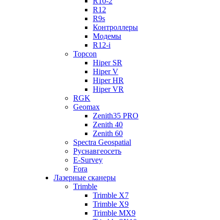
R10-2
R12
R9s
Контроллеры
Модемы
R12-i
Topcon
Hiper SR
Hiper V
Hiper HR
Hiper VR
RGK
Geomax
Zenith35 PRO
Zenith 40
Zenith 60
Spectra Geospatial
Руснавгеосеть
E-Survey
Fora
Лазерные сканеры
Trimble
Trimble X7
Trimble X9
Trimble MX9