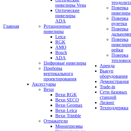
теодолит
нивелиры Vega
Поверка
Оптические
нивелира
нивелиры
Поверка
ADA
рулетки
Главная
Ротационные
Поверка
нивелиры
дальноме
Leica
Поверка
RGK
нивелир
AMO
рейки
Bosch
Поверка
ADA
тепловиз
Цифровые нивелиры
Аренда
Приборы
Выкуп
вертикального
оборудования
проектирования
Демонстрация
Аксессуары
Trade-in
Вехи
Сети базовых
Вехи RGK
станций
Вехи SECO
Лизинг
Вехи Geomax
Техподдержка
Вехи Leica
Вехи Trimble
Отражатели
Минипризмы