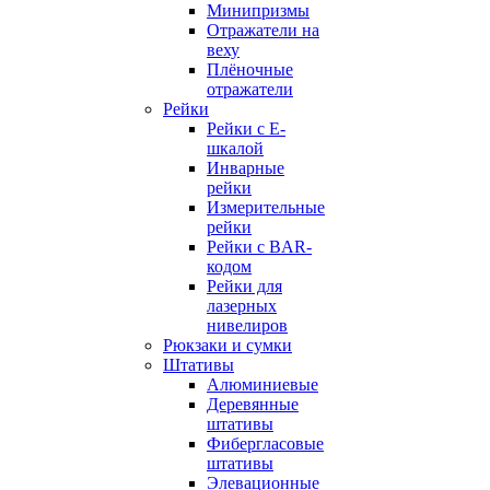
Минипризмы
Отражатели на
веху
Плёночные
отражатели
Рейки
Рейки с E-
шкалой
Инварные
рейки
Измерительные
рейки
Рейки с BAR-
кодом
Рейки для
лазерных
нивелиров
Рюкзаки и сумки
Штативы
Алюминиевые
Деревянные
штативы
Фибергласовые
штативы
Элевационные