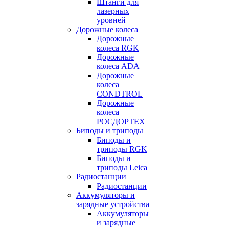
Штанги для
лазерных
уровней
Дорожные колеса
Дорожные
колеса RGK
Дорожные
колеса ADA
Дорожные
колеса
CONDTROL
Дорожные
колеса
РОСДОРТЕХ
Биподы и триподы
Биподы и
триподы RGK
Биподы и
триподы Leica
Радиостанции
Радиостанции
Аккумуляторы и
зарядные устройства
Аккумуляторы
и зарядные