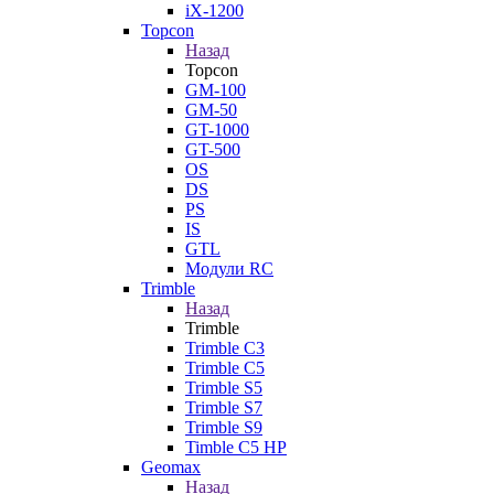
iX-1200
Topcon
Назад
Topcon
GM-100
GM-50
GT-1000
GT-500
OS
DS
PS
IS
GTL
Модули RC
Trimble
Назад
Trimble
Trimble C3
Trimble C5
Trimble S5
Trimble S7
Trimble S9
Timble C5 HP
Geomax
Назад