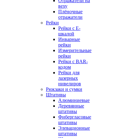
Отражатели на
веху
Плёночные
отражатели
Рейки
Рейки с E-
шкалой
Инварные
рейки
Измерительные
рейки
Рейки с BAR-
кодом
Рейки для
лазерных
нивелиров
Рюкзаки и сумки
Штативы
Алюминиевые
Деревянные
штативы
Фибергласовые
штативы
Элевационные
штативы