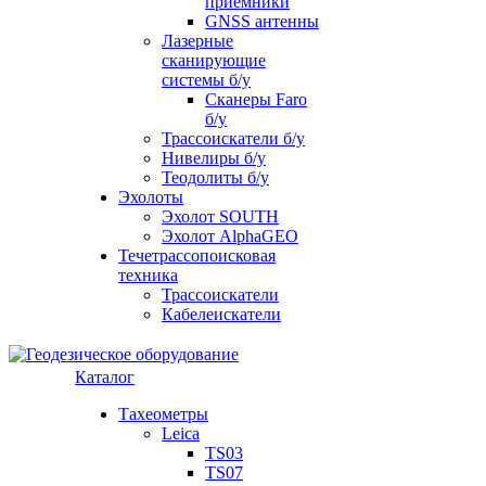
приемники
GNSS антенны
Лазерные
сканирующие
системы б/у
Сканеры Faro
б/у
Трассоискатели б/у
Нивелиры б/у
Теодолиты б/у
Эхолоты
Эхолот SOUTH
Эхолот AlphaGEO
Течетрассопоисковая
техника
Трассоискатели
Кабелеискатели
Каталог
Тахеометры
Leica
TS03
TS07