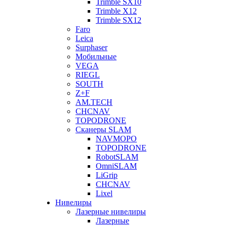
Trimble SX10
Trimble X12
Trimble SX12
Faro
Leica
Surphaser
Мобильные
VEGA
RIEGL
SOUTH
Z+F
AM.TECH
CHCNAV
TOPODRONE
Сканеры SLAM
NAVMOPO
TOPODRONE
RobotSLAM
OmniSLAM
LiGrip
CHCNAV
Lixel
Нивелиры
Лазерные нивелиры
Лазерные