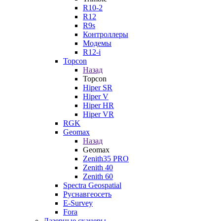
R10-2
R12
R9s
Контроллеры
Модемы
R12-i
Topcon
Назад
Topcon
Hiper SR
Hiper V
Hiper HR
Hiper VR
RGK
Geomax
Назад
Geomax
Zenith35 PRO
Zenith 40
Zenith 60
Spectra Geospatial
Руснавгеосеть
E-Survey
Fora
Лазерные сканеры