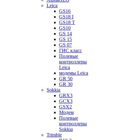
Leica
GS16
GS18 I
GS18 T
GS10
GS 14
GS 15
GS 07
ГИС класс
Полевые
контроллеры
Leica
модемы Leica
GR 50
GR 30
Sokkia
GRX3
GCX3
GSX2
Модем
Полевые
контроллеры
Sokkia
Trimble