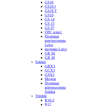
GS16
GS18 I
GS18 T
GS10
GS 14
GS 15
GS 07
ГИС класс
Полевые
контроллеры
Leica
модемы Leica
GR 50
GR 30
Sokkia
GRX3
GCX3
GSX2
Модем
Полевые
контроллеры
Sokkia
Trimble
R10-2
R12