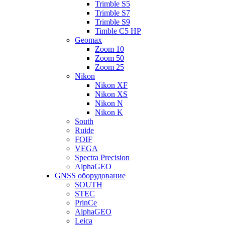
Trimble S5
Trimble S7
Trimble S9
Timble C5 HP
Geomax
Zoom 10
Zoom 50
Zoom 25
Nikon
Nikon XF
Nikon XS
Nikon N
Nikon K
South
Ruide
FOIF
VEGA
Spectra Precision
AlphaGEO
GNSS оборудование
SOUTH
STEC
PrinCe
AlphaGEO
Leica