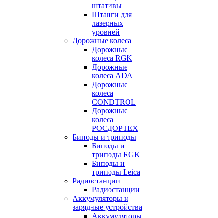
штативы
Штанги для
лазерных
уровней
Дорожные колеса
Дорожные
колеса RGK
Дорожные
колеса ADA
Дорожные
колеса
CONDTROL
Дорожные
колеса
РОСДОРТЕХ
Биподы и триподы
Биподы и
триподы RGK
Биподы и
триподы Leica
Радиостанции
Радиостанции
Аккумуляторы и
зарядные устройства
Аккумуляторы