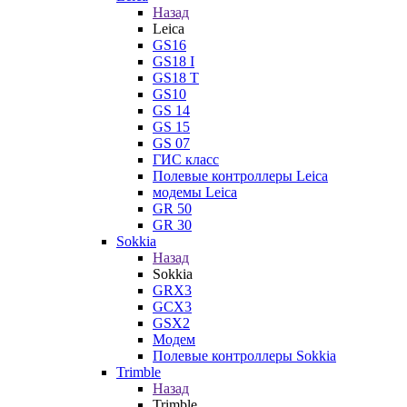
Назад
Leica
GS16
GS18 I
GS18 T
GS10
GS 14
GS 15
GS 07
ГИС класс
Полевые контроллеры Leica
модемы Leica
GR 50
GR 30
Sokkia
Назад
Sokkia
GRX3
GCX3
GSX2
Модем
Полевые контроллеры Sokkia
Trimble
Назад
Trimble