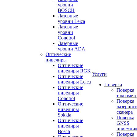
уровни
BOSCH
Лазерные
уровни Leica
Лазерные
уровни
Condtrol
Лазерные
уровни ADA
Оптические
нивелиры
Оптические
нивелиры RGK
Услуги
Оптические
нивелиры Leica
Поверка
Оптические
Поверка
нивелиры
тахеомет
Condtrol
Поверка
Оптические
лазерног
нивелиры
сканера
Sokkia
Поверка
Оптические
GNSS
нивелиры
приемни
Bosch
Поверка
Оптические