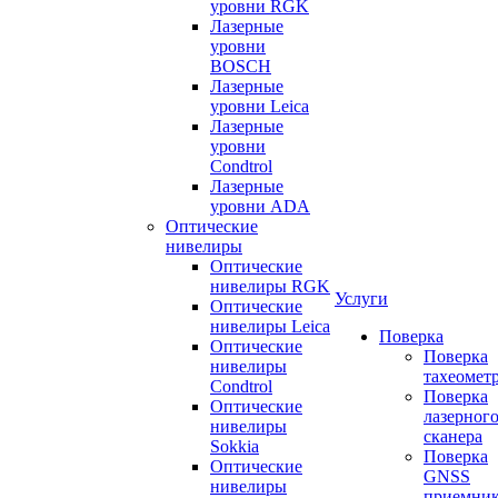
уровни RGK
Лазерные
уровни
BOSCH
Лазерные
уровни Leica
Лазерные
уровни
Condtrol
Лазерные
уровни ADA
Оптические
нивелиры
Оптические
нивелиры RGK
Услуги
Оптические
нивелиры Leica
Поверка
Оптические
Поверка
нивелиры
тахеомет
Condtrol
Поверка
Оптические
лазерног
нивелиры
сканера
Sokkia
Поверка
Оптические
GNSS
нивелиры
приемни