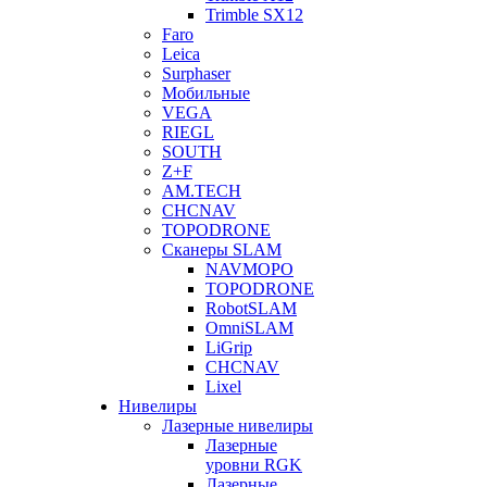
Trimble SX12
Faro
Leica
Surphaser
Мобильные
VEGA
RIEGL
SOUTH
Z+F
AM.TECH
CHCNAV
TOPODRONE
Сканеры SLAM
NAVMOPO
TOPODRONE
RobotSLAM
OmniSLAM
LiGrip
CHCNAV
Lixel
Нивелиры
Лазерные нивелиры
Лазерные
уровни RGK
Лазерные