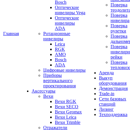
Bosch
Поверка
Оптические
теодолит
нивелиры Vega
Поверка
Оптические
нивелира
нивелиры
Поверка
ADA
рулетки
Главная
Ротационные
Поверка
нивелиры
дальноме
Leica
Поверка
RGK
нивелир
AMO
рейки
Bosch
Поверка
ADA
тепловиз
Цифровые нивелиры
Аренда
Приборы
Выкуп
вертикального
оборудования
проектирования
Демонстрация
Аксессуары
Trade-in
Вехи
Сети базовых
Вехи RGK
станций
Вехи SECO
Лизинг
Вехи Geomax
Техподдержка
Вехи Leica
Вехи Trimble
Отражатели