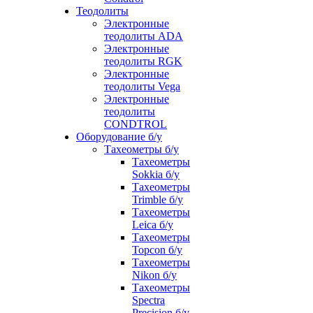
Теодолиты
Электронные
теодолиты ADA
Электронные
теодолиты RGK
Электронные
теодолиты Vega
Электронные
теодолиты
CONDTROL
Оборудование б/у
Тахеометры б/у
Тахеометры
Sokkia б/у
Тахеометры
Trimble б/у
Тахеометры
Leica б/у
Тахеометры
Topcon б/у
Тахеометры
Nikon б/у
Тахеометры
Spectra
Precision б/у