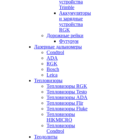
устройства
Trimble
Аккумуляторы
и зарядные
устройства
RGK
Дорожные рейки
Футурум
Лазерные дальномеры
Condtrol
ADA
RGK
Bosch
Leica
Тепловизоры
Тепловизоры RGK
Тепловизоры Testo
Тепловизоры ADA
Тепловизоры Flir
Тепловизоры Fluke
Тепловизоры
HIKMICRO
Тепловизоры
Condtrol
Теодолиты