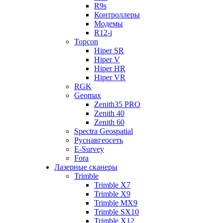
R9s
Контроллеры
Модемы
R12-i
Topcon
Hiper SR
Hiper V
Hiper HR
Hiper VR
RGK
Geomax
Zenith35 PRO
Zenith 40
Zenith 60
Spectra Geospatial
Руснавгеосеть
E-Survey
Fora
Лазерные сканеры
Trimble
Trimble X7
Trimble X9
Trimble MX9
Trimble SX10
Trimble X12