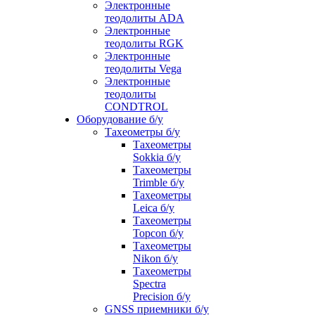
Электронные
теодолиты ADA
Электронные
теодолиты RGK
Электронные
теодолиты Vega
Электронные
теодолиты
CONDTROL
Оборудование б/у
Тахеометры б/у
Тахеометры
Sokkia б/у
Тахеометры
Trimble б/у
Тахеометры
Leica б/у
Тахеометры
Topcon б/у
Тахеометры
Nikon б/у
Тахеометры
Spectra
Precision б/у
GNSS приемники б/у