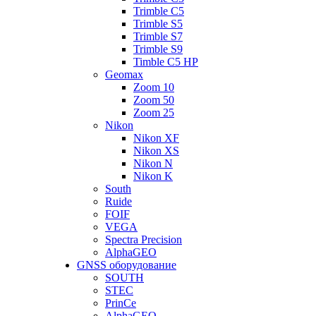
Trimble C5
Trimble S5
Trimble S7
Trimble S9
Timble C5 HP
Geomax
Zoom 10
Zoom 50
Zoom 25
Nikon
Nikon XF
Nikon XS
Nikon N
Nikon K
South
Ruide
FOIF
VEGA
Spectra Precision
AlphaGEO
GNSS оборудование
SOUTH
STEC
PrinCe
AlphaGEO