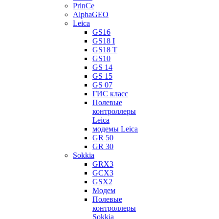
PrinCe
AlphaGEO
Leica
GS16
GS18 I
GS18 T
GS10
GS 14
GS 15
GS 07
ГИС класс
Полевые
контроллеры
Leica
модемы Leica
GR 50
GR 30
Sokkia
GRX3
GCX3
GSX2
Модем
Полевые
контроллеры
Sokkia