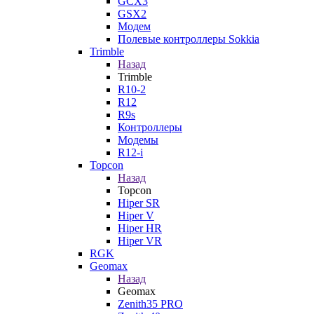
GCX3
GSX2
Модем
Полевые контроллеры Sokkia
Trimble
Назад
Trimble
R10-2
R12
R9s
Контроллеры
Модемы
R12-i
Topcon
Назад
Topcon
Hiper SR
Hiper V
Hiper HR
Hiper VR
RGK
Geomax
Назад
Geomax
Zenith35 PRO