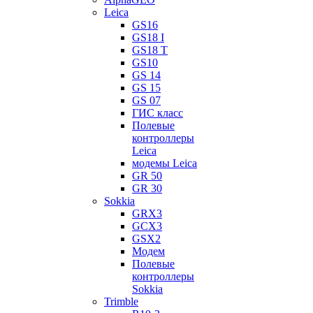
Leica
GS16
GS18 I
GS18 T
GS10
GS 14
GS 15
GS 07
ГИС класс
Полевые
контроллеры
Leica
модемы Leica
GR 50
GR 30
Sokkia
GRX3
GCX3
GSX2
Модем
Полевые
контроллеры
Sokkia
Trimble