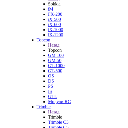
Sokkia
iM
FX-200
iX-500
iX-600
iX-1000
iX-1200
Topcon
Назад
Topcon
GM-100
GM-50
GT-1000
GT-500
OS
DS
PS
IS
GTL
Модули RC
Trimble
Назад
Trimble
Trimble C3
Trimble C5