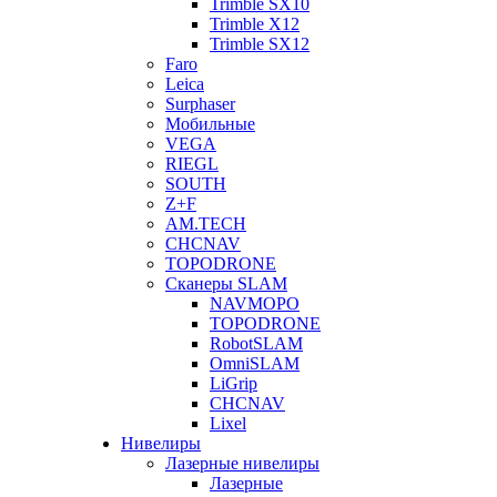
Trimble SX10
Trimble X12
Trimble SX12
Faro
Leica
Surphaser
Мобильные
VEGA
RIEGL
SOUTH
Z+F
AM.TECH
CHCNAV
TOPODRONE
Сканеры SLAM
NAVMOPO
TOPODRONE
RobotSLAM
OmniSLAM
LiGrip
CHCNAV
Lixel
Нивелиры
Лазерные нивелиры
Лазерные