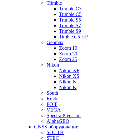
Trimble
Trimble C3
Trimble C5
Trimble S5
Trimble S7
Trimble S9
Timble C5 HP
Geomax
Zoom 10
Zoom 50
Zoom 25
Nikon
Nikon XF
Nikon XS
Nikon N
Nikon K
South
Ruide
FOIF
VEGA
Spectra Precision
AlphaGEO
GNSS оборудование
SOUTH
STEC