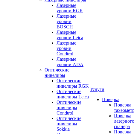
Лазерные
уровни RGK
Лазерные
уровни
BOSCH
Лазерные
уровни Leica
Лазерные
уровни
Condtrol
Лазерные
уровни ADA
Оптические
нивелиры
Оптические
нивелиры RGK
Услуги
Оптические
нивелиры Leica
Поверка
Оптические
Поверка
нивелиры
тахеомет
Condtrol
Поверка
Оптические
лазерног
нивелиры
сканера
Sokkia
Поверка