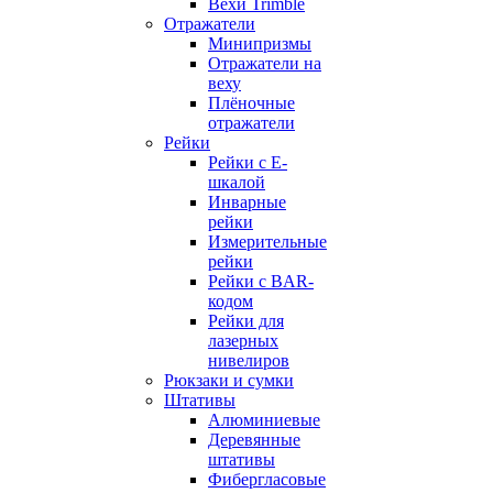
Вехи Trimble
Отражатели
Минипризмы
Отражатели на
веху
Плёночные
отражатели
Рейки
Рейки с E-
шкалой
Инварные
рейки
Измерительные
рейки
Рейки с BAR-
кодом
Рейки для
лазерных
нивелиров
Рюкзаки и сумки
Штативы
Алюминиевые
Деревянные
штативы
Фибергласовые