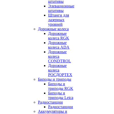
штативы
Элевационные
штативы
Штанги для
лазерных
уровней
Дорожные колеса
Дорожные
колеса RGK
Дорожные
колеса ADA
Дорожные
колеса
CONDTROL
Дорожные
колеса
РОСДОРТЕХ
Биподы и триподы
Биподы и
триподы RGK
Биподы и
триподы Leica
Радиостанции
Радиостанции
Аккумуляторы и