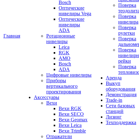
Bosch
Поверка
Оптические
теодолит
нивелиры Vega
Поверка
Оптические
нивелира
нивелиры
Поверка
ADA
рулетки
Главная
Ротационные
Поверка
нивелиры
дальноме
Leica
Поверка
RGK
нивелир
AMO
рейки
Bosch
Поверка
ADA
тепловиз
Цифровые нивелиры
Аренда
Приборы
Выкуп
вертикального
оборудования
проектирования
Демонстрация
Аксессуары
Trade-in
Вехи
Сети базовых
Вехи RGK
станций
Вехи SECO
Лизинг
Вехи Geomax
Техподдержка
Вехи Leica
Вехи Trimble
Отражатели