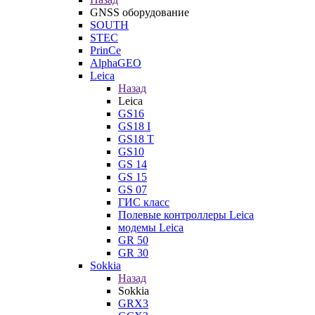
GNSS оборудование
SOUTH
STEC
PrinCe
AlphaGEO
Leica
Назад
Leica
GS16
GS18 I
GS18 T
GS10
GS 14
GS 15
GS 07
ГИС класс
Полевые контроллеры Leica
модемы Leica
GR 50
GR 30
Sokkia
Назад
Sokkia
GRX3