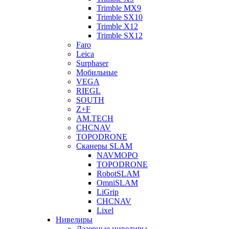
Trimble MX9
Trimble SX10
Trimble X12
Trimble SX12
Faro
Leica
Surphaser
Мобильные
VEGA
RIEGL
SOUTH
Z+F
AM.TECH
CHCNAV
TOPODRONE
Сканеры SLAM
NAVMOPO
TOPODRONE
RobotSLAM
OmniSLAM
LiGrip
CHCNAV
Lixel
Нивелиры
Лазерные нивелиры