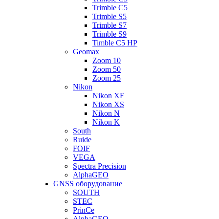
Trimble C5
Trimble S5
Trimble S7
Trimble S9
Timble C5 HP
Geomax
Zoom 10
Zoom 50
Zoom 25
Nikon
Nikon XF
Nikon XS
Nikon N
Nikon K
South
Ruide
FOIF
VEGA
Spectra Precision
AlphaGEO
GNSS оборудование
SOUTH
STEC
PrinCe
AlphaGEO