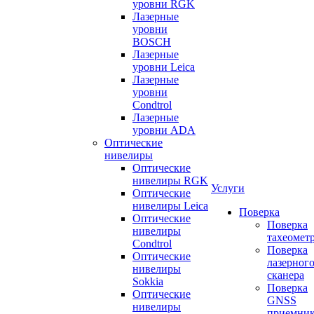
уровни RGK
Лазерные
уровни
BOSCH
Лазерные
уровни Leica
Лазерные
уровни
Condtrol
Лазерные
уровни ADA
Оптические
нивелиры
Оптические
нивелиры RGK
Услуги
Оптические
нивелиры Leica
Поверка
Оптические
Поверка
нивелиры
тахеомет
Condtrol
Поверка
Оптические
лазерног
нивелиры
сканера
Sokkia
Поверка
Оптические
GNSS
нивелиры
приемни