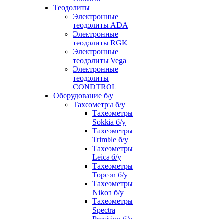
Теодолиты
Электронные
теодолиты ADA
Электронные
теодолиты RGK
Электронные
теодолиты Vega
Электронные
теодолиты
CONDTROL
Оборудование б/у
Тахеометры б/у
Тахеометры
Sokkia б/у
Тахеометры
Trimble б/у
Тахеометры
Leica б/у
Тахеометры
Topcon б/у
Тахеометры
Nikon б/у
Тахеометры
Spectra
Precision б/у