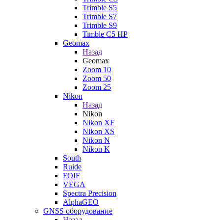
Trimble S5
Trimble S7
Trimble S9
Timble C5 HP
Geomax
Назад
Geomax
Zoom 10
Zoom 50
Zoom 25
Nikon
Назад
Nikon
Nikon XF
Nikon XS
Nikon N
Nikon K
South
Ruide
FOIF
VEGA
Spectra Precision
AlphaGEO
GNSS оборудование
Назад