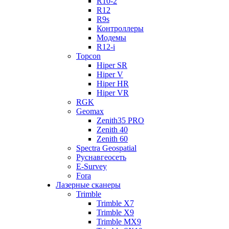
R10-2
R12
R9s
Контроллеры
Модемы
R12-i
Topcon
Hiper SR
Hiper V
Hiper HR
Hiper VR
RGK
Geomax
Zenith35 PRO
Zenith 40
Zenith 60
Spectra Geospatial
Руснавгеосеть
E-Survey
Fora
Лазерные сканеры
Trimble
Trimble X7
Trimble X9
Trimble MX9