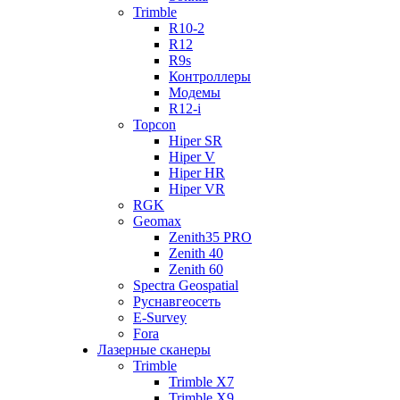
Trimble
R10-2
R12
R9s
Контроллеры
Модемы
R12-i
Topcon
Hiper SR
Hiper V
Hiper HR
Hiper VR
RGK
Geomax
Zenith35 PRO
Zenith 40
Zenith 60
Spectra Geospatial
Руснавгеосеть
E-Survey
Fora
Лазерные сканеры
Trimble
Trimble X7
Trimble X9