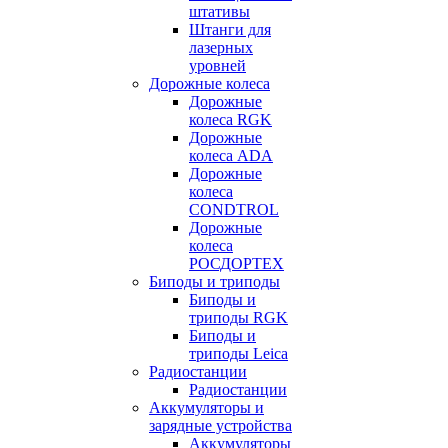
штативы
Штанги для
лазерных
уровней
Дорожные колеса
Дорожные
колеса RGK
Дорожные
колеса ADA
Дорожные
колеса
CONDTROL
Дорожные
колеса
РОСДОРТЕХ
Биподы и триподы
Биподы и
триподы RGK
Биподы и
триподы Leica
Радиостанции
Радиостанции
Аккумуляторы и
зарядные устройства
Аккумуляторы