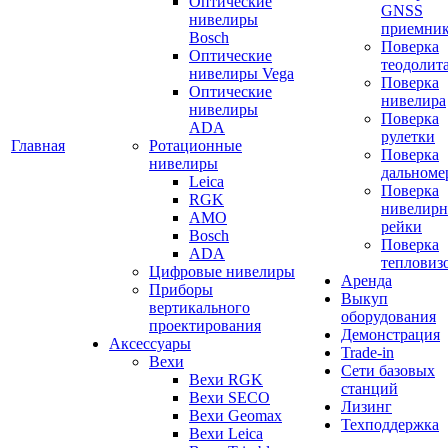
Оптические
GNSS
нивелиры
приемни
Bosch
Поверка
Оптические
теодолит
нивелиры Vega
Поверка
Оптические
нивелира
нивелиры
Поверка
ADA
рулетки
Главная
Ротационные
Поверка
нивелиры
дальноме
Leica
Поверка
RGK
нивелир
AMO
рейки
Bosch
Поверка
ADA
тепловиз
Цифровые нивелиры
Аренда
Приборы
Выкуп
вертикального
оборудования
проектирования
Демонстрация
Аксессуары
Trade-in
Вехи
Сети базовых
Вехи RGK
станций
Вехи SECO
Лизинг
Вехи Geomax
Техподдержка
Вехи Leica