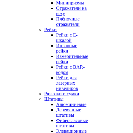
Минипризмы
Отражатели на
веху
Плёночные
отражатели
Рейки
Рейки с E-
шкалой
Инварные
рейки
Измерительные
рейки
Рейки с BAR-
кодом
Рейки для
лазерных
нивелиров
Рюкзаки и сумки
Штативы
Алюминиевые
Деревянные
штативы
Фибергласовые
штативы
Элевационные