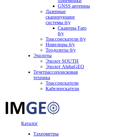
приемники
GNSS антенны
Лазерные
сканирующие
системы б/у
Сканеры Faro
б/у
Трассоискатели б/у
Нивелиры б/у
Теодолиты б/у
Эхолоты
Эхолот SOUTH
Эхолот AlphaGEO
Течетрассопоисковая
техника
Трассоискатели
Кабелеискатели
Каталог
Тахеометры