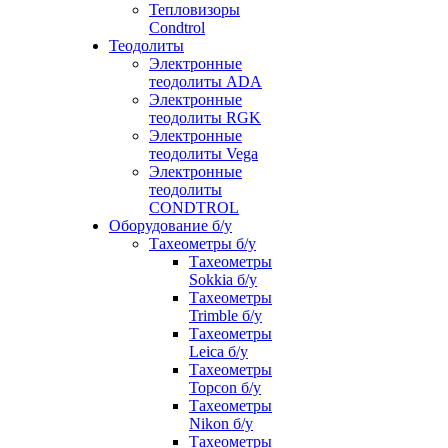
Тепловизоры
Condtrol
Теодолиты
Электронные
теодолиты ADA
Электронные
теодолиты RGK
Электронные
теодолиты Vega
Электронные
теодолиты
CONDTROL
Оборудование б/у
Тахеометры б/у
Тахеометры
Sokkia б/у
Тахеометры
Trimble б/у
Тахеометры
Leica б/у
Тахеометры
Topcon б/у
Тахеометры
Nikon б/у
Тахеометры