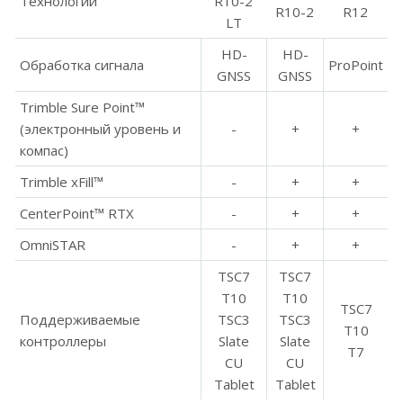
Технологии
R10-2
R10-2
R12
LT
HD-
HD-
Обработка сигнала
ProPoint
GNSS
GNSS
Trimble Sure Point™
(электронный уровень и
-
+
+
компас)
Trimble xFill™
-
+
+
CenterPoint™ RTX
-
+
+
OmniSTAR
-
+
+
TSC7
TSC7
T10
T10
TSC7
Поддерживаемые
TSC3
TSC3
T10
контроллеры
Slate
Slate
T7
CU
CU
Tablet
Tablet